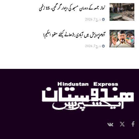
نماز جمعہ کے دوران مسجد کی دیوار گر گئی، 15 زخمی
مارچ 7, 2026
آندھراپردیش میں آبادی بڑھانے کیلئے منفرد اسکیم!
مارچ 7, 2026