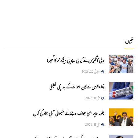
خبریں
دہلی کانگریس نے کیا بی جے پی ہیڈکواٹر کا گھیراؤ
جولائی 22, 2026
ہنتا وائرس سےتین اموات کے بعد مچی کھلبلی
مئی 11, 2026
بطور وزیر اعلیٰ جوزف وجئے نے سنبھالی تمل ناڈو کی کمان
مئی 11, 2026