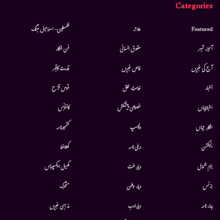
Categories
Featured
حادثہ
فلسطین- اسرائیل جنگ
آئینہ شہر
حقوق انسانی
فن فنکار
آج کی خبریں
خاص خبریں
قدرت کاقہر
أخبار
خدمتِ خلق
قوس قزح
اخبارجہاں
خصوصی پیشکش
کانفرنس
افکارِ جہاں
دلچسپ
کشمیرنامہ
الیکشن
دہلی نامہ
کھلاخط
بزم شمال
دیارِ ملت
کھیل ایکسپریس
بزنس
دیار وطن
متحرك
بہار نامہ
دیارِادب
مذہبی خبریں