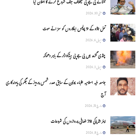
ممتا نے بی جے پی کیخلاف جنگ شروع کرنے کا اعلان کیا
مئی 10, 2026
تمل ناڈو کے 9 پولیس اہلکاروں کو سزائے موت
اپریل 6, 2026
چنڈی گڑھ میں بی جے پی ہیڈکوارٹر کے باہر دھماکہ
اپریل 1, 2026
جامعہ ملیہ اسلامیہ طلباء یونین کے سابق صدر شمس پرویز کے جگر کی پیوندکاری
آج
مارچ 31, 2026
ایئر انڈیاکی 78 اضافی پروازوں کی شروعات
مارچ 8, 2026