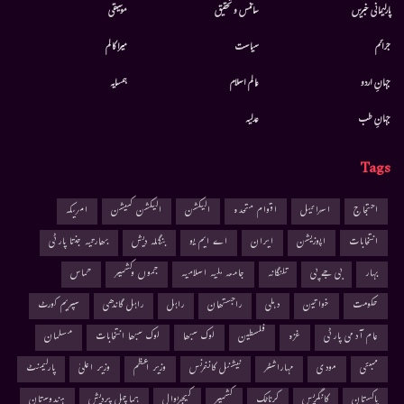
پارلیمانی خبریں
سائنس و تحقیق
موسيقى
جرائم
سیاست
میرا کالم
جہانِ اردو
عالم اسلام
ہمسایہ
جہانِ طب
عدلیہ
Tags
احتجاج
اسرائیل
اقوام متحدہ
الیکشن
الیکشن کمیشن
امریکہ
انتخابات
اپوزیشن
ایران
اے ایم یو
بنگلہ دیش
بھارتیہ جنتا پارٹی
بہار
بی جے پی
تلنگانہ
جامعہ ملیہ اسلامیہ
جموں وکشمیر
حماس
حکومت
خواتین
دہلی
راجستھان
راہل
راہل گاندھی
سپریم کورٹ
عام آدمی پارٹی
غزہ
فلسطین
لوک سبھا
لوک سبھا انتخابات
مسلمان
ممبئی
مودی
مہاراشٹر
نیشنل کانفرنس
وزیر اعظم
وزیر اعلیٰ
پارلیمنٹ
پاکستان
کانگریس
کرناٹک
کشمیر
کیجریوال
ہماچل پردیش
ہندوستان