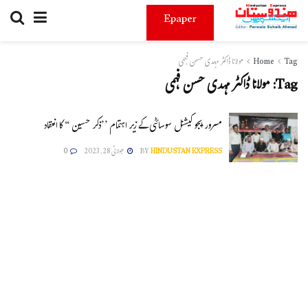
Epaper
Tag
Home
مولانا ڈاکٹر مہدی حسن فہمی
Tag:
مولانا ڈاکٹر مہدی حسن فہمی
مسرور ایجو کیشنل سوسائٹی کے زیر اہتمام ’’ذکر حسین ‘‘ کا انعقاد
HINDUSTAN EXPRESS
BY
جولائی 28, 2023
0