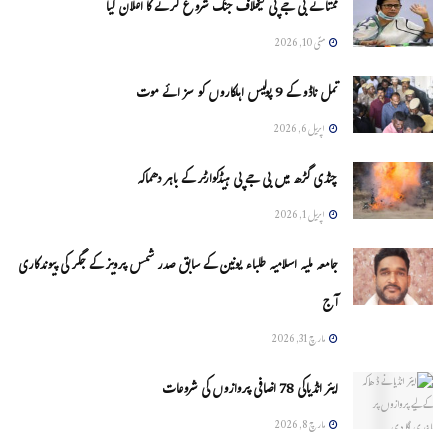
ممتا نے بی جے پی کیخلاف جنگ شروع کرنے کا اعلان کیا
مئی 10, 2026
تمل ناڈو کے 9 پولیس اہلکاروں کو سزائے موت
اپریل 6, 2026
چنڈی گڑھ میں بی جے پی ہیڈکوارٹر کے باہر دھماکہ
اپریل 1, 2026
جامعہ ملیہ اسلامیہ طلباء یونین کے سابق صدر شمس پرویز کے جگر کی پیوندکاری
آج
مارچ 31, 2026
ایئر انڈیاکی 78 اضافی پروازوں کی شروعات
مارچ 8, 2026