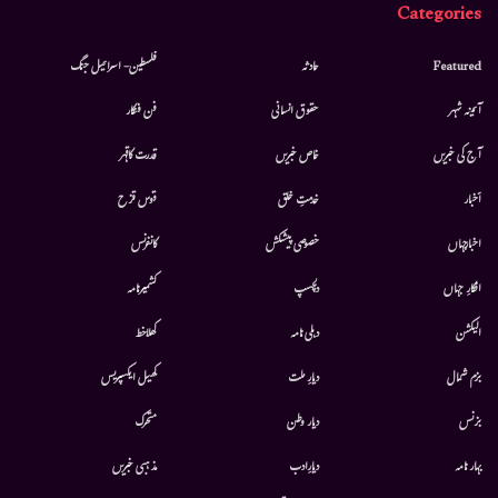
Categories
Featured
حادثہ
فلسطین- اسرائیل جنگ
آئینہ شہر
حقوق انسانی
فن فنکار
آج کی خبریں
خاص خبریں
قدرت کاقہر
أخبار
خدمتِ خلق
قوس قزح
اخبارجہاں
خصوصی پیشکش
کانفرنس
افکارِ جہاں
دلچسپ
کشمیرنامہ
الیکشن
دہلی نامہ
کھلاخط
بزم شمال
دیارِ ملت
کھیل ایکسپریس
بزنس
دیار وطن
متحرك
بہار نامہ
دیارِادب
مذہبی خبریں