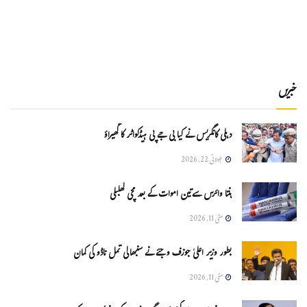
خبریں
دہلی کانگریس نے کیا بی جے پی ہیڈکواٹر کا گھیراؤ
جولائی 22, 2026
ہنتا وائرس سےتین اموات کے بعد مچی کھلبلی
مئی 11, 2026
بطور وزیر اعلیٰ جوزف وجئے نے سنبھالی تمل ناڈو کی کمان
مئی 11, 2026