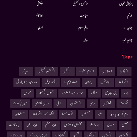
پارلیمانی خبریں
سائنس و تحقیق
موسيقى
جرائم
سیاست
میرا کالم
جہانِ اردو
عالم اسلام
ہمسایہ
جہانِ طب
عدلیہ
Tags
احتجاج
اسرائیل
اقوام متحدہ
الیکشن
الیکشن کمیشن
امریکہ
انتخابات
اپوزیشن
ایران
اے ایم یو
بنگلہ دیش
بھارتیہ جنتا پارٹی
بہار
بی جے پی
تلنگانہ
جامعہ ملیہ اسلامیہ
جموں وکشمیر
حماس
حکومت
خواتین
دہلی
راجستھان
راہل
راہل گاندھی
سپریم کورٹ
عام آدمی پارٹی
غزہ
فلسطین
لوک سبھا
لوک سبھا انتخابات
مسلمان
ممبئی
مودی
مہاراشٹر
نیشنل کانفرنس
وزیر اعظم
وزیر اعلیٰ
پارلیمنٹ
پاکستان
کانگریس
کرناٹک
کشمیر
کیجریوال
ہماچل پردیش
ہندوستان