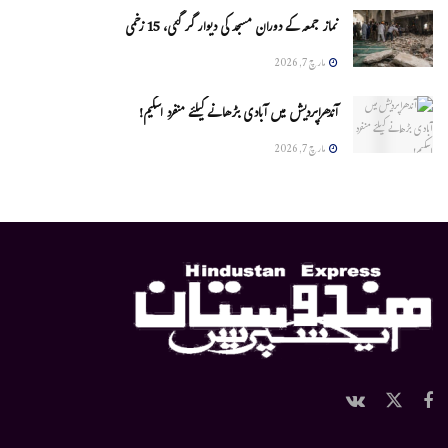
نماز جمعہ کے دوران مسجد کی دیوار گر گئی، 15 زخمی
مارچ 7, 2026
آندھراپردیش میں آبادی بڑھانے کیلئے منفرد اسکیم!
مارچ 7, 2026