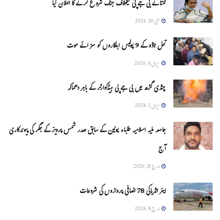
ممتا نے بی جے پی کیخلاف جنگ شروع کرنے کا اعلان کیا
مئی 10, 2026
تمل ناڈو کے 9 پولیس اہلکاروں کو سزائے موت
اپریل 6, 2026
چنڈی گڑھ میں بی جے پی ہیڈکوارٹر کے باہر دھماکہ
اپریل 1, 2026
جامعہ ملیہ اسلامیہ طلباء یونین کے سابق صدر شمس پرویز کے جگر کی پیوندکاری
آج
مارچ 31, 2026
ایئر انڈیاکی 78 اضافی پروازوں کی شروعات
مارچ 8, 2026