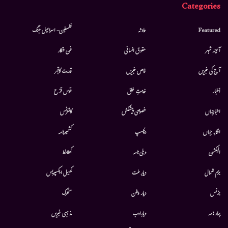
Categories
Featured
حادثہ
فلسطین- اسرائیل جنگ
آئینہ شہر
حقوق انسانی
فن فنکار
آج کی خبریں
خاص خبریں
قدرت کاقہر
أخبار
خدمتِ خلق
قوس قزح
اخبارجہاں
خصوصی پیشکش
کانفرنس
افکارِ جہاں
دلچسپ
کشمیرنامہ
الیکشن
دہلی نامہ
کھلاخط
بزم شمال
دیارِ ملت
کھیل ایکسپریس
بزنس
دیار وطن
متحرك
بہار نامہ
دیارِادب
مذہبی خبریں