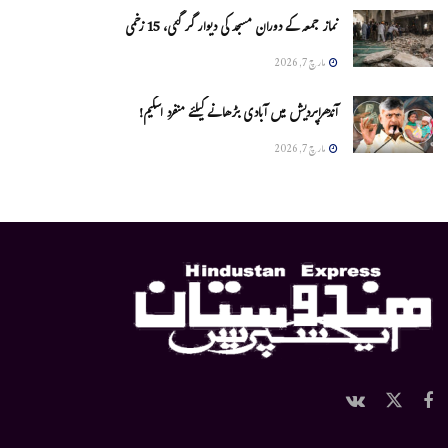
نماز جمعہ کے دوران مسجد کی دیوار گر گئی، 15 زخمی
مارچ 7, 2026
آندھراپردیش میں آبادی بڑھانے کیلئے منفرد اسکیم!
مارچ 7, 2026