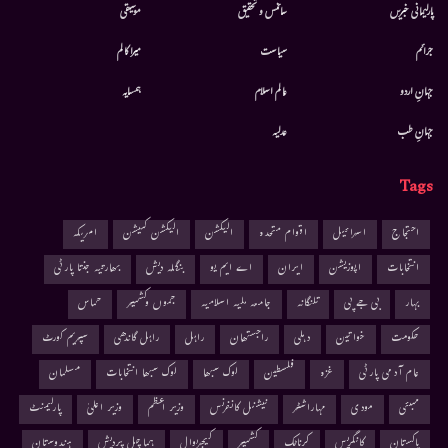
پارلیمانی خبریں
سائنس و تحقیق
موسيقى
جرائم
سیاست
میرا کالم
جہانِ اردو
عالم اسلام
ہمسایہ
جہانِ طب
عدلیہ
Tags
احتجاج
اسرائیل
اقوام متحدہ
الیکشن
الیکشن کمیشن
امریکہ
انتخابات
اپوزیشن
ایران
اے ایم یو
بنگلہ دیش
بھارتیہ جنتا پارٹی
بہار
بی جے پی
تلنگانہ
جامعہ ملیہ اسلامیہ
جموں وکشمیر
حماس
حکومت
خواتین
دہلی
راجستھان
راہل
راہل گاندھی
سپریم کورٹ
عام آدمی پارٹی
غزہ
فلسطین
لوک سبھا
لوک سبھا انتخابات
مسلمان
ممبئی
مودی
مہاراشٹر
نیشنل کانفرنس
وزیر اعظم
وزیر اعلیٰ
پارلیمنٹ
پاکستان
کانگریس
کرناٹک
کشمیر
کیجریوال
ہماچل پردیش
ہندوستان