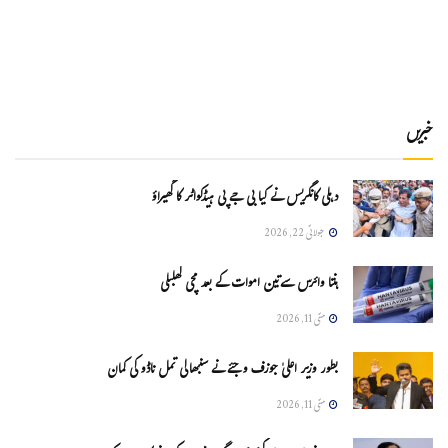
خبریں
دہلی کانگریس نے کیا بی جے پی ہیڈکواٹر کا گھیراؤ
جولائی 22, 2026
ہنتا وائرس سےتین اموات کے بعد مچی کھلبلی
مئی 11, 2026
بطور وزیر اعلیٰ جوزف وجئے نے سنبھالی تمل ناڈو کی کمان
مئی 11, 2026