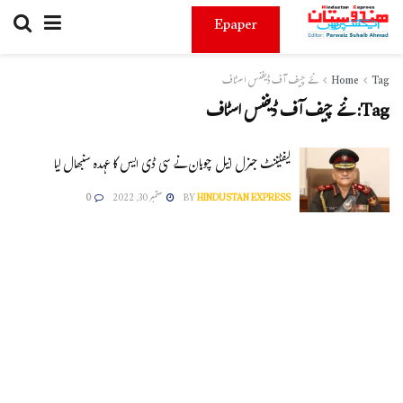
Epaper
Tag
Home
نئے چیف آف ڈیفنس اسٹاف
Tag:
نئے چیف آف ڈیفنس اسٹاف
لیفٹیننٹ جنرل انیل چوہان نے سی ڈی ایس کا عہدہ سنبھال لیا
HINDUSTAN EXPRESS
BY
ستمبر 30, 2022
0