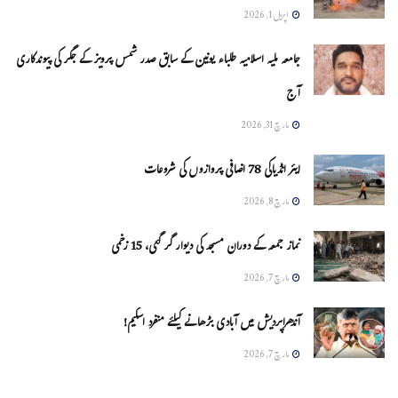
اپریل 1, 2026
جامعہ ملیہ اسلامیہ طلباء یونین کے سابق صدر شمس پرویز کے جگر کی پیوندکاری
آج
مارچ 31, 2026
ایئر انڈیاکی 78 اضافی پروازوں کی شروعات
مارچ 8, 2026
نماز جمعہ کے دوران مسجد کی دیوار گر گئی، 15 زخمی
مارچ 7, 2026
آندھراپردیش میں آبادی بڑھانے کیلئے منفرد اسکیم!
مارچ 7, 2026