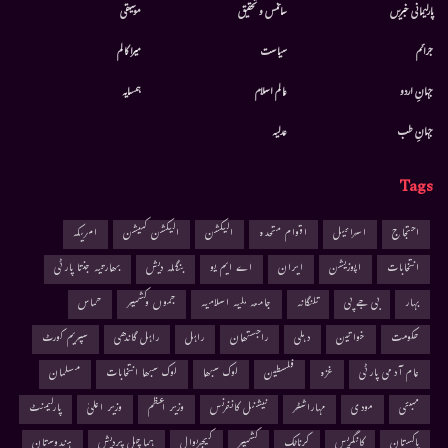
پارلیمانی خبریں
سائنس و تحقیق
موسيقى
جرائم
سیاست
میرا کالم
جہانِ اردو
عالم اسلام
ہمسایہ
جہانِ طب
عدلیہ
Tags
احتجاج
اسرائیل
اقوام متحدہ
الیکشن
الیکشن کمیشن
امریکہ
انتخابات
اپوزیشن
ایران
اے ایم یو
بنگلہ دیش
بھارتیہ جنتا پارٹی
بہار
بی جے پی
تلنگانہ
جامعہ ملیہ اسلامیہ
جموں وکشمیر
حماس
حکومت
خواتین
دہلی
راجستھان
راہل
راہل گاندھی
سپریم کورٹ
عام آدمی پارٹی
غزہ
فلسطین
لوک سبھا
لوک سبھا انتخابات
مسلمان
ممبئی
مودی
مہاراشٹر
نیشنل کانفرنس
وزیر اعظم
وزیر اعلیٰ
پارلیمنٹ
پاکستان
کانگریس
کرناٹک
کشمیر
کیجریوال
ہماچل پردیش
ہندوستان