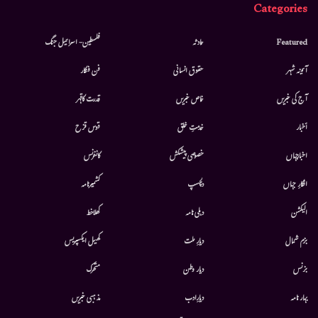
Categories
Featured
حادثہ
فلسطین- اسرائیل جنگ
آئینہ شہر
حقوق انسانی
فن فنکار
آج کی خبریں
خاص خبریں
قدرت کاقہر
أخبار
خدمتِ خلق
قوس قزح
اخبارجہاں
خصوصی پیشکش
کانفرنس
افکارِ جہاں
دلچسپ
کشمیرنامہ
الیکشن
دہلی نامہ
کھلاخط
بزم شمال
دیارِ ملت
کھیل ایکسپریس
بزنس
دیار وطن
متحرك
بہار نامہ
دیارِادب
مذہبی خبریں