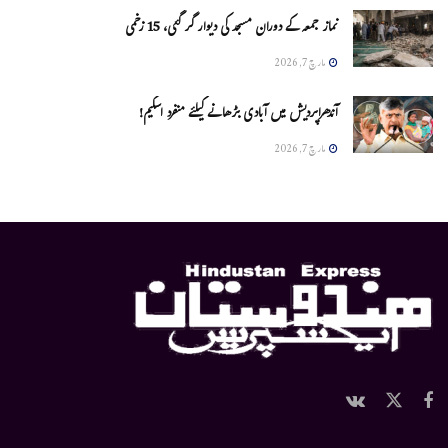
نماز جمعہ کے دوران مسجد کی دیوار گر گئی، 15 زخمی
مارچ 7, 2026
آندھراپردیش میں آبادی بڑھانے کیلئے منفرد اسکیم!
مارچ 7, 2026