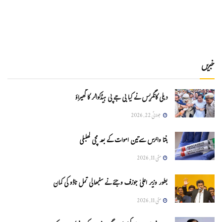
خبریں
دہلی کانگریس نے کیا بی جے پی ہیڈکواٹر کا گھیراؤ
جولائی 22, 2026
ہنتا وائرس سےتین اموات کے بعد مچی کھلبلی
مئی 11, 2026
بطور وزیر اعلیٰ جوزف وجئے نے سنبھالی تمل ناڈو کی کمان
مئی 11, 2026