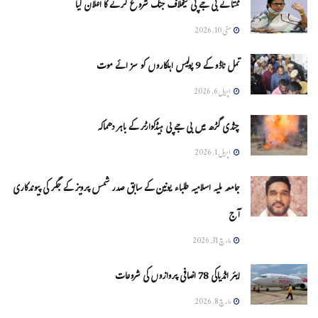
ممتا نے بی جے پی کیخلاف جنگ شروع کرنے کا اعلان کیا
مئی 10, 2026
تمل ناڈو کے 9 پولیس اہلکاروں کو سزائے موت
اپریل 6, 2026
چنڈی گڑھ میں بی جے پی ہیڈکوارٹر کے باہر دھماکہ
اپریل 1, 2026
جامعہ ملیہ اسلامیہ طلباء یونین کے سابق صدر شمس پرویز کے جگر کی پیوندکاری
آج
مارچ 31, 2026
ایئر انڈیاکی 78 اضافی پروازوں کی شروعات
مارچ 8, 2026