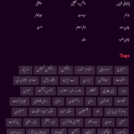
پارلیمانی خبریں
سائنس و تحقیق
موسيقى
جرائم
سیاست
میرا کالم
جہانِ اردو
عالم اسلام
ہمسایہ
جہانِ طب
عدلیہ
Tags
احتجاج
اسرائیل
اقوام متحدہ
الیکشن
الیکشن کمیشن
امریکہ
انتخابات
اپوزیشن
ایران
اے ایم یو
بنگلہ دیش
بھارتیہ جنتا پارٹی
بہار
بی جے پی
تلنگانہ
جامعہ ملیہ اسلامیہ
جموں وکشمیر
حماس
حکومت
خواتین
دہلی
راجستھان
راہل
راہل گاندھی
سپریم کورٹ
عام آدمی پارٹی
غزہ
فلسطین
لوک سبھا
لوک سبھا انتخابات
مسلمان
ممبئی
مودی
مہاراشٹر
نیشنل کانفرنس
وزیر اعظم
وزیر اعلیٰ
پارلیمنٹ
پاکستان
کانگریس
کرناٹک
کشمیر
کیجریوال
ہماچل پردیش
ہندوستان