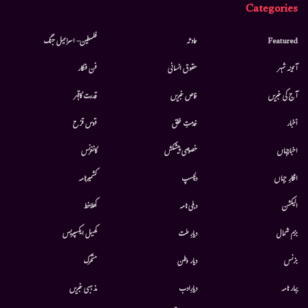
Categories
Featured
حادثہ
فلسطین- اسرائیل جنگ
آئینہ شہر
حقوق انسانی
فن فنکار
آج کی خبریں
خاص خبریں
قدرت کاقہر
أخبار
خدمتِ خلق
قوس قزح
اخبارجہاں
خصوصی پیشکش
کانفرنس
افکارِ جہاں
دلچسپ
کشمیرنامہ
الیکشن
دہلی نامہ
کھلاخط
بزم شمال
دیارِ ملت
کھیل ایکسپریس
بزنس
دیار وطن
متحرك
بہار نامہ
دیارِادب
مذہبی خبریں