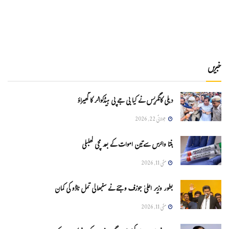
خبریں
دہلی کانگریس نے کیا بی جے پی ہیڈکواٹر کا گھیراؤ
جولائی 22, 2026
ہنتا وائرس سےتین اموات کے بعد مچی کھلبلی
مئی 11, 2026
بطور وزیر اعلیٰ جوزف وجئے نے سنبھالی تمل ناڈو کی کمان
مئی 11, 2026