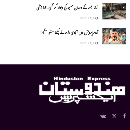
نماز جمعہ کے دوران مسجد کی دیوار گر گئی، 15 زخمی
مارچ 7, 2026
آندھراپردیش میں آبادی بڑھانے کیلئے منفرد اسکیم!
مارچ 7, 2026