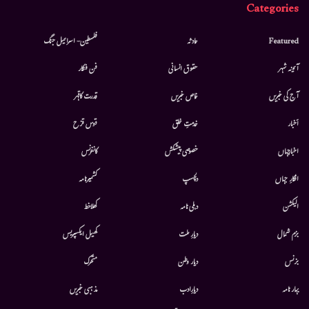
Categories
Featured
حادثہ
فلسطین- اسرائیل جنگ
آئینہ شہر
حقوق انسانی
فن فنکار
آج کی خبریں
خاص خبریں
قدرت کاقہر
أخبار
خدمتِ خلق
قوس قزح
اخبارجہاں
خصوصی پیشکش
کانفرنس
افکارِ جہاں
دلچسپ
کشمیرنامہ
الیکشن
دہلی نامہ
کھلاخط
بزم شمال
دیارِ ملت
کھیل ایکسپریس
بزنس
دیار وطن
متحرك
بہار نامہ
دیارِادب
مذہبی خبریں