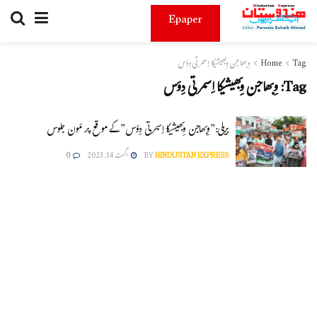
Epaper
Tag
Home
وِبھاجن وِبھیشیکا اِسمرتی دِوَس
Tag:
وِبھاجن وِبھیشیکا اِسمرتی دِوَس
بریلی:”وِبھاجن وِبھیشیکا اِسمرتی دِوَس” کے موقع پر مَون جلوس
HINDUSTAN EXPRESS
BY
اگست 14, 2023
0