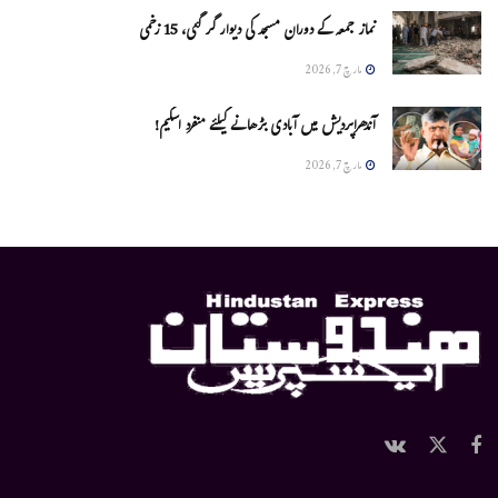
نماز جمعہ کے دوران مسجد کی دیوار گر گئی، 15 زخمی
مارچ 7, 2026
آندھراپردیش میں آبادی بڑھانے کیلئے منفرد اسکیم!
مارچ 7, 2026