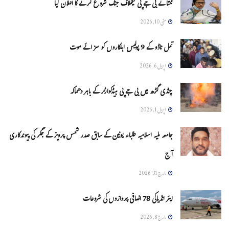
ممتا نے بی جے پی کیخلاف جنگ شروع کرنے کا اعلان کیا
مئی 10, 2026
تمل ناڈو کے 9 پولیس اہلکاروں کو سزائے موت
اپریل 6, 2026
چنڈی گڑھ میں بی جے پی ہیڈکوارٹر کے باہر دھماکہ
اپریل 1, 2026
جامعہ ملیہ اسلامیہ طلباء یونین کے سابق صدر شمس پرویز کے جگر کی پیوندکاری
آج
مارچ 31, 2026
ایئر انڈیاکی 78 اضافی پروازوں کی شروعات
مارچ 8, 2026