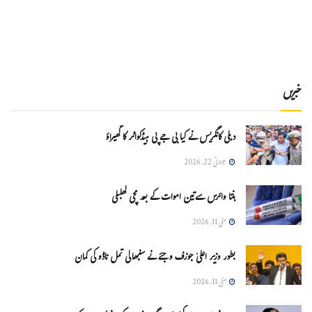
خبریں
دہلی کانگریس نے کیا بی جے پی ہیڈکواٹر کا گھیراؤ
جولائی 22, 2026
ہنتا وائرس سےتین اموات کے بعد مچی کھلبلی
مئی 11, 2026
بطور وزیر اعلیٰ جوزف وجئے نے سنبھالی تمل ناڈو کی کمان
مئی 11, 2026