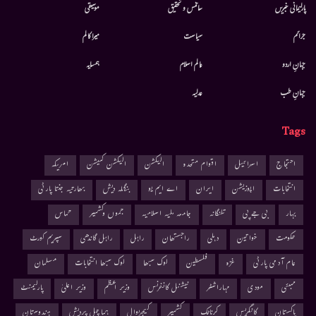
پارلیمانی خبریں
سائنس و تحقیق
موسيقى
جرائم
سیاست
میرا کالم
جہانِ اردو
عالم اسلام
ہمسایہ
جہانِ طب
عدلیہ
Tags
احتجاج
اسرائیل
اقوام متحدہ
الیکشن
الیکشن کمیشن
امریکہ
انتخابات
اپوزیشن
ایران
اے ایم یو
بنگلہ دیش
بھارتیہ جنتا پارٹی
بہار
بی جے پی
تلنگانہ
جامعہ ملیہ اسلامیہ
جموں وکشمیر
حماس
حکومت
خواتین
دہلی
راجستھان
راہل
راہل گاندھی
سپریم کورٹ
عام آدمی پارٹی
غزہ
فلسطین
لوک سبھا
لوک سبھا انتخابات
مسلمان
ممبئی
مودی
مہاراشٹر
نیشنل کانفرنس
وزیر اعظم
وزیر اعلیٰ
پارلیمنٹ
پاکستان
کانگریس
کرناٹک
کشمیر
کیجریوال
ہماچل پردیش
ہندوستان