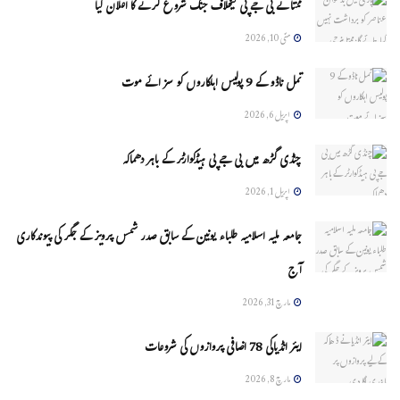
ممتا نے بی جے پی کیخلاف جنگ شروع کرنے کا اعلان کیا
مئی 10, 2026
تمل ناڈو کے 9 پولیس اہلکاروں کو سزائے موت
اپریل 6, 2026
چنڈی گڑھ میں بی جے پی ہیڈکوارٹر کے باہر دھماکہ
اپریل 1, 2026
جامعہ ملیہ اسلامیہ طلباء یونین کے سابق صدر شمس پرویز کے جگر کی پیوندکاری
آج
مارچ 31, 2026
ایئر انڈیاکی 78 اضافی پروازوں کی شروعات
مارچ 8, 2026