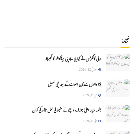
خبریں
دہلی کانگریس نے کیا بی جے پی ہیڈکواٹر کا گھیراؤ
جولائی 22, 2026
ہنتا وائرس سےتین اموات کے بعد مچی کھلبلی
مئی 11, 2026
بطور وزیر اعلیٰ جوزف وجئے نے سنبھالی تمل ناڈو کی کمان
مئی 11, 2026