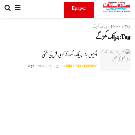
Epaper
Tag
Home
پریانک کھڑگے
Tag:
پریانک کھڑگے
کانگریس لیڈر پریانک کھڑگے کو ملی قتل کی دھمکی
HINDUSTAN EXPRESS
BY
مارچ 29, 2024
0