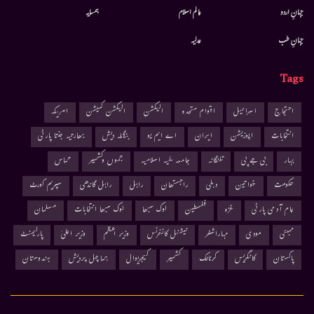
جہانِ اردو
عالم اسلام
ہمسایہ
جہانِ طب
عدلیہ
Tags
احتجاج
اسرائیل
اقوام متحدہ
الیکشن
الیکشن کمیشن
امریکہ
انتخابات
اپوزیشن
ایران
اے ایم یو
بنگلہ دیش
بھارتیہ جنتا پارٹی
بہار
بی جے پی
تلنگانہ
جامعہ ملیہ اسلامیہ
جموں وکشمیر
حماس
حکومت
خواتین
دہلی
راجستھان
راہل
راہل گاندھی
سپریم کورٹ
عام آدمی پارٹی
غزہ
فلسطین
لوک سبھا
لوک سبھا انتخابات
مسلمان
ممبئی
مودی
مہاراشٹر
نیشنل کانفرنس
وزیر اعظم
وزیر اعلیٰ
پارلیمنٹ
پاکستان
کانگریس
کرناٹک
کشمیر
کیجریوال
ہماچل پردیش
ہندوستان