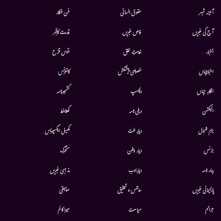
آئینہ شہر
حقوق انسانی
فن فنکار
آج کی خبریں
خاص خبریں
قدرت کاقہر
أخبار
خدمتِ خلق
قوس قزح
اخبارجہاں
خصوصی پیشکش
کانفرنس
افکارِ جہاں
دلچسپ
کشمیرنامہ
الیکشن
دہلی نامہ
کھلاخط
بزم شمال
دیارِ ملت
کھیل ایکسپریس
بزنس
دیار وطن
متحرك
بہار نامہ
دیارِادب
مذہبی خبریں
پارلیمانی خبریں
سائنس و تحقیق
موسيقى
جرائم
سیاست
میرا کالم