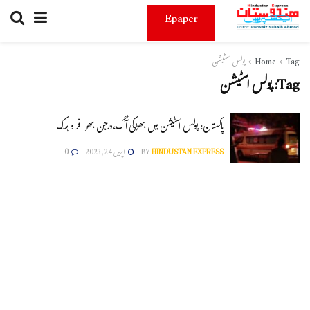
Epaper
Tag
Home
پولس اسٹیشن
Tag:
پولس اسٹیشن
پاکستان: پولس اسٹیشن میں بھڑکی آگ،درجن بھر افراد ہلاک
HINDUSTAN EXPRESS
BY
اپریل 24, 2023
0