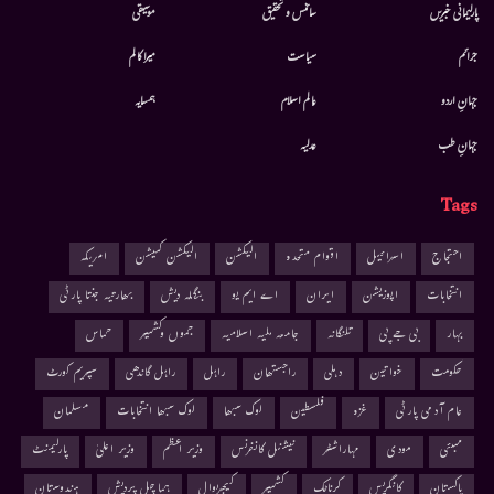
پارلیمانی خبریں
سائنس و تحقیق
موسيقى
جرائم
سیاست
میرا کالم
جہانِ اردو
عالم اسلام
ہمسایہ
جہانِ طب
عدلیہ
Tags
احتجاج
اسرائیل
اقوام متحدہ
الیکشن
الیکشن کمیشن
امریکہ
انتخابات
اپوزیشن
ایران
اے ایم یو
بنگلہ دیش
بھارتیہ جنتا پارٹی
بہار
بی جے پی
تلنگانہ
جامعہ ملیہ اسلامیہ
جموں وکشمیر
حماس
حکومت
خواتین
دہلی
راجستھان
راہل
راہل گاندھی
سپریم کورٹ
عام آدمی پارٹی
غزہ
فلسطین
لوک سبھا
لوک سبھا انتخابات
مسلمان
ممبئی
مودی
مہاراشٹر
نیشنل کانفرنس
وزیر اعظم
وزیر اعلیٰ
پارلیمنٹ
پاکستان
کانگریس
کرناٹک
کشمیر
کیجریوال
ہماچل پردیش
ہندوستان