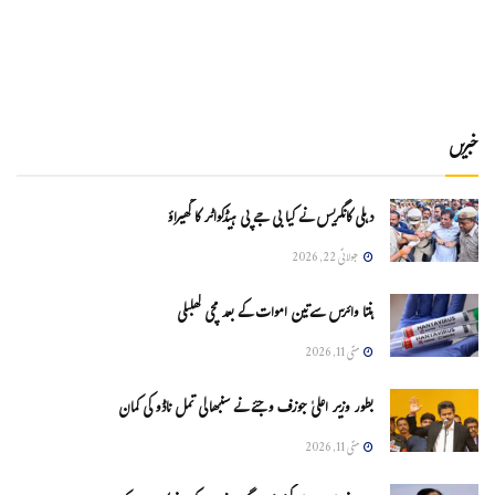
خبریں
دہلی کانگریس نے کیا بی جے پی ہیڈکواٹر کا گھیراؤ
جولائی 22, 2026
ہنتا وائرس سےتین اموات کے بعد مچی کھلبلی
مئی 11, 2026
بطور وزیر اعلیٰ جوزف وجئے نے سنبھالی تمل ناڈو کی کمان
مئی 11, 2026