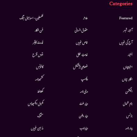
Categories
Featured
حادثہ
فلسطین- اسرائیل جنگ
آئینہ شہر
حقوق انسانی
فن فنکار
آج کی خبریں
خاص خبریں
قدرت کاقہر
أخبار
خدمتِ خلق
قوس قزح
اخبارجہاں
خصوصی پیشکش
کانفرنس
افکارِ جہاں
دلچسپ
کشمیرنامہ
الیکشن
دہلی نامہ
کھلاخط
بزم شمال
دیارِ ملت
کھیل ایکسپریس
بزنس
دیار وطن
متحرك
بہار نامہ
دیارِادب
مذہبی خبریں