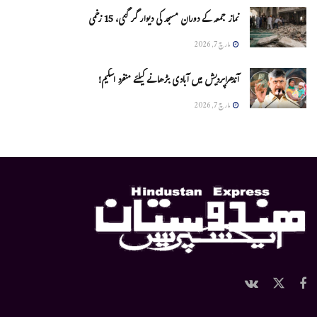
نماز جمعہ کے دوران مسجد کی دیوار گر گئی، 15 زخمی
مارچ 7, 2026
آندھراپردیش میں آبادی بڑھانے کیلئے منفرد اسکیم!
مارچ 7, 2026