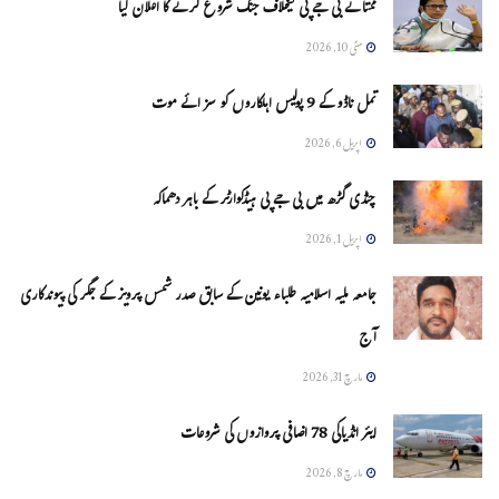
ممتا نے بی جے پی کیخلاف جنگ شروع کرنے کا اعلان کیا
مئی 10, 2026
تمل ناڈو کے 9 پولیس اہلکاروں کو سزائے موت
اپریل 6, 2026
چنڈی گڑھ میں بی جے پی ہیڈکوارٹر کے باہر دھماکہ
اپریل 1, 2026
جامعہ ملیہ اسلامیہ طلباء یونین کے سابق صدر شمس پرویز کے جگر کی پیوندکاری
آج
مارچ 31, 2026
ایئر انڈیاکی 78 اضافی پروازوں کی شروعات
مارچ 8, 2026