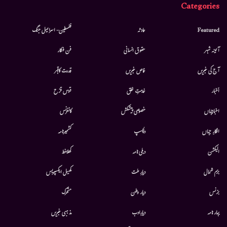
Categories
Featured
حادثہ
فلسطین- اسرائیل جنگ
آئینہ شہر
حقوق انسانی
فن فنکار
آج کی خبریں
خاص خبریں
قدرت کاقہر
أخبار
خدمتِ خلق
قوس قزح
اخبارجہاں
خصوصی پیشکش
کانفرنس
افکارِ جہاں
دلچسپ
کشمیرنامہ
الیکشن
دہلی نامہ
کھلاخط
بزم شمال
دیارِ ملت
کھیل ایکسپریس
بزنس
دیار وطن
متحرك
بہار نامہ
دیارِادب
مذہبی خبریں