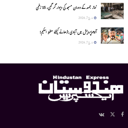
نماز جمعہ کے دوران مسجد کی دیوار گر گئی، 15 زخمی
مارچ 7, 2026
آندھراپردیش میں آبادی بڑھانے کیلئے منفرد اسکیم!
مارچ 7, 2026