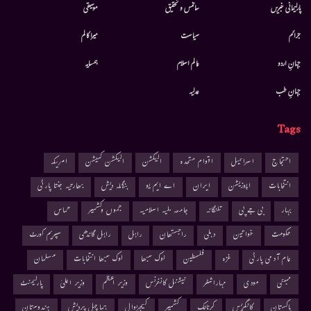
پارلیمانی خبریں
سائنس و تحقیق
موسيقى
جرائم
سیاست
میرا کالم
جہانِ اردو
عالم اسلام
ہمسایہ
جہانِ طب
عدلیہ
Tags
احتجاج
اسرائیل
اقوام متحدہ
الیکشن
الیکشن کمیشن
امریکہ
انتخابات
اپوزیشن
ایران
اے ایم یو
بنگلہ دیش
بھارتیہ جنتا پارٹی
بہار
بی جے پی
تلنگانہ
جامعہ ملیہ اسلامیہ
جموں وکشمیر
حماس
حکومت
خواتین
دہلی
راجستھان
راہل
راہل گاندھی
سپریم کورٹ
عام آدمی پارٹی
غزہ
فلسطین
لوک سبھا
لوک سبھا انتخابات
مسلمان
ممبئی
مودی
مہاراشٹر
نیشنل کانفرنس
وزیر اعظم
وزیر اعلیٰ
پارلیمنٹ
پاکستان
کانگریس
کرناٹک
کشمیر
کیجریوال
ہماچل پردیش
ہندوستان