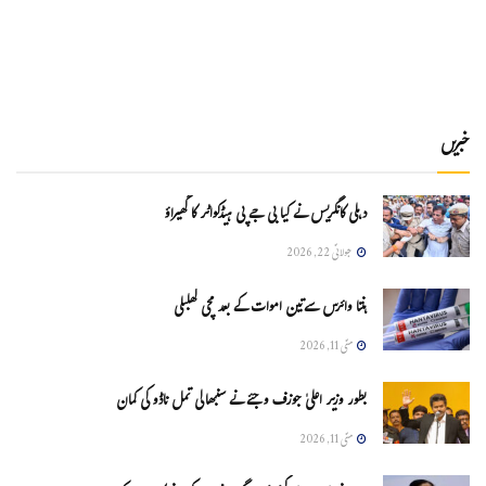
خبریں
دہلی کانگریس نے کیا بی جے پی ہیڈکواٹر کا گھیراؤ
جولائی 22, 2026
ہنتا وائرس سےتین اموات کے بعد مچی کھلبلی
مئی 11, 2026
بطور وزیر اعلیٰ جوزف وجئے نے سنبھالی تمل ناڈو کی کمان
مئی 11, 2026