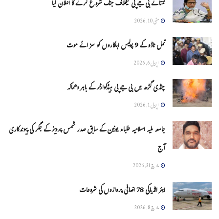
ممتا نے بی جے پی کیخلاف جنگ شروع کرنے کا اعلان کیا
مئی 10, 2026
تمل ناڈو کے 9 پولیس اہلکاروں کو سزائے موت
اپریل 6, 2026
چنڈی گڑھ میں بی جے پی ہیڈکوارٹر کے باہر دھماکہ
اپریل 1, 2026
جامعہ ملیہ اسلامیہ طلباء یونین کے سابق صدر شمس پرویز کے جگر کی پیوندکاری
آج
مارچ 31, 2026
ایئر انڈیاکی 78 اضافی پروازوں کی شروعات
مارچ 8, 2026