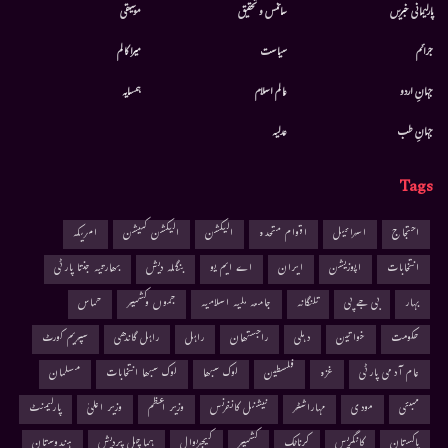
پارلیمانی خبریں
سائنس و تحقیق
موسيقى
جرائم
سیاست
میرا کالم
جہانِ اردو
عالم اسلام
ہمسایہ
جہانِ طب
عدلیہ
Tags
احتجاج
اسرائیل
اقوام متحدہ
الیکشن
الیکشن کمیشن
امریکہ
انتخابات
اپوزیشن
ایران
اے ایم یو
بنگلہ دیش
بھارتیہ جنتا پارٹی
بہار
بی جے پی
تلنگانہ
جامعہ ملیہ اسلامیہ
جموں وکشمیر
حماس
حکومت
خواتین
دہلی
راجستھان
راہل
راہل گاندھی
سپریم کورٹ
عام آدمی پارٹی
غزہ
فلسطین
لوک سبھا
لوک سبھا انتخابات
مسلمان
ممبئی
مودی
مہاراشٹر
نیشنل کانفرنس
وزیر اعظم
وزیر اعلیٰ
پارلیمنٹ
پاکستان
کانگریس
کرناٹک
کشمیر
کیجریوال
ہماچل پردیش
ہندوستان