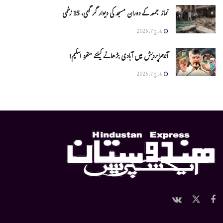
نماز جمعہ کے دوران مسجد کی دیوار گر گئی، 15 زخمی
مارچ 7, 2026
آندھراپردیش میں آبادی بڑھانے کیلئے منفرد اسکیم!
مارچ 7, 2026