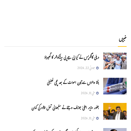
خبریں
دہلی کانگریس نے کیا بی جے پی ہیڈکواٹر کا گھیراؤ
جولائی 22, 2026
ہنتا وائرس سےتین اموات کے بعد مچی کھلبلی
مئی 11, 2026
بطور وزیر اعلیٰ جوزف وجئے نے سنبھالی تمل ناڈو کی کمان
مئی 11, 2026