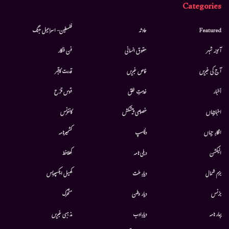
Categories
Featured
حادثہ
فلسطین- اسرائیل جنگ
آئینہ شہر
حقوق انسانی
فن فنکار
آج کی خبریں
خاص خبریں
قدرت کاقہر
أخبار
خدمتِ خلق
قوس قزح
اخبارجہاں
خصوصی پیشکش
کانفرنس
افکارِ جہاں
دلچسپ
کشمیرنامہ
الیکشن
دہلی نامہ
کھلاخط
بزم شمال
دیارِ ملت
کھیل ایکسپریس
بزنس
دیار وطن
متحرك
بہار نامہ
دیارِادب
مذہبی خبریں