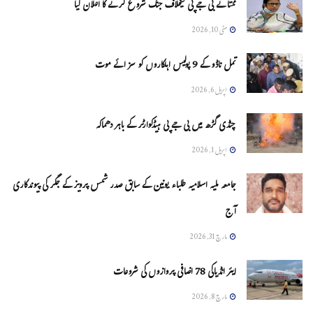
ممتا نے بی جے پی کیخلاف جنگ شروع کرنے کا اعلان کیا
مئی 10, 2026
تمل ناڈو کے 9 پولیس اہلکاروں کو سزائے موت
اپریل 6, 2026
چنڈی گڑھ میں بی جے پی ہیڈکوارٹر کے باہر دھماکہ
اپریل 1, 2026
جامعہ ملیہ اسلامیہ طلباء یونین کے سابق صدر شمس پرویز کے جگر کی پیوندکاری
آج
مارچ 31, 2026
ایئر انڈیاکی 78 اضافی پروازوں کی شروعات
مارچ 8, 2026