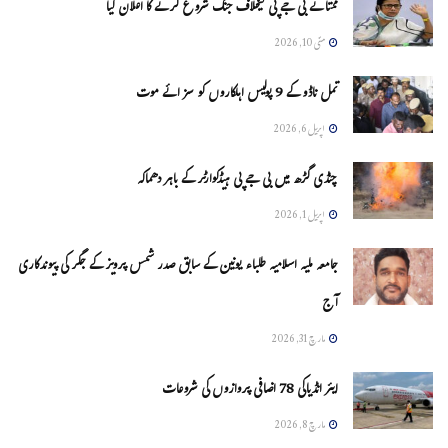
ممتا نے بی جے پی کیخلاف جنگ شروع کرنے کا اعلان کیا
مئی 10, 2026
تمل ناڈو کے 9 پولیس اہلکاروں کو سزائے موت
اپریل 6, 2026
چنڈی گڑھ میں بی جے پی ہیڈکوارٹر کے باہر دھماکہ
اپریل 1, 2026
جامعہ ملیہ اسلامیہ طلباء یونین کے سابق صدر شمس پرویز کے جگر کی پیوندکاری
آج
مارچ 31, 2026
ایئر انڈیاکی 78 اضافی پروازوں کی شروعات
مارچ 8, 2026