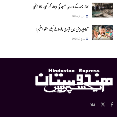
نماز جمعہ کے دوران مسجد کی دیوار گر گئی، 15 زخمی
مارچ 7, 2026
آندھراپردیش میں آبادی بڑھانے کیلئے منفرد اسکیم!
مارچ 7, 2026