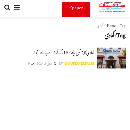
Epaper
Tag
Home
کھادی
Tag:
کھادی
کھادی کا بزنس ریکارڈ 1.5 لاکھ کروڑ روپے سے تجاوز
HINDUSTAN EXPRESS
BY
جولائی 9, 2024
0