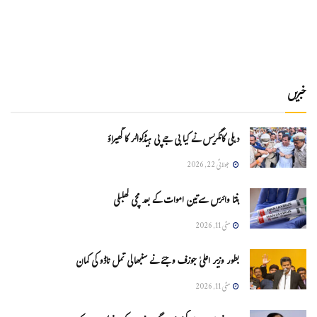
خبریں
دہلی کانگریس نے کیا بی جے پی ہیڈکواٹر کا گھیراؤ
جولائی 22, 2026
ہنتا وائرس سےتین اموات کے بعد مچی کھلبلی
مئی 11, 2026
بطور وزیر اعلیٰ جوزف وجئے نے سنبھالی تمل ناڈو کی کمان
مئی 11, 2026