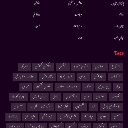
پارلیمانی خبریں
سائنس و تحقیق
موسيقى
جرائم
سیاست
میرا کالم
جہانِ اردو
عالم اسلام
ہمسایہ
جہانِ طب
عدلیہ
Tags
احتجاج
اسرائیل
اقوام متحدہ
الیکشن
الیکشن کمیشن
امریکہ
انتخابات
اپوزیشن
ایران
اے ایم یو
بنگلہ دیش
بھارتیہ جنتا پارٹی
بہار
بی جے پی
تلنگانہ
جامعہ ملیہ اسلامیہ
جموں وکشمیر
حماس
حکومت
خواتین
دہلی
راجستھان
راہل
راہل گاندھی
سپریم کورٹ
عام آدمی پارٹی
غزہ
فلسطین
لوک سبھا
لوک سبھا انتخابات
مسلمان
ممبئی
مودی
مہاراشٹر
نیشنل کانفرنس
وزیر اعظم
وزیر اعلیٰ
پارلیمنٹ
پاکستان
کانگریس
کرناٹک
کشمیر
کیجریوال
ہماچل پردیش
ہندوستان