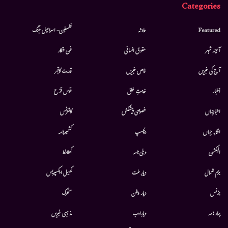
Categories
Featured
حادثہ
فلسطین- اسرائیل جنگ
آئینہ شہر
حقوق انسانی
فن فنکار
آج کی خبریں
خاص خبریں
قدرت کاقہر
أخبار
خدمتِ خلق
قوس قزح
اخبارجہاں
خصوصی پیشکش
کانفرنس
افکارِ جہاں
دلچسپ
کشمیرنامہ
الیکشن
دہلی نامہ
کھلاخط
بزم شمال
دیارِ ملت
کھیل ایکسپریس
بزنس
دیار وطن
متحرك
بہار نامہ
دیارِادب
مذہبی خبریں