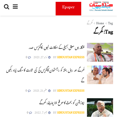
Epaper
Tag
Home
کھرگے
Tag:
کھرگے
تلنگانہ میں معلق اسمبلی کے امکانات نہیں :کانگریس صدر
HINDUSTAN EXPRESS
BY
نومبر 27, 2023
0
کھرگے اور راہل ہفتہ کو راجستھان کانگریس کی نئی عمارت کا سنگ بنیاد رکھیں
گے
HINDUSTAN EXPRESS
BY
ستمبر 21, 2023
0
اپوزیشن کو بحث کا موقع ملنا چاہئے: کھرگے
HINDUSTAN EXPRESS
BY
دسمبر 7, 2022
0