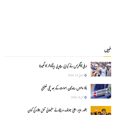
خبریں
دہلی کانگریس نے کیا بی جے پی ہیڈکواٹر کا گھیراؤ
جولائی 22, 2026
ہنتا وائرس سےتین اموات کے بعد مچی کھلبلی
مئی 11, 2026
بطور وزیر اعلیٰ جوزف وجئے نے سنبھالی تمل ناڈو کی کمان