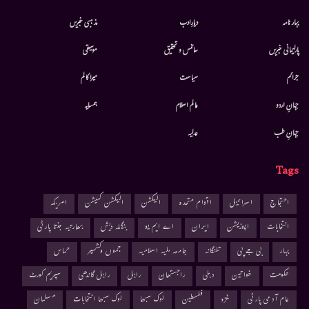
بہار نامہ
دیارِادب
مذہبی خبریں
پارلیمانی خبریں
سائنس و تحقیق
موسيقى
جرائم
سیاست
میرا کالم
جہانِ اردو
عالم اسلام
ہمسایہ
جہانِ طب
عدلیہ
Tags
احتجاج
اسرائیل
اقوام متحدہ
الیکشن
الیکشن کمیشن
امریکہ
انتخابات
اپوزیشن
ایران
اے ایم یو
بنگلہ دیش
بھارتیہ جنتا پارٹی
بہار
بی جے پی
تلنگانہ
جامعہ ملیہ اسلامیہ
جموں وکشمیر
حماس
حکومت
خواتین
دہلی
راجستھان
راہل
راہل گاندھی
سپریم کورٹ
عام آدمی پارٹی
غزہ
فلسطین
لوک سبھا
لوک سبھا انتخابات
مسلمان