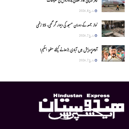
ایئر انڈیاکی 78 اضافی پروازوں کی شروعات
مارچ 8, 2026
نماز جمعہ کے دوران مسجد کی دیوار گر گئی، 15 زخمی
مارچ 7, 2026
آندھراپردیش میں آبادی بڑھانے کیلئے منفرد اسکیم!
مارچ 7, 2026