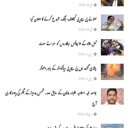
مئی 11, 2026
ممتا نے بی جے پی کیخلاف جنگ شروع کرنے کا اعلان کیا
مئی 10, 2026
تمل ناڈو کے 9 پولیس اہلکاروں کو سزائے موت
اپریل 6, 2026
چنڈی گڑھ میں بی جے پی ہیڈکوارٹر کے باہر دھماکہ
اپریل 1, 2026
جامعہ ملیہ اسلامیہ طلباء یونین کے سابق صدر شمس پرویز کے جگر کی پیوندکاری
آج
مارچ 31, 2026