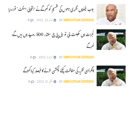
جاب فیئرمیں تقرری ناموں کی تقسیم کو کھرگے نے ‘انتخابی اسٹنٹ’ قراردیا
HINDUSTAN EXPRESS
BY
نومبر 22, 2022
0
گجرات میں حکومت بنی تو ایل پی جی سلنڈر 500 روپے میں دیں گے:
کھرگے
HINDUSTAN EXPRESS
BY
نومبر 3, 2022
0
کانگریسی نظریہ کی حفاظت کیلئے الیکشن لڑنے کا فیصلہ کیا:کھڑگے
HINDUSTAN EXPRESS
BY
اکتوبر 11, 2022
0