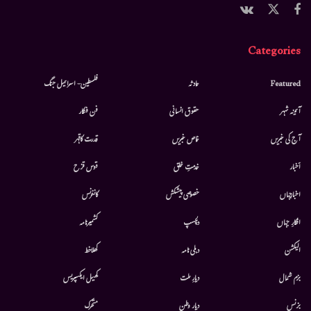
Categories
Featured
حادثہ
فلسطین- اسرائیل جنگ
آئینہ شہر
حقوق انسانی
فن فنکار
آج کی خبریں
خاص خبریں
قدرت کاقہر
أخبار
خدمتِ خلق
قوس قزح
اخبارجہاں
خصوصی پیشکش
کانفرنس
افکارِ جہاں
دلچسپ
کشمیرنامہ
الیکشن
دہلی نامہ
کھلاخط
بزم شمال
دیارِ ملت
کھیل ایکسپریس
بزنس
دیار وطن
متحرك