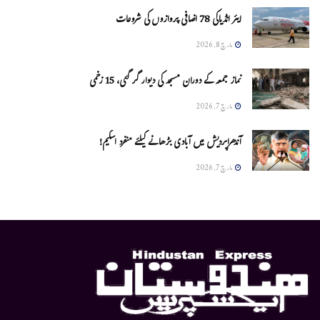
ایئر انڈیاکی 78 اضافی پروازوں کی شروعات
مارچ 8, 2026
نماز جمعہ کے دوران مسجد کی دیوار گر گئی، 15 زخمی
مارچ 7, 2026
آندھراپردیش میں آبادی بڑھانے کیلئے منفرد اسکیم!
مارچ 7, 2026