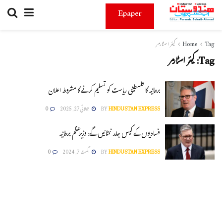
Epaper
Tag
Home
کیئر اسٹارمر
Tag:
کیئر اسٹارمر
برطانیہ کا فلسطینی ریاست کو تسلیم کرنے کا مشروط اعلان
HINDUSTAN EXPRESS
BY
جولائی 27, 2025
0
فسادیوں کے کیس جلد نمٹائیں گے: وزیراعظم برطانیہ
HINDUSTAN EXPRESS
BY
اگست 7, 2024
0