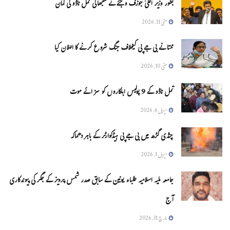
بطور وزیر اعلیٰ جوزف وجئے نے سنبھالی تمل ناڈو کی کمان
مئی 11, 2026
ممتا نے بی جے پی کیخلاف جنگ شروع کرنے کا اعلان کیا
مئی 10, 2026
تمل ناڈو کے 9 پولیس اہلکاروں کو سزائے موت
اپریل 6, 2026
چنڈی گڑھ میں بی جے پی ہیڈکوارٹر کے باہر دھماکہ
اپریل 1, 2026
جامعہ ملیہ اسلامیہ طلباء یونین کے سابق صدر شمس پرویز کے جگر کی پیوندکاری
آج
مارچ 31, 2026