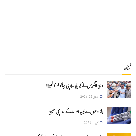
خبریں
دہلی کانگریس نے کیا بی جے پی ہیڈکواٹر کا گھیراؤ
جولائی 22, 2026
ہنتا وائرس سےتین اموات کے بعد مچی کھلبلی
مئی 11, 2026