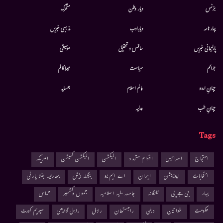
بزنس
دیار وطن
متحرك
بہار نامہ
دیارِادب
مذہبی خبریں
پارلیمانی خبریں
سائنس و تحقیق
موسيقى
جرائم
سیاست
میرا کالم
جہانِ اردو
عالم اسلام
ہمسایہ
جہانِ طب
عدلیہ
Tags
احتجاج
اسرائیل
اقوام متحدہ
الیکشن
الیکشن کمیشن
امریکہ
انتخابات
اپوزیشن
ایران
اے ایم یو
بنگلہ دیش
بھارتیہ جنتا پارٹی
بہار
بی جے پی
تلنگانہ
جامعہ ملیہ اسلامیہ
جموں وکشمیر
حماس
حکومت
خواتین
دہلی
راجستھان
راہل
راہل گاندھی
سپریم کورٹ