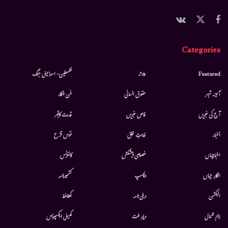
Categories
Featured
حادثہ
فلسطین- اسرائیل جنگ
آئینہ شہر
حقوق انسانی
فن فنکار
آج کی خبریں
خاص خبریں
قدرت کاقہر
أخبار
خدمتِ خلق
قوس قزح
اخبارجہاں
خصوصی پیشکش
کانفرنس
افکارِ جہاں
دلچسپ
کشمیرنامہ
الیکشن
دہلی نامہ
کھلاخط
بزم شمال
دیارِ ملت
کھیل ایکسپریس