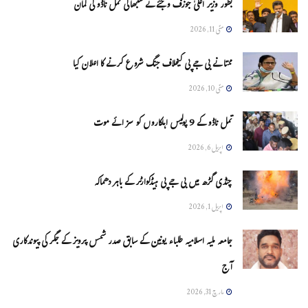
بطور وزیر اعلیٰ جوزف وجئے نے سنبھالی تمل ناڈو کی کمان
مئی 11, 2026
ممتا نے بی جے پی کیخلاف جنگ شروع کرنے کا اعلان کیا
مئی 10, 2026
تمل ناڈو کے 9 پولیس اہلکاروں کو سزائے موت
اپریل 6, 2026
چنڈی گڑھ میں بی جے پی ہیڈکوارٹر کے باہر دھماکہ
اپریل 1, 2026
جامعہ ملیہ اسلامیہ طلباء یونین کے سابق صدر شمس پرویز کے جگر کی پیوندکاری
آج
مارچ 31, 2026