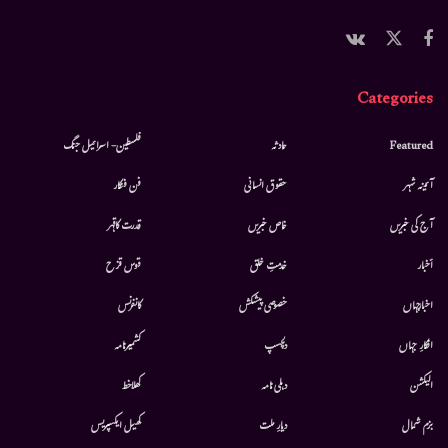
Categories
Featured
حادثہ
فلسطین- اسرائیل جنگ
آئینہ شہر
حقوق انسانی
فن فنکار
آج کی خبریں
خاص خبریں
قدرت کاقہر
أخبار
خدمتِ خلق
قوس قزح
اخبارجہاں
خصوصی پیشکش
کانفرنس
افکارِ جہاں
دلچسپ
کشمیرنامہ
الیکشن
دہلی نامہ
کھلاخط
بزم شمال
دیارِ ملت
کھیل ایکسپریس