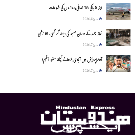
ایئر انڈیاکی 78 اضافی پروازوں کی شروعات
مارچ 8, 2026
نماز جمعہ کے دوران مسجد کی دیوار گر گئی، 15 زخمی
مارچ 7, 2026
آندھراپردیش میں آبادی بڑھانے کیلئے منفرد اسکیم!
مارچ 7, 2026