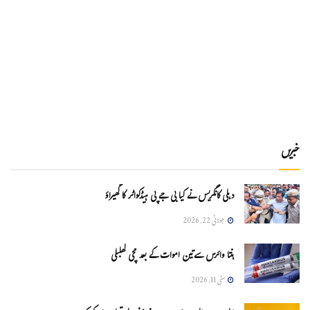
خبریں
دہلی کانگریس نے کیا بی جے پی ہیڈکواٹر کا گھیراؤ
جولائی 22, 2026
ہنتا وائرس سےتین اموات کے بعد مچی کھلبلی
مئی 11, 2026