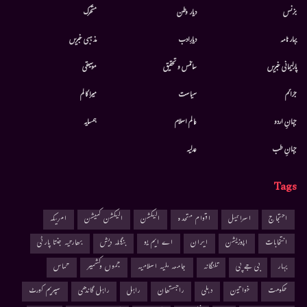
بزنس
دیار وطن
متحرك
بہار نامہ
دیارِادب
مذہبی خبریں
پارلیمانی خبریں
سائنس و تحقیق
موسيقى
جرائم
سیاست
میرا کالم
جہانِ اردو
عالم اسلام
ہمسایہ
جہانِ طب
عدلیہ
Tags
احتجاج
اسرائیل
اقوام متحدہ
الیکشن
الیکشن کمیشن
امریکہ
انتخابات
اپوزیشن
ایران
اے ایم یو
بنگلہ دیش
بھارتیہ جنتا پارٹی
بہار
بی جے پی
تلنگانہ
جامعہ ملیہ اسلامیہ
جموں وکشمیر
حماس
حکومت
خواتین
دہلی
راجستھان
راہل
راہل گاندھی
سپریم کورٹ