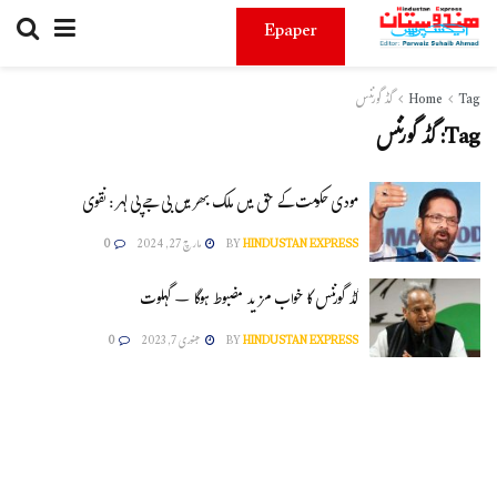
Epaper
Tag
Home
گڈ گورننس
Tag:
گڈ گورننس
مودی حکومت کے حق میں ملک بھر میں بی جے پی لہر : نقوی
HINDUSTAN EXPRESS
BY
مارچ 27, 2024
0
گڈ گورننس کا خواب مزید مضبوط ہوگا – گہلوت
HINDUSTAN EXPRESS
BY
جنوری 7, 2023
0