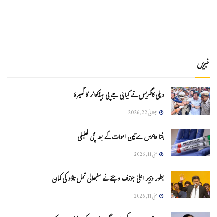
خبریں
دہلی کانگریس نے کیا بی جے پی ہیڈکواٹر کا گھیراؤ
جولائی 22, 2026
ہنتا وائرس سےتین اموات کے بعد مچی کھلبلی
مئی 11, 2026
بطور وزیر اعلیٰ جوزف وجئے نے سنبھالی تمل ناڈو کی کمان
مئی 11, 2026