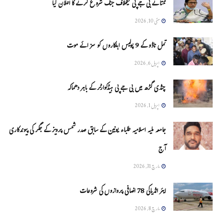
ممتا نے بی جے پی کیخلاف جنگ شروع کرنے کا اعلان کیا
مئی 10, 2026
تمل ناڈو کے 9 پولیس اہلکاروں کو سزائے موت
اپریل 6, 2026
چنڈی گڑھ میں بی جے پی ہیڈکوارٹر کے باہر دھماکہ
اپریل 1, 2026
جامعہ ملیہ اسلامیہ طلباء یونین کے سابق صدر شمس پرویز کے جگر کی پیوندکاری
آج
مارچ 31, 2026
ایئر انڈیاکی 78 اضافی پروازوں کی شروعات
مارچ 8, 2026