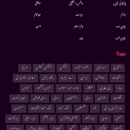
پارلیمانی خبریں
سائنس و تحقیق
موسيقى
جرائم
سیاست
میرا کالم
جہانِ اردو
عالم اسلام
ہمسایہ
جہانِ طب
عدلیہ
Tags
احتجاج
اسرائیل
اقوام متحدہ
الیکشن
الیکشن کمیشن
امریکہ
انتخابات
اپوزیشن
ایران
اے ایم یو
بنگلہ دیش
بھارتیہ جنتا پارٹی
بہار
بی جے پی
تلنگانہ
جامعہ ملیہ اسلامیہ
جموں وکشمیر
حماس
حکومت
خواتین
دہلی
راجستھان
راہل
راہل گاندھی
سپریم کورٹ
عام آدمی پارٹی
غزہ
فلسطین
لوک سبھا
لوک سبھا انتخابات
مسلمان
ممبئی
مودی
مہاراشٹر
نیشنل کانفرنس
وزیر اعظم
وزیر اعلیٰ
پارلیمنٹ
پاکستان
کانگریس
کرناٹک
کشمیر
کیجریوال
ہماچل پردیش
ہندوستان