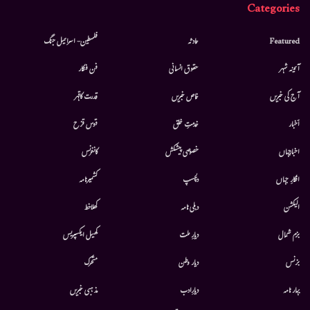
Categories
Featured
حادثہ
فلسطین- اسرائیل جنگ
آئینہ شہر
حقوق انسانی
فن فنکار
آج کی خبریں
خاص خبریں
قدرت کاقہر
أخبار
خدمتِ خلق
قوس قزح
اخبارجہاں
خصوصی پیشکش
کانفرنس
افکارِ جہاں
دلچسپ
کشمیرنامہ
الیکشن
دہلی نامہ
کھلاخط
بزم شمال
دیارِ ملت
کھیل ایکسپریس
بزنس
دیار وطن
متحرك
بہار نامہ
دیارِادب
مذہبی خبریں