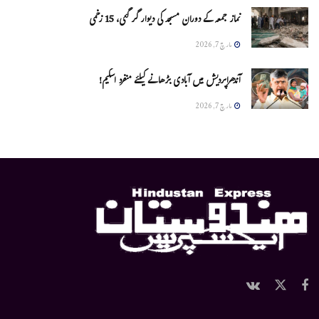
نماز جمعہ کے دوران مسجد کی دیوار گر گئی، 15 زخمی
مارچ 7, 2026
آندھراپردیش میں آبادی بڑھانے کیلئے منفرد اسکیم!
مارچ 7, 2026