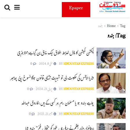
Epaper
Tag
Home
ہندو
Tag:
ہندو
الیکشن کمیشن کا ماڈل ضابطہ اخلاق ایک مذاق بن گیا ہے:ممتا بنرجی
HINDUSTAN EXPRESS
BY
مئی 8, 2024
0
انڈیا الائنس کی حکومت بنی تو شہریت ترمیمی قانون ہوگا منسوخ : پی چدمبر
HINDUSTAN EXPRESS
BY
اپریل 21, 2024
0
چاہے ہندو ہو یا مسلمان رام ہر کسی کے ہیں :فاروق عبداللہ
HINDUSTAN EXPRESS
BY
دسمبر 21, 2023
0
برطانوی وزیر اعظم نے دہلی میں خود کو "قابل فخر” ہندو بتایا