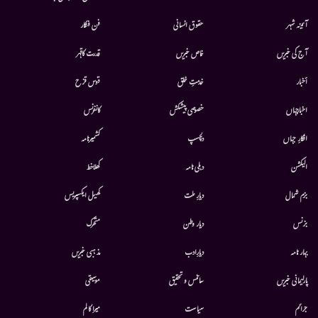
آئینہ شہر
حقوق انسانی
فن فنکار
آج کی خبریں
خاص خبریں
قدرت کاقہر
أخبار
خدمتِ خلق
قوس قزح
اخبارجہاں
خصوصی پیشکش
کانفرنس
افکارِ جہاں
دلچسپ
کشمیرنامہ
الیکشن
دہلی نامہ
کھلاخط
بزم شمال
دیارِ ملت
کھیل ایکسپریس
بزنس
دیار وطن
متحرك
بہار نامہ
دیارِادب
مذہبی خبریں
پارلیمانی خبریں
سائنس و تحقیق
موسيقى
جرائم
سیاست
میرا کالم