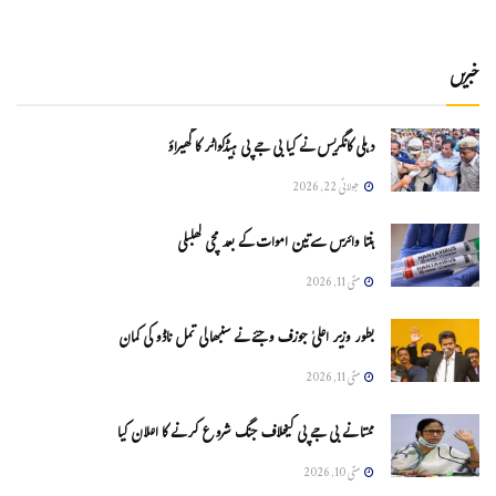
خبریں
دہلی کانگریس نے کیا بی جے پی ہیڈکواٹر کا گھیراؤ
جولائی 22, 2026
ہنتا وائرس سےتین اموات کے بعد مچی کھلبلی
مئی 11, 2026
بطور وزیر اعلیٰ جوزف وجئے نے سنبھالی تمل ناڈو کی کمان
مئی 11, 2026
ممتا نے بی جے پی کیخلاف جنگ شروع کرنے کا اعلان کیا
مئی 10, 2026