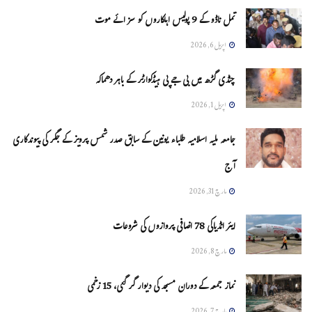
تمل ناڈو کے 9 پولیس اہلکاروں کو سزائے موت
اپریل 6, 2026
چنڈی گڑھ میں بی جے پی ہیڈکوارٹر کے باہر دھماکہ
اپریل 1, 2026
جامعہ ملیہ اسلامیہ طلباء یونین کے سابق صدر شمس پرویز کے جگر کی پیوندکاری
آج
مارچ 31, 2026
ایئر انڈیاکی 78 اضافی پروازوں کی شروعات
مارچ 8, 2026
نماز جمعہ کے دوران مسجد کی دیوار گر گئی، 15 زخمی