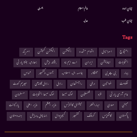
جہانِ اردو
عالم اسلام
ہمسایہ
جہانِ طب
عدلیہ
Tags
احتجاج
اسرائیل
اقوام متحدہ
الیکشن
الیکشن کمیشن
امریکہ
انتخابات
اپوزیشن
ایران
اے ایم یو
بنگلہ دیش
بھارتیہ جنتا پارٹی
بہار
بی جے پی
تلنگانہ
جامعہ ملیہ اسلامیہ
جموں وکشمیر
حماس
حکومت
خواتین
دہلی
راجستھان
راہل
راہل گاندھی
سپریم کورٹ
عام آدمی پارٹی
غزہ
فلسطین
لوک سبھا
لوک سبھا انتخابات
مسلمان
ممبئی
مودی
مہاراشٹر
نیشنل کانفرنس
وزیر اعظم
وزیر اعلیٰ
پارلیمنٹ
پاکستان
کانگریس
کرناٹک
کشمیر
کیجریوال
ہماچل پردیش
ہندوستان