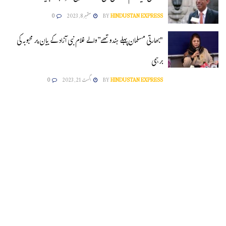
HINDUSTAN EXPRESS
BY
ستمبر 8, 2023
0
"بھارتی مسلمان پہلے ہندو تھے”والے غلام نبی آزاد کے بیان پر محبوبہ کی
برہمی
HINDUSTAN EXPRESS
BY
اگست 21, 2023
0