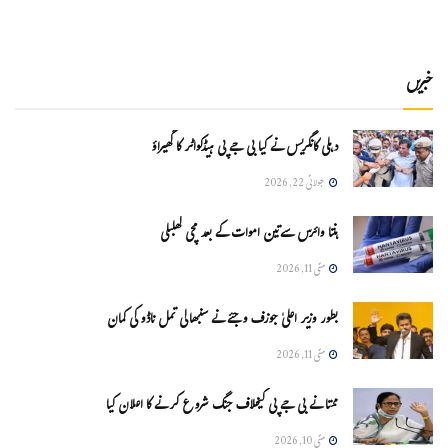
خبریں
دہلی کانگریس نے کیا بی جے پی ہیڈکواٹر کا گھیراؤ
جولائی 22, 2026
ہنتا وائرس سےتین اموات کے بعد مچی کھلبلی
مئی 11, 2026
بطور وزیر اعلیٰ جوزف وجئے نے سنبھالی تمل ناڈو کی کمان
مئی 11, 2026
ممتا نے بی جے پی کیخلاف جنگ شروع کرنے کا اعلان کیا
مئی 10, 2026