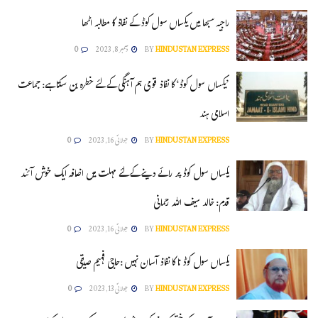
راجیہ سبھا میں یکساں سول کوڈ کے نفاذ کا مطالبہ اٹھا
HINDUSTAN EXPRESS
BY
دسمبر 8, 2023
0
’یکساں سول کوڈ‘ کا نفاذ قومی ہم آہنگی کے لئے خطرہ بن سکتا ہے: جماعت
اسلامی ہند
HINDUSTAN EXPRESS
BY
جولائی 16, 2023
0
یکساں سول کوڈ پر رائے دینے کے لئے مہلت میں اضافہ ایک خوش آئند
قدم: خالد سیف اللہ رحمانی
HINDUSTAN EXPRESS
BY
جولائی 16, 2023
0
یکساں سول کوڈ ناکا نفاذ آسان نہیں :حاجی فہیم صدیقی
HINDUSTAN EXPRESS
BY
جولائی 13, 2023
0