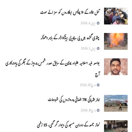
تمل ناڈو کے 9 پولیس اہلکاروں کو سزائے موت
اپریل 6, 2026
چنڈی گڑھ میں بی جے پی ہیڈکوارٹر کے باہر دھماکہ
اپریل 1, 2026
جامعہ ملیہ اسلامیہ طلباء یونین کے سابق صدر شمس پرویز کے جگر کی پیوندکاری
آج
مارچ 31, 2026
ایئر انڈیاکی 78 اضافی پروازوں کی شروعات
مارچ 8, 2026
نماز جمعہ کے دوران مسجد کی دیوار گر گئی، 15 زخمی