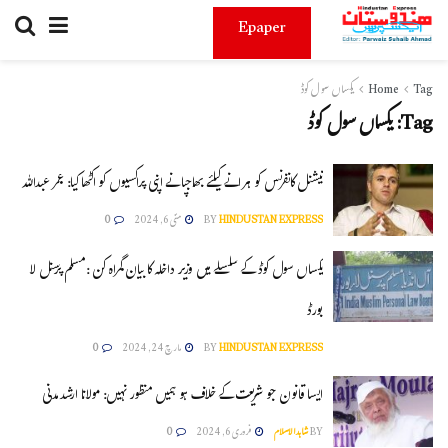
Epaper
Tag
Home
یکساں سول کوڈ
Tag:
یکساں سول کوڈ
نیشنل کانفرنس کو ہرانے کیلئے بھاجپا نے اپنی پراکسیوں کو اکٹھا کیا: عمر عبداللہ
HINDUSTAN EXPRESS
BY
مئی 6, 2024
0
یکساں سول کوڈ کے سلسلے میں وزیر داخلہ کا بیان گمراہ کن :مسلم پرسنل لا
بورڈ
HINDUSTAN EXPRESS
BY
مارچ 24, 2024
0
ایسا قانون جو شریعت کے خلاف ہو ہمیں منظور نہیں: مولانا ارشدمدنی
BY
شاہدالاسلام
فروری 6, 2024
0