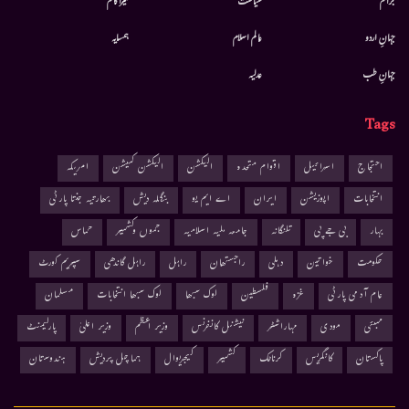
جرائم
سیاست
میرا کالم
جہانِ اردو
عالم اسلام
ہمسایہ
جہانِ طب
عدلیہ
Tags
احتجاج
اسرائیل
اقوام متحدہ
الیکشن
الیکشن کمیشن
امریکہ
انتخابات
اپوزیشن
ایران
اے ایم یو
بنگلہ دیش
بھارتیہ جنتا پارٹی
بہار
بی جے پی
تلنگانہ
جامعہ ملیہ اسلامیہ
جموں وکشمیر
حماس
حکومت
خواتین
دہلی
راجستھان
راہل
راہل گاندھی
سپریم کورٹ
عام آدمی پارٹی
غزہ
فلسطین
لوک سبھا
لوک سبھا انتخابات
مسلمان
ممبئی
مودی
مہاراشٹر
نیشنل کانفرنس
وزیر اعظم
وزیر اعلیٰ
پارلیمنٹ
پاکستان
کانگریس
کرناٹک
کشمیر
کیجریوال
ہماچل پردیش
ہندوستان