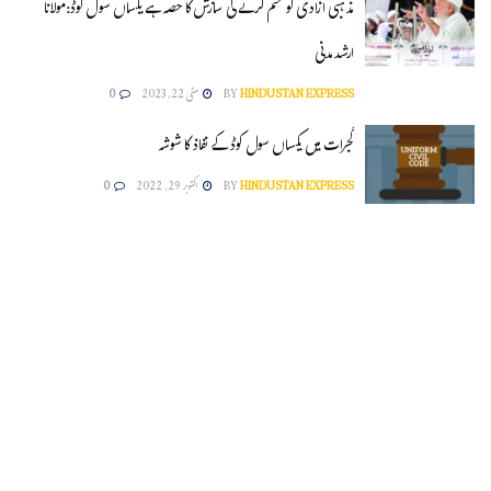
مذہبی آزادی کو ختم کرنے کی سازش کا حصہ ہے یکساں سول کوڈ:مولانا
ارشدمدنی
HINDUSTAN EXPRESS
BY
مئی 22, 2023
0
گجرات میں یکساں سول کوڈ کے نفاذ کا شوشہ
HINDUSTAN EXPRESS
BY
اکتوبر 29, 2022
0