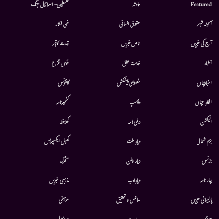
Featured
حادثہ
فلسطین- اسرائیل جنگ
آئینہ شہر
حقوق انسانی
فن فنکار
آج کی خبریں
خاص خبریں
قدرت کاقہر
أخبار
خدمتِ خلق
قوس قزح
اخبارجہاں
خصوصی پیشکش
کانفرنس
افکارِ جہاں
دلچسپ
کشمیرنامہ
الیکشن
دہلی نامہ
کھلاخط
بزم شمال
دیارِ ملت
کھیل ایکسپریس
بزنس
دیار وطن
متحرك
بہار نامہ
دیارِادب
مذہبی خبریں
پارلیمانی خبریں
سائنس و تحقیق
موسيقى