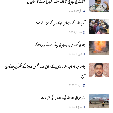
ممتا نے بی جے پی کیخلاف جنگ شروع کرنے کا اعلان کیا
مئی 10, 2026
تمل ناڈو کے 9 پولیس اہلکاروں کو سزائے موت
اپریل 6, 2026
چنڈی گڑھ میں بی جے پی ہیڈکوارٹر کے باہر دھماکہ
اپریل 1, 2026
جامعہ ملیہ اسلامیہ طلباء یونین کے سابق صدر شمس پرویز کے جگر کی پیوندکاری
آج
مارچ 31, 2026
ایئر انڈیاکی 78 اضافی پروازوں کی شروعات
مارچ 8, 2026