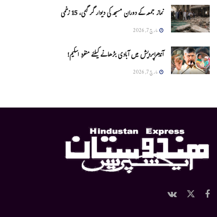
نماز جمعہ کے دوران مسجد کی دیوار گر گئی، 15 زخمی
مارچ 7, 2026
آندھراپردیش میں آبادی بڑھانے کیلئے منفرد اسکیم!
مارچ 7, 2026