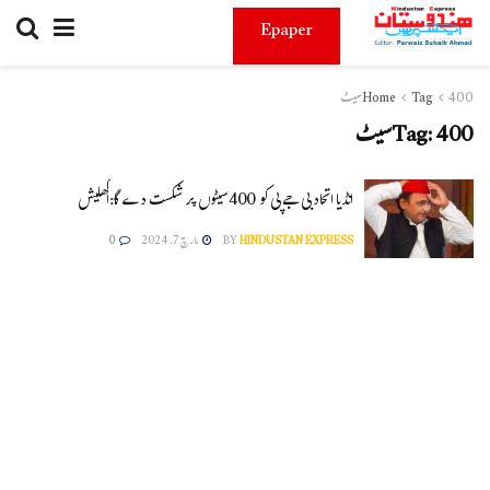
Epaper
400سیٹ
Tag
Home
400سیٹ
Tag:
انڈیا اتحاد بی جے پی کو 400سیٹوں پر شکست دے گا:اکھلیش
HINDUSTAN EXPRESS
BY
مارچ 7, 2024
0