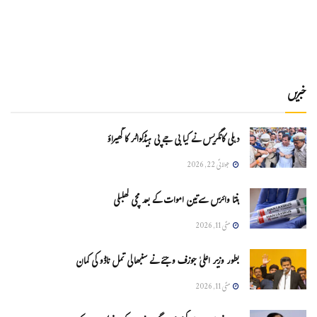
خبریں
دہلی کانگریس نے کیا بی جے پی ہیڈکواٹر کا گھیراؤ
جولائی 22, 2026
ہنتا وائرس سےتین اموات کے بعد مچی کھلبلی
مئی 11, 2026
بطور وزیر اعلیٰ جوزف وجئے نے سنبھالی تمل ناڈو کی کمان
مئی 11, 2026