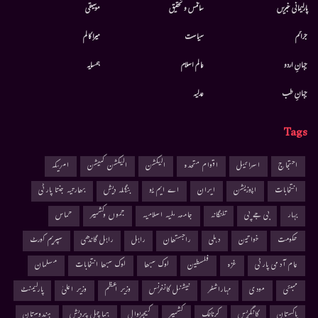
پارلیمانی خبریں
سائنس و تحقیق
موسيقى
جرائم
سیاست
میرا کالم
جہانِ اردو
عالم اسلام
ہمسایہ
جہانِ طب
عدلیہ
Tags
احتجاج
اسرائیل
اقوام متحدہ
الیکشن
الیکشن کمیشن
امریکہ
انتخابات
اپوزیشن
ایران
اے ایم یو
بنگلہ دیش
بھارتیہ جنتا پارٹی
بہار
بی جے پی
تلنگانہ
جامعہ ملیہ اسلامیہ
جموں وکشمیر
حماس
حکومت
خواتین
دہلی
راجستھان
راہل
راہل گاندھی
سپریم کورٹ
عام آدمی پارٹی
غزہ
فلسطین
لوک سبھا
لوک سبھا انتخابات
مسلمان
ممبئی
مودی
مہاراشٹر
نیشنل کانفرنس
وزیر اعظم
وزیر اعلیٰ
پارلیمنٹ
پاکستان
کانگریس
کرناٹک
کشمیر
کیجریوال
ہماچل پردیش
ہندوستان