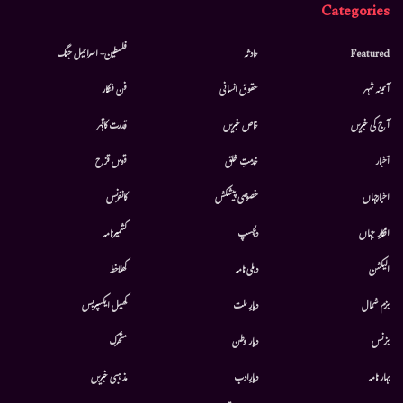
Categories
Featured
حادثہ
فلسطین- اسرائیل جنگ
آئینہ شہر
حقوق انسانی
فن فنکار
آج کی خبریں
خاص خبریں
قدرت کاقہر
أخبار
خدمتِ خلق
قوس قزح
اخبارجہاں
خصوصی پیشکش
کانفرنس
افکارِ جہاں
دلچسپ
کشمیرنامہ
الیکشن
دہلی نامہ
کھلاخط
بزم شمال
دیارِ ملت
کھیل ایکسپریس
بزنس
دیار وطن
متحرك
بہار نامہ
دیارِادب
مذہبی خبریں