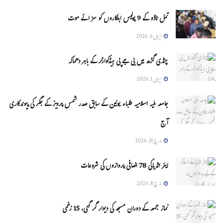
تمل ناڈو کے 9 پولیس اہلکاروں کو سزائے موت
اپریل 6, 2026
چنڈی گڑھ میں بی جے پی ہیڈکوارٹر کے باہر دھماکہ
اپریل 1, 2026
جامعہ ملیہ اسلامیہ طلباء یونین کے سابق صدر شمس پرویز کے جگر کی پیوندکاری
آج
مارچ 31, 2026
ایئر انڈیاکی 78 اضافی پروازوں کی شروعات
مارچ 8, 2026
نماز جمعہ کے دوران مسجد کی دیوار گر گئی، 15 زخمی