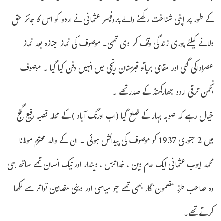
کے طور پر اپنی شناخت رکھنے والے پروفیسر عثمانی نے اردو کو اس کا جائز حق
دلانے کیلئے پوری زندگی وقف کر دی تھی۔ موصوف کی نماز جنازہ بعد نماز
عصراداکی گئی اور مقامی بریاتو قبرستان رانچی میں انہیں دفن کیا گیا ۔ موصوف
انجمن ترقی اردو جھارکھنڈ کے صدرتھے ۔
خیال رہے کہ صوبہ بہار کے ضلع گیا (اب اورنگ آباد ) کے محلہ قصبہ رفیع گنج
میں 2 جنوری 1937 کو موصوف کی پیدائش ہوئی ۔ ان کے والد محترم مولانا
محمد ایوب عثمانی ایک عالم دین ، خداترس ، دیندار اور نیک انسان تھے ساتھ ہی
وہ صاحب طرز مضمون نگار بھی تھے جو سیاسی اور دینی مضامین تواتر سے لکھا
کرتے تھے۔