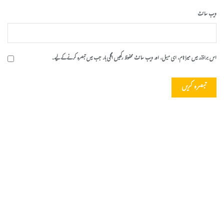
ویب‌ سائٹ
اس براؤزر میں میرا نام، ای میل، اور ویب سائٹ محفوظ رکھیں اگلی بار جب میں تبصرہ کرنے کےلیے۔