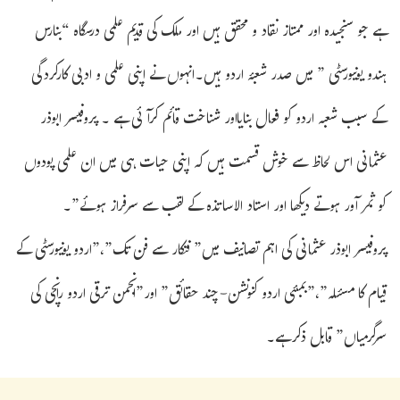
ہے جو سنجیدہ اور ممتاز نقاد و محقق ہیں اور ملک کی قدیم علمی درسگاہ “بنارس
ہندو یونیورسٹی ” میں صدر شعبۂ اردو ہیں۔انہوں نے اپنی علمی و ادبی کارکردگی
کے سبب شعبہ اردو کو فعال بنایااور شناخت قائم کرآئی ہے ۔ پروفیسر ابوذر
عثمانی اس لحاظ سے خوش قسمت ہیں کہ اپنی حیات ہی میں ان علمی پودوں
کو ثمر آور ہوتے دیکھا اور استاد الاساتذہ کے لقب سے سرفراز ہوئے”۔
پروفیسر ابوذر عثمانی کی اہم تصانیف میں” فنکار سے فن تک”،”اردو یونیورسٹی کے
قیام کا مسئلہ”،”بمبئی اردو کنونشن-چند حقائق” اور”انجمن ترقی اردو رانچی کی
سرگرمیاں” قابل ذکرہے۔