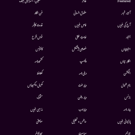
Featured
حادثہ
فلسطین- اسرائیل جنگ
آئینہ شہر
حقوق انسانی
فن فنکار
آج کی خبریں
خاص خبریں
قدرت کاقہر
أخبار
خدمتِ خلق
قوس قزح
اخبارجہاں
خصوصی پیشکش
کانفرنس
افکارِ جہاں
دلچسپ
کشمیرنامہ
الیکشن
دہلی نامہ
کھلاخط
بزم شمال
دیارِ ملت
کھیل ایکسپریس
بزنس
دیار وطن
متحرك
بہار نامہ
دیارِادب
مذہبی خبریں
پارلیمانی خبریں
سائنس و تحقیق
موسيقى
جرائم
سیاست
میرا کالم