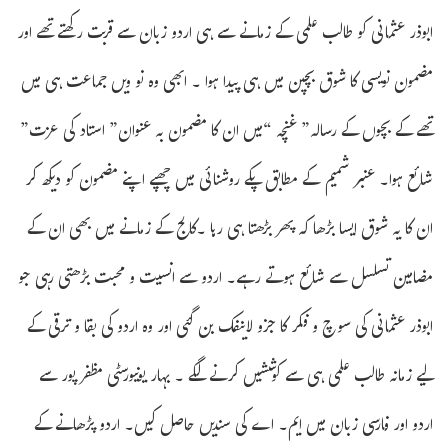
ابوذر عثمانی کو طالب علمی کے زمانے سے ہی اردو زبان سے قربت رکھتے تھے اور
مضمون نویسی کا شوق بچپن میں ہی پیدا ہوا ۔ ابھی وہ نو ویں جماعت ہی میں
تھے کے بچوں کے رسالہ” غنچہ “میں ان کا مضمون بہ عنوان” استاد کی عزت”
شائع ہوا۔ عنبر شمیم کے مطابق پکے روشنائی میں چھپے اپنے مضمون کو دیکھ کر
ان کا یہ شوق ایسا بڑھا کہ پھر بڑھتا ہی رہا ۔کالج کے زمانے میں بھی ان کے
مضامین تسلسل سے شائع ہوتے رہے۔ اردو سے انسیت و محبت بڑھتی رہی جو
ابوذر عثمانی کی سوچ و فکر کا جزو لاینفک بن گئی اور وہ اردو کی بقا و ترقی کے
لیے زمانہ طالب علمی ہی سے کوششیں کرنے لگے ۔ بہار یونیورسٹی مظفر پور سے
اردو اور فارسی زبان میں ایم۔ اے کی سندیں حاصل کیں۔ اردو پڑھانے کے