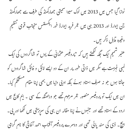
نوازا گیا جس میں 2013 میں لوک سیوا سمیتی جھارکھنڈ کی طرف سے جھارکھنڈ
رتن ایوارڈ اور 2013 ہی میں عمر فرید ایوارڈ فور ایکسلنس منجانب قومی تنظیم
وغیرہ قابل ذکر ہیں۔
عنبر شمیم ایک جگہ لکھتے ہیں کہ "پروفیسر عثمانی کے یوں تو شاگردوں کی ایک
لمبی فہرست ہے مگر میں ذاتی طور پر ان کے دو ایسے لائق و فائق شاگردوں کو
جانتا ہوں جو نہ صرف استاد ہوئے بلکہ ادبی دنیا میں بھی اپنا مقام مستحکم کیا۔
ان میں ایک تو پروفیسر منصور عمر مرحوم تھے جو دربھنگہ کے سی ۔ ایم کالج میں
اردو کے استاد تھے اور جنہوں نے اپنا مقالہ ان ہی کی سرپرستی میں لکھا اور پی۔
ایچ۔ ڈی کی سند پائی تھی اور دوسرے پروفیسر آفتاب احمد آفاقی کا نام گرامی