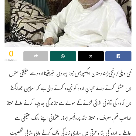
0
SHARES
نئی دہلی/ رانچی(ہندوستان ایکسپریس نیوز بیورو)یہ خبریقینا اردو سے حقیقی معنوں
میں عشق کرنے والے محبانِ اردو کو رنجیدہ کرنے والی ہے کہ سرزمین جھارکھنڈ
میں اُردو کی قانونی لڑائی لڑنے کے حوالے سے تازندگی جدوجہد کرنے والے ممتاز
صاحب قلم، معروف و ممتاز ناقد پروفیسر ابوذر عثمانی اپنے مالک حقیقی سے
جاملے ۔ اردو کی بقا و ترقی میں ساری زندگی وقف کرنے والی مثالی شخصیت