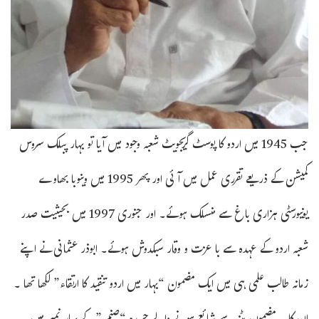
جب 1945 میں اردو کا پوسٹ گریجویٹ شعبہ وجود میں آیا تو بہار پبلک سروس
کمیشن کے ذریعے تقرری عمل میں آئی اور پھر 1995 میں وینوبا بھاوے
یونیورسٹی ہزاری باغ سے منسلک ہوئے۔ اور جنوری 1997 میں بحیثیت صدر
شعبہ اردو کے عہدہ سے با عزت و وقار سبکدوش ہوئے۔ ابوذر عثمانی نے اپنے
زمانہ طالب علمی ہی میں ایک مضمون “بہار میں اردو تنقید کا ارتقاء” لکھا تھا ۔