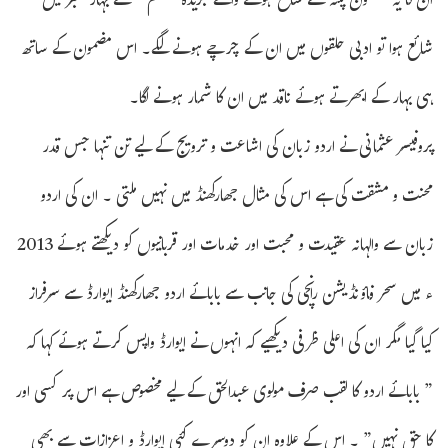
ان کا یہ مضمون پٹنہ سے شائع ہونے والے جریدہ “صنم ” کے بہار نمبر میں
شائع ہوا تو ادبی حلقوں میں ان کے چرچے ہونے لگے۔ اس مضمون کے ساتھ
ہی بہار کے ابھرتے ہوئے ناقد میں ان کا شمار ہونے لگا۔
پروفیسر عثمانی نے اردو زبان کی اشاعت و ترویج کے لیے تن تنہا جس قدر
محنت و مشقت کی ہے اس کی مثال جھارکھنڈ میں نہیں ملتی ۔ ان کی اردو
زبان سے والہانہ عقیدت و محبت اور خدمات اور قربانیوں کو دیکھتے ہوئے 2013
ء میں سحر فاؤنڈیشن رانچی کی جانب سے بابائے اردو جھارکھنڈ ایوارڈ سے سرفراز
کیا گیا مگر ان کی اعلی ظرفی دیکھیے کہ انہوں نے ایوارڈ واپس کرتے ہوئے کہا کہ
” بابائے اردو کا لقب صرف مولوی عبدالحق کے لیے مخصوص ہے اس پر کسی اور
کا حق نہیں” ۔ اس کے علاوہ ان کو دوسرے کئی ایوارڈ و اعزازات سے بھی