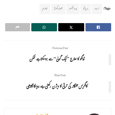
Tags:
اردو
بریاتو
پروفیسر
جھارکھنڈ
خادم
Previous Post
ڈینگو کا علاج ’’ایک گولی‘‘ سے ہوسکتا ہے ممکن
Next Post
کانگریس تلنگانہ کی ترقی کا ویژن رکھتی ہے: پرینکا گاندھی