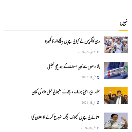
خبریں
دہلی کانگریس نے کیا بی جے پی ہیڈکواٹر کا گھیراؤ
جولائی 22, 2026
ہنتا وائرس سےتین اموات کے بعد مچی کھلبلی
مئی 11, 2026
بطور وزیر اعلیٰ جوزف وجئے نے سنبھالی تمل ناڈو کی کمان
مئی 11, 2026
ممتا نے بی جے پی کیخلاف جنگ شروع کرنے کا اعلان کیا
مئی 10, 2026