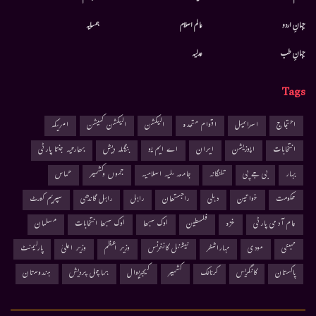
جہانِ اردو
عالم اسلام
ہمسایہ
جہانِ طب
عدلیہ
Tags
احتجاج
اسرائیل
اقوام متحدہ
الیکشن
الیکشن کمیشن
امریکہ
انتخابات
اپوزیشن
ایران
اے ایم یو
بنگلہ دیش
بھارتیہ جنتا پارٹی
بہار
بی جے پی
تلنگانہ
جامعہ ملیہ اسلامیہ
جموں وکشمیر
حماس
حکومت
خواتین
دہلی
راجستھان
راہل
راہل گاندھی
سپریم کورٹ
عام آدمی پارٹی
غزہ
فلسطین
لوک سبھا
لوک سبھا انتخابات
مسلمان
ممبئی
مودی
مہاراشٹر
نیشنل کانفرنس
وزیر اعظم
وزیر اعلیٰ
پارلیمنٹ
پاکستان
کانگریس
کرناٹک
کشمیر
کیجریوال
ہماچل پردیش
ہندوستان