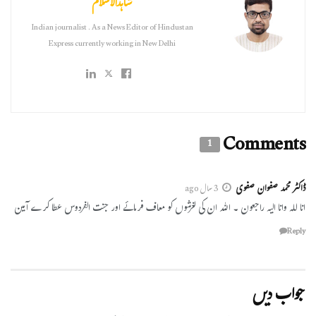
شاہدالاسلام
Indian journalist . As a News Editor of Hindustan
Express currently working in New Delhi
Comments
1
ڈاکٹر محمد صفوان صفوی
3 سال ago
انا للہ وانا الیہ راجعون ۔ اللہ ان کی لغزشوں کو معاف فرمائے اور جنت الفردوس عطا کرے آمین
Reply
جواب دیں