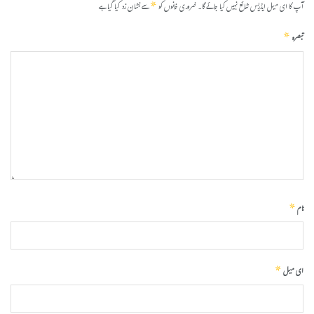
*
آپ کا ای میل ایڈریس شائع نہیں کیا جائے گا۔
ضروری خانوں کو
سے نشان زد کیا گیا ہے
*
تبصرہ
*
نام
*
ای میل