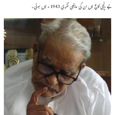
لیے رانچی کالج میں ان کی عارضی تقرری 1943 ء میں ہوئی۔