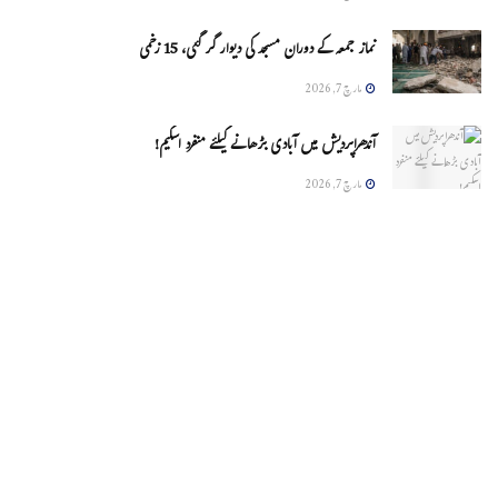
نماز جمعہ کے دوران مسجد کی دیوار گر گئی، 15 زخمی
مارچ 7, 2026
آندھراپردیش میں آبادی بڑھانے کیلئے منفرد اسکیم!
مارچ 7, 2026