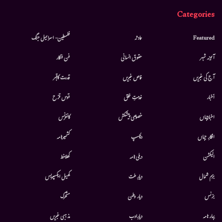
Categories
Featured
حادثہ
فلسطین- اسرائیل جنگ
آئینہ شہر
حقوق انسانی
فن فنکار
آج کی خبریں
خاص خبریں
قدرت کاقہر
أخبار
خدمتِ خلق
قوس قزح
اخبارجہاں
خصوصی پیشکش
کانفرنس
افکارِ جہاں
دلچسپ
کشمیرنامہ
الیکشن
دہلی نامہ
کھلاخط
بزم شمال
دیارِ ملت
کھیل ایکسپریس
بزنس
دیار وطن
متحرك
بہار نامہ
دیارِادب
مذہبی خبریں