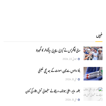
خبریں
دہلی کانگریس نے کیا بی جے پی ہیڈکواٹر کا گھیراؤ
جولائی 22, 2026
ہنتا وائرس سےتین اموات کے بعد مچی کھلبلی
مئی 11, 2026
بطور وزیر اعلیٰ جوزف وجئے نے سنبھالی تمل ناڈو کی کمان
مئی 11, 2026