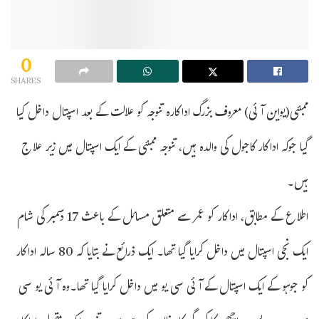
0
SHARES
ممبئی(یواین آئی) معروف بزرگ اداکارہ تنوجہ کو علالت کے بعد اسپتال داخل کیا
گیا جوکہ اداکار کاجول کی والدہ ہیں، تنوجہ ممبئی کے ایک اسپتال میں زیر علاج
ہیں۔
اطلاع کے مطابق، اداکار کو عمر سے متعلق مسائل کے باعث 17 دسمبر کی شام
ایک نجی اسپتال میں داخل کرایا گیا تھا۔ ایک ذرائع نے بتایا کہ 80 سالہ اداکار
کو جوہو کے ایک اسپتال کے آئی سی یو میں داخل کرایا گیا تھا۔وہ آئی یو سی