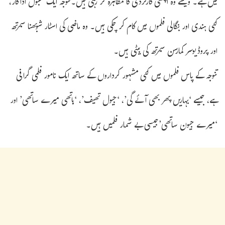
میں ہے۔ ویسے وہ اچھی کارکردگی کا مظاہرہ کر رہی ہیں۔تنوجہ ایک مقبول اداکار،
کئی ہندی اور بنگالی فلموں میں کام کر چکی ہیں۔ وہ ماضی کی اسٹار شوبھنا سمرتھ
اور پروڈیوسر کمارسن سمرتھ کی بیٹی ہیں۔
تنوجہ کے پاس فلموں میں کئی مشہور کرداروں کے ساتھ ایک نامور فلمی گرافی
ہے، جیسے ‘بہاریں پھر بھی آئے گی’، ‘جیول تھیف’، ‘ہاتھی میرے ساتھی’ اور
‘میرے جیون ساتھی’جیسی بے شمار فلمیں ہیں۔