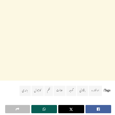
Tags:
اداکارہ
بنگالی
تنوجہ
علالت
فلم
کاجول
ہندی