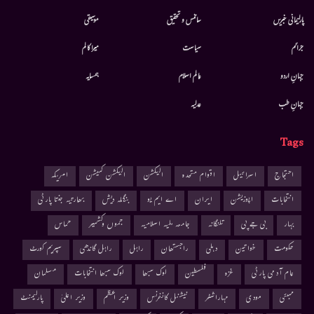
پارلیمانی خبریں
سائنس و تحقیق
موسيقى
جرائم
سیاست
میرا کالم
جہانِ اردو
عالم اسلام
ہمسایہ
جہانِ طب
عدلیہ
Tags
احتجاج
اسرائیل
اقوام متحدہ
الیکشن
الیکشن کمیشن
امریکہ
انتخابات
اپوزیشن
ایران
اے ایم یو
بنگلہ دیش
بھارتیہ جنتا پارٹی
بہار
بی جے پی
تلنگانہ
جامعہ ملیہ اسلامیہ
جموں وکشمیر
حماس
حکومت
خواتین
دہلی
راجستھان
راہل
راہل گاندھی
سپریم کورٹ
عام آدمی پارٹی
غزہ
فلسطین
لوک سبھا
لوک سبھا انتخابات
مسلمان
ممبئی
مودی
مہاراشٹر
نیشنل کانفرنس
وزیر اعظم
وزیر اعلیٰ
پارلیمنٹ