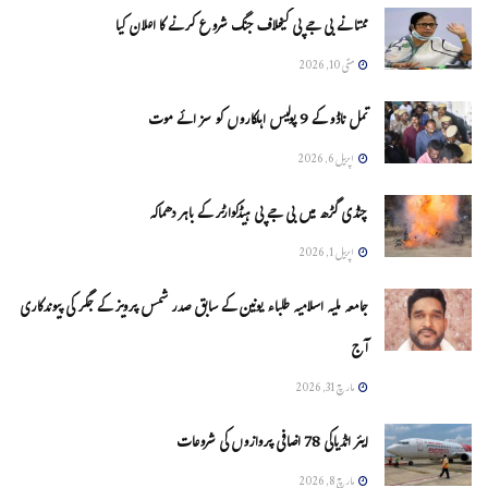
ممتا نے بی جے پی کیخلاف جنگ شروع کرنے کا اعلان کیا
مئی 10, 2026
تمل ناڈو کے 9 پولیس اہلکاروں کو سزائے موت
اپریل 6, 2026
چنڈی گڑھ میں بی جے پی ہیڈکوارٹر کے باہر دھماکہ
اپریل 1, 2026
جامعہ ملیہ اسلامیہ طلباء یونین کے سابق صدر شمس پرویز کے جگر کی پیوندکاری
آج
مارچ 31, 2026
ایئر انڈیاکی 78 اضافی پروازوں کی شروعات
مارچ 8, 2026