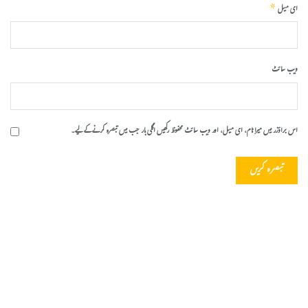
*
ای میل
ویب‌ سائٹ
اس براؤزر میں میرا نام، ای میل، اور ویب سائٹ محفوظ رکھیں اگلی بار جب میں تبصرہ کرنے کےلیے۔