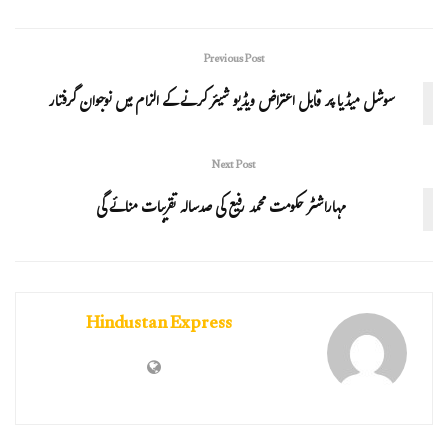
Previous Post
سوشل میڈیا پر قابل اعتراض ویڈیو شیئر کرنے کے الزام میں نوجوان گرفتار
Next Post
مہاراشٹر حکومت محمد رفیع کی صدسالہ تقریبات منائے گی
Hindustan Express