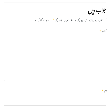
جواب دیں
*
آپ کا ای میل ایڈریس شائع نہیں کیا جائے گا۔
ضروری خانوں کو
سے نشان زد کیا گیا ہے
*
تبصرہ
*
نام