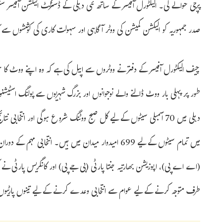
پرچی حوالے کی۔ الیکٹورل آفیسر کے ساتھ نئی دہلی کے ڈسٹرکٹ الیکشن آفیسر س
صدر جمہوریہ کو الیکشن کمیشن کی ووٹر آگاہی اور سہولت کاری کی کوششوں سے آ
چیف الیکٹورل آفیسر کے دفتر نے ووٹروں سے اپیل کی ہے کہ وہ اپنے ووٹ کا 
طور پر پہلی بار ووٹ ڈالنے والے نوجوانوں اور بزرگ شہریوں سے پولنگ اسٹیشنو
میں تمام سیٹوں کے لیے 699 امیدوار میدان میں ہیں۔ انتخا
(اے اے پی)، اپوزیشن بھارتیہ جنتا پارٹی (بی جے پی) اور کانگریس پارٹی ن
طرف متوجہ کرنے کے لیے عوام سے انتخابی وعدے کرنے کے لیے تینوں پارٹیوں ک