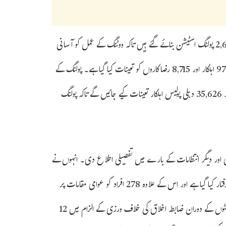
اس بار دہلی میں کل 13,766 پولنگ اسٹیشن بنائے گئے ہیں۔ دہلی میں 2,696 پولنگ اسٹیشن بنائے گئے ہیں تاکہ ووٹنگ کے عمل کو آسانی
سے انجام دیا جاسکے۔ انتخابات کے کامیاب انعقاد کے لیے مجموعی طور پر 97,955 اہلکار اور 8,715 رضاکاروں کو تعینات کیا گیا ہے۔ پولنگ کے
دن سنٹرل ریزرو پولیس فورس کی 220 کمپنیاں، 19,000 ہوم گارڈ جوان اور 35,626 دہلی پولیس اہلکار تعینات کیے جائیں گے تاکہ پولنگ
ٹی اور دیگر انتظامات کے بارے میں تفصیلی اطلاع دی۔ انہوں نے
کہا کہ گزشتہ 24 گھنٹوں میں انڈین سول ڈیفنس کوڈ کے تحت 340 افراد کو گرفتار کیا گیا ہے اور اس کے علاوہ 278 افراد کو عوامی مقامات پر
شراب پینے پر ایکسائز ایکٹ کے تحت گرفتار کیا گیا ہے۔ دہلی میں گزشتہ 24 گھنٹوں کے دوران ضابطہ اخلاق کی خلاف ورزی کے الزام میں 12