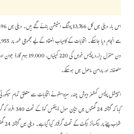
منصفانہ اور پرامن ماحول میں ہوسکے۔
اسپیشل پولیس کمشنر دیوش چندر سریواستو نے انتخابات سے متعلق تمام سیکور