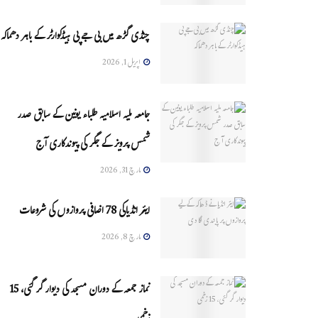
چنڈی گڑھ میں بی جے پی ہیڈکوارٹر کے باہر دھماکہ
اپریل 1, 2026
جامعہ ملیہ اسلامیہ طلباء یونین کے سابق صدر
شمس پرویز کے جگر کی پیوندکاری آج
مارچ 31, 2026
ایئر انڈیاکی 78 اضافی پروازوں کی شروعات
مارچ 8, 2026
نماز جمعہ کے دوران مسجد کی دیوار گر گئی، 15