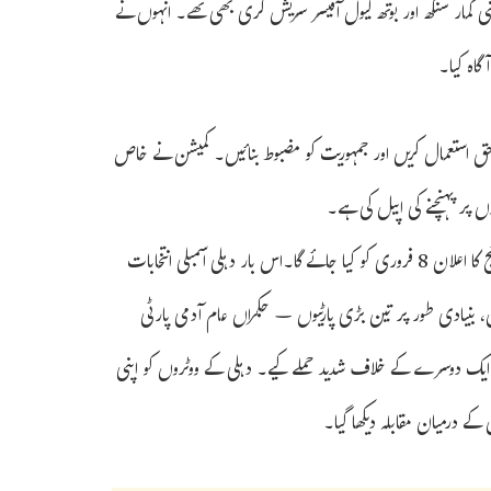
نی کمار سنگھ اور بوتھ لیول آفیسر سریش گری بھی تھے۔ انہوں نے
گاہ کیا۔
حق استعمال کریں اور جمہوریت کو مضبوط بنائیں۔ کمیشن نے خاص
ں پر پہنچنے کی اپیل کی ہے۔
دہلی میں 70 اسمبلی سیٹوں کے لیے کل صبح ووٹنگ شروع ہوگی اور انتخابی نتائج کا اعلان 8 فروری کو کیا جائے گا۔اس بار دہلی اسمبلی انتخابات
بی مہم کے دوران، بنیادی طور پر تین بڑی پارٹیوں – حکمراں عام آدمی پارٹی
ے ایک دوسرے کے خلاف شدید حملے کیے۔ دہلی کے ووٹروں کو اپنی
ے درمیان مقابلہ دیکھا گیا۔