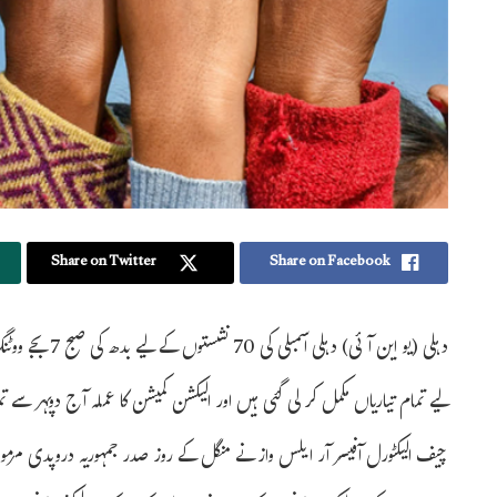
Share on Twitter
Share on Facebook
دہلی (یو این آئ
لیے تمام تیاریاں مکمل کر لی گئی ہیں اور الیکشن کمیشن کا عملہ آج دوپہر سے ت
چیف الیکٹورل آفیسر آر ایلس واز نے منگل کے روز صدر جمہوریہ دروپدی مرمو سے 