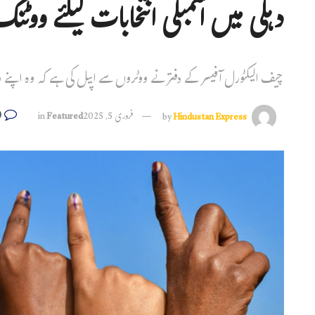
دہلی میں اسمبلی انتخابات کیلئے ووٹنگ
چیف الیکٹورل آفیسر کے دفتر نے ووٹروں سے اپیل کی ہے کہ وہ اپنے 
0
Hindustan Express
by
فروری 5, 2025
Featured
in