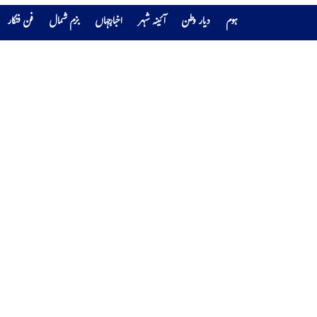
ہوم
دیار وطن
آئینہ شہر
اخبارجہاں
بزم شمال
فن فنکار