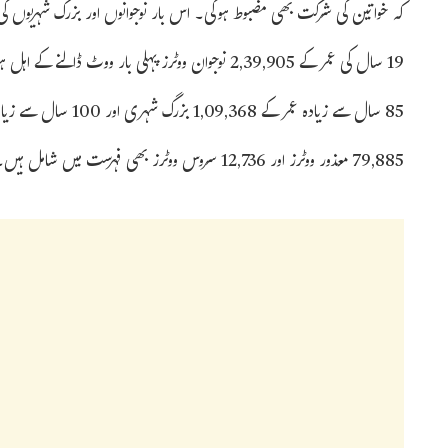
19 سال کی عمر کے 2,39,905 نوجوان ووٹرز پہلی بار 
79,885 معذور ووٹرز اور 12,736 سروس ووٹرز بھی فہرست میں شامل ہیں۔