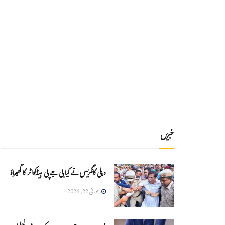
خبریں
دہلی کانگریس نے کیا بی جے پی ہیڈکواٹر کا گھیراؤ
جولائی 22, 2026