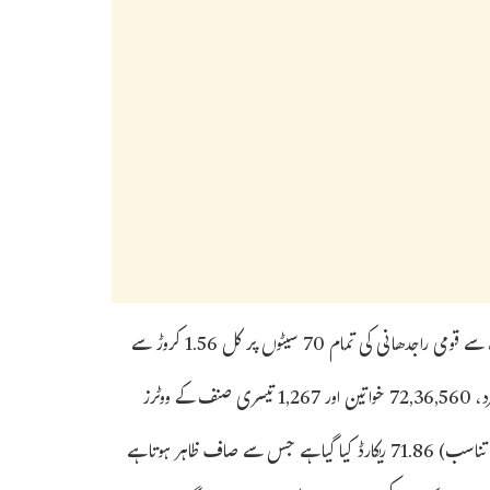
الیکشن کمیشن کی طرف سے جاری کردہ اعداد و شمار کے مطابق کل صبح 7 بجے سے قومی راجدھانی کی تمام 70 سیٹوں پر کل 1.56 کروڑ سے
زیادہ ووٹر اپنے حق رائے دہی کا استعمال کریں گے۔ ان میں 83,76,173 مرد، 72,36,560 خواتین اور 1,267 تیسری صنف کے ووٹرز
شامل ہیں۔ اس بار جنس کا تناسب 864 اور ای پی ریشو (الیکٹر ٹو آبادی کا تناسب) 71.86 ریکارڈ کیا گیا ہے جس سے صاف ظاہر ہوتا ہے