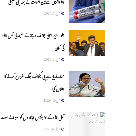
ہنتا وائرس سےتین اموات کے بعد مچی کھلبلی
مئی 11, 2026
بطور وزیر اعلیٰ جوزف وجئے نے سنبھالی تمل ناڈو
کی کمان
مئی 11, 2026
ممتا نے بی جے پی کیخلاف جنگ شروع کرنے کا
اعلان کیا
مئی 10, 2026
تمل ناڈو کے 9 پولیس اہلکاروں کو سزائے موت
اپریل 6, 2026