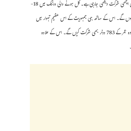
کہ خواتین کی شرکت بھی مضبوط ہوگی۔ اس بار نوجوانوں اور بزرگ شہریوں کی اچھی شرکت دیکھی جارہی ہے۔ کل ہونے والی ووٹنگ میں 18-
ووٹ ڈالنے کے اہل ہوں گے۔ اس کے ساتھ ہی جمہوریت کے اس عظیم تہوار میں
85 سال سے زیادہ عمر کے 1,09,368 بزرگ شہری اور 100 سال سے زیادہ عمر کے 783 ووٹر بھی شرکت کریں گے۔ اس کے علاوہ