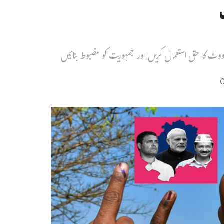
ووٹ کا حق استعمال کریں اور جمہوریت کو مضبوط بنائیں