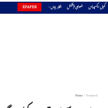
کھیل ایکسپریس
خصوصی پیشکش
افکارِ جہاں
EPAPER
Home
Featured