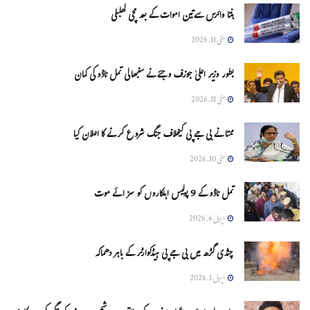
ہنتا وائرس سےتین اموات کے بعد مچی کھلبلی
مئی 11, 2026
بطور وزیر اعلیٰ جوزف وجئے نے سنبھالی تمل ناڈو کی کمان
مئی 11, 2026
ممتا نے بی جے پی کیخلاف جنگ شروع کرنے کا اعلان کیا
مئی 10, 2026
تمل ناڈو کے 9 پولیس اہلکاروں کو سزائے موت
اپریل 6, 2026
چنڈی گڑھ میں بی جے پی ہیڈکوارٹر کے باہر دھماکہ
اپریل 1, 2026