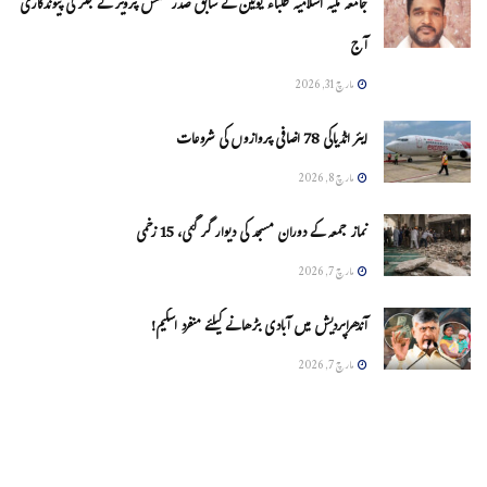
جامعہ ملیہ اسلامیہ طلباء یونین کے سابق صدر شمس پرویز کے جگر کی پیوندکاری
آج
مارچ 31, 2026
ایئر انڈیاکی 78 اضافی پروازوں کی شروعات
مارچ 8, 2026
نماز جمعہ کے دوران مسجد کی دیوار گر گئی، 15 زخمی
مارچ 7, 2026
آندھراپردیش میں آبادی بڑھانے کیلئے منفرد اسکیم!
مارچ 7, 2026