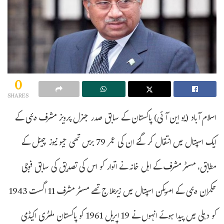
0
SHARES
اسلام آباد (یو این آئی) پاکستان کے سابق صدر جنرل پرویز مشرف دبئی کے
ایک اسپتال میں انتقال کر گئے ان کی عمر 79 برس تھی جیو نیوز چینل کے
مطابق، مسٹر مشرف کے اہل خانہ نے اتوار کو اس کی تصدیق کی سابق فوجی
حکمران دبئی کے امریکن اسپتال میں زیرعلاج تھے مسٹر مشرف 11 اگست 1943
کو دہلی میں پیدا ہوئے انہوں نے 19 اپریل 1961 کو پاکستان ملٹری اکیڈمی