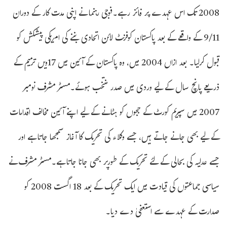
2008 تک اس عہدے پر فائز رہے۔فوجی رہنما نے اپنی مدت کار کے دوران
9/11 کے واقعے کے بعد پاکستان کوفرنٹ لائن اتحادی بننے کی امریکی پیشکش کو
قبول کرلیا۔ بعد ازاں 2004 میں، وہ پاکستان کے آئین میں 17ویں ترمیم کے
ذریعے پانچ سال کے لیے وردی میں صدر منتخب ہوئے۔مسٹر مشرف نومبر
2007 میں سپریم کورٹ کے ججوں کو ہٹانے کے لیے اپنے آئین مخالف اقدامات
کے لیے بھی جانے جاتے ہیں، جسے وکلاء کی تحریک کا آغاز سمجھا جاتا ہے اور
جسے عدلیہ کی بحالی کے لئے تحریک کے طورپر بھی جانا جاتا ہے۔مسٹر مشرف نے
سیاسی جماعتوں کی قیادت میں ایک تحریک کے بعد 18 اگست 2008 کو
صدارت کے عہدے سے استعفیٰ دے دیا۔