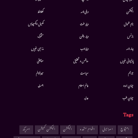
الیکشن
دہلی نامہ
کھلاخط
بزم شمال
دیارِ ملت
کھیل ایکسپریس
بزنس
دیار وطن
متحرك
بہار نامہ
دیارِادب
مذہبی خبریں
پارلیمانی خبریں
سائنس و تحقیق
موسيقى
جرائم
سیاست
میرا کالم
جہانِ اردو
عالم اسلام
ہمسایہ
جہانِ طب
عدلیہ
Tags
احتجاج
اسرائیل
اقوام متحدہ
الیکشن
الیکشن کمیشن
امریکہ