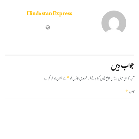
Hindustan Express
جواب دیں
*
آپ کا ای میل ایڈریس شائع نہیں کیا جائے گا۔
ضروری خانوں کو
سے نشان زد کیا گیا ہے
*
تبصرہ