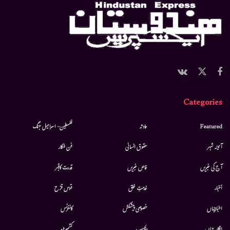
Categories
Featured
حادثہ
فلسطین- اسرائیل جنگ
آئینہ شہر
حقوق انسانی
فن فنکار
آج کی خبریں
خاص خبریں
قدرت کاقہر
أخبار
خدمتِ خلق
قوس قزح
اخبارجہاں
خصوصی پیشکش
کانفرنس
افکارِ جہاں
دلچسپ
کشمیرنامہ