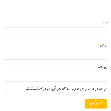
*
نام
*
ای میل
ویب‌ سائٹ
اس براؤزر میں میرا نام، ای میل، اور ویب سائٹ محفوظ رکھیں اگلی بار جب میں تبصرہ کرنے کےلیے۔