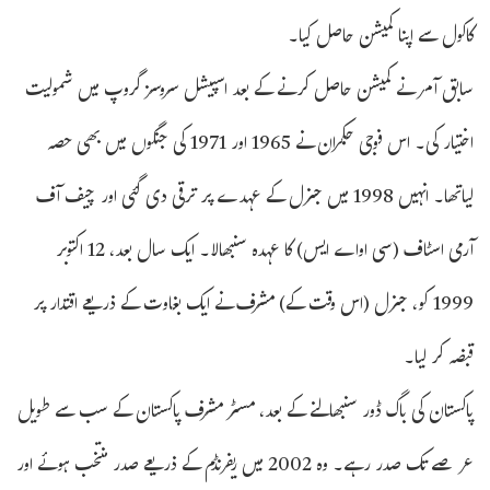
کاکول سے اپنا کمیشن حاصل کیا۔
سابق آمر نے کمیشن حاصل کرنے کے بعد اسپیشل سروسز گروپ میں شمولیت
اختیار کی۔ اس فوجی حکمران نے 1965 اور 1971 کی جنگوں میں بھی حصہ
لیاتھا۔ انہیں 1998 میں جنرل کے عہدے پر ترقی دی گئی اور چیف آف
آرمی اسٹاف (سی اواے ایس) کا عہدہ سنبھالا۔ ایک سال بعد، 12 اکتوبر
1999 کو، جنرل (اس وقت کے) مشرف نے ایک بغاوت کے ذریعے اقتدار پر
قبضہ کر لیا۔
پاکستان کی باگ ڈور سنبھالنے کے بعد، مسٹر مشرف پاکستان کے سب سے طویل
عرصے تک صدر رہے۔ وہ 2002 میں ریفرنڈم کے ذریعے صدر منتخب ہوئے اور