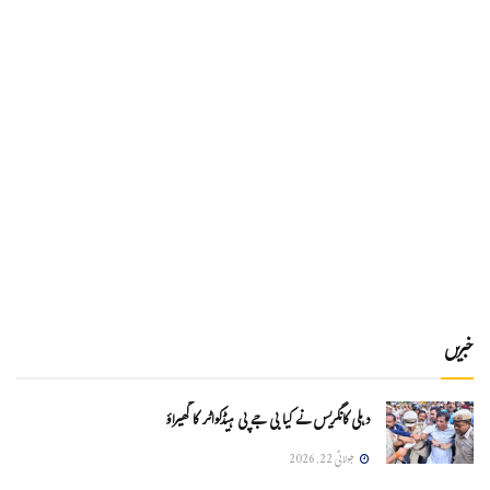
خبریں
دہلی کانگریس نے کیا بی جے پی ہیڈکواٹر کا گھیراؤ
جولائی 22, 2026