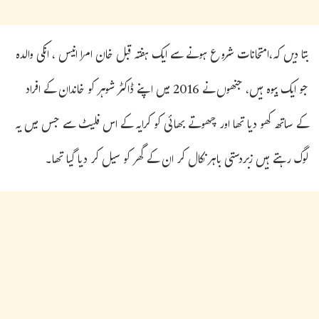
بتا دیں کہ،امتحانات شروع ہونے سے ایک ہفتہ قبل خان امرا انیس ، انکی والدہ
جو ایک بیوہ ہیں، جنھوں نے 2016 میں اپنے ڈاکٹر شوہر کو خاندان کے افراد
کے ساتھ کھو دیا تھا اور چھوتے بھائی کو کرایہ کے اس فلیٹ سے جس میں یہ
لوگ رہتے ہیں زبردستی باہر نکال کر ان کے گھر کو سیل کر دیا گیا تھا۔