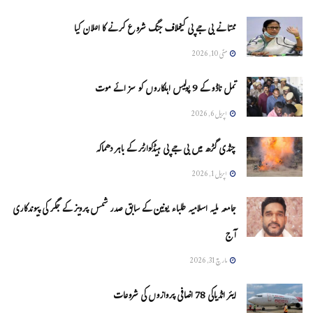
ممتا نے بی جے پی کیخلاف جنگ شروع کرنے کا اعلان کیا
مئی 10, 2026
تمل ناڈو کے 9 پولیس اہلکاروں کو سزائے موت
اپریل 6, 2026
چنڈی گڑھ میں بی جے پی ہیڈکوارٹر کے باہر دھماکہ
اپریل 1, 2026
جامعہ ملیہ اسلامیہ طلباء یونین کے سابق صدر شمس پرویز کے جگر کی پیوندکاری
آج
مارچ 31, 2026
ایئر انڈیاکی 78 اضافی پروازوں کی شروعات