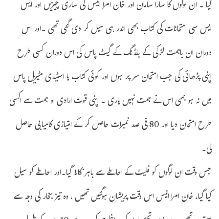
گیا ۔ ان لوگوں کا سارا سامان اور خان امرا انیس کی ساری چیزیں اور ایس
ایس سی امتحانات کی کتاب بھی اندر ہی سیل کر دی گئی تھی ۔اور اس
دوران ان باہمت لڑکی کے بلڈنگ کے گیٹ پاس کی اس دوران کسی طرح
اپنی پڑھائی کی جب امتحان سر پر ہوں اور کوئی کتاب ہا اسٹیدی مٹیریل پاس
میں نہ ہو بھی اس نے ہمت نہیں ہاری ۔ اپنی قوت ارادی او ہمت سے اکسی
طرح امتحان دیا اور 80 فی صد نمبرات حاصل کر کے امتیازی کامیابی حاصل
لی۔
جس وقت ان لوگوں کو فلیٹ کے احاطے سے باہر نکالا گیا۔اور احاطے کو سیل
کیا گیا، خان امرا انیس اس وقت پریشان ہوگئیں تھیں ، وہ تیز بخار کی وجہ سے