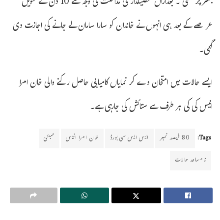
بستر پر تھی ۔ بعدازاں تحصیلدار کی مداخلت کی وجہ سے 10 دن کے طویل
عرصے کے بعد ہی انہوں نے خاندان کو سارا سامان لے جانے کی اجازت دی
گئی۔
ایسے حالات میں امتخان دے کر نمایاں کامیابی حاصل رکنے والی خان امرا
انیس کی کی ہر طرف سے ستائش کی جارہی ہے۔
Tags:
80 فیصد نمبر
ایس ایس سی بورڈ
خان امرا انیس
ممبئی
نامساعد حالات