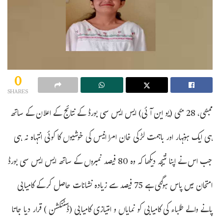
0
SHARES
ممبئی، 28 مئی (یو این آئی) ایس ایس سی بورڈ کے نتائج کے اعلان کے ساتھ
ہی ایک ہونہار اور باہمت لڑکی خان امرا انیس کی خوشیوں کا کوئی انتہاہ نہ ہی
جب اس نے اپنا نتیجہ دیکھا کہ وہ 80 فیصد نمبروں کے ساتھ ایس ایس سی بورڈ
امتحان میں پاس ہوگئی ہے 75 فیصد سے زیادہ نشانات حاصل کرکے کامیابی
پانے والے طلباء کی کامیابی کو نمایاں و امتیازی کامیابی (ڈسٹنکشن ) قرار دیا جاتا