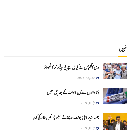
خبریں
دہلی کانگریس نے کیا بی جے پی ہیڈکواٹر کا گھیراؤ
جولائی 22, 2026
ہنتا وائرس سےتین اموات کے بعد مچی کھلبلی
مئی 11, 2026
بطور وزیر اعلیٰ جوزف وجئے نے سنبھالی تمل ناڈو کی کمان
مئی 11, 2026