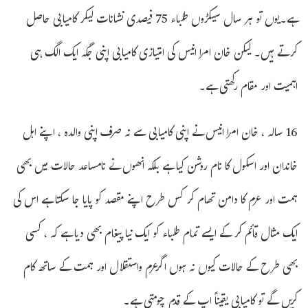
ہے۔یوں تو ہر سال سیکڑوں طلباء 75 فیصدی نشانات لیکر کامیابی حاصل
کرتے ہیں۔ لیکن خان امرا انیس کی امتیازی کامیابی اپنی جگہ ایک الگ ہی
اہمیت اور مقام رکھتی ہے۔
16 سالہ ، خان امرا انیس نے اپنی کامیابی سے نہ صرف اپنی والدہ ، اپنے اہل
خاندان اور اسکول کا نام روشن کیا ہے بلکہ انھوں نے نامساعد حالات میں بھی
ہمت اور عزم کا دامن تھام کر کس طرح اپنے مقصد کو پایا جا سکتا ہے اس کی
ایک مثال قائم کر کے ایسے تمام طلباء کو ایک نیا پیغام بھی دیا ہے کہ ، کسی
بھی طرح کے حالات کیوں نہ ہوں اگرعزم واستقلال اور ہمت کے ساتھ کام
کریں گے تو کامیابی یقیناً اپ کے قدم چومتی ہے۔