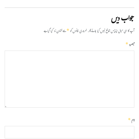
جواب دیں
*
آپ کا ای میل ایڈریس شائع نہیں کیا جائے گا۔
ضروری خانوں کو
سے نشان زد کیا گیا ہے
*
تبصرہ
*
نام