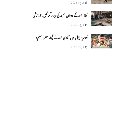
مارچ 8, 2026
نماز جمعہ کے دوران مسجد کی دیوار گر گئی، 15 زخمی
مارچ 7, 2026
آندھراپردیش میں آبادی بڑھانے کیلئے منفرد اسکیم!
مارچ 7, 2026