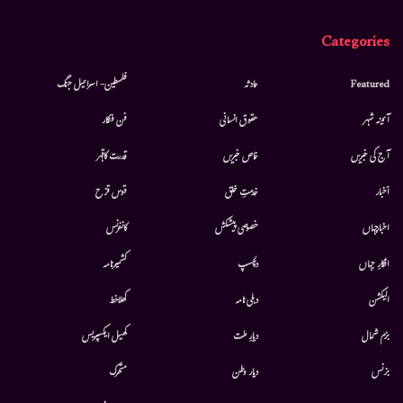
Categories
Featured
حادثہ
فلسطین- اسرائیل جنگ
آئینہ شہر
حقوق انسانی
فن فنکار
آج کی خبریں
خاص خبریں
قدرت کاقہر
أخبار
خدمتِ خلق
قوس قزح
اخبارجہاں
خصوصی پیشکش
کانفرنس
افکارِ جہاں
دلچسپ
کشمیرنامہ
الیکشن
دہلی نامہ
کھلاخط
بزم شمال
دیارِ ملت
کھیل ایکسپریس
بزنس
دیار وطن
متحرك