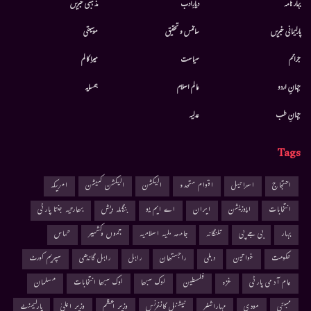
بہار نامہ
دیارِادب
مذہبی خبریں
پارلیمانی خبریں
سائنس و تحقیق
موسيقى
جرائم
سیاست
میرا کالم
جہانِ اردو
عالم اسلام
ہمسایہ
جہانِ طب
عدلیہ
Tags
احتجاج
اسرائیل
اقوام متحدہ
الیکشن
الیکشن کمیشن
امریکہ
انتخابات
اپوزیشن
ایران
اے ایم یو
بنگلہ دیش
بھارتیہ جنتا پارٹی
بہار
بی جے پی
تلنگانہ
جامعہ ملیہ اسلامیہ
جموں وکشمیر
حماس
حکومت
خواتین
دہلی
راجستھان
راہل
راہل گاندھی
سپریم کورٹ
عام آدمی پارٹی
غزہ
فلسطین
لوک سبھا
لوک سبھا انتخابات
مسلمان
ممبئی
مودی
مہاراشٹر
نیشنل کانفرنس
وزیر اعظم
وزیر اعلیٰ
پارلیمنٹ