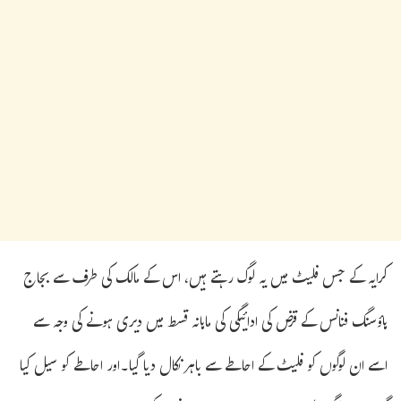
کرایہ کے جس فلیٹ میں یہ لوگ رہتے ہیں، اس کے مالک کی طرف سے بجاج
ہاؤسنگ فنانس کے قرض کی ادائیگی کی ماہانہ قسط میں دیری ہونے کی وجہ سے
اسے ان لوگوں کو فلیٹ کے احاطے سے باہر نکال دیا گیا۔اور احاطے کو سیل کیا