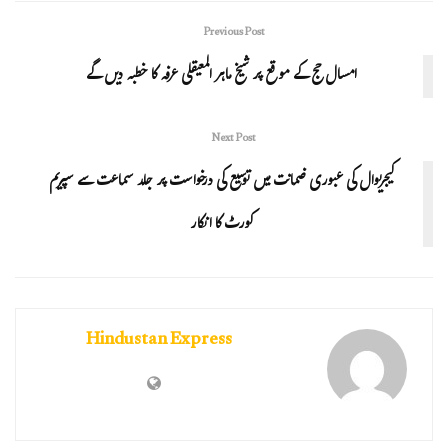
Previous Post
امسال حج کے موقع پر شیخ ماہر المعیقلی عرفہ کا خطبہ دیں گے
Next Post
کیجریوال کی عبوری ضمانت میں توسیع کی درخواست پر جلد سماعت سے سپریم
کورٹ کا انکار
Hindustan Express