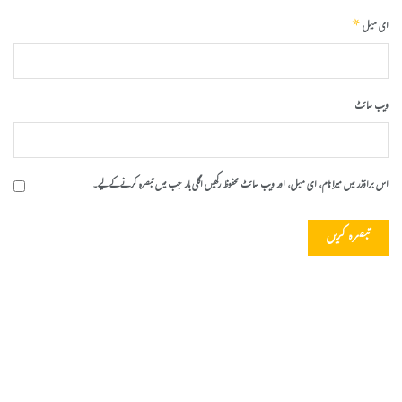
*
ای میل
ویب‌ سائٹ
اس براؤزر میں میرا نام، ای میل، اور ویب سائٹ محفوظ رکھیں اگلی بار جب میں تبصرہ کرنے کےلیے۔