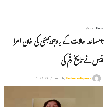
Home
دیار وطن
نامساعد حالات کے باوجودممبئی کی خان امرا
انیس نے تایخ رقم کی
Hindustan Express
by
مئی 28, 2024