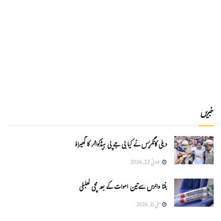
خبریں
دہلی کانگریس نے کیا بی جے پی ہیڈکواٹر کا گھیراؤ
جولائی 22, 2026
ہنتا وائرس سےتین اموات کے بعد مچی کھلبلی
مئی 11, 2026