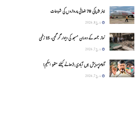
ایئر انڈیاکی 78 اضافی پروازوں کی شروعات
مارچ 8, 2026
نماز جمعہ کے دوران مسجد کی دیوار گر گئی، 15 زخمی
مارچ 7, 2026
آندھراپردیش میں آبادی بڑھانے کیلئے منفرد اسکیم!
مارچ 7, 2026