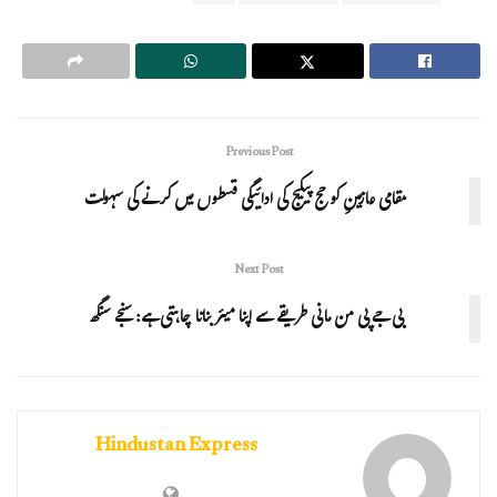
Previous Post
مقامی عازمینِ کو حج پیکیج کی ادائیگی قسطوں میں کرنے کی سہولت
Next Post
بی جے پی من مانی طریقے سے اپنا میئر بنانا چاہتی ہے: سنجے سنگھ
Hindustan Express