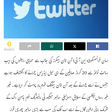
0
SHARES
سان فرانسسکو(یو این آئی) آن لائن ہیکرز کی جانب سے سماجی رابطوں کی ویب
سائٹ ٹوئٹر سے 20 کروڑ صارفین کے ای میل ایڈریس چرانے کا انکشاف ہوا ہے
جنہوں نے اسے چرانے کے بعد آن لائن ہیکنگ فورم پر پوسٹ کر دیا ہے۔غیر
خبر رساں ایجنسی کے مطابق اسرائیلی سائبر سیکیورٹی مانیٹرنگ فرم ہڈسن راک کے
شریک بانی ایلن گال نے اسے اب تک کی سب سے بڑی سائبر چوری قرار