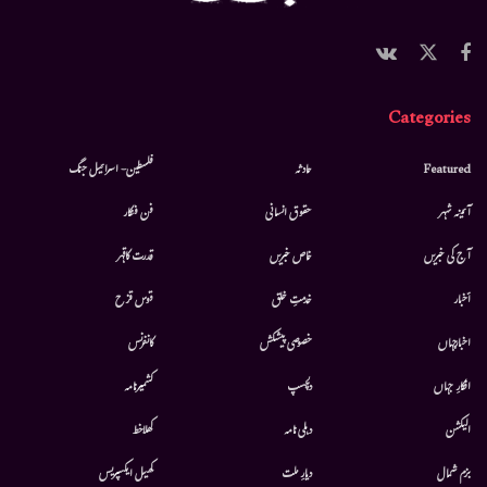
Categories
Featured
حادثہ
فلسطین- اسرائیل جنگ
آئینہ شہر
حقوق انسانی
فن فنکار
آج کی خبریں
خاص خبریں
قدرت کاقہر
أخبار
خدمتِ خلق
قوس قزح
اخبارجہاں
خصوصی پیشکش
کانفرنس
افکارِ جہاں
دلچسپ
کشمیرنامہ
الیکشن
دہلی نامہ
کھلاخط
بزم شمال
دیارِ ملت
کھیل ایکسپریس