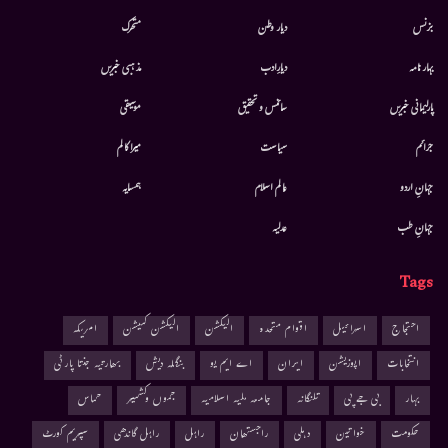
بزنس
دیار وطن
متحرك
بہار نامہ
دیارِادب
مذہبی خبریں
پارلیمانی خبریں
سائنس و تحقیق
موسيقى
جرائم
سیاست
میرا کالم
جہانِ اردو
عالم اسلام
ہمسایہ
جہانِ طب
عدلیہ
Tags
احتجاج
اسرائیل
اقوام متحدہ
الیکشن
الیکشن کمیشن
امریکہ
انتخابات
اپوزیشن
ایران
اے ایم یو
بنگلہ دیش
بھارتیہ جنتا پارٹی
بہار
بی جے پی
تلنگانہ
جامعہ ملیہ اسلامیہ
جموں وکشمیر
حماس
حکومت
خواتین
دہلی
راجستھان
راہل
راہل گاندھی
سپریم کورٹ