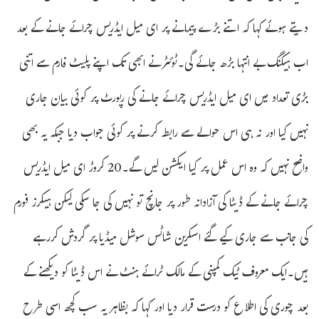
دیتے ہوئے کہا کہ اتنے بڑے پیمانے پر ای میل ایڈریس چرائے جانے کے بعد
اب ہیکنگ بے انتہا بڑھ جائے گی۔ٹوئٹر نے ابھی تک اپنے پلیٹ فارم سے اتنی
بڑی تعداد میں ای میل ایڈریس چرائے جانے کی رپورٹ پر کوئی بیان جاری
نہیں کیا اور نہ ہی اس حوالے سے رابطہ کرنے پر کوئی جواب دیا جبکہ یہ بھی
واضح نہیں کہ وہ اس عمل پر کیا ایکشن لیں گے۔20 کروڑ ای میل ایڈریس
چرائے جانے کے ڈیٹا کی آزادانہ طور پر جانچ تو نہیں کی جا سکی لیکن ہیکرز فورم
کی جانب سے جاری کیے گئے اسکرین شاٹس سوشل میڈیا پر گردش کررہے
ہیں۔ایک معروف ٹیک کمپنی کے مالک ٹرائے ہنٹ نے اس ڈیٹا کو دیکھنے کے
بعد چوری کی اطلاع کو درست قرار دیا اور کہا کہ بظاہر یہ سب کچھ اسی طرح