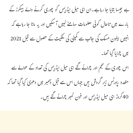
ہے جیسا بتایا جا رہا ہے۔ان ای میل ایڈریس کو چوری کرنے والے ہیکرز کے
بارے میں تاحال کوئی معلومات سامنے نہیں آ سکیں اور یہ مانا جا رہا ہے کہ
انہیں ایلون مسک کی جانب سے کمپنی کی ملکیت کے حصول سے قبل 2021
میں چرایا گیا تھا۔
اس چوری کے حجم اور چرائے گئے ای میل ایڈریس کی تعداد کے حوالے سے
متعدد رپورٹس زیر گردش ہیں جہاں اس سے قبل دسمبر میں دعویٰ کیا گیا تھا کہ
40کروڑ ای میل ایڈریس اور فون نمبر چرائے گئے ہیں۔