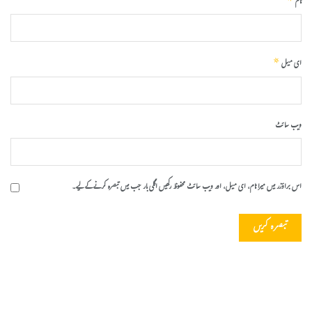
*
نام
*
ای میل
ویب‌ سائٹ
اس براؤزر میں میرا نام، ای میل، اور ویب سائٹ محفوظ رکھیں اگلی بار جب میں تبصرہ کرنے کےلیے۔