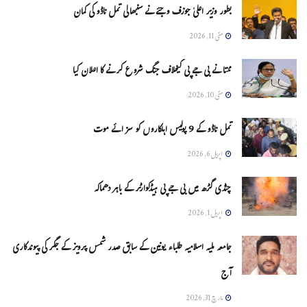
بطور وزیر اعلیٰ جوزف وجئے نے سنبھالی تمل ناڈو کی کمان
مئی 11, 2026
ممتا نے بی جے پی کیخلاف جنگ شروع کرنے کا اعلان کیا
مئی 10, 2026
تمل ناڈو کے 9 پولیس اہلکاروں کو سزائے موت
اپریل 6, 2026
چنڈی گڑھ میں بی جے پی ہیڈکوارٹر کے باہر دھماکہ
اپریل 1, 2026
جامعہ ملیہ اسلامیہ طلباء یونین کے سابق صدر شمس پرویز کے جگر کی پیوندکاری
آج
مارچ 31, 2026