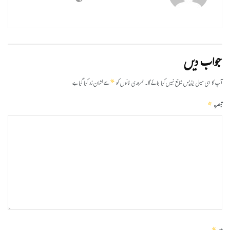
جواب دیں
*
آپ کا ای میل ایڈریس شائع نہیں کیا جائے گا۔
ضروری خانوں کو
سے نشان زد کیا گیا ہے
*
تبصرہ