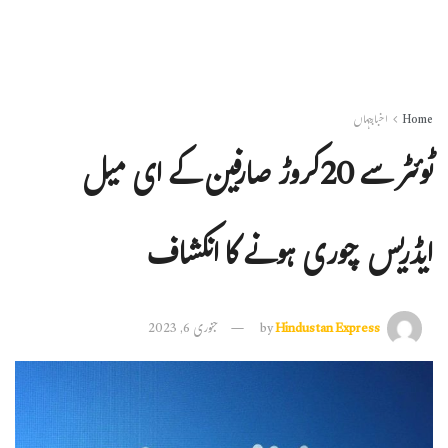
Home
اخبارجہاں
ٹوئٹر سے 20کروڑ صارفین کے ای میل
ایڈریس چوری ہونے کا انکشاف
Hindustan Express
by
جنوری 6, 2023