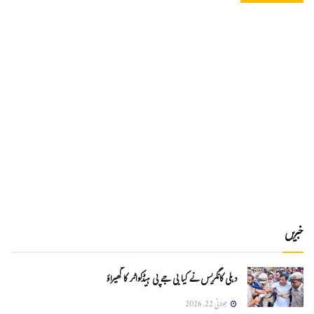
خبریں
دہلی کانگریس نے کیا بی جے پی ہیڈکواٹر کا گھیراؤ
جولائی 22, 2026