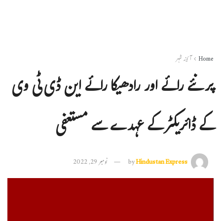
Home
آئینہ شہر
پرنئے رائے اور رادھیکا رائے این ڈی ٹی وی
کے ڈائریکٹر کے عہدے سے مستعفی
Hindustan Express
by
نومبر 29, 2022