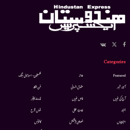
Categories
Featured
حادثہ
فلسطین- اسرائیل جنگ
آئینہ شہر
حقوق انسانی
فن فنکار
آج کی خبریں
خاص خبریں
قدرت کاقہر
أخبار
خدمتِ خلق
قوس قزح
اخبارجہاں
خصوصی پیشکش
کانفرنس