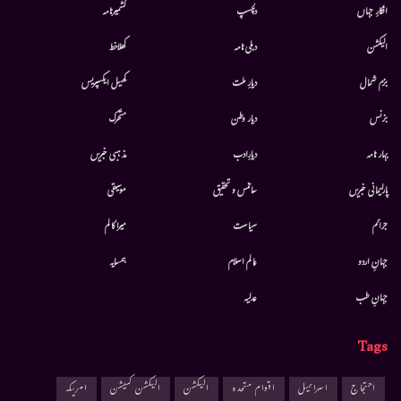
افکارِ جہاں
دلچسپ
کشمیرنامہ
الیکشن
دہلی نامہ
کھلاخط
بزم شمال
دیارِ ملت
کھیل ایکسپریس
بزنس
دیار وطن
متحرك
بہار نامہ
دیارِادب
مذہبی خبریں
پارلیمانی خبریں
سائنس و تحقیق
موسيقى
جرائم
سیاست
میرا کالم
جہانِ اردو
عالم اسلام
ہمسایہ
جہانِ طب
عدلیہ
Tags
احتجاج
اسرائیل
اقوام متحدہ
الیکشن
الیکشن کمیشن
امریکہ