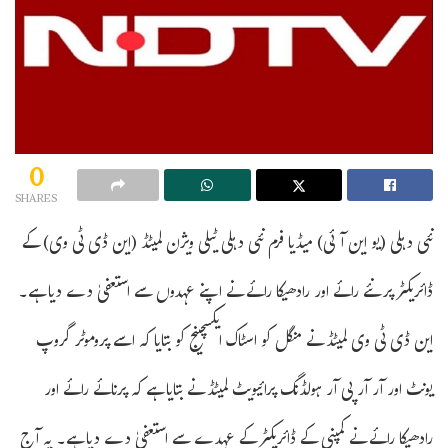
0
SHARES
نئی دہلی (یو این آئی) میڈیا فرم نئی دہلی ٹیلی ویژن لمیٹڈ (این ڈی ٹی وی) کے
ڈائریکٹر پرنئے رائے اور رادھیکا رائے نے اپنے عہدوں سے استعفیٰ دے دیا ہے۔
این ڈی ٹی وی لمیٹڈ نے منگل کو اسٹاک ایکسچینج کو بتایا کہ اسے پروموٹر گروپ
یونٹ اور آر آر پی آر ہولڈنگ پرائیویٹ لمیٹڈ نے بتایا ہے کہ پرنائے رائے اور
رادھیکا رائے نے کمپنی کے ڈائریکٹر کے عہدے سے استعفیٰ دے دیا ہے۔ یہ آج