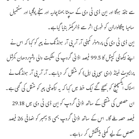
سے نافذ ہوگا اور این ڈی ٹی وی کے سدیپتا بھٹاچاریہ اور سنجے پوگلیا اور سنتھیل
سامیا چنگالوارائن کو فوری اثر سے ڈائریکٹر بنایا گیا ہے۔
این ڈی ٹی وی کی پروموٹر کمپنی آر آر پی آر ہولڈنگ نے پیر کو کہا کہ اس نے
اپنے ایکویٹی کیپٹل کا 99.5 فیصد اڈانی گروپ کی ملکیت والی وشوپردھان کمرشل
پرائیویٹ لمیٹڈ (وی سی پی ایل) کو منتقل کر دیا ہے۔ آر آر پی آر ہولڈنگ نے
اسٹاک ایکسچینج کو بھیجے گئے ایک خط میں کہا کہ یہ ایکویٹی پیر کو منتقل کی گئی ہے۔
ان حصص کی منتقلی کے ساتھ اڈانی گروپ کو این ڈی ٹی وی میں 29.18
فیصد حصہ ملے گا۔ اس کے ساتھ اڈانی گروپ بھی 5 دسمبر کو اضافی 26 فیصد
حصص کے لیے کھلی پیشکش کر رہا ہے۔