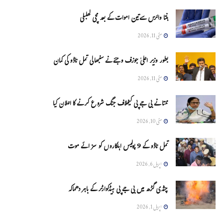
ہنتا وائرس سےتین اموات کے بعد مچی کھلبلی
مئی 11, 2026
بطور وزیر اعلیٰ جوزف وجئے نے سنبھالی تمل ناڈو کی کمان
مئی 11, 2026
ممتا نے بی جے پی کیخلاف جنگ شروع کرنے کا اعلان کیا
مئی 10, 2026
تمل ناڈو کے 9 پولیس اہلکاروں کو سزائے موت
اپریل 6, 2026
چنڈی گڑھ میں بی جے پی ہیڈکوارٹر کے باہر دھماکہ
اپریل 1, 2026