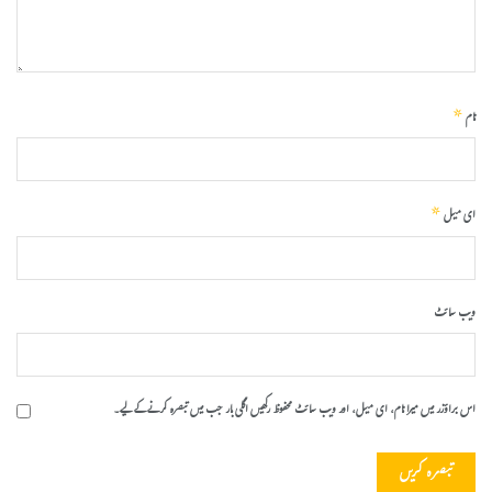
*
نام
*
ای میل
ویب‌ سائٹ
اس براؤزر میں میرا نام، ای میل، اور ویب سائٹ محفوظ رکھیں اگلی بار جب میں تبصرہ کرنے کےلیے۔