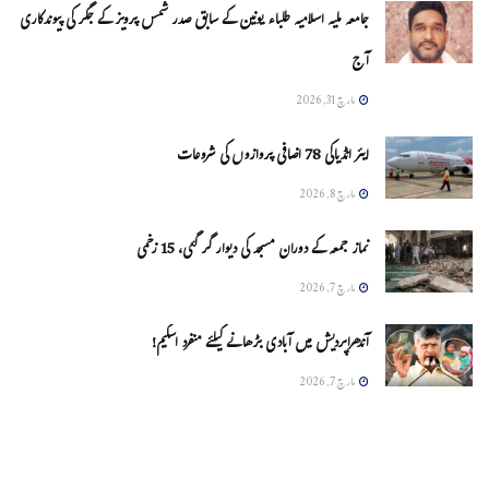
جامعہ ملیہ اسلامیہ طلباء یونین کے سابق صدر شمس پرویز کے جگر کی پیوندکاری
آج
مارچ 31, 2026
ایئر انڈیاکی 78 اضافی پروازوں کی شروعات
مارچ 8, 2026
نماز جمعہ کے دوران مسجد کی دیوار گر گئی، 15 زخمی
مارچ 7, 2026
آندھراپردیش میں آبادی بڑھانے کیلئے منفرد اسکیم!
مارچ 7, 2026