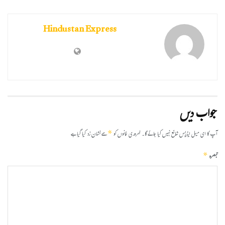
Hindustan Express
جواب دیں
*
آپ کا ای میل ایڈریس شائع نہیں کیا جائے گا۔
ضروری خانوں کو
سے نشان زد کیا گیا ہے
*
تبصرہ