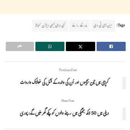
Tags:
این ڈی ٹی وی
پرنئے رائے
نئی دہلی ٹیلی ویژن لمیٹڈ
Previous Post
کراچی میں تین بچیوں اور اُن کی والدہ کے قتل کی خوفناک واردات
Next Post
دہلی میں 50 لاکھ جھگی میں رہنے والوں کو پکے گھر ملیں گے: پوری