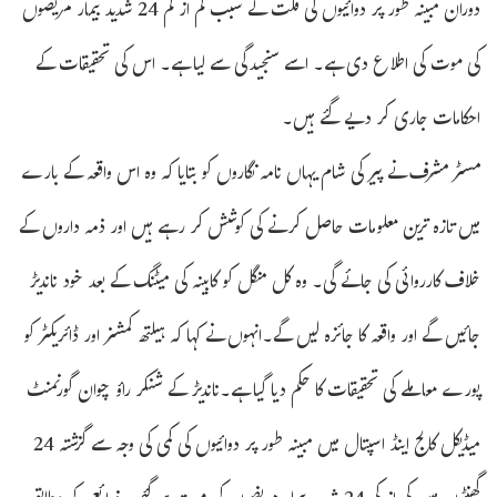
دوران مبینہ طور پر دوائیوں کی قلت کے سبب کم از کم 24 شدید بیمار مریضوں
کی موت کی اطلاع دی ہے۔ اسے سنجیدگی سے لیا ہے۔ اس کی تحقیقات کے
احکامات جاری کر دیے گئے ہیں۔
مسٹر مشرف نے پیر کی شام یہاں نامہ نگاروں کو بتایا کہ وہ اس واقعہ کے بارے
میں تازہ ترین معلومات حاصل کرنے کی کوشش کر رہے ہیں اور ذمہ داروں کے
خلاف کارروائی کی جائے گی۔ وہ کل منگل کو کابینہ کی میٹنگ کے بعد خود ناندیڑ
جائیں گے اور واقعہ کا جائزہ لیں گے۔انہوں نے کہا کہ ہیلتھ کمشنر اور ڈائریکٹر کو
پورے معاملے کی تحقیقات کا حکم دیا گیا ہے۔ناندیڑ کے شنکر راؤ چوان گورنمنٹ
میڈیکل کالج اینڈ اسپتال میں مبینہ طور پر دوائیوں کی کمی کی وجہ سے گزشتہ 24