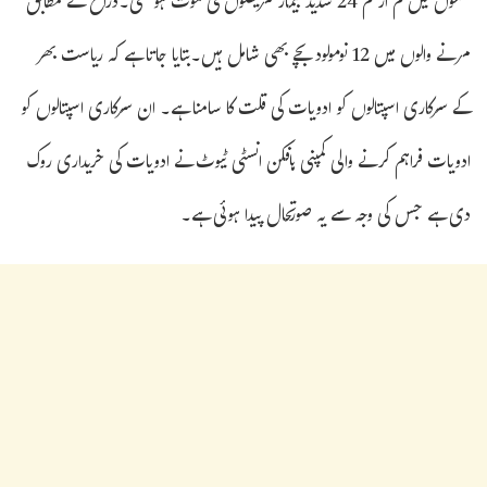
گھنٹوں میں کم از کم 24 شدید بیمار مریضوں کی موت ہو گئی۔ذرائع کے مطابق
مرنے والوں میں 12 نومولود بچے بھی شامل ہیں۔بتایا جاتا ہے کہ ریاست بھر
کے سرکاری اسپتالوں کو ادویات کی قلت کا سامنا ہے۔ ان سرکاری اسپتالوں کو
ادویات فراہم کرنے والی کمپنی ہافکن انسٹی ٹیوٹ نے ادویات کی خریداری روک
دی ہے جس کی وجہ سے یہ صورتحال پیدا ہوئی ہے۔