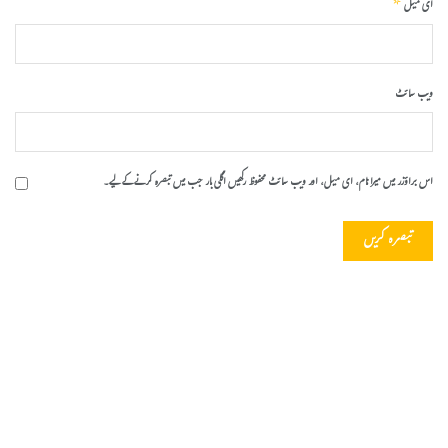
*
ای میل
ویب‌ سائٹ
اس براؤزر میں میرا نام، ای میل، اور ویب سائٹ محفوظ رکھیں اگلی بار جب میں تبصرہ کرنے کےلیے۔