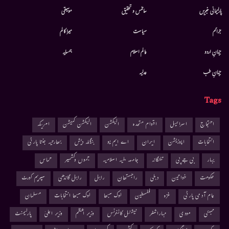
پارلیمانی خبریں
سائنس و تحقیق
موسيقى
جرائم
سیاست
میرا کالم
جہانِ اردو
عالم اسلام
ہمسایہ
جہانِ طب
عدلیہ
Tags
احتجاج
اسرائیل
اقوام متحدہ
الیکشن
الیکشن کمیشن
امریکہ
انتخابات
اپوزیشن
ایران
اے ایم یو
بنگلہ دیش
بھارتیہ جنتا پارٹی
بہار
بی جے پی
تلنگانہ
جامعہ ملیہ اسلامیہ
جموں وکشمیر
حماس
حکومت
خواتین
دہلی
راجستھان
راہل
راہل گاندھی
سپریم کورٹ
عام آدمی پارٹی
غزہ
فلسطین
لوک سبھا
لوک سبھا انتخابات
مسلمان
ممبئی
مودی
مہاراشٹر
نیشنل کانفرنس
وزیر اعظم
وزیر اعلیٰ
پارلیمنٹ