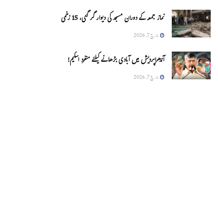
نماز جمعہ کے دوران مسجد کی دیوار گر گئی، 15 زخمی
مارچ 7, 2026
آندھراپردیش میں آبادی بڑھانے کیلئے منفرد اسکیم!
مارچ 7, 2026