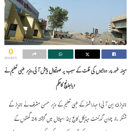
0
SHARES
مبینہ طور پر دوائیوں کی قلت کے سبب یہ صورتحال پیش آئی،وزیر طبی تعلیم نے
دیاجانچ کاحکم
ناندیڑ(یو این آئی) مہاراشٹر کے طبی تعلیم کے وزیر حسن مشرف نے ناندیڑ کے
شنکر راؤ چوان گورنمنٹ میڈیکل کالج اینڈ اسپتال میں گزشتہ 24 گھنٹوں کے