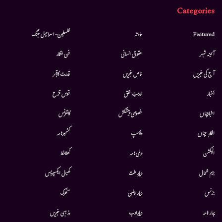
Categories
Featured
حادثہ
فلسطین- اسرائیل جنگ
آئینہ شہر
حقوق انسانی
فن فنکار
آج کی خبریں
خاص خبریں
قدرت کاقہر
أخبار
خدمتِ خلق
قوس قزح
اخبارجہاں
خصوصی پیشکش
کانفرنس
افکارِ جہاں
دلچسپ
کشمیرنامہ
الیکشن
دہلی نامہ
کھلاخط
بزم شمال
دیارِ ملت
کھیل ایکسپریس
بزنس
دیار وطن
متحرك
بہار نامہ
دیارِادب
مذہبی خبریں