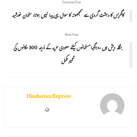
Previous Post
کانگریس کا دہشت گردی سے سمجھوتہ کا سوال ہی پیدا نہیں ہوتا: سلمان خورشید
Next Post
بنگلہ دیش میں روہنگیا مسلمانوں کیلئے سعودی عربیہ کے ذریعہ 300 مکانوں کی
تعمیر مکمل
Hindustan Express