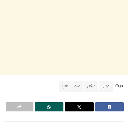
Tags:
اسپتال
مریض
موت
ناندیڑ