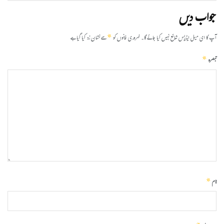
جواب دیں
*
آپ کا ای میل ایڈریس شائع نہیں کیا جائے گا۔
ضروری خانوں کو
سے نشان زد کیا گیا ہے
*
تبصرہ
*
نام