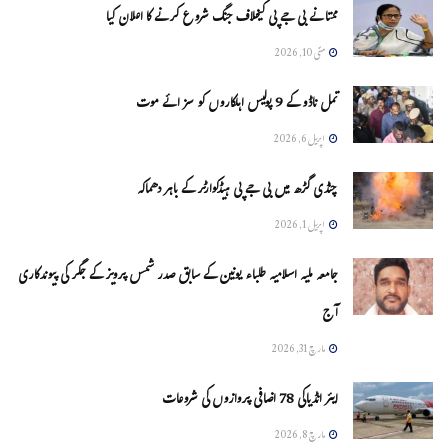
ممتا نے بی جے پی کیخلاف جنگ شروع کرنے کا اعلان کیا
مئی 10, 2026
تمل ناڈو کے 9 پولیس اہلکاروں کو سزائے موت
اپریل 6, 2026
چنڈی گڑھ میں بی جے پی ہیڈکوارٹر کے باہر دھماکہ
اپریل 1, 2026
جامعہ ملیہ اسلامیہ طلباء یونین کے سابق صدر شمس پرویز کے جگر کی پیوندکاری
آج
مارچ 31, 2026
ایئر انڈیاکی 78 اضافی پروازوں کی شروعات
مارچ 8, 2026