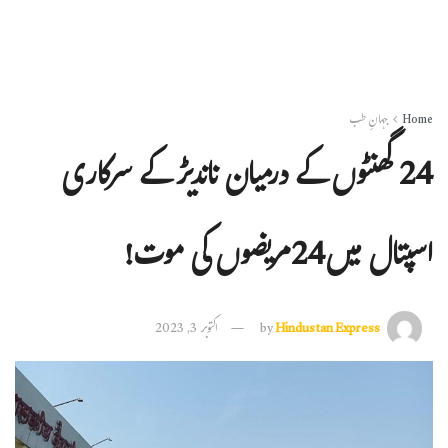
Home
جہانِ طب
24 گھنٹوں کے درمیان ناندیڑ کے سرکاری
اسپتال میں24مریضوں کی موت!
Hindustan Express
by
اکتوبر 3, 2023