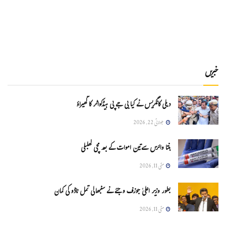
خبریں
دہلی کانگریس نے کیا بی جے پی ہیڈکواٹر کا گھیراؤ
جولائی 22, 2026
ہنتا وائرس سےتین اموات کے بعد مچی کھلبلی
مئی 11, 2026
بطور وزیر اعلیٰ جوزف وجئے نے سنبھالی تمل ناڈو کی کمان
مئی 11, 2026