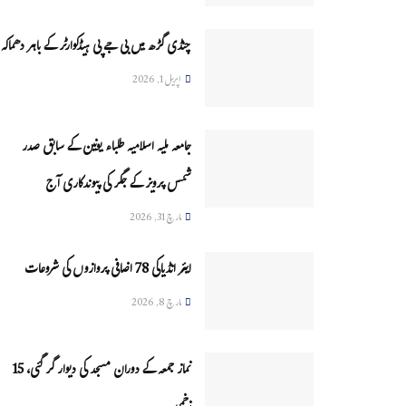
چنڈی گڑھ میں بی جے پی ہیڈکوارٹر کے باہر دھماکہ
اپریل 1, 2026
جامعہ ملیہ اسلامیہ طلباء یونین کے سابق صدر
شمس پرویز کے جگر کی پیوندکاری آج
مارچ 31, 2026
ایئر انڈیاکی 78 اضافی پروازوں کی شروعات
مارچ 8, 2026
نماز جمعہ کے دوران مسجد کی دیوار گر گئی، 15