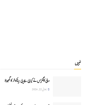
خبریں
دہلی کانگریس نے کیا بی جے پی ہیڈکواٹر کا گھیراؤ
جولائی 22, 2026