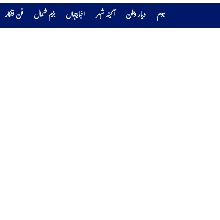
ہوم
دیار وطن
آئینہ شہر
اخبارجہاں
بزم شمال
فن فنکار