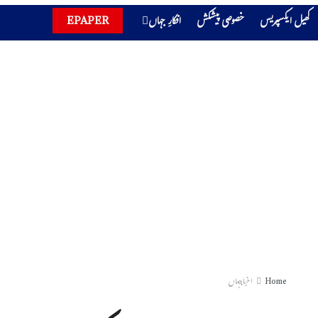
کھیل ایکسپریس
خصوصی پیشکش
افکارِ جہاں
EPAPER
Home
اخبارجہاں