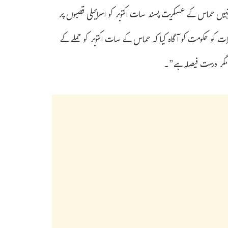
ہیں حماس کے عسکریت پسند سات اکتوبر کو اسرائیلی قصبوں پر
معرات کو حکومت کو آگاہ کیا کہ حماس کے سات اکتوبر کو حملے کے
ل مگر درست فیصلہ ہے”۔