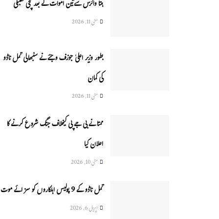
ہنتا وائرس سےتین اموات کے بعد مچی کھلبلی
مئی 11, 2026
بطور وزیر اعلیٰ جوزف وجئے نے سنبھالی تمل ناڈو
کی کمان
مئی 11, 2026
ممتا نے بی جے پی کیخلاف جنگ شروع کرنے کا
اعلان کیا
مئی 10, 2026
تمل ناڈو کے 9 پولیس اہلکاروں کو سزائے موت
اپریل 6, 2026