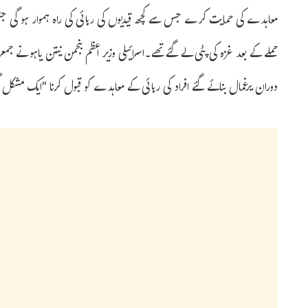
معاہدے کی حمایت کرے جس سے کچھ قیدیوں کی رہائی کی راہ ہموار ہو گی جن
حملے کے بعد غزہ کی پٹی لے گئے تھے۔اسرائیلی وزیر اعظم بنجمن نیتن یاہو نے ج
دوران یرغمال بنائے گئے افراد کی رہائی کے معاہدے کو قبول کرنا "ایک مشک