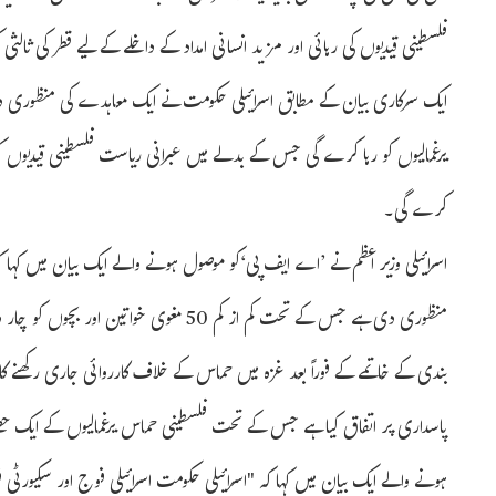
فلسطینی قیدیوں کی رہائی اور مزید انسانی امداد کے داخلے کے لیے قطر کی ثالثی ک
یرغمالیوں کو رہا کرے گی جس کے بدلے میں عبرانی ریاست فلسطینی قیدیوں کو
کرے گی۔
اسرائیلی وزیر اعظم نے ’اے ایف پی‘کو موصول ہونے والے ایک بیان میں کہا
منظوری دی ہے جس کے تحت کم از کم 50 مغوی خ
بندی کے خاتمے کے فوراً بعد غزہ میں حماس کے خلاف کارروائی جاری رکھنے 
پاسداری پر اتفاق کیا ہے جس کے تحت فلسطینی حماس یرغمالیوں کے ایک حصے
ہونے والے ایک بیان میں کہا کہ "اسرائیلی حکومت اسرائیلی فوج اور سکیورٹی ف