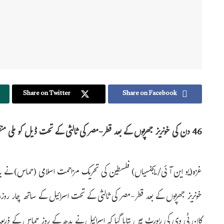
Share on Twitter
Share on Facebook
46 دن کی خونریز جھڑپوں کے بعد قطر-مصر کی ثالثی کے تحت ڈیل کو ملی منظوری
خونریز جھڑپوں کے بعد قطر-مصر کی ثالثی کے تحت اسرائیل کے ساتھ چار روز
کان ٹی وی کی رپورٹ میں بتایا گیا کہ اسرائیل نے بدھ کے روز حماس کے ذریعہ