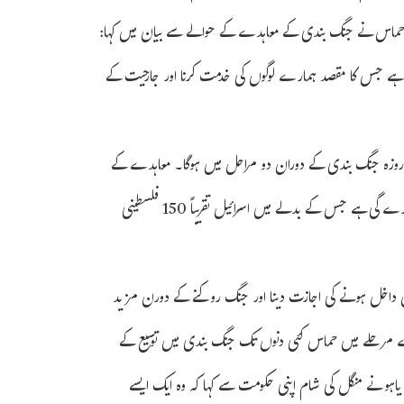
ماس نے جنگ بندی کے معاہدے کے حوالے سے بیان میں کہا:
 ہے جس کا مقصد ہمارے لوگوں کی خدمت کرنا اور جارحیت کے
ہ چار روزہ جنگ بندی کے دوران دو مراحل میں ہوگا۔ معاہدے کے
تحت حماس اپنے پہلے مرحلے میں تقریباً 50 اسرائیلی خواتین اور بچوں کو رہا کرےگی ہے جس کے بدلے میں اسرائیل تقریباً 150 فلسطینی
زانہ 300 امدادی ٹرکوں کو غزہ میں داخل ہونے کی اجازت دینا اور جنگ روکنے کے دورن مزید
رے مرحلے میں حماس کئی دنوں تک جنگ بندی میں توسیع کے
تن یاہو نے منگل کی شام اپنی حکومت سے کہا کہ وہ ایک ایسے