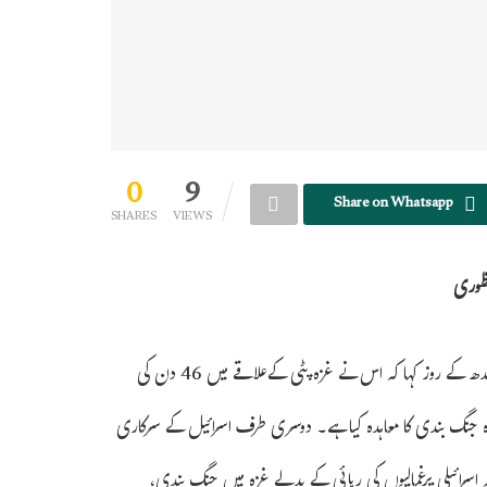
0
9
Share on Whatsapp
SHARES
VIEWS
غزہ(یو این آئی/ ایجنسیاں) فلسطین کی تحریک مزاحمت اسلامی (حماس) نے بدھ کے روز کہا کہ اس نے غزہ پٹی کےعلاقے میں 46 دن کی
ہ جنگ بندی کا معاہدہ کیا ہے۔ دوسری طرف اسرائیل کے سرکاری
 اسرائیلی یرغمالیوں کی رہائی کے بدلے غزہ میں جنگ بندی،