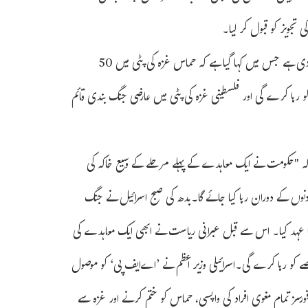
ی تجویز کو قبول کر لیا۔
ایک سرکاری بیان کے مطابق اسرائیلی حکومت نے ایک معاہدے کی منظوری دی ہے جس میں کہا گیا ہے کہ حماس غزہ کی پٹی میں 50
 رہا کرے گی اور فلسطینی غزہ کی پٹی میں عارضی جنگ بندی قائم
 کہ "حکومت نے ایک معاہدے کے پہلے مرحلے کے وسیع خاکہ کی
واتین اور بچوں کو چار دنوں کے دوران رہا کیا جائے گا۔بدھ کی صبح اسرائیل نے جنگ
کا عہد کیا۔ اس سے قبل عبرانی ریاست نے ابھی ایک معاہدے کی
 کو رہا کرے گی۔اسرائیلی وزیر اعظم نے ’اےایف پی‘ کو موصول
ورسز تمام مغوی افراد کی واپسی، حماس کو ختم کرنے اور غزہ سے