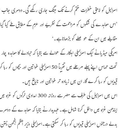
اسرائیل کو لاحق خطرات ختم کرنے تک جنگ جاری رکھے گی۔دوسری جانب ح
’اس معاہدے کی شکوں کو مزاحمت کے نظریے اور عزم کے مطابق طے کیا گیا
مقابلے میں ان کے حوصلے کو بڑھانا ہے۔‘
امریکی میڈیا نے ایک اسرائیلی اہلکار کے حوالے سے بتایا کہ تبادلے کا معاہد
قیدیوں کو رہا کرے گا، ان میں زیادہ تر خواتین اور نابالغ ہیں۔
اس میں اسرائیل کی طرف سے مصر سے رو
ایندھن غزہ میں داخل کرنا شامل ہے۔عہدیدار نے بتایا کہ معاہدے کے دوس
بدلے درجنوں اسرائیلی قیدیوں کو رہا کر سکتی ہے۔اسرائیلی وزیر اعظم بنجمن نی