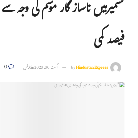
فیصد کمی
0
Hindustan Express
by
اگست 30, 2023
in
بزنس