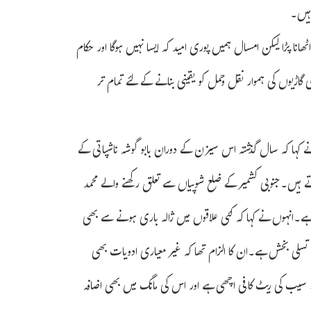
ہیں۔
انا پڑا لیکن امسال ہمیں پوری امید کہ ایسا نہیں ہوگا اور حکام
اڑیوں کی ہموار نقل وحمل کو یقینی بنانے کے لئے تمام تر
کہا کہ سال گذشتہ اس سیزن کے دوران بابو گوشہ ناشپاتی کے
لی جاتے تھے لیکن امسال صرف 2 یا 3 ٹرک ہی جاتے ہیں۔جنوبی کشمیر کے ضلع شوپیاں سے تعلق رکھنے والے محمد
حال ہے۔انہوں نے کہا کہ کئی علاقوں میں ژالہ باری ہونے سے بھی
ار تسلی بخش ہے۔ان کا الزام تھا کہ غیر معیاری ادویات بھی
گالا سیب کی ریٹ کافی اچھی ہے اور اس کی مانگ میں بھی اضافہ