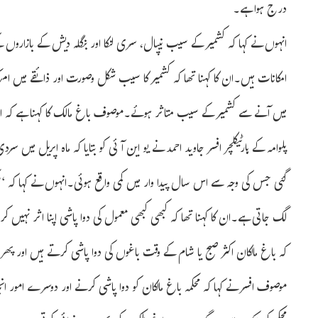
درج ہوا ہے۔
انہوں نے کہا کہ کشمیر کے سیب نیپال، سری لنکا اور بنگلہ دیش کے بازاروں
امکانات ہیں۔ان کا کہنا تھا کہ کشمیر کا سیب شکل وصورت اور ذائقے میں 
میں آنے سے کشمیر کے سیب متاثر ہوئے۔موصوف باغ مالک کا کہنا ہے کہ ا
پلوامہ کے ہارٹیکلچر افسر جاوید احمد نے یو این آئی کو بتایا کہ ماہ اپریل می
گئی جس کی وجہ سے اس سال پیدا وار میں کمی واقع ہوئی۔انہوں نے کہا کہ ‘
لگ جاتی ہے۔ان کا کہنا تھا کہ کبھی کبھی معمول کی دوا پاشی اپنا اثر نہیں
کہ باغ مالکان اکثر صبح یا شام کے وقت باغوں کی دوا پاشی کرتے ہیں اور پھ
موصوف افسر نے کہا کہ محکمہ باغ مالکان کو دوا پاشی کرنے اور دوسرے امور ا