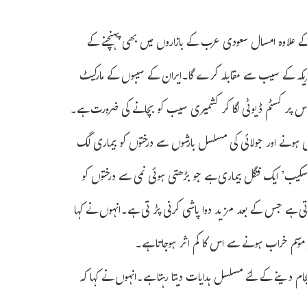
 کے علاوہ امسال سعودی عرب کے بازاروں میں بھی پہنچنے کے
امریکہ کے سیب سے مقابلہ کرے گا۔ایران کے سیبوں کے مارکیٹ
س پر کسٹم ڈیوٹی لگا کر کشمیری سیب کو بچانے کی ضرورت ہے۔
ں سردی ہونے اور جولائی کی مسلسل بارشوں سے درختوں کو بیماری لگ
سکیب’ ایک فنگل بیماری ہے جو بڑھتی ہوئی نمی سے درختوں کو
 کرتی ہے جس کے بعد مزید دوا پاشی کرنی پڑتی ہے۔انہوں نے کہا
ر موسم خراب ہونے سے اس کا کم اثر ہوجاتا ہے۔
نجام دینے کے لئے مسلسل ہدایات دیتا رہتا ہے۔انہوں نے کہا کہ