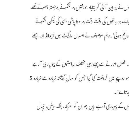
وں نے یو این آئی کو بتایا: ‘درختوں پر شگوفے برجستہ پھوٹے تھے
 ہدایات پر باغوں کی وقت وقت پر دوا پاشی بھی کی لیکن شگوفے
ے جس کے نتیجے میں پیدا وار میں کم سے کم 50 فیصد کمی واقع ہوئی’۔تاہم موصوف نے امسال مارکیٹ میں ڈیمانڈ اور اچھے
اور فصل اتارنے سے پہلے ہی مختلف ریاستوں کے بیو پاری آ رہے
ہیں’۔ان کا کہنا تھا: ‘اس سال بابوگوشہ ناشپاتی کے ایک ڈبے کو 8 سے 11 سو روپیے میں فروخت کیا گیا جس کو سال گذشتہ زیادہ سے زیادہ 5
جاتا ہے’۔
توں کے بیوپاری آ رہے ہیں جو ان کو امریکہ، بنگلہ دیش، نیپال