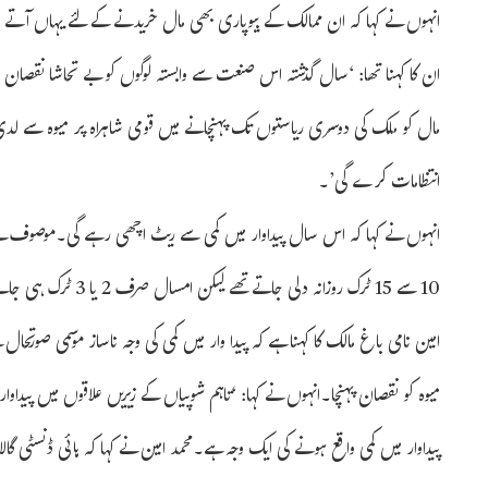
انہوں نے کہا کہ ان ممالک کے بیوپاری بھی مال خریدنے کے لئے یہاں آتے 
ان کا کہنا تھا: ‘سال گذشتہ اس صنعت سے وابستہ لوگوں کو بے تحاشا نقصان اٹھ
مال کو ملک کی دوسری ریاستوں تک پہنچانے میں قومی شاہراہ پر میوہ سے لدی گ
انتظامات کرے گی’۔
انہوں نے کہا کہ اس سال پیداوار میں کمی سے ریٹ اچھی رہے گی۔موصوف نے 
10 سے 15 ٹرک روزانہ د
امین نامی باغ مالک کا کہنا ہے کہ پیدا وار میں کمی کی وجہ ناساز موسمی صورت
میوہ کو نقصان پہنچا۔انہوں نے کہا: ‘تاہم شوپیاں کے زیریں علاقوں میں پیداو
پیداوار میں کمی واقع ہونے کی ایک وجہ ہے۔محمد امین نے کہا کہ ہائی ڈنسٹی 