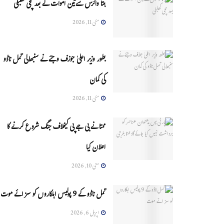
ہنتا وائرس سےتین اموات کے بعد مچی کھلبلی
مئی 11, 2026
بطور وزیر اعلیٰ جوزف وجئے نے سنبھالی تمل ناڈو
کی کمان
مئی 11, 2026
ممتا نے بی جے پی کیخلاف جنگ شروع کرنے کا
اعلان کیا
مئی 10, 2026
تمل ناڈو کے 9 پولیس اہلکاروں کو سزائے موت
اپریل 6, 2026