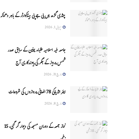
چنڈی گڑھ میں بی جے پی ہیڈکوارٹر کے باہر دھماکہ
اپریل 1, 2026
جامعہ ملیہ اسلامیہ طلباء یونین کے سابق صدر
شمس پرویز کے جگر کی پیوندکاری آج
مارچ 31, 2026
ایئر انڈیاکی 78 اضافی پروازوں کی شروعات
مارچ 8, 2026
نماز جمعہ کے دوران مسجد کی دیوار گر گئی، 15