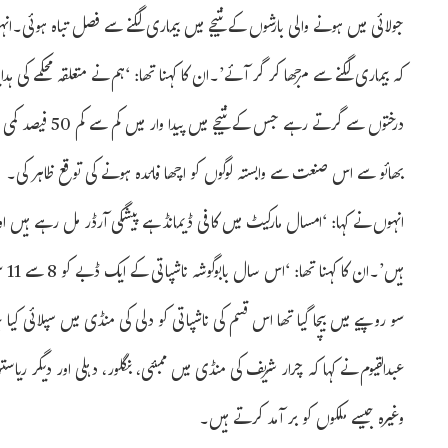
جولائی میں ہونے والی بارشوں کے نتیجے میں بیماری لگنے سے فصل تباہ ہوئی۔انہ
کہ بیماری لگنے سے مرجھا کر گر آئے’۔ان کا کہنا تھا: ‘ہم نے متعلقہ محکمے کی
درختوں سے گرتے رہ
بھائو سے اس صنعت سے وابستہ لوگوں کو اچھا فائدہ ہونے کی توقع ظاہر کی۔
انہوں نے کہا: ‘امسال مارکیٹ میں کافی ڈیمانڈ ہے پیشگی آرڈر مل رہے ہیں 
سو روپیے میں بیچا گیا تھا اس قسم کی ناشپاتی کو دلی کی منڈی میں سپلائی کیا 
عبدالقیوم نے کہا کہ چرار شریف کی منڈی میں ممبئی، بنگلور، دہلی اور دیگر ریاس
وغیرہ جیسے ملکوں کو بر آمد کرتے ہیں۔