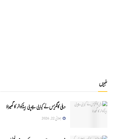
خبریں
دہلی کانگریس نے کیا بی جے پی ہیڈکواٹر کا گھیراؤ
جولائی 22, 2026