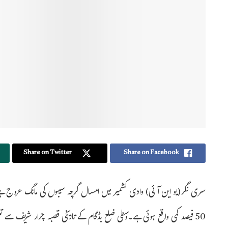
Share on Twitter
Share on Facebook
سری نگر(یو این آئی) وادی کشمیر میں امسال گرچہ سیبوں کی مانگ عروج ہے تاہ
50 فیصد کمی واقع ہوئی ہے۔وسطی ضلع بڈگام کے تاریخی قصبہ چرار شریف سے تعل