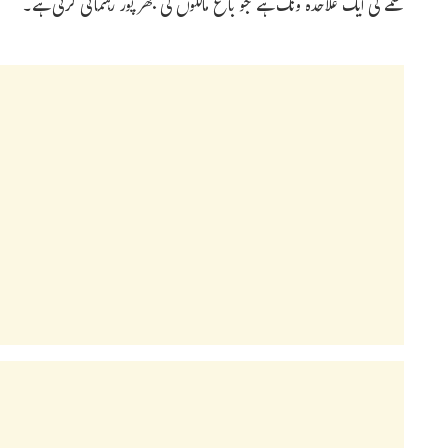
محکمے کی ایک علاحدہ ونگ ہے جو باغ مالکوں کی بھر پور رہنمائی کرتی ہے۔