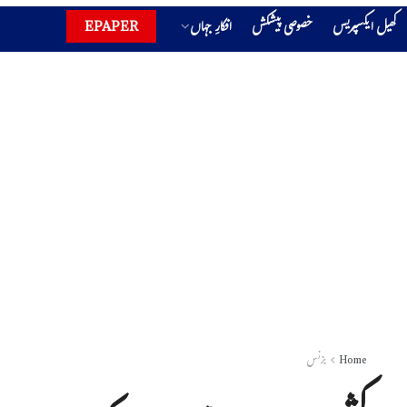
کھیل ایکسپریس
خصوصی پیشکش
افکارِ جہاں
EPAPER
Home
بزنس