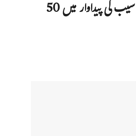
کشمیرمیں ناساز گار موسم کی وجہ سے سیب کی پیداوار میں 50