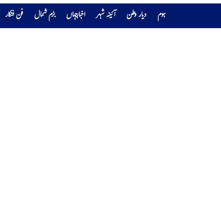
ہوم
دیار وطن
آئینہ شہر
اخبارجہاں
بزم شمال
فن فنکار