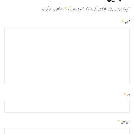
*
آپ کا ای میل ایڈریس شائع نہیں کیا جائے گا۔
ضروری خانوں کو
سے نشان زد کیا گیا ہے
*
تبصرہ
*
نام
*
ای میل