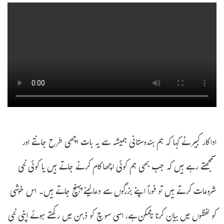
اداکار کبیر نے کہا کہ ہم ہندوستانی ہمیشہ سے یہ بات اچھی طرح جانتے اور
سمجھتے رہے ہیں کہ جب بھی ہم کوئی اچھا کام کرنے جاتے ہیں یا کوئی نئی
شروعات کرتے ہیں تو فوراً اپنے بزرگوں سے دعا لینے پہنچ جاتے ہیں۔ اس خوشی
کو لفظوں میں بیان کرنا ناممکن ہے، اسی سوچ کو ذہن میں رکھتے ہوئے اپنی نئی