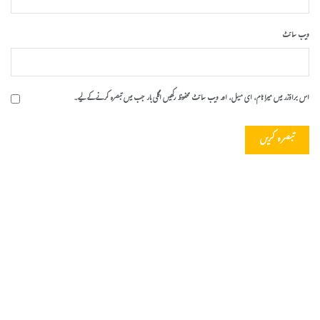
ویب‌ سائٹ
اس براؤزر میں میرا نام، ای میل، اور ویب سائٹ محفوظ رکھیں اگلی بار جب میں تبصرہ کرنے کےلیے۔