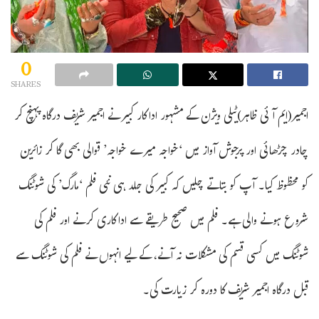
0
SHARES
اجمیر(ایم آئی ظاہر)ٹیلی ویژن کے مشہور اداکار کبیر نے اجمیر شریف درگاہ پہنچ کر
چادر چڑھائی اور پرجوش آواز میں ‘خواجہ میرے خواجہ’ قوالی بھی گا کر زائرین
کو محظوظ کیا۔ آپ کو بتاتے چلیں کہ کبیر کی جلد ہی نئی فلم ‘مارگ’ کی شوٹنگ
شروع ہونے والی ہے۔ فلم میں صحیح طریقے سے اداکاری کرنے اور فلم کی
شوٹنگ میں کسی قسم کی مشکلات نہ آنے، کے لیے انہوں نے فلم کی شوٹنگ سے
قبل درگاہ اجمیر شریف کا دورہ کر زیارت کی۔