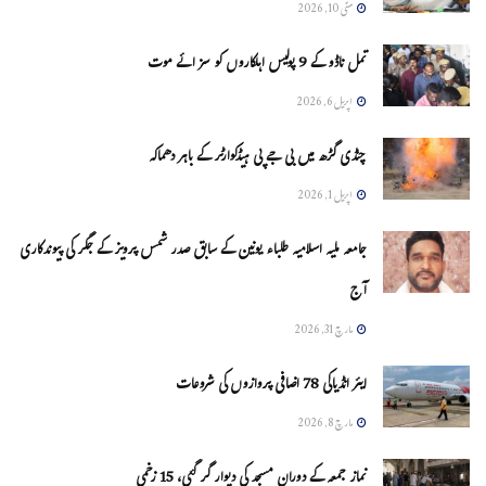
مئی 10, 2026
تمل ناڈو کے 9 پولیس اہلکاروں کو سزائے موت
اپریل 6, 2026
چنڈی گڑھ میں بی جے پی ہیڈکوارٹر کے باہر دھماکہ
اپریل 1, 2026
جامعہ ملیہ اسلامیہ طلباء یونین کے سابق صدر شمس پرویز کے جگر کی پیوندکاری
آج
مارچ 31, 2026
ایئر انڈیاکی 78 اضافی پروازوں کی شروعات
مارچ 8, 2026
نماز جمعہ کے دوران مسجد کی دیوار گر گئی، 15 زخمی