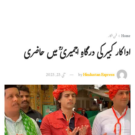
Home
فن فنکار
اداکار کبیر کی درگاہِ اجمیریؒ میں حاضری
Hindustan Express
by
مئی 23, 2023