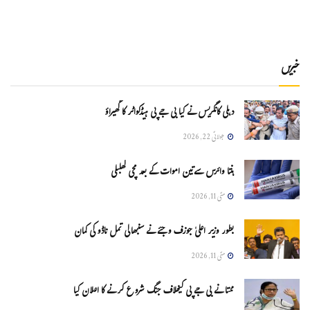
خبریں
دہلی کانگریس نے کیا بی جے پی ہیڈکواٹر کا گھیراؤ
جولائی 22, 2026
ہنتا وائرس سےتین اموات کے بعد مچی کھلبلی
مئی 11, 2026
بطور وزیر اعلیٰ جوزف وجئے نے سنبھالی تمل ناڈو کی کمان
مئی 11, 2026
ممتا نے بی جے پی کیخلاف جنگ شروع کرنے کا اعلان کیا