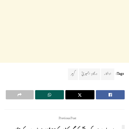
Tags:
اداکار
درگاہِ اجمیریؒ
کبیر
Previous Post