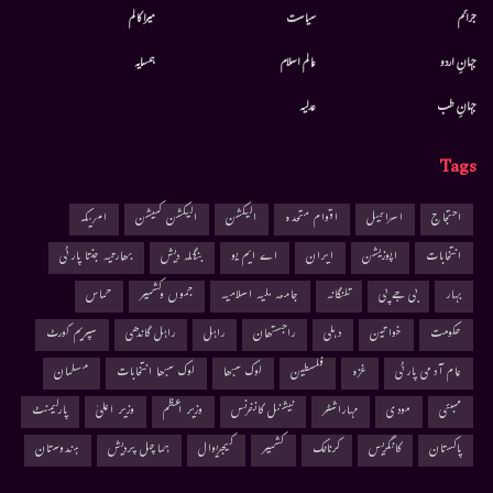
جرائم
سیاست
میرا کالم
جہانِ اردو
عالم اسلام
ہمسایہ
جہانِ طب
عدلیہ
Tags
احتجاج
اسرائیل
اقوام متحدہ
الیکشن
الیکشن کمیشن
امریکہ
انتخابات
اپوزیشن
ایران
اے ایم یو
بنگلہ دیش
بھارتیہ جنتا پارٹی
بہار
بی جے پی
تلنگانہ
جامعہ ملیہ اسلامیہ
جموں وکشمیر
حماس
حکومت
خواتین
دہلی
راجستھان
راہل
راہل گاندھی
سپریم کورٹ
عام آدمی پارٹی
غزہ
فلسطین
لوک سبھا
لوک سبھا انتخابات
مسلمان
ممبئی
مودی
مہاراشٹر
نیشنل کانفرنس
وزیر اعظم
وزیر اعلیٰ
پارلیمنٹ
پاکستان
کانگریس
کرناٹک
کشمیر
کیجریوال
ہماچل پردیش
ہندوستان