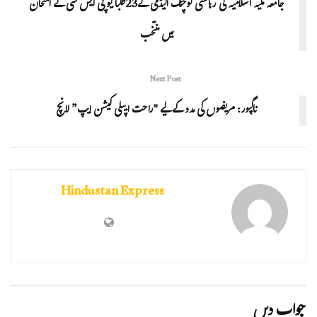
جامعہ ملیہ اسلامیہ کی رہائشی کوچنگ اکیڈمی کے23طلبا یو پی ایس سی کے امتحان
میں منتخب
Next Post
ناگپور: مریضوں کی مدد کے لیے "راحت ایپلی کیشن ایپ” لانچ
Hindustan Express
جواب دیں