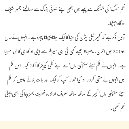
فلم ’مرگ‘ کی شوٹنگ سے پہلے میں بھی اپنے صوفی بزرگ سے دعا لینے اجمیر شریف
درگاہ پہنچا۔
قابل ذکر ہے کہ کبیر ٹیلی ویژن کی دنیا کا ایک جانا پہچانا چہرہ ہے۔ انہوں نےسال
2006 میں اترن، مدھوبالا جیسے کئی ٹی وی سیریلز سے اپنی اداکاری کا لوہا منوایا
ہے۔ انہوں نے فلم ‘جئے سنتوشی ماں’ سے اپنے فلمی کیریئر کا آغاز کیا۔ اس فلم
میں انہوں نے منفی کردار ادا کیا تھا۔ آپ کو ایک اور بات بتاتے چلیں کہ فلم
‘جئے سنتوشی ماں’ کبیر کے ساتھ ساتھ معروف اداکارہ نصرت بھڑوچا کی بھی پہلی
فلم تھی۔