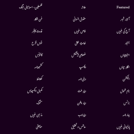
Featured
حادثہ
فلسطین- اسرائیل جنگ
آئینہ شہر
حقوق انسانی
فن فنکار
آج کی خبریں
خاص خبریں
قدرت کاقہر
أخبار
خدمتِ خلق
قوس قزح
اخبارجہاں
خصوصی پیشکش
کانفرنس
افکارِ جہاں
دلچسپ
کشمیرنامہ
الیکشن
دہلی نامہ
کھلاخط
بزم شمال
دیارِ ملت
کھیل ایکسپریس
بزنس
دیار وطن
متحرك
بہار نامہ
دیارِادب
مذہبی خبریں
پارلیمانی خبریں
سائنس و تحقیق
موسيقى