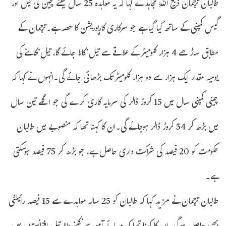
طالبان ترجمان ذبیح اللّٰہ مجاہد نے کہا کہ یہ معاہدہ 25 سال کیلئے چین کی تیل اور
گیس کمپنی کے ساتھ کیا گیا ہے جو سرکاری کارپوریشن کا حصہ ہے۔ترجمان کے
مطابق ساڑھے 4 ہزار کلومیٹر کے علاقے سے تیل نکالا جائے گا، تیل نکالنے کی
یومیہ مقدار ایک ہزار سے دو ہزار کلومیٹر تک بڑھائی جائے گی۔انہوں نے کہا کہ
چینی کمپنی سال میں 15 کروڑ ڈالر کی سرمایہ کاری کرے گی جو اگلے تین سال
میں بڑھ کر 54 کروڑ ڈالر ہوجائے گی۔ان کا کہنا تھا کہ منصوبے میں طالبان
حکومت کو 20 فیصد کی شراکت داری حاصل ہے، جو بڑھ کر 75 فیصد ہوسکتی
ہے۔
طالبان ترجمان نے مزید کہا کہ طالبان کو 25 سالہ معاہدے سے 15 فیصد رائیلٹی