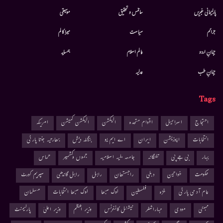
پارلیمانی خبریں
سائنس و تحقیق
موسيقى
جرائم
سیاست
میرا کالم
جہانِ اردو
عالم اسلام
ہمسایہ
جہانِ طب
عدلیہ
Tags
احتجاج
اسرائیل
اقوام متحدہ
الیکشن
الیکشن کمیشن
امریکہ
انتخابات
اپوزیشن
ایران
اے ایم یو
بنگلہ دیش
بھارتیہ جنتا پارٹی
بہار
بی جے پی
تلنگانہ
جامعہ ملیہ اسلامیہ
جموں وکشمیر
حماس
حکومت
خواتین
دہلی
راجستھان
راہل
راہل گاندھی
سپریم کورٹ
عام آدمی پارٹی
غزہ
فلسطین
لوک سبھا
لوک سبھا انتخابات
مسلمان
ممبئی
مودی
مہاراشٹر
نیشنل کانفرنس
وزیر اعظم
وزیر اعلیٰ
پارلیمنٹ