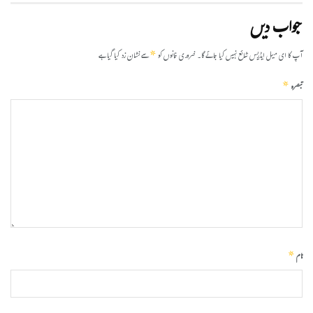
جواب دیں
*
آپ کا ای میل ایڈریس شائع نہیں کیا جائے گا۔
ضروری خانوں کو
سے نشان زد کیا گیا ہے
*
تبصرہ
*
نام