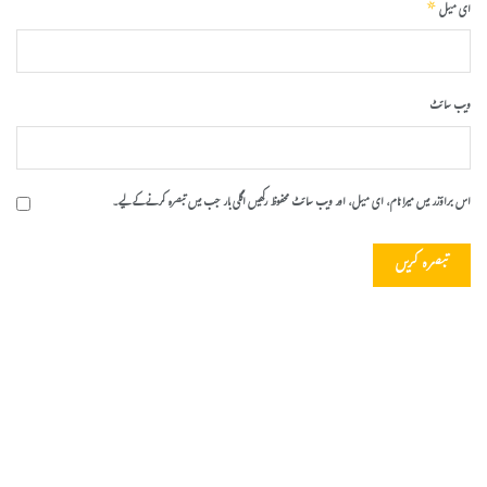
*
ای میل
ویب‌ سائٹ
اس براؤزر میں میرا نام، ای میل، اور ویب سائٹ محفوظ رکھیں اگلی بار جب میں تبصرہ کرنے کےلیے۔