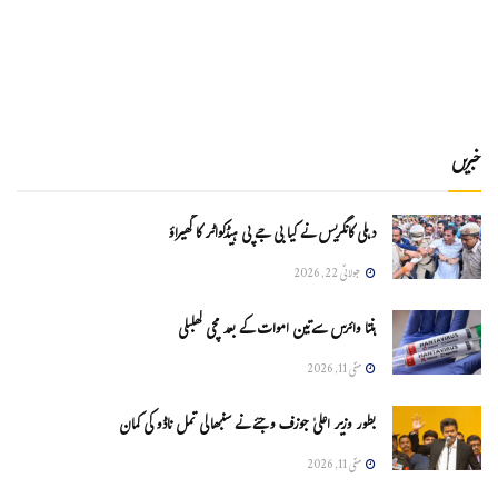
خبریں
دہلی کانگریس نے کیا بی جے پی ہیڈکواٹر کا گھیراؤ
جولائی 22, 2026
ہنتا وائرس سےتین اموات کے بعد مچی کھلبلی
مئی 11, 2026
بطور وزیر اعلیٰ جوزف وجئے نے سنبھالی تمل ناڈو کی کمان
مئی 11, 2026