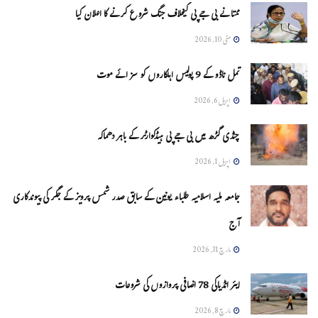
ممتا نے بی جے پی کیخلاف جنگ شروع کرنے کا اعلان کیا
مئی 10, 2026
تمل ناڈو کے 9 پولیس اہلکاروں کو سزائے موت
اپریل 6, 2026
چنڈی گڑھ میں بی جے پی ہیڈکوارٹر کے باہر دھماکہ
اپریل 1, 2026
جامعہ ملیہ اسلامیہ طلباء یونین کے سابق صدر شمس پرویز کے جگر کی پیوندکاری
آج
مارچ 31, 2026
ایئر انڈیاکی 78 اضافی پروازوں کی شروعات
مارچ 8, 2026