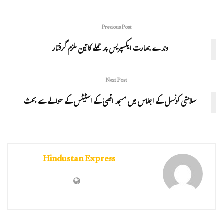
Previous Post
وندے بھارت ایکسپریس پر حملے کا تین ملزم گرفتار
Next Post
سلامتی کونسل کے اجلاس میں مسجد اقصیٰ کے اسٹیٹس کے حوالے سے بحث
Hindustan Express