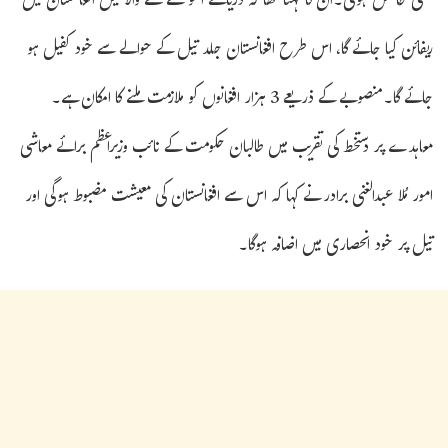
بھی حاصل ہوگی۔ان کا کہنا تھا کہ دریائے آمو سے نکلنے والا تیل افغانستان میں
ریفائن کیا جائے گا، اس طرح افغانستان جلد تیل کے حوالے سے خود کفیل ہو
جائے گا۔منصوبے کے ذریعے 3 ہزار افغانوں کو ملازمت ملنے کا امکان ہے۔
معاہدے پر دستخط کی تقریب میں طالبان حکومت کے نائب وزیراعظم برائے معاشی
امور مُلا عبدالغنی برادر نے کہا کہ اس سے افغانستان کی معیشت مضبوط ہوگی اور
تیل پر خود انحصاری میں اضافہ ہوگا۔