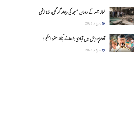
نماز جمعہ کے دوران مسجد کی دیوار گر گئی، 15 زخمی
مارچ 7, 2026
آندھراپردیش میں آبادی بڑھانے کیلئے منفرد اسکیم!
مارچ 7, 2026