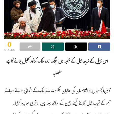
0
SHARES
اس ڈیل کے ذریعہ تیل کے شعبہ میں جنگ زدہ ملک کوخود کفیل بنانے کا ہے
منصوبہ
کابل(ایجنسیاں): افغانستان کی طالبان حکومت نے ملک کے شمالی علاقے دریائے
آمو کے قریب تیل نکالنے کیلئے چین کے ساتھ پہلا بین الاقوامی معاہدہ کرلیا۔