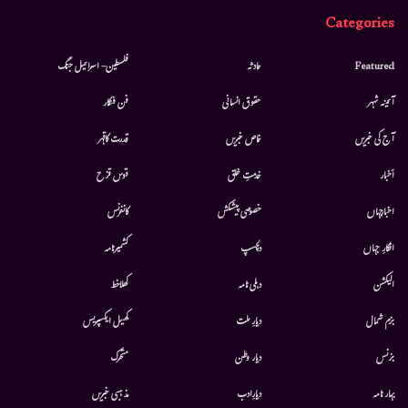
Categories
Featured
حادثہ
فلسطین- اسرائیل جنگ
آئینہ شہر
حقوق انسانی
فن فنکار
آج کی خبریں
خاص خبریں
قدرت کاقہر
أخبار
خدمتِ خلق
قوس قزح
اخبارجہاں
خصوصی پیشکش
کانفرنس
افکارِ جہاں
دلچسپ
کشمیرنامہ
الیکشن
دہلی نامہ
کھلاخط
بزم شمال
دیارِ ملت
کھیل ایکسپریس
بزنس
دیار وطن
متحرك
بہار نامہ
دیارِادب
مذہبی خبریں