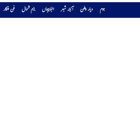
ہوم
دیار وطن
آئینہ شہر
اخبارجہاں
بزم شمال
فن فنکار