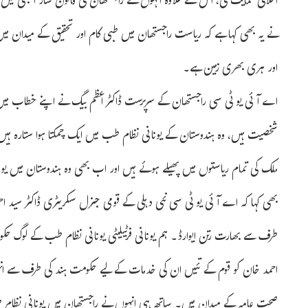
اخلاقی حمایت کی، اس کے علاوہ انہوں نے راجستھان کی قانون ساز اسمبلی میں ی
نے یہ بھی کہا ہے کہ ریاست راجستھان میں طبی کام اور تحقیق کے میدان میں 
اور ہری بھری زمین ہے۔
اے آئی یو ٹی سی راجستھان کے سرپرست ڈاکٹر اعظم بیگ نے اپنے خطاب میں 
شخصیت ہیں، وہ ہندوستان کے یونانی نظام طب میں ایک چمکتا ہوا ستارہ ہیں جن
ملک کی تمام ریاستوں میں پھیلے ہوئے ہیں اور اب بھی وہ ہندوستان میں ی
بھی کہا کہ اے آئی یو ٹی سی نئی دہلی کے قومی جنرل سکریٹری ڈاکٹر سی
طرف سے بھارت رتن ایوارڈ۔ ہم یونانی فرٹیلیٹی یونانی نظام طب کے لوگ حکوم
احمد خان کو قوم کے تئیں ان کی خدمات کے لیے حکومت ہند کی طرف سے ا
صحت عامہ کے میدان میں۔ ساتھ ہی انہوں نے راجستھان میں یونانی نظام طب