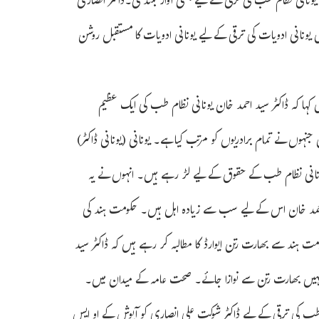
ونانی نظام طب کی ترقی کے لیے بھی آواز بلند کی۔ڈاکٹر انصاری
یونانی ادویات کی ترقی کے لیے یونانی ادویات کا مستقبل روشن
کہا کہ ڈاکٹر سید احمد خان یونانی نظام طب کی ایک عظیم
ہوں نے تمام برادریوں کو مرتب کیا ہے۔ یونانی (یونانی ڈاکٹر)
ونانی نظام طب کے حقوق کے لیے لڑ رہے ہیں۔ انہوں نے یہ
د احمد خان اس کے لیے سب سے زیادہ اہل ہیں۔ حکومت ہند کی
ت ہند سے بھارت رتن ایوارڈ کا مطالبہ کر رہے ہیں کہ ڈاکٹر سید
نہیں بھارت رتن سے نوازا جائے۔ صحت عامہ کے میدان میں۔
 کی ترقی کے لیے ڈاکٹر شوکت علی انصاری کو آیوش کے او ایس