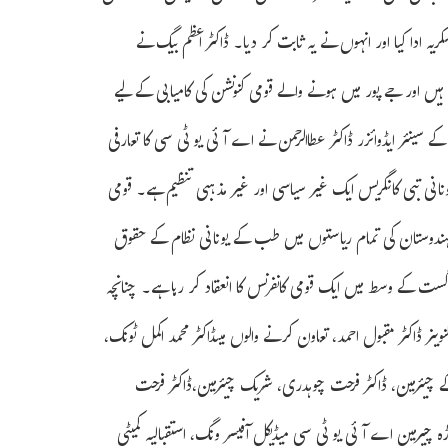
 ادا کیا اور انہوں نے یہ ثابت کر دیا۔ ڈاکٹر اعظم بیگ نے
ہیں اور جے پور میں ہونے والے قومی کنونشن کی کامیابی کے لیے
سینئر ایڈوائزر ڈاکٹر عطاالرحمن نے اے آئی یو ٹی سی کا تعارفی
ا یونانی تبی کانگریس ایک غیر سیاسی اور غیر مذہبی تنظیم ہے۔ قومی
ور ہندوستان کی تمام ریاستوں میں طب کے یونانی نظام کے حقوق
لیے لڑتا ہے۔ ایسی صورتحال میں، AIUTC راجستھان 18-8-2023 اگست کے وسط میں ایک قومی کانفرنس کا انعقاد کر رہا ہے۔ چنانچہ
ر ڈاکٹر مقبول احمد، تعاون کرنے والوں میںڈاکٹر محمد اکمل ٹونک،
ٹی کے چیئرمین، ڈاکٹر فرحت چوہدری، شریک چیئرمین،ڈاکٹر فرحت
 چیرمین اے آئی یو ٹی سی میڈیکل آفیسر ونگ، استقبالیہ کمیٹی