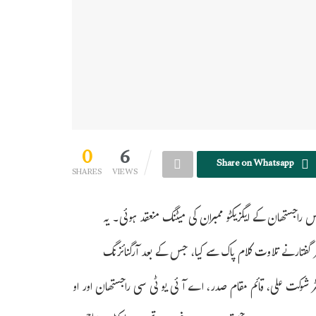
0
6
Share on Whatsapp
SHARES
VIEWS
گریس راجستھان کے ایگزیکٹو ممبران کی میٹنگ منعقد ہوئی۔ یہ
ڈاکٹر گفتارنے تلاوت کلام پاک سے کیا، جس کے بعد آرگنائزنگ
ٹر شوکت علی، قائم مقام صدر، اے آئی یو ٹی سی راجستھان اور او