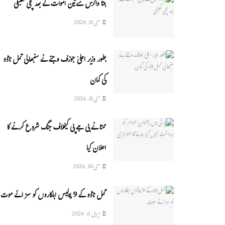
ہنتا وائرس سےتین اموات کے بعد مچی کھلبلی
مئی 11, 2026
بطور وزیر اعلیٰ جوزف وجئے نے سنبھالی تمل ناڈو
کی کمان
مئی 11, 2026
ممتا نے بی جے پی کیخلاف جنگ شروع کرنے کا
اعلان کیا
مئی 10, 2026
تمل ناڈو کے 9 پولیس اہلکاروں کو سزائے موت
اپریل 6, 2026