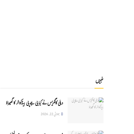
خبریں
دہلی کانگریس نے کیا بی جے پی ہیڈکواٹر کا گھیراؤ
جولائی 22, 2026