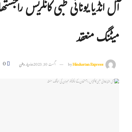
آل انڈیا یونانی طبی کانگریس راجستھ
میٹنگ منعقد
0
Hindustan Express
by
اگست 10, 2023
in
دیار وطن