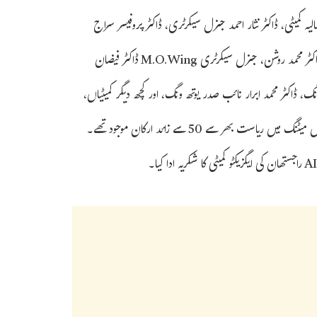
یہ کمیٹی، ڈاکٹر نثار احمد جنرل سیکرٹری، ڈاکٹر پروفیسر سراج
الحق، ڈاکٹر فیروز خان آرگنائزنگ سیکرٹری، ڈاکٹر یاسر صدیقی صدر یوتھ ونگ، ڈاکٹر محمد روشن، جنرل سیکرٹری M.O.Wing ڈاکٹر فیضان
 ڈاکٹر محمد ابرار نائب صدر یوتھ ونگ، اور کچھ دیگر کمیٹیاں،
AIUTC راجستھان کی تشکیل کنوینر، صدر اور جنرل سکریٹری کریں گے۔ اس میٹنگ میں ریاست بھر سے 50 سے زائد ارکان موجود تھے۔