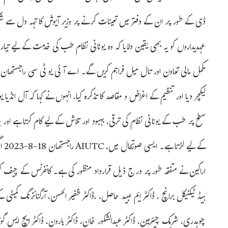
ڈی کے طور پر ان کے دفتر میں تعینات کرنے پر وزیر آیوش کا تہہ دل سے شکریہ
عہدیداروں کو یہ بھی یقین دلایا کہ وہ یونانی نظام طب کی خدمت کے لیے تیار 
مکمل مالی تعاون اور تال میل فراہم کریں گے۔ اے آئی یو ٹی سی راجستھان کے 
لیکچر دیا اور تنظیم کے اغراض و مقاصد کا تذکرہ کیا، انہوں نے کہا کہ آل انڈی
سطح پر طب کے یونانی نظام کی ترقی، بہبود اور تلاش کے لیے کام کرتا ہے ا
کے 
اراکین نے متفقہ طور پر درج ذیل قرارداد منظور کی ہے۔ کانفرنس کے چیف کنوین
ہیڈ ٹیکنیکل برانچ ، ڈاکٹر ایم عبید حاصل، ،ڈاکٹر ظفیر الحسن، آرگنائزنگ کمی
چوہدری، شریک چیئرمین، ڈاکٹر عبدالشکور خان، ڈاکٹر ہارون، ڈاکٹر ایچ ایس گوڑہ