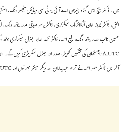
میں ، ڈاکٹر ایچ ایس گوڑہ چیرمین اے آئی یو ٹی سی میڈیکل آفیسر ونگ، استقبال
حسین نائب صدر یوتھ ونگ، رفیع احمد، ڈاکٹر محمد صابر جنرل سیکرٹری یوتھ ونگ،
آخر میں ڈاکٹر مصر احمد نے تمام عہدیداران اور دیگر سینئر مہمانوں اور AIUTC راجستھان کی ایگزیکٹو کمیٹی کا شکریہ ادا کیا۔