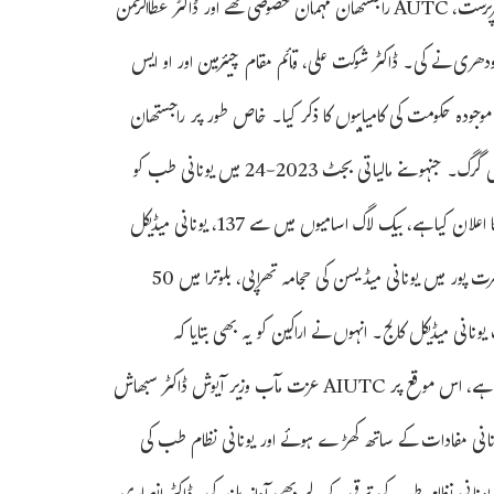
ایس ڈی، وزارت آیوش نے کی۔ راجستھان کے میٹنگ میں ڈاکٹر اعظم بیگ، سرپرست، AUTC راجستھان مہمان خصوصی تھے اور ڈاکٹر عطاالرحمن
دھری نے کی۔ ڈاکٹر شوکت علی، قائم مقام چیئرمین اور او ایس
ودہ حکومت کی کامیابیوں کا ذکر کیا۔ خاص طور پر راجستھان
کے عزت مآب وزیر اعلیٰ اشوک گہلوت اور عزت مآب وزیر آیوش ڈاکٹر سبھاش گرگ۔ جنہوںنے مالیاتی بجٹ 2023-24 میں یونانی طب کو
ایک خاص جگہ دی ۔حکومت نے یونانی میڈیکل آفیسرز کی 112 نئی آسامیوں کا اعلان کیا ہے، بیک لاگ اسامیوں میں سے 137، یونانی میڈیکل
آفیسر کی کل 249 آسامیاں،لاج بٹ تدبیر سینٹرز آف ایکسی لینس شامل ،بھرت پور میں یونانی میڈیسن کی حجامہ تھراپی، بلوترا میں 50
یونانی میڈیکل کالج۔ انہوں نے اراکین کو یہ بھی بتایا کہ
AIUTC 18-8-2023 کے وسط ہفتہ میں ایک قومی کنونشن کا انعقاد کر رہا ہے، اس موقع پر AIUTC عزت مآب وزیر آیوش ڈاکٹر سبھاش
یونانی مفادات کے ساتھ کھڑے ہوئے اور یونانی نظام طب کی