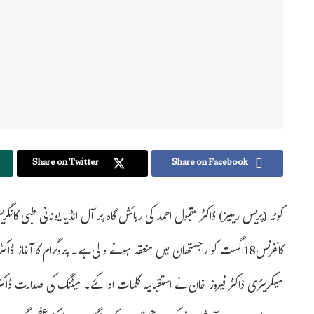
Share on Twitter
Share on Facebook
کوٹہ (پریس ریلیز) ڈاکٹر مقبول احمد کی رہائش گاہ پر آل انڈیا یونانی طبی کان
کانفرنس18اگست کو راجستھان میں منعقد ہونے والی ہے۔ پروگرام کا آغاز 
سیکریٹری ڈاکٹر فیروز خان نے استقبالیہ کلمات ادا کئے۔ میٹنگ کی صدارت ڈاک