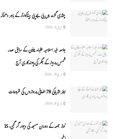
چنڈی گڑھ میں بی جے پی ہیڈکوارٹر کے باہر دھماکہ
اپریل 1, 2026
جامعہ ملیہ اسلامیہ طلباء یونین کے سابق صدر
شمس پرویز کے جگر کی پیوندکاری آج
مارچ 31, 2026
ایئر انڈیاکی 78 اضافی پروازوں کی شروعات
مارچ 8, 2026
نماز جمعہ کے دوران مسجد کی دیوار گر گئی، 15