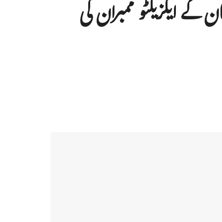
ان کے ایگزیکٹو ممبران کی