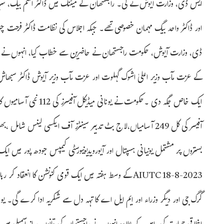
اور ڈاکٹر واحد بیگ مہمان خصوصی تھے۔ جبکہ اجلاس کی نظامت ڈاکٹر فرحت چو
ڈی، وزارت آیوش، حکومت راجستھان نے حاضرین سے خطاب کیا، انہوں نے موج
بستروں پر مشتمل یونیانی ہسپتال اور آیورویدیونیورسٹی کیمپس جودھ پور میں ایک 
گرگ جی اور دیگر وزراء اور ایم ایل اے کا تہہ دل سے شکریہ ادا کرے گی۔ 