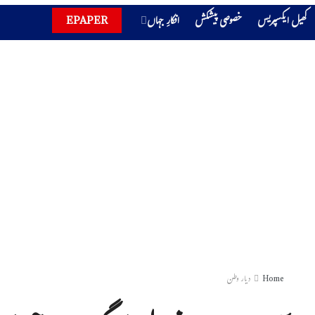
کھیل ایکسپریس
خصوصی پیشکش
افکارِ جہاں
EPAPER
Home
دیار وطن