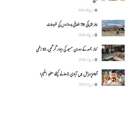
آج
مارچ 31, 2026
ایئر انڈیاکی 78 اضافی پروازوں کی شروعات
مارچ 8, 2026
نماز جمعہ کے دوران مسجد کی دیوار گر گئی، 15 زخمی
مارچ 7, 2026
آندھراپردیش میں آبادی بڑھانے کیلئے منفرد اسکیم!
مارچ 7, 2026