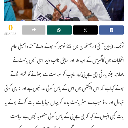
0
SHARES
ٹونک، (یواین آئی) راجستھان میں 25 نومبر کو ہونے والے آئندہ اسمبلی عام
انتخابات میں کانگریس کے امیدوار اور سابق نائب وزیر اعلیٰ سچن پائلٹ نے
بھارتیہ جنتا پارٹی (بی جے پی) پر مذہب کو سیاست سے جوڑنے کا الزام لگاتے
ہوئے کہا ہے کہ اس الیکشن میں اس کے پاس کوئی مدا نہیں ہے اور نہ ہی کوئی
متبادل اور روڈ میپ ہے سٹر پائلٹ بدھ کو یہاں میڈیا سے بات کرتے ہوئے یہ
بات کہی انہوں نے کہا کہ بی جے پی کے پاس کوئی منصوبہ نہیں ہے ریاست