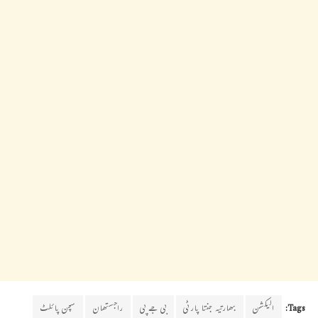
Tags:
الیکشن
بھارتیہ جنتا پارٹی
بی جے پی
راجستھان
سچن پائلٹ