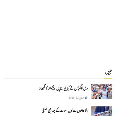
خبریں
دہلی کانگریس نے کیا بی جے پی ہیڈکواٹر کا گھیراؤ
جولائی 22, 2026
ہنتا وائرس سےتین اموات کے بعد مچی کھلبلی