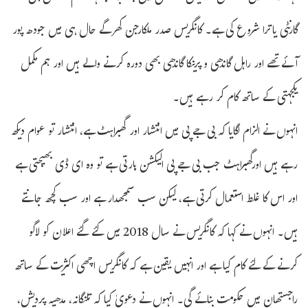
گارنٹی یاترا شروع کی ہے۔ کانگریس صدر ملکارجن کھرگے حال ہی میں جودھ پور
آئے تھے اور راہل گاندھی و پرینکا گاندھی بھی دورہ کرنے والے ہیں اور ہم مکمل
یکجہتی کے ساتھ کام کر رہے ہیں۔
انہوں نے الزام لگایا کہ بی جے پی میں انتشار اور گھبراہٹ ہے، انتشار تو عوام دیکھ
رہے ہیں اورگھبراہٹ جب بی جے پی الیکشن ہارتی ہے تو وہ ای ڈی بھیجتی ہے
اور اس کا غلط استعمال کرتی ہے، لیکن سب سمجھدار ہے اور سب کچھ جانتے
ہیں۔ انہوں نے کہا کہ کانگریس نے سال 2018 میں کئے گئے اعلان کو لاگو
کرنے کے لئے کام کیا ہے اور انہیں یقین ہے کہ کانگریس اچھی اکثریت کے ساتھ
راجستھان میں حکومت بنائے گی۔ انہوں نے دعویٰ کیا کہ تلنگانہ، مدھیہ پردیش،