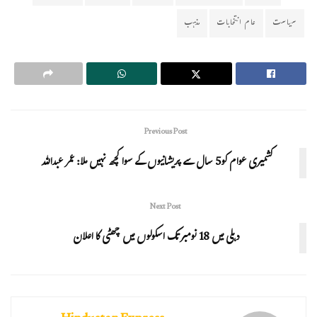
سیاست
عام انتخابات
مذہب
Previous Post
کشمیری عوام کو5 سال سے پریشانیوں کے سوا کچھ نہیں ملا: عمر عبداللہ
Next Post
دہلی میں 18 نومبر تک اسکولوں میں چھٹی کا اعلان