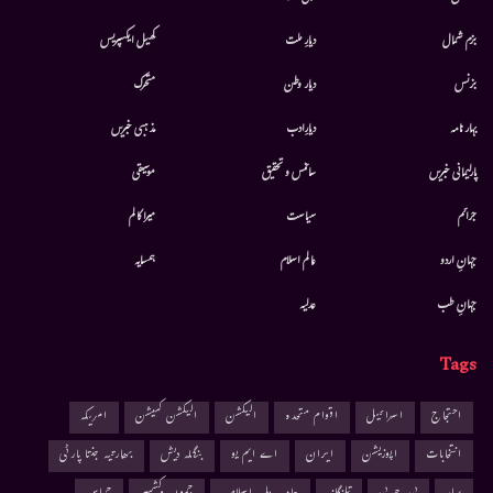
بزم شمال
دیارِ ملت
کھیل ایکسپریس
بزنس
دیار وطن
متحرك
بہار نامہ
دیارِادب
مذہبی خبریں
پارلیمانی خبریں
سائنس و تحقیق
موسيقى
جرائم
سیاست
میرا کالم
جہانِ اردو
عالم اسلام
ہمسایہ
جہانِ طب
عدلیہ
Tags
احتجاج
اسرائیل
اقوام متحدہ
الیکشن
الیکشن کمیشن
امریکہ
انتخابات
اپوزیشن
ایران
اے ایم یو
بنگلہ دیش
بھارتیہ جنتا پارٹی