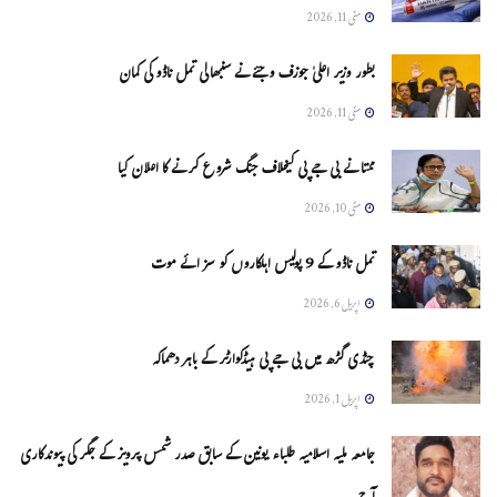
مئی 11, 2026
بطور وزیر اعلیٰ جوزف وجئے نے سنبھالی تمل ناڈو کی کمان
مئی 11, 2026
ممتا نے بی جے پی کیخلاف جنگ شروع کرنے کا اعلان کیا
مئی 10, 2026
تمل ناڈو کے 9 پولیس اہلکاروں کو سزائے موت
اپریل 6, 2026
چنڈی گڑھ میں بی جے پی ہیڈکوارٹر کے باہر دھماکہ
اپریل 1, 2026
جامعہ ملیہ اسلامیہ طلباء یونین کے سابق صدر شمس پرویز کے جگر کی پیوندکاری