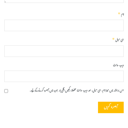
*
نام
*
ای میل
ویب‌ سائٹ
اس براؤزر میں میرا نام، ای میل، اور ویب سائٹ محفوظ رکھیں اگلی بار جب میں تبصرہ کرنے کےلیے۔