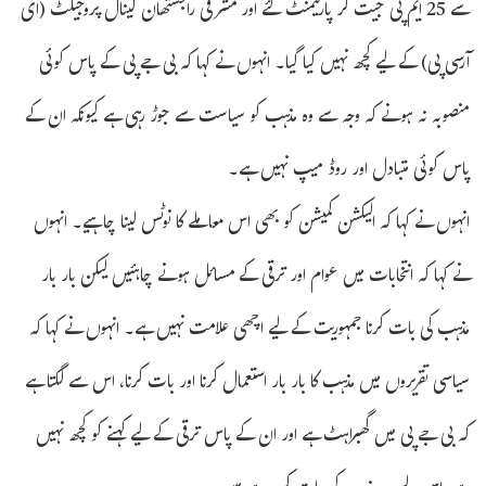
سے 25 ایم پی جیت کر پارلیمنٹ گئے اور مشرقی راجستھان کینال پروجیکٹ (ای
آرسی پی) کے لیے کچھ نہیں کیا گیا۔ انہوں نے کہا کہ بی جے پی کے پاس کوئی
منصوبہ نہ ہونے کہ وجہ سے وہ مذہب کو سیاست سے جوڑ رہی ہے کیونکہ ان کے
پاس کوئی متبادل اور روڈ میپ نہیں ہے۔
انہوں نے کہا کہ الیکشن کمیشن کو بھی اس معاملے کا نوٹس لینا چاہیے۔ انہوں
نے کہا کہ انتخابات میں عوام اور ترقی کے مسائل ہونے چاہئیں لیکن بار بار
مذہب کی بات کرنا جمہوریت کے لیے اچھی علامت نہیں ہے۔ انہوں نے کہا کہ
سیاسی تقریروں میں مذہب کا بار بار استعمال کرنا اور بات کرنا، اس سے لگتا ہے
کہ بی جے پی میں گھبراہٹ ہے اور ان کے پاس ترقی کے لیے کہنے کو کچھ نہیں