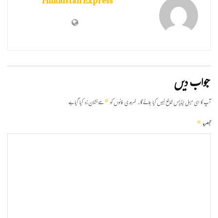
Hindustan Express
جواب دیں
*
آپ کا ای میل ایڈریس شائع نہیں کیا جائے گا۔
ضروری خانوں کو
سے نشان زد کیا گیا ہے
*
تبصرہ