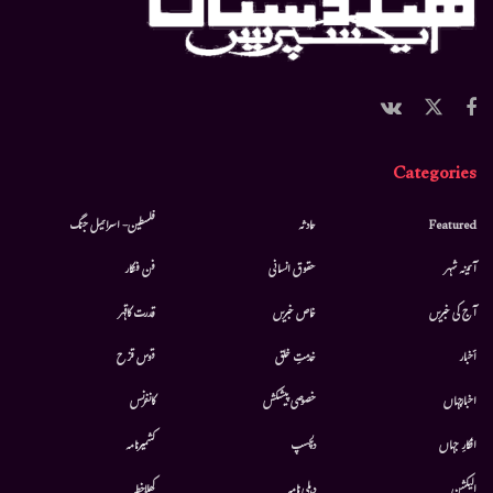
Categories
Featured
حادثہ
فلسطین- اسرائیل جنگ
آئینہ شہر
حقوق انسانی
فن فنکار
آج کی خبریں
خاص خبریں
قدرت کاقہر
أخبار
خدمتِ خلق
قوس قزح
اخبارجہاں
خصوصی پیشکش
کانفرنس
افکارِ جہاں
دلچسپ
کشمیرنامہ
الیکشن
دہلی نامہ
کھلاخط