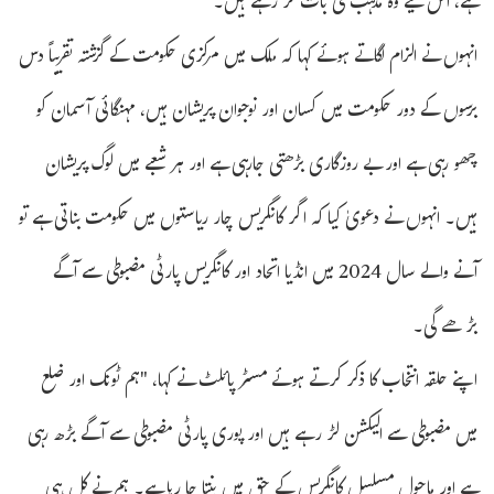
ہے، اس لیے وہ مذہب کی بات کر رہے ہیں۔
انہوں نے الزام لگاتے ہوئے کہا کہ ملک میں مرکزی حکومت کے گزشتہ تقریباً دس
برسوں کے دور حکومت میں کسان اور نوجوان پریشان ہیں، مہنگائی آسمان کو
چھو رہی ہے اور بے روزگاری بڑھتی جارہی ہے اور ہر شعبے میں لوگ پریشان
ہیں۔ انہوں نے دعویٰ کیا کہ اگر کانگریس چار ریاستوں میں حکومت بناتی ہے تو
آنے والے سال 2024 میں انڈیا اتحاد اور کانگریس پارٹی مضبوطی سے آگے
بڑھے گی۔
اپنے حلقہ انتخاب کا ذکر کرتے ہوئے مسٹر پائلٹ نے کہا، "ہم ٹونک اور ضلع
میں مضبوطی سے الیکشن لڑ رہے ہیں اور پوری پارٹی مضبوطی سے آگے بڑھ رہی
ہے اور ماحول مسلسل کانگریس کے حق میں بنتا جا رہا ہے۔ ہم نے کل ہی