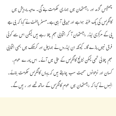
چھتیس گڑھ اور راجستھان میں ہماری حکومت بنے گی۔ مدھیہ پردیش میں
کانگریس کی یک طرفہ ہوا ہے اور تبدیلی آ رہی ہے۔مسٹر پائلٹ نے کہا کہ بی جے
پی کے مرکزی لیڈر راجستھان آکر انتخابی مہم چلا رہے ہیں لیکن اس سے کوئی
فرق نہیں پڑے گا۔ کیونکہ ان لیڈروں نے ہماچل اور کرناٹک میں بھی انتخابی
مہم چلائی تھی لیکن نتائج کانگریس کے حق میں آئے۔ اس پورے عوام،
کسان اور نوجوانوں سمیت سب چاہتے ہیں کہ یہاں کانگریس حکومت بنائے۔
انہوں نے کہا کہ راجستھان میں عوام کانگریس کے ساتھ تھے اور رہیں گے۔