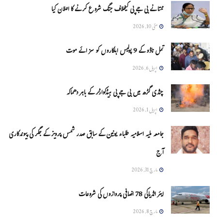
ممتا نے بی جے پی کیخلاف جنگ شروع کرنے کا اعلان کیا
مئی 10, 2026
تمل ناڈو کے 9 پولیس اہلکاروں کو سزائے موت
اپریل 6, 2026
چنڈی گڑھ میں بی جے پی ہیڈکوارٹر کے باہر دھماکہ
اپریل 1, 2026
جامعہ ملیہ اسلامیہ طلباء یونین کے سابق صدر شمس پرویز کے جگر کی پیوندکاری
آج
مارچ 31, 2026
ایئر انڈیاکی 78 اضافی پروازوں کی شروعات
مارچ 8, 2026