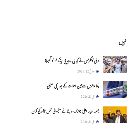
خبریں
دہلی کانگریس نے کیا بی جے پی ہیڈکواٹر کا گھیراؤ
جولائی 22, 2026
ہنتا وائرس سےتین اموات کے بعد مچی کھلبلی
مئی 11, 2026
بطور وزیر اعلیٰ جوزف وجئے نے سنبھالی تمل ناڈو کی کمان
مئی 11, 2026