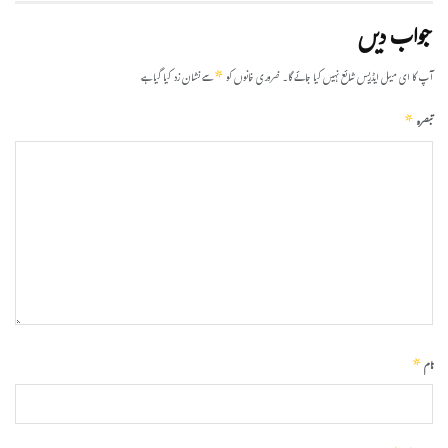
جواب دیں
*
آپ کا ای میل ایڈریس شائع نہیں کیا جائے گا۔
ضروری خانوں کو
سے نشان زد کیا گیا ہے
*
تبصرہ
*
نام