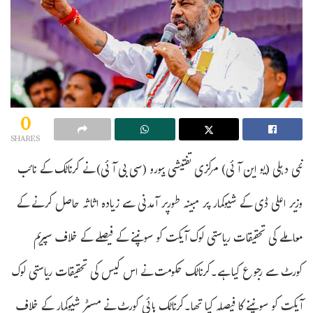
0
SHARES
نئی دہلی (یو این آئی) مرکزی تفتیشی بیورو (سی بی آئی) نے کرناٹک کے نائب
وزیر اعلی ڈی کے شیوکمار پر مبینہ طورپر آمدنی سے زیادہ اثاثہ حاصل کرنے کے
معاملے کی تحقیقات ریاستی لوک آیکت کو سونپنے کے فیصلے کے خلاف سپریم
کورٹ سے رجوع کیا ہے۔کرناٹک حکومت نے اس کیس کی تحقیقات ریاستی لوک
آیکت کو سونپنے کا فیصلہ کیا تھا۔کرناٹک ہائی کورٹ نے مسٹر شیوکمار کے خلاف