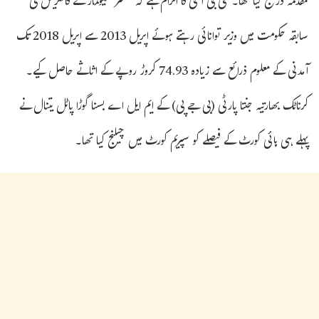
مقدمہ درج کیا تھا۔سی بی آئی کا الزام ہے کہ مسٹر شیوکمار نے کانگریس کی
سابقہ ​​حکومت میں وزیر توانائی رہتے ہوئے اپریل 2013 سے اپریل 2018 تک
آمدنی کے معلوم ذرائع سے زیادہ 74.93 کروڑ روپے کے اثاثے حاصل کیے۔
کرناٹک بھارتیہ جنتا پارٹی (بی جے پی) کے ایم ایل اے بسنا گوڑا پاٹل یتنال نے
پہلے ہی ہائی کورٹ کے فیصلے کو سپریم کورٹ میں چیلنج کیا تھا۔