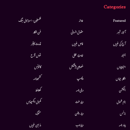
Categories
Featured
حادثہ
فلسطین- اسرائیل جنگ
آئینہ شہر
حقوق انسانی
فن فنکار
آج کی خبریں
خاص خبریں
قدرت کاقہر
أخبار
خدمتِ خلق
قوس قزح
اخبارجہاں
خصوصی پیشکش
کانفرنس
افکارِ جہاں
دلچسپ
کشمیرنامہ
الیکشن
دہلی نامہ
کھلاخط
بزم شمال
دیارِ ملت
کھیل ایکسپریس
بزنس
دیار وطن
متحرك
بہار نامہ
دیارِادب
مذہبی خبریں