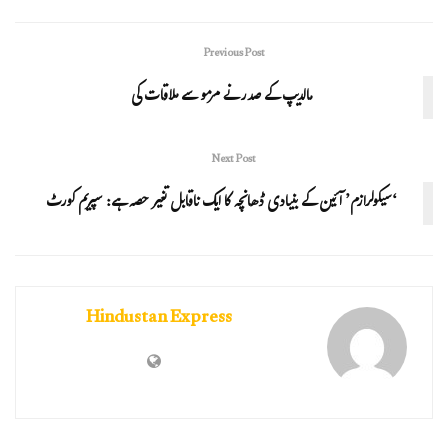
Previous Post
مالدیپ کے صدر نے مرمو سے ملاقات کی
Next Post
‘سیکولرازم’ آئین کے بنیادی ڈھانچہ کا ایک ناقابل تغیر حصہ ہے: سپریم کورٹ
Hindustan Express