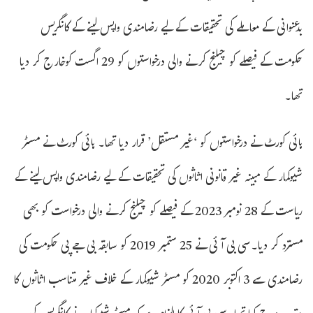
بدعنوانی کے معاملے کی تحقیقات کے لیے رضامندی واپس لینے کے کانگریس
حکومت کے فیصلے کو چیلنج کرنے والی درخواستوں کو 29 اگست کوخارج کر دیا
تھا۔
ہائی کورٹ نے درخواستوں کو ‘غیر مستقل’ قرار دیا تھا۔ ہائی کورٹ نے مسٹر
شیوکمار کے مبینہ غیر قانونی اثاثوں کی تحقیقات کے لیے رضامندی واپس لینے کے
ریاست کے 28 نومبر 2023 کے فیصلے کو چیلنج کرنے والی درخواست کو بھی
مسترد کر دیا۔سی بی آئی نے 25 ستمبر 2019 کو سابقہ ​​بی جے پی حکومت کی
رضامندی سے 3 اکتوبر 2020 کو مسٹر شیوکمار کے خلاف غیر متناسب اثاثوں کا