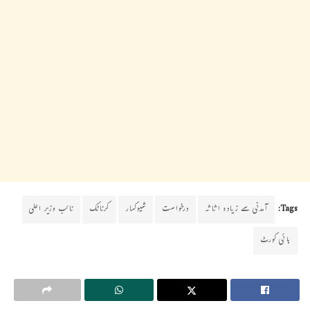
Tags:
آمدنی سے زیادہ اثاثہ
درخواست
شیوکمار
کرناٹک
نائب وزیر اعلی
ہائی کورٹ