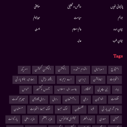
پارلیمانی خبریں
سائنس و تحقیق
موسيقى
جرائم
سیاست
میرا کالم
جہانِ اردو
عالم اسلام
ہمسایہ
جہانِ طب
عدلیہ
Tags
احتجاج
اسرائیل
اقوام متحدہ
الیکشن
الیکشن کمیشن
امریکہ
انتخابات
اپوزیشن
ایران
اے ایم یو
بنگلہ دیش
بھارتیہ جنتا پارٹی
بہار
بی جے پی
تلنگانہ
جامعہ ملیہ اسلامیہ
جموں وکشمیر
حماس
حکومت
خواتین
دہلی
راجستھان
راہل
راہل گاندھی
سپریم کورٹ
عام آدمی پارٹی
غزہ
فلسطین
لوک سبھا
لوک سبھا انتخابات
مسلمان
ممبئی
مودی
مہاراشٹر
نیشنل کانفرنس
وزیر اعظم
وزیر اعلیٰ
پارلیمنٹ