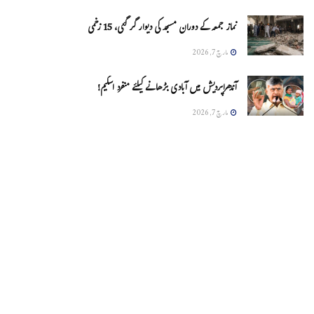
نماز جمعہ کے دوران مسجد کی دیوار گر گئی، 15 زخمی
مارچ 7, 2026
آندھراپردیش میں آبادی بڑھانے کیلئے منفرد اسکیم!
مارچ 7, 2026