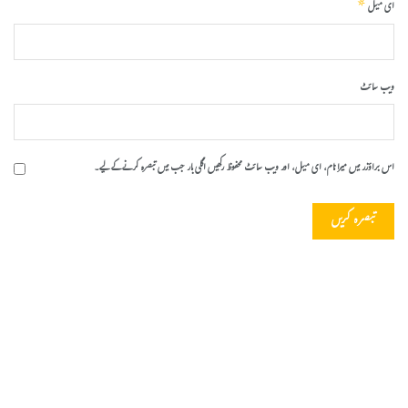
*
ای میل
ویب‌ سائٹ
اس براؤزر میں میرا نام، ای میل، اور ویب سائٹ محفوظ رکھیں اگلی بار جب میں تبصرہ کرنے کےلیے۔