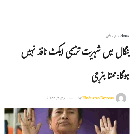
Home
دیار وطن
بنگال میں شہریت ترمیمی ایکٹ نافذ نہیں
ہوگا:ممتا بنرجی
Hindustan Express
by
نومبر 9, 2022