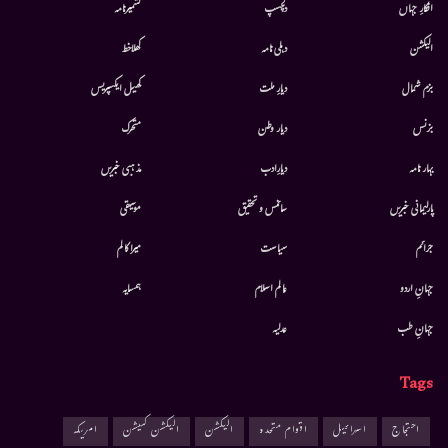
افکارِ جہاں
دلچسپ
کشمیرنامہ
الیکشن
دہلی نامہ
کھلاخط
بزم شمال
دیارِ ملت
کھیل ایکسپریس
بزنس
دیار وطن
متحرك
بہار نامہ
دیارِادب
مذہبی خبریں
پارلیمانی خبریں
سائنس و تحقیق
موسيقى
جرائم
سیاست
میرا کالم
جہانِ اردو
عالم اسلام
ہمسایہ
جہانِ طب
عدلیہ
Tags
احتجاج
اسرائیل
اقوام متحدہ
الیکشن
الیکشن کمیشن
امریکہ