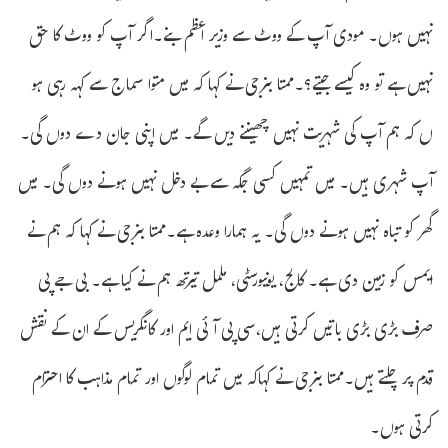
نہیں ہوں۔ مودی آپ کے ووٹ سے وزیر اعظم بنے۔اگر آپ کو ووٹ کا حق
نہیں ہے تو وہ کیسے جیتے؟۔ممتا بنرجی نے کہا کہ میں متوا سماج سے کہہ رہی ہو
ں کہ ہم آپ کی شہریت نہیں چھیننے دیں گے۔ میں اپنی جان دے دوں گی۔
آپ شہری ہیں۔ میں تمہیں کسی جگہ سے بے دخل نہیں ہونے دوں گی۔ میں
گھر کو تباہ نہیں ہونے دوں گی۔ یہ ہمارا وعدہ ہے۔ممتا بنرجی نے کہا کہ ہم نے
ایمس کو زمین دی ہے۔ کالج، یونیورسٹی، ململ تیرتھ ہم نے کیا ہے۔ بی جے پی
صرف بڑی بڑی باتیں کرتی ہیں،سی پی آئی ایم اور کانگریس کے ان کے نقش
قدم پر چلتے ہیں۔ممتا بنرجی نے کہاکہ میں تمام لوگوں اور تمام مذاہب کا احترام
کرتی ہوں۔