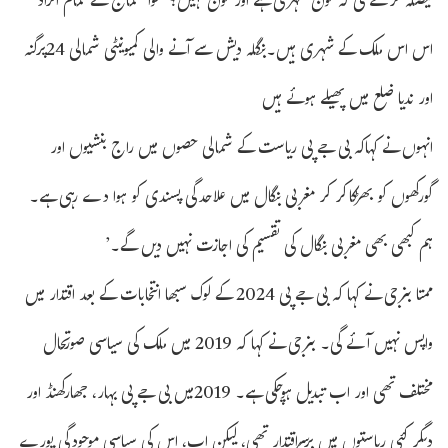
فیصلہ کرے گی کہ کون شہری ہے اور کون نہیں؟ متوا سماج کے تمام افراد
اس اس ملک کے شہری ہیں۔بنگلہ دیش سے آنے والی کمیونیٹی شمالی 24پرگنہ
اور ندیا ضلع میں پھیلے ہوئے ہیں
انہوں نے کہاکہ بی جے پی ریاست کے شمالی حصوں میں راج بنشیوں اور
گورکھوں کو بھڑکاکر کر مغربی بنگال میں علاحدگی پسندی کو ہوا دے رہی ہے۔
ہم کبھی بھی مغربی بنگال کی تقسیم کی اجازت نہیں دیں گے۔’
ممتا بنرجی نے کہا کہ بی جے پی 2024 کے لوک سبھا انتخابات کے بعد اقتدار میں
واپس نہیں آئے گی۔ بنرجی نے کہا کہ 2019 میں ملک کی سیاسی صورتحال
مختلف تھی اور اب تبدیل ہوچکی ہے۔ 2019میں بی جے پی بہار، جھارکھنڈ اور
دیگر کئی ریاستوں میں برسراقتدار تھی، لیکن اب، اس کی سیاسی موجودگی پورے