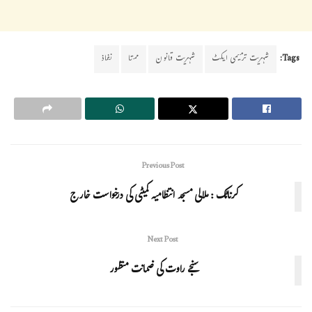
Tags:
شہریت ترمیمی ایکٹ
شہریت قانون
ممتا
نفاذ
Previous Post
کرناٹک : ملالی مسجد انتظامیہ کمیٹی کی درخواست خارج
Next Post
سنجے راوت کی ضمانت منظور