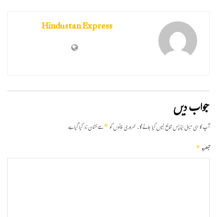
Hindustan Express
جواب دیں
*
آپ کا ای میل ایڈریس شائع نہیں کیا جائے گا۔
ضروری خانوں کو
سے نشان زد کیا گیا ہے
*
تبصرہ