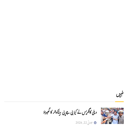
خبریں
دہلی کانگریس نے کیا بی جے پی ہیڈکواٹر کا گھیراؤ
جولائی 22, 2026