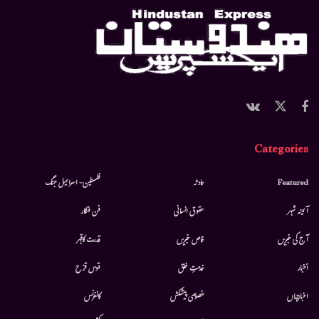
Categories
Featured
حادثہ
فلسطین- اسرائیل جنگ
آئینہ شہر
حقوق انسانی
فن فنکار
آج کی خبریں
خاص خبریں
قدرت کاقہر
أخبار
خدمتِ خلق
قوس قزح
اخبارجہاں
خصوصی پیشکش
کانفرنس