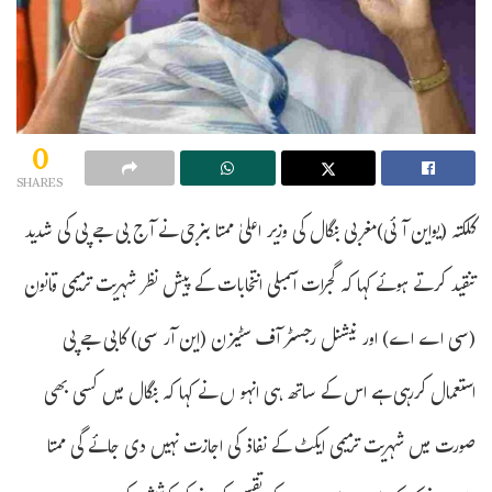
0
SHARES
کلکتہ (یواین آئی)مغربی بنگال کی وزیر اعلیٰ ممتا بنرجی نے آج بی جے پی کی شدید
تنقید کرتے ہوئے کہا کہ گجرات اسمبلی انتخابات کے پیش نظر شہریت ترمیمی قانون
(سی اے اے) اور نیشنل رجسٹر آف سٹیزن (این آر سی) کابی جے پی
استعمال کررہی ہے اس کے ساتھ ہی انہو ں نے کہا کہ بنگال میں کسی بھی
صورت میں شہریت ترمیمی ایکٹ کے نفاذ کی اجازت نہیں دی جائے گی ممتا