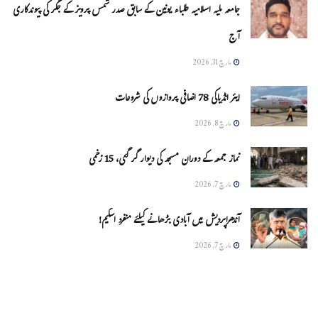
جامعہ ملیہ اسلامیہ طلباء یونین کے سابق صدر شمس پرویز کے جگر کی پیوندکاری
آج
مارچ 31, 2026
ایئر انڈیاکی 78 اضافی پروازوں کی شروعات
مارچ 8, 2026
نماز جمعہ کے دوران مسجد کی دیوار گر گئی، 15 زخمی
مارچ 7, 2026
آندھراپردیش میں آبادی بڑھانے کیلئے منفرد اسکیم!
مارچ 7, 2026