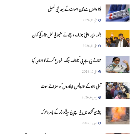
ہنتا وائرس سےتین اموات کے بعد مچی کھلبلی
مئی 11, 2026
بطور وزیر اعلیٰ جوزف وجئے نے سنبھالی تمل ناڈو کی کمان
مئی 11, 2026
ممتا نے بی جے پی کیخلاف جنگ شروع کرنے کا اعلان کیا
مئی 10, 2026
تمل ناڈو کے 9 پولیس اہلکاروں کو سزائے موت
اپریل 6, 2026
چنڈی گڑھ میں بی جے پی ہیڈکوارٹر کے باہر دھماکہ
اپریل 1, 2026