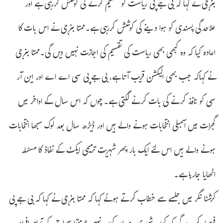
بنرجی نے کہا کہ بی جے پی ریاست کو تقسیم کرنے کی کوشش کررہی ہے اور
علاحدگی پسندی کو ہوا دینے کی کوشش کررہی ہے۔ممتا بنرجی نے اس بات کا
اعادہ کیا کہ وہ کبھی بھی ریاست کی تقسیم کی اجازت نہیں دیں گی۔ممتا بنرجی
نے کہاکہ جب بھی الیکشن قریب آتا ہے، بی جے پی سی اے اے اور این آر
سی کو نافذ کرنے کی بات کرنے لگتی ہے۔چوں کہ اس سال کے اواخر میں
گجرات میں اسمبلی انتخابات ہونے والے ہیں اور ڈیڑھ سال بعد لوک سبھا انتخابات
ہونے والے ہیں اس لئے ایک بار پھر شہریت ترمیمی ایکٹ کے نفاذ کا مسئلہ
اٹھایا جارہا ہے۔
کرشنا نگر میں جلسے سے خطاب کرتے ہوئے کہا کہ ممتا بنرجی نے کہا کہ بی جے پی