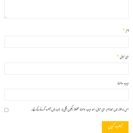
*
نام
*
ای میل
ویب‌ سائٹ
اس براؤزر میں میرا نام، ای میل، اور ویب سائٹ محفوظ رکھیں اگلی بار جب میں تبصرہ کرنے کےلیے۔