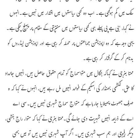
ملک میں کم ہوگئی ہے۔ اب وہ کئی ریاستوں میں اقتدار میں نہیں ہے۔انہوں
نے کہا، ‘بی جے پی پہلے ہی کئی ریاستوں میں سنترپتی کے مقام پر پہنچ چکی ہے۔
یہی وجہ ہے کہ وہ اپوزیشن جماعتوں پر حملہ کر رہی ہے اور اپوزیشن لیڈروں کو
بدنام کر کے گرفتار کر رہی ہے۔
ممتا بنرجی نے کہاکہ بنگال میں متواسماج کو تمام حقوق حاصل ہیں، انہیں جائداد
کا حق، لکشمی بھنڈار کی اسکیم کے فوائد انہیں مل رہے ہیں، انہوں نے کہا کہ ہ
صرف جھوٹ پھیلایا جارہا ہے کہ متواج سماج شہری نہیں ہیں۔سی اے
اے کے ذریعہ انہیں شہریت دی جائے گی۔ممتا بنرجی نے کہا کہ متوا، راج بنشی،
دیگر رفیوجی اور ہم سب شہری ہیں۔ اگر آپ شہری نہیں ہیں تو میں بھی