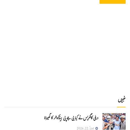
خبریں
دہلی کانگریس نے کیا بی جے پی ہیڈکواٹر کا گھیراؤ
جولائی 22, 2026