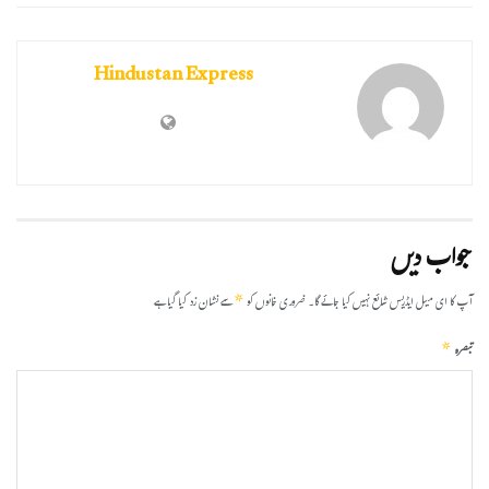
Hindustan Express
جواب دیں
*
آپ کا ای میل ایڈریس شائع نہیں کیا جائے گا۔
ضروری خانوں کو
سے نشان زد کیا گیا ہے
*
تبصرہ