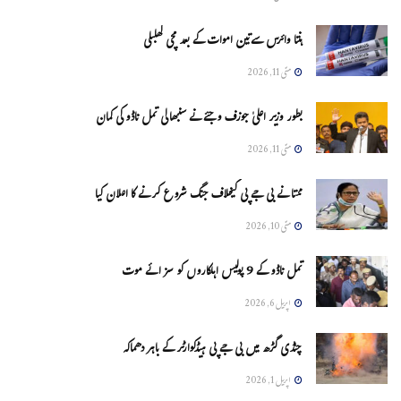
ہنتا وائرس سےتین اموات کے بعد مچی کھلبلی
مئی 11, 2026
بطور وزیر اعلیٰ جوزف وجئے نے سنبھالی تمل ناڈو کی کمان
مئی 11, 2026
ممتا نے بی جے پی کیخلاف جنگ شروع کرنے کا اعلان کیا
مئی 10, 2026
تمل ناڈو کے 9 پولیس اہلکاروں کو سزائے موت
اپریل 6, 2026
چنڈی گڑھ میں بی جے پی ہیڈکوارٹر کے باہر دھماکہ
اپریل 1, 2026