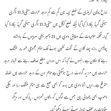
ریکارڈ ہوا تھا۔
لداخ یونین ٹریٹری کے ضلع لیہہ میں کم سے کم درجہ حرارت منفی11.5 ڈگری
سینٹی گریڈ ریکارڈ کیا گیا جبکہ ضلع کرگل میں منفی11.3 ڈگری سینٹی گریڈ ریکارڈ کیا
گیا۔محکمہ موسمیات کے مطابق وادی میں 21 دسمبر یعنی سردیوں کے بادشاہ
چالیس روزہ چلہ کلان کے تخت نشین ہونے تک موسم مجموعی طور پر خشک
رہنے کا امکان ہے۔انہوں نے کہا کہ اس دوران مطلع صاف رہنے سے شبانہ درجہ
حرارت میں مزید گراوٹ درج ہوسکتی ہے تاہم دن کے درجہ حرارت میں اضافہ
متوقع ہے۔دریں اثنا وادی میں بدھ کو بھی صبح سے ہی موسم خشک رہا اور ہلکی
دھوپ بھی چھائی رہی جس سے لوگوں کو دکان تھڑوں ، پارکوں اور دیگر
مقامات پر لطف اندوز ہوتے ہوئے دیکھا گیا۔