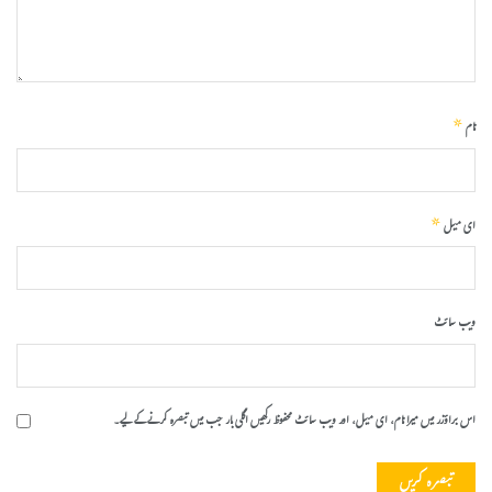
*
نام
*
ای میل
ویب‌ سائٹ
اس براؤزر میں میرا نام، ای میل، اور ویب سائٹ محفوظ رکھیں اگلی بار جب میں تبصرہ کرنے کےلیے۔