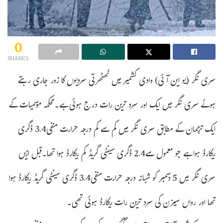
0
SHARES
سری نگر (یو این آئی) وادی کشمیر میں ٹھٹھرتی سردیوں کا زور جاری رہتے
ہوئے سری نگر میں ایک اور سرد ترین رات درج ہوئی ہے۔محکمہ موسمیات کے
ایک ترجمان کے مطابق سری نگر میں کم سے کم درجہ حرارت منفی3.4 ڈگری
ریکارڈ ہوا ہے جو معمول سے2.4 ڈگری سینٹی گریڈ کم ریکارڈ ہوا تھا۔قبل ازیں
سری نگر میں 5 دسمبر کو شبانہ درجہ حرارت منفی3.4 ڈگری سینٹی گریڈ ریکارڈ ہوا
تھا اور رواں سیزن کی سرد ترین رات ریکارڈ ہوئی تھی۔