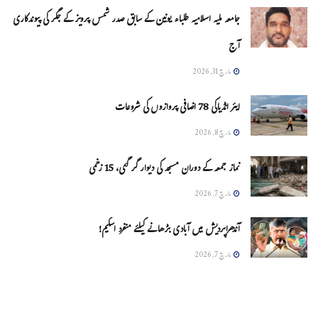
جامعہ ملیہ اسلامیہ طلباء یونین کے سابق صدر شمس پرویز کے جگر کی پیوندکاری
آج
مارچ 31, 2026
ایئر انڈیاکی 78 اضافی پروازوں کی شروعات
مارچ 8, 2026
نماز جمعہ کے دوران مسجد کی دیوار گر گئی، 15 زخمی
مارچ 7, 2026
آندھراپردیش میں آبادی بڑھانے کیلئے منفرد اسکیم!
مارچ 7, 2026