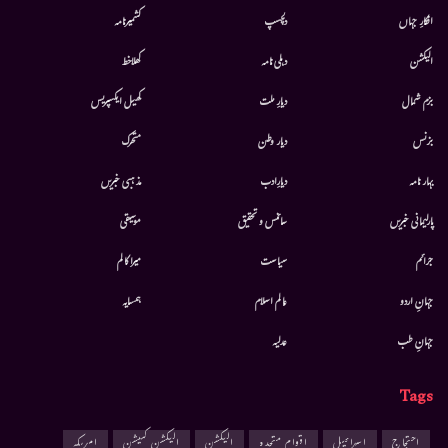
افکارِ جہاں
دلچسپ
کشمیرنامہ
الیکشن
دہلی نامہ
کھلاخط
بزم شمال
دیارِ ملت
کھیل ایکسپریس
بزنس
دیار وطن
متحرك
بہار نامہ
دیارِادب
مذہبی خبریں
پارلیمانی خبریں
سائنس و تحقیق
موسيقى
جرائم
سیاست
میرا کالم
جہانِ اردو
عالم اسلام
ہمسایہ
جہانِ طب
عدلیہ
Tags
احتجاج
اسرائیل
اقوام متحدہ
الیکشن
الیکشن کمیشن
امریکہ