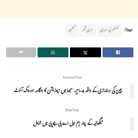
Tags:
ٹھٹھرتی سردی
سری نگر
کشمیر
Previous Post
چین کی دراندازی کے واقعہ پرراجیہ سبھا میں اپوزیشن کا ہنگامہ اورواک آؤٹ
Next Post
میگھالیہ کے چار ایم ایل اے بی جے پی میں شامل