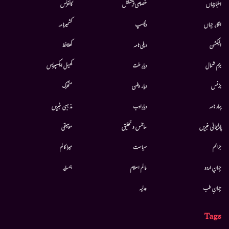
اخبارجہاں
خصوصی پیشکش
کانفرنس
افکارِ جہاں
دلچسپ
کشمیرنامہ
الیکشن
دہلی نامہ
کھلاخط
بزم شمال
دیارِ ملت
کھیل ایکسپریس
بزنس
دیار وطن
متحرك
بہار نامہ
دیارِادب
مذہبی خبریں
پارلیمانی خبریں
سائنس و تحقیق
موسيقى
جرائم
سیاست
میرا کالم
جہانِ اردو
عالم اسلام
ہمسایہ
جہانِ طب
عدلیہ
Tags