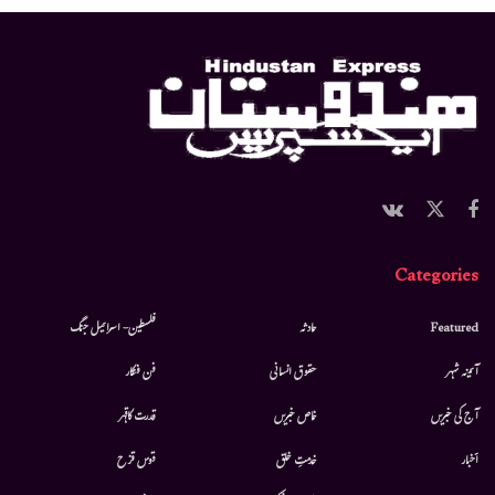
Categories
Featured
حادثہ
فلسطین- اسرائیل جنگ
آئینہ شہر
حقوق انسانی
فن فنکار
آج کی خبریں
خاص خبریں
قدرت کاقہر
أخبار
خدمتِ خلق
قوس قزح