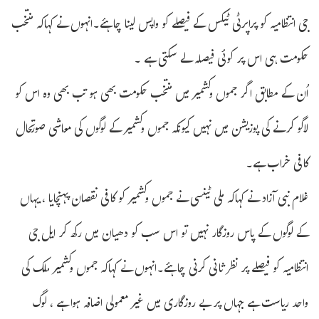
جی انتظامیہ کو پراپرٹی ٹیکس کے فیصلے کو واپس لینا چاہئے۔انہوں نے کہاکہ منتخب
حکومت ہی اس پر کوئی فیصلہ لے سکتی ہے ۔
اُن کے مطابق اگر جموں وکشمیر میں منتخب حکومت بھی ہو تب بھی وہ اس کو
لاگو کرنے کی پوزیشن میں نہیں کیونکہ جموں وکشمیر کے لوگوں کی معاشی صورتحال
کافی خراب ہے۔
غلام نبی آزاد نے کہاکہ ملی ٹینسی نے جموں وکشمیر کو کافی نقصان پہنچایا ، یہاں
کے لوگوں کے پاس روزگار نہیں تو اس سب کو دھیان میں رکھ کر ایل جی
انتظامیہ کو فیصلے پر نظر ثانی کرنی چاہئے۔انہوں نے کہاکہ جموں وکشمیر ملک کی
واحد ریاست ہے جہاں پر بے روزگاری میں غیر معمولی اضافہ ہوا ہے ، لوگ