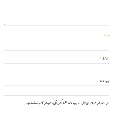
*
نام
*
ای میل
ویب‌ سائٹ
اس براؤزر میں میرا نام، ای میل، اور ویب سائٹ محفوظ رکھیں اگلی بار جب میں تبصرہ کرنے کےلیے۔