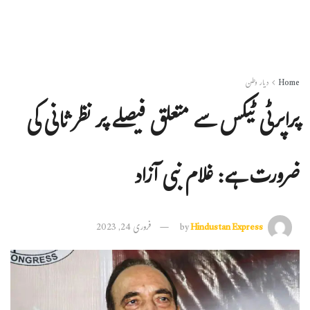
Home
دیار وطن
پراپرٹی ٹیکس سے متعلق فیصلے پر نظر ثانی کی
ضرورت ہے: غلام نبی آزاد
Hindustan Express
by
فروری 24, 2023