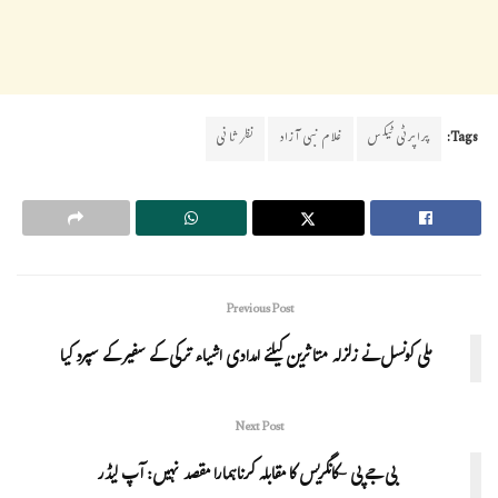
Tags:
پراپرٹی ٹیکس
غلام نبی آزاد
نظر ثانی
Previous Post
ملی کونسل نے زلزلہ متاثرین کیلئے امدادی اشیاء ترکی کے سفیر کے سپرد کیا
Next Post
بی جے پی -کانگریس کا مقابلہ کرناہمارا مقصد نہیں: آپ لیڈر