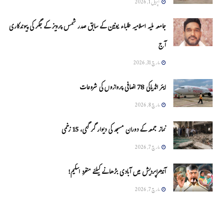
اپریل 1, 2026
جامعہ ملیہ اسلامیہ طلباء یونین کے سابق صدر شمس پرویز کے جگر کی پیوندکاری
آج
مارچ 31, 2026
ایئر انڈیاکی 78 اضافی پروازوں کی شروعات
مارچ 8, 2026
نماز جمعہ کے دوران مسجد کی دیوار گر گئی، 15 زخمی
مارچ 7, 2026
آندھراپردیش میں آبادی بڑھانے کیلئے منفرد اسکیم!
مارچ 7, 2026