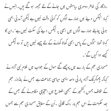
روزگار کی خاطر دوسری ریاستوں میں جانے کے لئے مجبور ہو گئے ہیں۔انہوں نے
کہا: ’ٹیکس دینے میں ہمارے لوگوں کو کوئی دقت نہیں ہے لیکن آمدنی بھی
ہونی چاہئے ہمارے لوگوں میں ابھی یہ ٹیکس دینے کی سکت نہیں ہے‘۔ان کا
کہنا تھا: ’لوگوں کے پاس ابھی کھانا کھانے کے لئے پیسے نہیں ہیں تو وہ ٹیکس
کیسے ادا کریں گے‘۔
مسماری مہم کے بارے میں پوچھے گئے سوال کے جواب میں غلام نبی آزاد نے
کہاکہ ڈیموکریٹک آزاد پارٹی واحد ایسی سیاسی جماعت ہے جس نے بلڈوزر مہم
کے خلاف جموں وکشمیر کے سبھی اضلاع میں احتجاجی مظاہرئے کئے جس کے
بعد حکومت نے اس مہم پر روک لگائی ۔اُن کے مطابق مسماری مہم سے جموں