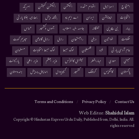
احتجاج
اسرائیل
اقوام متحدہ
الیکشن
الیکشن کمیشن
امریکہ
انتخابات
اپوزیشن
ایران
اے ایم یو
بنگلہ دیش
بھارتیہ جنتا پارٹی
بہار
بی جے پی
تلنگانہ
جامعہ ملیہ اسلامیہ
جموں وکشمیر
حماس
حکومت
خواتین
دہلی
راجستھان
راہل
راہل گاندھی
سپریم کورٹ
عام آدمی پارٹی
غزہ
فلسطین
لوک سبھا
لوک سبھا انتخابات
مسلمان
ممبئی
مودی
مہاراشٹر
نیشنل کانفرنس
وزیر اعظم
وزیر اعلیٰ
پارلیمنٹ
پاکستان
کانگریس
کرناٹک
کشمیر
کیجریوال
ہماچل پردیش
ہندوستان
Terms and Conditions
Privacy Policy
Contact Us
Web Editor:
Shahidul Islam
.Copyright © Hindustan Express Urdu Daily, Published from, Delhi, India. All
rights reserved