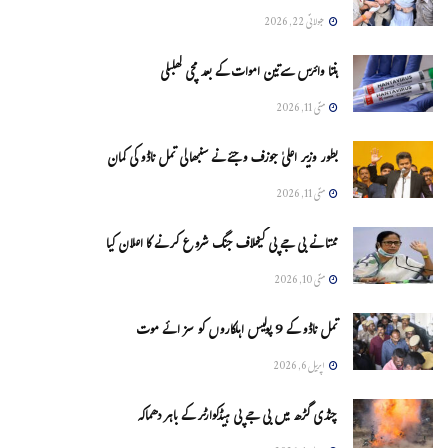
جولائی 22, 2026
ہنتا وائرس سےتین اموات کے بعد مچی کھلبلی
مئی 11, 2026
بطور وزیر اعلیٰ جوزف وجئے نے سنبھالی تمل ناڈو کی کمان
مئی 11, 2026
ممتا نے بی جے پی کیخلاف جنگ شروع کرنے کا اعلان کیا
مئی 10, 2026
تمل ناڈو کے 9 پولیس اہلکاروں کو سزائے موت
اپریل 6, 2026
چنڈی گڑھ میں بی جے پی ہیڈکوارٹر کے باہر دھماکہ