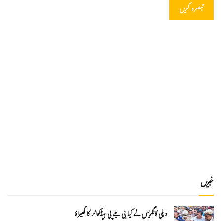
خبریں
دہلی کانگریس نے کیا بی جے پی ہیڈکواٹر کا گھیراؤ