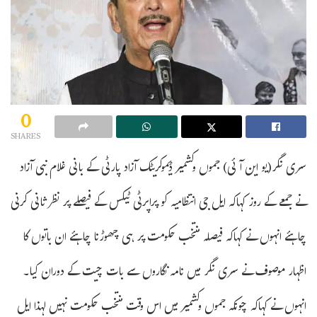
0
SHARES
سری نگر(یو این آئی) جموں وکشمیر ڈیموکریٹک آزاد پارٹی کے بانی غلام نبی آزاد
نے جمعے کے روز کہاکہ ایل جی انتظامیہ کو پراپرٹی ٹیکس کے فیصلے پر نظر ثانی کرنی
چاہئے انہوں نے کہاکہ فیصلہ منتخب حکومت پر ہی چھوڑنا چاہئے ان باتوں کا
اظہار موصوف نے سری نگر میں نامہ نگاروں سے بات چیت کے دوران کیا۔
انہوں نے کہاکہ چونکہ جموں وکشمیر میں اس وقت منتخب حکومت نہیں لہذا ایل