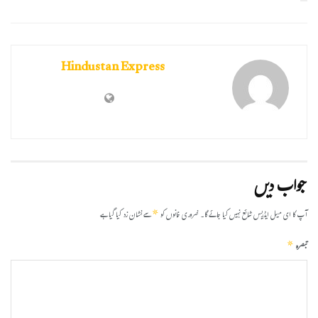
Hindustan Express
جواب دیں
*
آپ کا ای میل ایڈریس شائع نہیں کیا جائے گا۔
ضروری خانوں کو
سے نشان زد کیا گیا ہے
*
تبصرہ