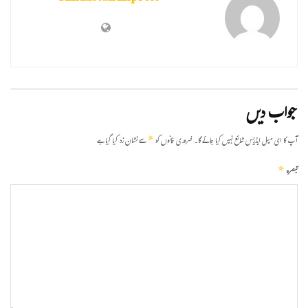
جواب دیں
*
آپ کا ای میل ایڈریس شائع نہیں کیا جائے گا۔
ضروری خانوں کو
سے نشان زد کیا گیا ہے
*
تبصرہ