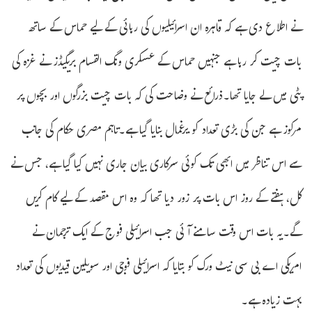
نے اطلاع دی ہے کہ قاہرہ ان اسرائیلیوں کی رہائی کے لیے حماس کے ساتھ
بات چیت کر رہا ہے جنہیں حماس کے عسکری ونگ القسام بریگیڈز نے غزہ کی
پٹی میں لے جایا تھا۔ذرائع نے وضاحت کی کہ بات چیت بزرگوں اور بچوں پر
مرکوز ہے جن کی بڑی تعداد کو یرغمال بنایا گیا ہے۔تاہم مصری حکام کی جانب
سے اس تناظر میں ابھی تک کوئی سرکاری بیان جاری نہیں کیا گیا ہے، جس نے
کل، ہفتے کے روز اس بات پر زور دیا تھا کہ وہ اس مقصد کے لیے کام کریں
گے۔یہ بات اس وقت سامنے آئی جب اسرائیلی فوج کے ایک ترجمان نے
امریکی اے بی سی نیٹ ورک کو بتایا کہ اسرائیلی فوجی اور سویلین قیدیوں کی تعداد
بہت زیادہ ہے۔