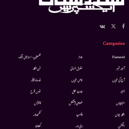
Categories
Featured
حادثہ
فلسطین- اسرائیل جنگ
آئینہ شہر
حقوق انسانی
فن فنکار
آج کی خبریں
خاص خبریں
قدرت کاقہر
أخبار
خدمتِ خلق
قوس قزح
اخبارجہاں
خصوصی پیشکش
کانفرنس
افکارِ جہاں
دلچسپ
کشمیرنامہ
الیکشن
دہلی نامہ
کھلاخط