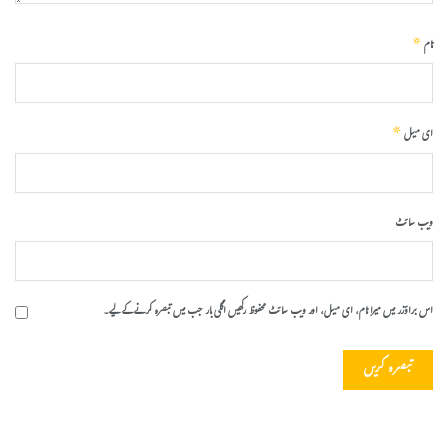
*
نام
*
ای میل
ویب‌ سائٹ
اس براؤزر میں میرا نام، ای میل، اور ویب سائٹ محفوظ رکھیں اگلی بار جب میں تبصرہ کرنے کےلیے۔