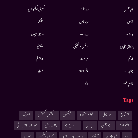
بزم شمال
دیارِ ملت
کھیل ایکسپریس
بزنس
دیار وطن
متحرك
بہار نامہ
دیارِادب
مذہبی خبریں
پارلیمانی خبریں
سائنس و تحقیق
موسيقى
جرائم
سیاست
میرا کالم
جہانِ اردو
عالم اسلام
ہمسایہ
جہانِ طب
عدلیہ
Tags
احتجاج
اسرائیل
اقوام متحدہ
الیکشن
الیکشن کمیشن
امریکہ
انتخابات
اپوزیشن
ایران
اے ایم یو
بنگلہ دیش
بھارتیہ جنتا پارٹی
بہار
بی جے پی
تلنگانہ
جامعہ ملیہ اسلامیہ
جموں وکشمیر
حماس