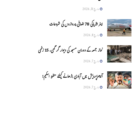
مارچ 31, 2026
ایئر انڈیاکی 78 اضافی پروازوں کی شروعات
مارچ 8, 2026
نماز جمعہ کے دوران مسجد کی دیوار گر گئی، 15 زخمی
مارچ 7, 2026
آندھراپردیش میں آبادی بڑھانے کیلئے منفرد اسکیم!
مارچ 7, 2026