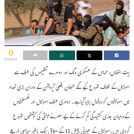
0
SHARES
بیت المقدس: حماس کے عسکری ونگ اور دوسرے تنظیموں کی طرف سے
اسرائیل کے خلاف شروع کیے گئے طوفان اقصیٰ آپریشن کے دوران بڑی تعداد
میں اسرائیلیوں کو یرغمال بنایا گیا ہے۔ دوسری طرف اسرائیل اور فلسطینیوں
کےدرمیان جاری کشیدگی کم کرنے کے لیے مصرنے ثالثی کی کوششیں شروع
کردی ہیں۔اسرائیل کے عبرانی چینل 12 کے مطابق ایک باخبر سیاسی ذریعے