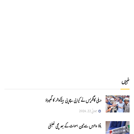
خبریں
دہلی کانگریس نے کیا بی جے پی ہیڈکواٹر کا گھیراؤ
جولائی 22, 2026
ہنتا وائرس سےتین اموات کے بعد مچی کھلبلی