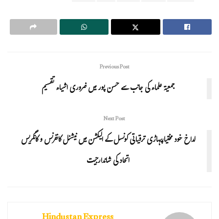
Previous Post
جمعیۃ علماء کی جانب سے حسن پور میں ضروری اشیاء تقسیم
Next Post
لداخ خود مختیارپہاڑی ترقیاتی کونسل کے الیکشن میں نیشنل کانفرنس و کانگریس
اتحاد کی شاندارجیت
Hindustan Express