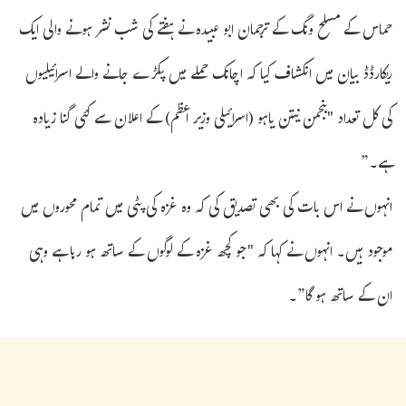
حماس کے مسلح ونگ کے ترجمان ابو عبیدہ نے ہفتے کی شب نشر ہونے والی ایک
ریکارڈڈ بیان میں انکشاف کیا کہ اچانک حملے میں پکڑے جانے والے اسرائیلیوں
کی کل تعداد "بنجمن نیتن یاہو (اسرائیلی وزیر اعظم) کے اعلان سے کئی گنا زیادہ
ہے۔”
انہوں نے اس بات کی بھی تصدیق کی کہ وہ غزہ کی پٹی میں تمام محوروں میں
موجود ہیں۔ انہوں نے کہا کہ "جو کچھ غزہ کے لوگوں کے ساتھ ہو رہا ہے وہی
ان کے ساتھ ہو گا”۔