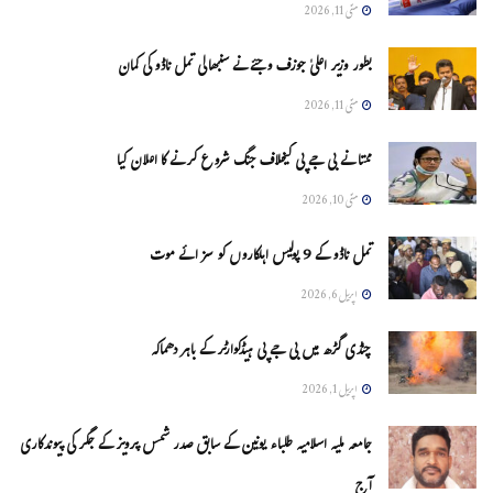
مئی 11, 2026
بطور وزیر اعلیٰ جوزف وجئے نے سنبھالی تمل ناڈو کی کمان
مئی 11, 2026
ممتا نے بی جے پی کیخلاف جنگ شروع کرنے کا اعلان کیا
مئی 10, 2026
تمل ناڈو کے 9 پولیس اہلکاروں کو سزائے موت
اپریل 6, 2026
چنڈی گڑھ میں بی جے پی ہیڈکوارٹر کے باہر دھماکہ
اپریل 1, 2026
جامعہ ملیہ اسلامیہ طلباء یونین کے سابق صدر شمس پرویز کے جگر کی پیوندکاری
آج