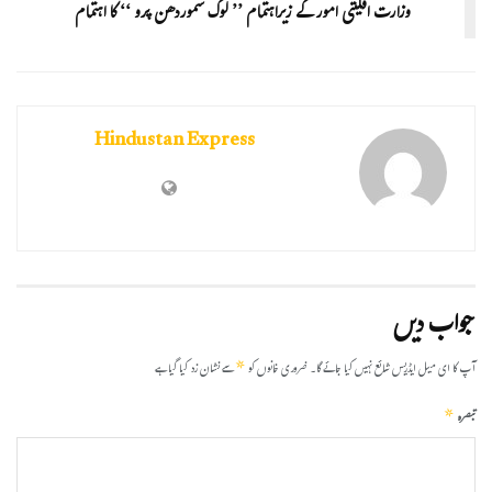
وزارت اقلیتی امور کے زیراہتمام ’’ لوک سموردھن پرو ‘‘ کا اہتمام
Hindustan Express
جواب دیں
*
آپ کا ای میل ایڈریس شائع نہیں کیا جائے گا۔
ضروری خانوں کو
سے نشان زد کیا گیا ہے
*
تبصرہ