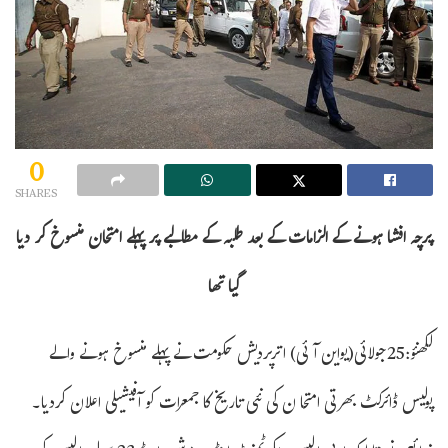
0
SHARES
پرچہ افشا ہونے کے الزامات کے بعد طلبہ کے مطالبے پر پہلے امتحان منسوخ کر دیا
گیا تھا
لکھنؤ:25جولائی(یواین آئی) اترپردیش حکومت نے پہلے منسوخ ہونے والے
پولیس ڈائرکٹ بھرتی امتحا ن کی نئی تاریخ کا جمعرات کو آفیشیلی اعلان کردیا۔