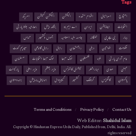
Tags
احتجاج
اسرائیل
اقوام متحدہ
الیکشن
الیکشن کمیشن
امریکہ
انتخابات
اپوزیشن
ایران
اے ایم یو
بنگلہ دیش
بھارتیہ جنتا پارٹی
بہار
بی جے پی
تلنگانہ
جامعہ ملیہ اسلامیہ
جموں وکشمیر
حماس
حکومت
خواتین
دہلی
راجستھان
راہل
راہل گاندھی
سپریم کورٹ
عام آدمی پارٹی
غزہ
فلسطین
لوک سبھا
لوک سبھا انتخابات
مسلمان
ممبئی
مودی
مہاراشٹر
نیشنل کانفرنس
وزیر اعظم
وزیر اعلیٰ
پارلیمنٹ
پاکستان
کانگریس
کرناٹک
کشمیر
کیجریوال
ہماچل پردیش
ہندوستان
Terms and Conditions
Privacy Policy
Contact Us
Web Editor:
Shahidul Islam
.Copyright © Hindustan Express Urdu Daily, Published from, Delhi, India. All
rights reserved