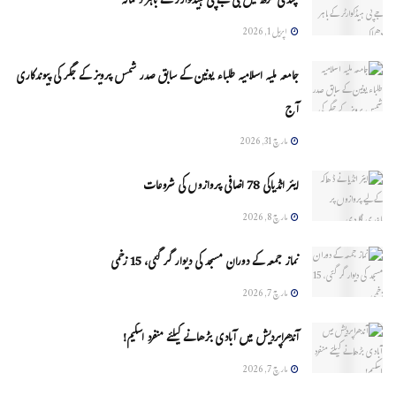
چنڈی گڑھ میں بی جے پی ہیڈکوارٹر کے باہر دھماکہ
اپریل 1, 2026
جامعہ ملیہ اسلامیہ طلباء یونین کے سابق صدر شمس پرویز کے جگر کی پیوندکاری
آج
مارچ 31, 2026
ایئر انڈیاکی 78 اضافی پروازوں کی شروعات
مارچ 8, 2026
نماز جمعہ کے دوران مسجد کی دیوار گر گئی، 15 زخمی
مارچ 7, 2026
آندھراپردیش میں آبادی بڑھانے کیلئے منفرد اسکیم!
مارچ 7, 2026