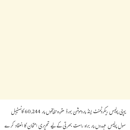
یوپی پولیس ریکروٹمنٹ اینڈ پروموشن بورڈ مقررہ تاریخوں پر 60,244 کانسٹیبل
سول پولیس عہدوں پر براہ راست بھرتی کے لیے تحریری امتحان کا انعقاد کرے