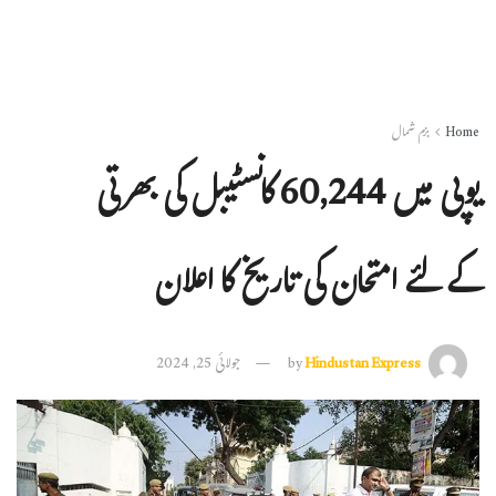
Home
بزم شمال
یوپی میں 60,244 کانسٹیبل کی بھرتی
کےلئے امتحان کی تاریخ کا اعلان
Hindustan Express
by
جولائی 25, 2024