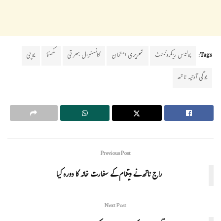
Tags:
پولیس ریکروٹمنٹ
تحریری امتحان
کانسٹیبل بھرتی
لکھنؤ
یوپی
یوگی آدتیہ ناتھ
Previous Post
راج ناتھ نے ویتنام کے سفارت خانہ کا دورہ کیا
Next Post