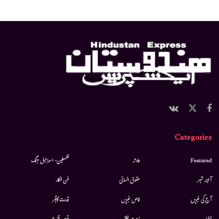
Categories
Featured
حادثہ
فلسطین- اسرائیل جنگ
آئینہ شہر
حقوق انسانی
فن فنکار
آج کی خبریں
خاص خبریں
قدرت کاقہر