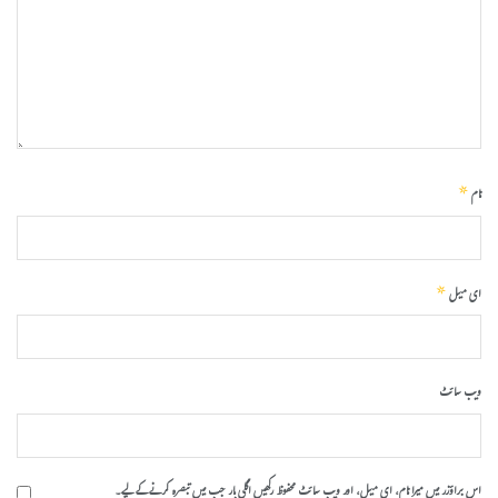
*
نام
*
ای میل
ویب‌ سائٹ
اس براؤزر میں میرا نام، ای میل، اور ویب سائٹ محفوظ رکھیں اگلی بار جب میں تبصرہ کرنے کےلیے۔