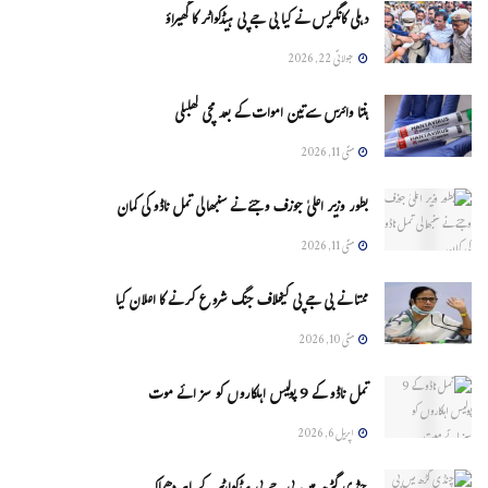
دہلی کانگریس نے کیا بی جے پی ہیڈکواٹر کا گھیراؤ
جولائی 22, 2026
ہنتا وائرس سےتین اموات کے بعد مچی کھلبلی
مئی 11, 2026
بطور وزیر اعلیٰ جوزف وجئے نے سنبھالی تمل ناڈو کی کمان
مئی 11, 2026
ممتا نے بی جے پی کیخلاف جنگ شروع کرنے کا اعلان کیا
مئی 10, 2026
تمل ناڈو کے 9 پولیس اہلکاروں کو سزائے موت
اپریل 6, 2026