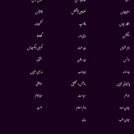
أخبار
خدمتِ خلق
قوس قزح
اخبارجہاں
خصوصی پیشکش
کانفرنس
افکارِ جہاں
دلچسپ
کشمیرنامہ
الیکشن
دہلی نامہ
کھلاخط
بزم شمال
دیارِ ملت
کھیل ایکسپریس
بزنس
دیار وطن
متحرك
بہار نامہ
دیارِادب
مذہبی خبریں
پارلیمانی خبریں
سائنس و تحقیق
موسيقى
جرائم
سیاست
میرا کالم
جہانِ اردو
عالم اسلام
ہمسایہ
جہانِ طب
عدلیہ