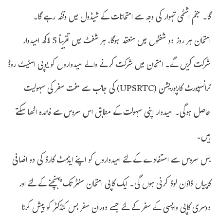
گا۔ جنم اشٹمی تہوار کی وجہ سے امتحانات کے شیڈول میں وقفہ رہے گا۔
امتحان ہر روز دو شفٹوں میں منعقد ہوگا، ہر شفٹ میں تقریباً 5 لاکھ امیدوار
شرکت کریں گے۔ امتحان میں شرکت کرنے والے امیدواروں کو یوپی اسٹیٹ روڈ
ٹرانسپورٹ کارپوریشن (UPSRTC) کی جانب سے مفت سفر کی سہولیت
حاصل ہوگی۔ امیدوار اپنی سہولت کے مطابق اس سروس سے فائدہ اٹھا سکتے
ہیں۔
بس سروس سے استفادے کے لئے امیدواروں کو اپنے ایڈمٹ کارڈ کی دو اضافی
کاپیاں ڈاؤن لوڈ کرنی ہوں گی۔ ایک کاپی امتحان سنٹر تک پہنچنے کے لئے اور
دوسری کاپی واپسی کے سفر کے لئے جسے دوران سفر بس کنڈکٹر کو پیش کرنا