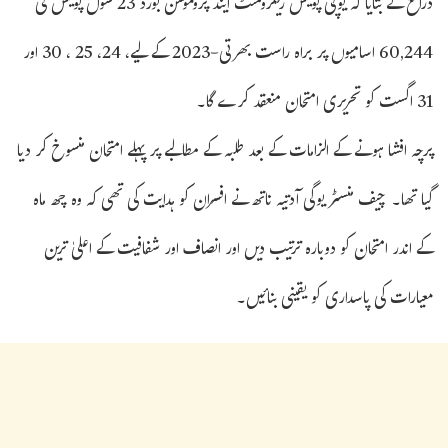
ذرائع نے بتایا کہ یوپی پولیس ریکروٹمنٹ اینڈ پروموشن بورڈ 23 سول پولیس کی
60,244 اسامیوں پر براہ راست بھرتی-2023 کے لیے، 24، 25 ، 30 ​​اور
31 اگست کو تحریری امتحان منعقد کرے گا۔
پرچہ افشا ہونے کے الزامات کے بعد طلبہ کے مطالبے پر پہلے امتحان منسوخ کر دیا
گیا تھا۔ چیف منسٹر یوگی آدتیہ ناتھ نے افسران کو ہدایت کی تھی کہ وہ چھ ماہ
کے اندر امتحان کو دوبارہ ترتیب دیں اور انصاف اور شفافیت کے اعلیٰ ترین
معیارات کی پاسداری کو یقینی بنائیں۔