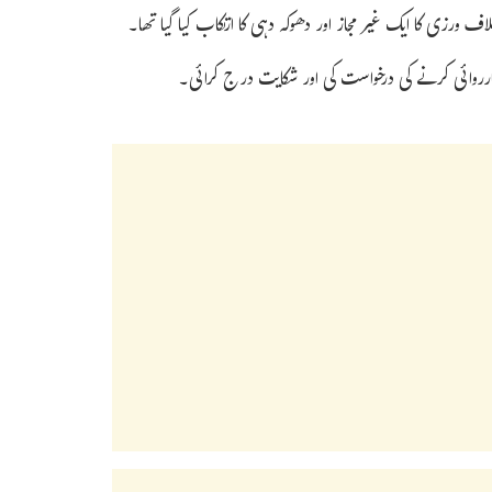
ف ورزی کا ایک غیر مجاز اور دھوکہ دہی کا ارتکاب کیا گیا تھا۔
ارروائی کرنے کی درخواست کی اور شکایت درج کرائی۔