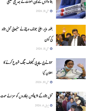
ہنتا وائرس سےتین اموات کے بعد مچی کھلبلی
مئی 11, 2026
بطور وزیر اعلیٰ جوزف وجئے نے سنبھالی تمل ناڈو
کی کمان
مئی 11, 2026
ممتا نے بی جے پی کیخلاف جنگ شروع کرنے کا
اعلان کیا
مئی 10, 2026
تمل ناڈو کے 9 پولیس اہلکاروں کو سزائے موت
اپریل 6, 2026