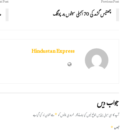
t Post
Previous Post
چھتیس گڑھ کی 70 اسمبلی سیٹوں پر پولنگ
مد
Hindustan Express
جواب دیں
*
آپ کا ای میل ایڈریس شائع نہیں کیا جائے گا۔
ضروری خانوں کو
سے نشان زد کیا گیا ہے
*
تبصرہ