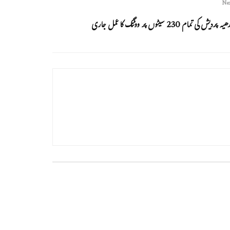
Nex
ھیہ پردیش کی تمام 230 سیٹوں پر ووٹنگ کا عمل جاری