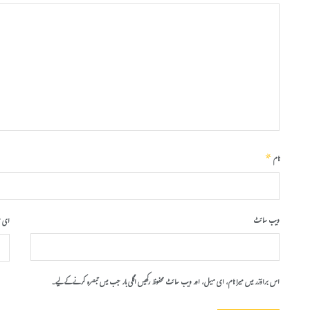
*
نام
ویب‌ سائٹ
ای 
اس براؤزر میں میرا نام، ای میل، اور ویب سائٹ محفوظ رکھیں اگلی بار جب میں تبصرہ کرنے کےلیے۔