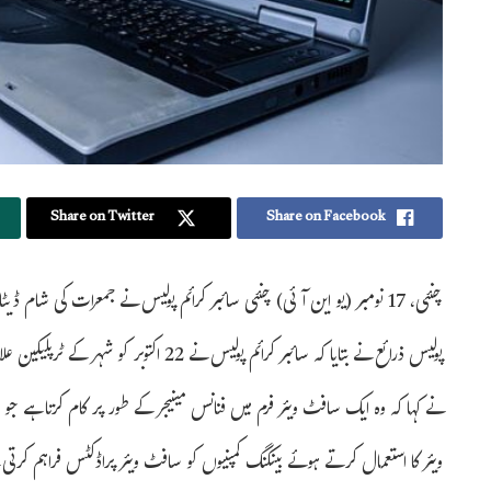
Share on Twitter
Share on Facebook
چنئی، 17 نومبر (یو این آئی) چنئی سائبر کرائم پولیس نے جمعرات کی شام
پولیس ذرائع نے بتایا کہ سائبر کرائم پولیس 
نے کہا کہ وہ ایک سافٹ ویئر فرم میں فنانس مینیجر کے طور پر کام کرتا ہے جو
ویئر کا استعمال کرتے ہوئے بینکنگ کمپنیوں کو سافٹ ویئر پراڈکٹس فراہم کرتی