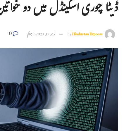
ڈیٹا چوری اسکینڈل میں دو خواتین
0
Hindustan Express
by
نومبر 17, 2023
in
جرائم