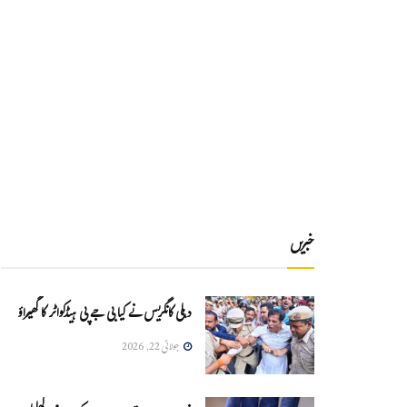
خبریں
دہلی کانگریس نے کیا بی جے پی ہیڈکواٹر کا گھیراؤ
جولائی 22, 2026