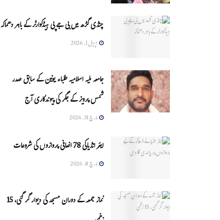
چنڈی گڑھ میں بی جے پی ہیڈکوارٹر کے باہر دھماکہ
اپریل 1, 2026
جامعہ ملیہ اسلامیہ طلباء یونین کے سابق صدر
شمس پرویز کے جگر کی پیوندکاری آج
مارچ 31, 2026
ایئر انڈیاکی 78 اضافی پروازوں کی شروعات
مارچ 8, 2026
نماز جمعہ کے دوران مسجد کی دیوار گر گئی، 15