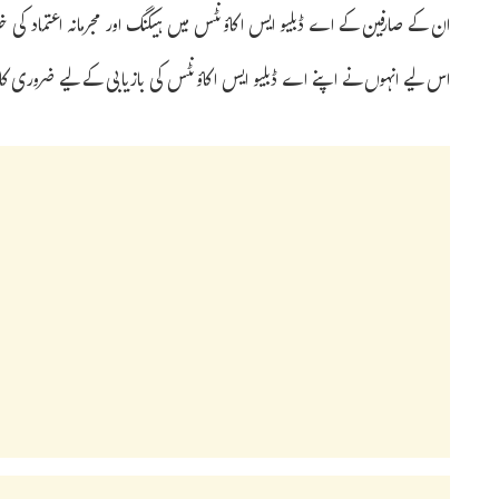
ان کے صارفین کے اے ڈبلیو ایس اکاؤنٹس میں ہیکنگ اور مجرمانہ اعتماد کی خلا
اس لیے انہوں نے اپنے اے ڈبلیو ایس اکاؤنٹس کی بازیابی کے لیے ضروری ک