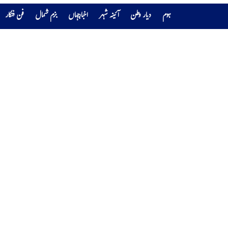
ہوم
دیار وطن
آئینہ شہر
اخبارجہاں
بزم شمال
فن فنکار