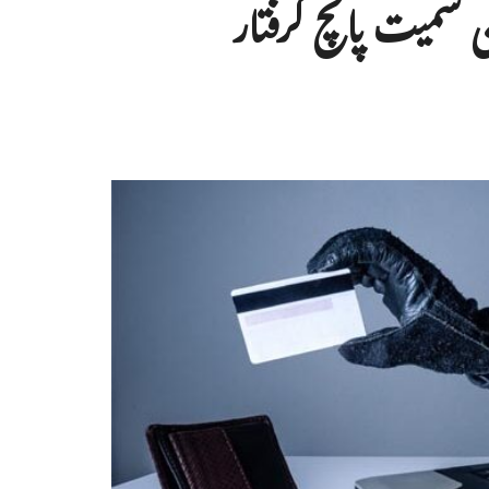
 سمیت پانچ گرفتار