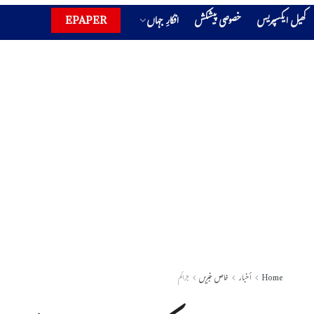
کھیل ایکسپریس
خصوصی پیشکش
افکارِ جہاں
EPAPER
Home
أخبار
خاص خبریں
جرائم