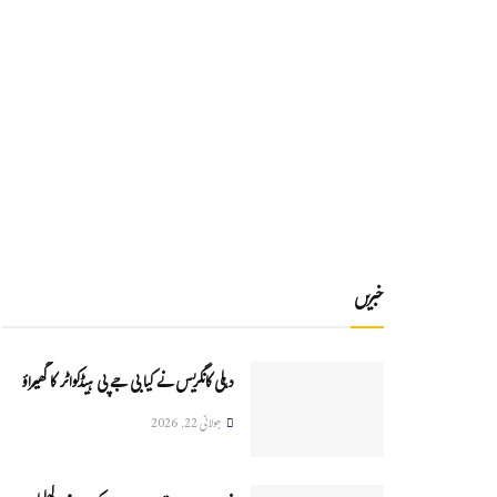
خبریں
دہلی کانگریس نے کیا بی جے پی ہیڈکواٹر کا گھیراؤ
جولائی 22, 2026