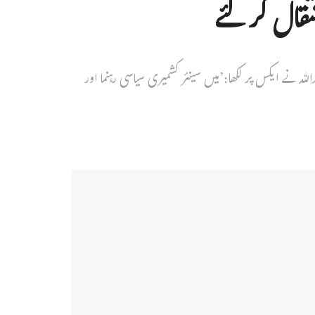
قال کر گئے
للہ نے ایکس پر لکھا:’میں سینئر کشمیری سیاسی رہنما اور