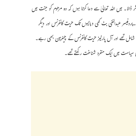
ڈالا۔ میں اللہ تعالیٰ سے دعا کرتا ہوں کہ وہ مرحوم کو جنت میں
روفیسر عبدالغنی بٹ کئی دہائیوں تک حریت کانفرنس اور دیگر
ں شامل تھے اور آل پارٹیز حریت کانفرنس کے چیئرمین بھی رہے۔
 سیاست میں ایک منفرد شناخت رکھتے تھے۔