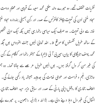
نظریات مختلف تھے، وہ میرے والد مفتی محمد سعید کے قریبی اور محترم دوس
سجاد غنی لون کی تعزیت:پیپلز کانفرنس کے صدر اور رکن اسمبلی ہندوارہ سجاد 
خانہ سے دلی تعزیت۔ وہ صرف ایک سیاسی رہنما ہی نہیں بلکہ ایک ادبی شخص
کے ساتھ طویل نشستوں کا موقع ملا۔ اللہ تعالیٰ انہیں جنت الفردوس میں ج
محمد یوسف تاریگامی کا بیان:سی پی آئی (ایم) کے سینئر رہنما اور کولگام کے رکن 
کی خبر سن کر دل گرفتہ ہوں۔ میں انہیں طویل عرصے سے جانتا تھا۔ وہ جموں
عاجزی، فہم و فراست اور عوامی خدمت کی جدوجہد ہمیشہ یاد رکھی جائے گی۔ ان
الطاف بخاری کا ردعمل:اپنی پارٹی کے صدر اور سابق وزیر سید الطاف بخاری
انتقال کی خبر دل دہلا دینے والی ہے۔ اِنّا للہ و اِنّا اِلَیہ راجعون۔ یہ می