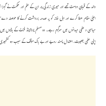
والد کے قریبی دوست تھے اور میری زندگی پر ان کے علم اور حکمت نے گہرا اثر 
اعلیٰ مقام عطا کرے اور اہل خانہ کو یہ صدمہ برداشت کرنے کا حوصلہ دے‘۔پ
سیاسی و علمی میدانوں میں سرگرم رہے۔ وہ مسلم یونائیٹڈ فرنٹ کے بانیوں می
اپنی علمی بصیرت، اعتدال پسند رویے اور بے باک موقف کے سبب وہ کشمیری