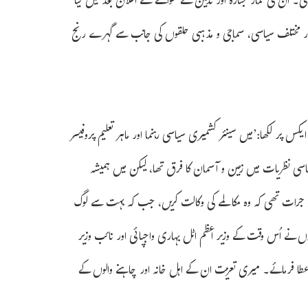
۔ ان کی نماز جنازہ اور تدفین کے حوالے سے اعلان بعد میں کیا
 اور مختلف سیاسی، سماجی و مذہبی حلقوں کی جانب سے گہرے رنج
کس پر لکھا:’میں سینئر کشمیری سیاسی رہنما اور ماہر تعلیم پروفیسر
ی نظریات میں زمین و آسمان کا فرق تھا، لیکن میں ہمیشہ
ہ جرات تھی کہ وہ مکالمے کی وکالت کریں، جب کہ بہت سے لوگ
ے اُس وقت کے وزیر اعظم اٹل بہاری واجپائی اور نائب وزیر
 عطا فرمائے۔ میری تعزیت ان کے اہل خانہ اور چاہنے والوں کے