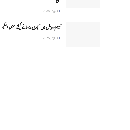
زخمی
مارچ 7, 2026
آندھراپردیش میں آبادی بڑھانے کیلئے منفرد اسکیم!
مارچ 7, 2026