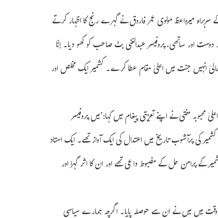
ے سربراہ میرواعظ مولوی عمر فاروق نے گہرے رنج کا اظہار کرتے
دوست اور ساتھی، پروفیسر عبدالغنی بٹ صاحب کو کھو دیا۔ اِنّا
ہ تعالیٰ انہیں جنت میں اعلیٰ مقام عطا کرے۔ کشمیر ایک مخلص اور
لیٰ محبوبہ مفتی نے اپنے تعزیتی پیغام میں کہا:’میں پروفیسر
شمیر کی پرآشوب تاریخ میں اعتدال کی ایک آواز تھے۔ ایک استاد
شمیر کے پرامن حل کے مضبوط داعی تھے اور ان کا اثر گہرا اور
ل وقت میں میں نے ان سے حوصلہ پایا۔ اگرچہ ہمارے سیاسی