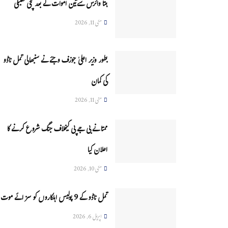
ہنتا وائرس سےتین اموات کے بعد مچی کھلبلی
مئی 11, 2026
بطور وزیر اعلیٰ جوزف وجئے نے سنبھالی تمل ناڈو
کی کمان
مئی 11, 2026
ممتا نے بی جے پی کیخلاف جنگ شروع کرنے کا
اعلان کیا
مئی 10, 2026
تمل ناڈو کے 9 پولیس اہلکاروں کو سزائے موت
اپریل 6, 2026