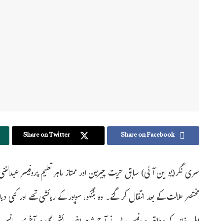
Share on Twitter
Share on Facebook
سری نگر(یو این آئی) سابق حریت چیرمین اور ممتاز ماہر تعلیم پروفیسر عبدالغن
مختصر علالت کے بعد انتقال کر گئے۔ وہ بٹنگو، سوپور کے رہائشی تھے اور کئی