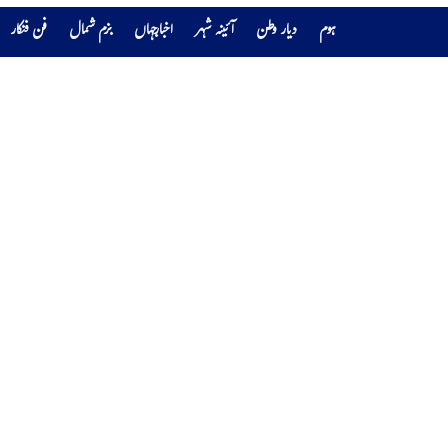
ہوم
دیار وطن
آئینہ شہر
اخبارجہاں
بزم شمال
فن فنکار