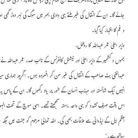
اہل خانہ کے مطابق پروفیسر بٹ نے آج شام اپنی رہائش گاہ پر آخری سانس لی
جائے گا۔ ان کے انتقال کی خبر ملتے ہی وادی بھر میں سوگ کی لہر دوڑ گئی
و غم کا اظہار کیا گیا۔
وزیر اعلیٰ عمر عبداللہ کا ردعمل،
جموں و کشمیر کے وزیر اعلیٰ اور نیشنل کانفرنس کے نائب صدر عمر عبداللہ نے ای
عبدالغنی بٹ صاحب کے انتقال کی خبر سن کر افسردہ ہوں۔ اگرچہ ہماری سیاس
انہیں ایک شائستہ اور مہذب انسان کے طور پر یاد رکھوں گا۔ ان کے پاس ی
اس وقت صرف تشدد کو ہی واحد راستہ سمجھتے تھے۔ اسی سوچ کے تحت انہوں ن
اعظم ایل کے ایڈوانی سے ملاقات بھی کی۔ اللہ تعالیٰ مرحوم کو جنت میں جگہ
ساتھ ہے۔‘