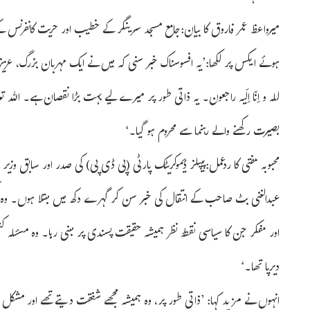
میرواعظ عمر فاروق کا بیان:جامع مسجد سرینگر کے خطیب اور حریت کانفرنس ک
ہوئے ایکس پر لکھا:’یہ افسوسناک خبر سنی کہ میں نے ایک مہربان بزرگ، عزیز 
للہ و اِنّا اِلَیہ راجعون۔ یہ ذاتی طور پر میرے لیے بہت بڑا نقصان ہے۔ الل
بصیرت رکھنے والے رہنما سے محروم ہو گیا۔‘
محبوبہ مفتی کا ردعمل:پیپلز ڈیموکریٹک پارٹی (پی ڈی پی) کی صدر اور سابق وزیر اع
عبدالغنی بٹ صاحب کے انتقال کی خبر سن کر گہرے دکھ میں مبتلا ہوں۔ وہ ک
اور مفکر جن کا سیاسی نقطۂ نظر ہمیشہ حقیقت پسندی پر مبنی رہا۔ وہ مسئلہ ک
دیرپا تھا۔‘
انہوں نے مزید کہا: ’ذاتی طور پر، وہ ہمیشہ مجھے شفقت دیتے تھے اور مشک