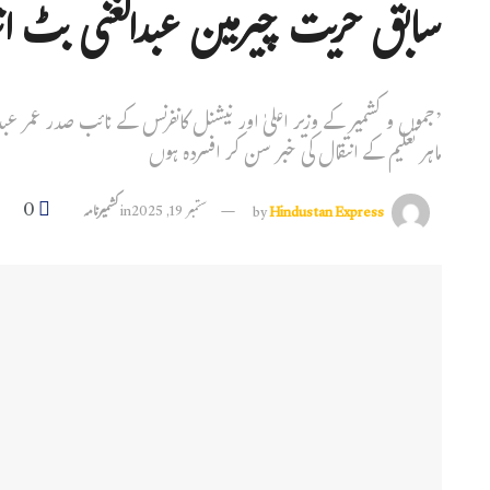
سابق حریت چیرمین عبدالغنی بٹ انت
’جموں و کشمیر کے وزیر اعلیٰ اور نیشنل کانفرنس کے نائب صدر عمر عبدا
ماہر تعلیم کے انتقال کی خبر سن کر افسردہ ہوں
0
Hindustan Express
by
ستمبر 19, 2025
in
کشمیرنامہ