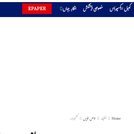
کھیل ایکسپریس
خصوصی پیشکش
افکارِ جہاں
EPAPER
Home
أخبار
خاص خبریں
کشمیرنامہ