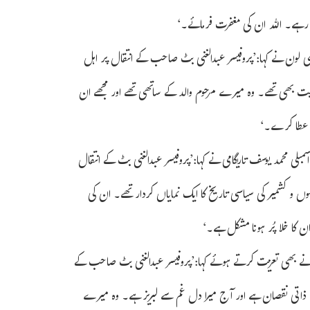
ت رہے۔ اللہ ان کی مغفرت فرمائے۔‘
غنی لون نے کہا:’پروفیسر عبدالغنی بٹ صاحب کے انتقال پر اہل
یت بھی تھے۔ وہ میرے مرحوم والد کے ساتھی تھے اور مجھے ان
گہ عطا کرے۔‘
اسمبلی محمد یوسف تاریگامی نے کہا:’پروفیسر عبدالغنی بٹ کے انتقال
 و کشمیر کی سیاسی تاریخ کا ایک نمایاں کردار تھے۔ ان کی
 کا خلا پُر ہونا مشکل ہے۔‘
 نے بھی تعزیت کرتے ہوئے کہا:’پروفیسر عبدالغنی بٹ صاحب کے
رے لیے ذاتی نقصان ہے اور آج میرا دل غم سے لبریز ہے۔ وہ میرے