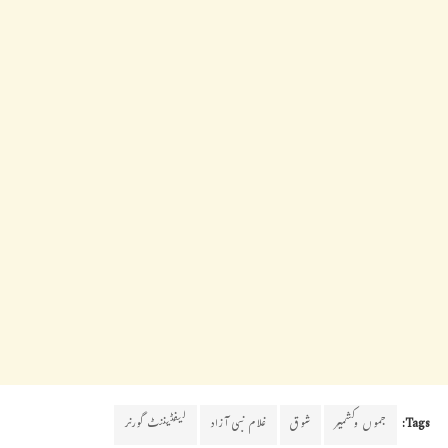
Tags:
جموں وکشمیر
شوق
غلام نبی آزاد
لیفٹیننٹ گورنر