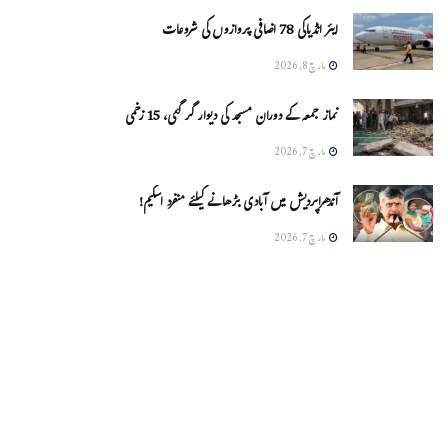
ایئر انڈیاکی 78 اضافی پروازوں کی شروعات
مارچ 8, 2026
نماز جمعہ کے دوران مسجد کی دیوار گر گئی، 15 زخمی
مارچ 7, 2026
آندھراپردیش میں آبادی بڑھانے کیلئے منفرد اسکیم!
مارچ 7, 2026