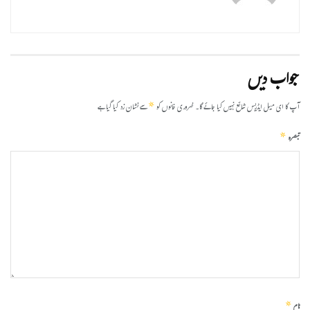
جواب دیں
*
آپ کا ای میل ایڈریس شائع نہیں کیا جائے گا۔
ضروری خانوں کو
سے نشان زد کیا گیا ہے
*
تبصرہ
*
نام