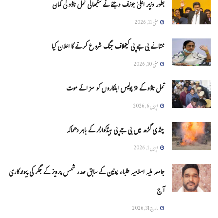
بطور وزیر اعلیٰ جوزف وجئے نے سنبھالی تمل ناڈو کی کمان
مئی 11, 2026
ممتا نے بی جے پی کیخلاف جنگ شروع کرنے کا اعلان کیا
مئی 10, 2026
تمل ناڈو کے 9 پولیس اہلکاروں کو سزائے موت
اپریل 6, 2026
چنڈی گڑھ میں بی جے پی ہیڈکوارٹر کے باہر دھماکہ
اپریل 1, 2026
جامعہ ملیہ اسلامیہ طلباء یونین کے سابق صدر شمس پرویز کے جگر کی پیوندکاری
آج
مارچ 31, 2026