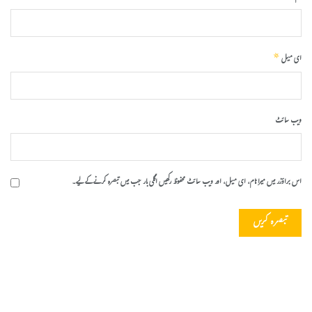
*
ای میل
ویب‌ سائٹ
اس براؤزر میں میرا نام، ای میل، اور ویب سائٹ محفوظ رکھیں اگلی بار جب میں تبصرہ کرنے کےلیے۔