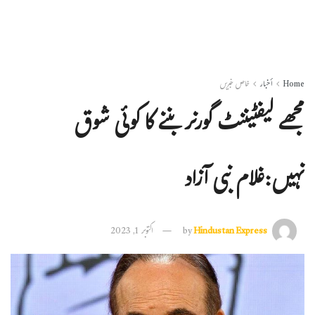
Home
أخبار
خاص خبریں
مجھے لیفٹیننٹ گورنر بننے کا کوئی شوق
نہیں:غلام نبی آزاد
Hindustan Express
by
اکتوبر 1, 2023