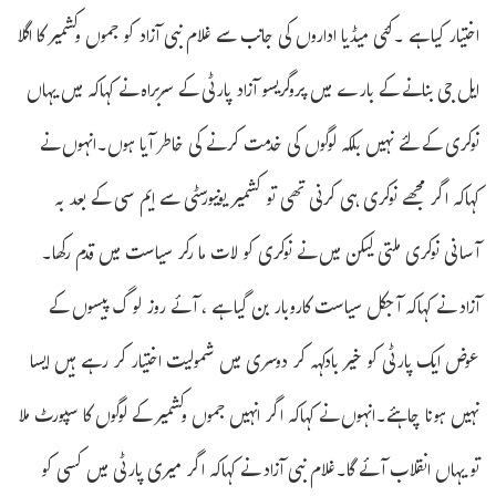
اختیار کیا ہے ۔کئی میڈیا اداروں کی جانب سے غلام نبی آزاد کو جموں وکشمیر کا اگلا
ایل جی بنانے کے بارے میں پروگریسو آزاد پارٹی کے سربراہ نے کہاکہ میں یہاں
نوکری کے لئے نہیں بلکہ لوگوں کی خدمت کرنے کی خاطر آیا ہوں۔انہوں نے
کہاکہ اگر مجھے نوکری ہی کرنی تھی تو کشمیر یونیورسٹی سے ایم سی کے بعد بہ
آسانی نوکری ملتی لیکن میں نے نوکری کو لات ما رکر سیاست میں قدم رکھا۔
آزاد نے کہاکہ آجکل سیاست کاروبار بن گیا ہے ، آئے روز لو گ پیسوں کے
عوض ایک پارٹی کو خیر بادکہہ کر دوسری میں شمولیت اختیار کر رہے ہیں ایسا
نہیں ہونا چاہئے۔انہوں نے کہاکہ اگر انہیں جموں وکشمیر کے لوگوں کا سپورٹ ملا
تو یہاں انقلاب آئے گا۔غلام نبی آزاد نے کہاکہ اگر میری پارٹی میں کسی کو