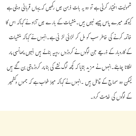
شمولیت اختیار کرنی ہے تو وہ یہ بات ذہن میں رکھیں کہ یہاں قربانی دینی ہے
کیونکہ میرے پاس پیسے نہیں ہیں۔منشیات کے بارے میں آزاد نے کہاکہ اس کا
خاتمہ کرنے کی خاطر سب کو مل کر لڑائی لڑنی ہے۔انہوں نے کہاکہ منشیات
کے کاروبار کے ذریعے جن لوگوں نے کروڑوں روپیہ بنائے ہیں انہیں پھانسی پر
لٹکانا چاہئے۔انہوں نے مزید بتایا کہ کچھ لوگ نشے کی بنا پر کروڑ پتی بن گئے ہیں
لیکن وہ سماج کے قاتل ہیں ۔انہوں نے کہاکہ میرا خواب ہے کہ جموں وکشمیر
کے لوگوں کی خدمت کرو۔