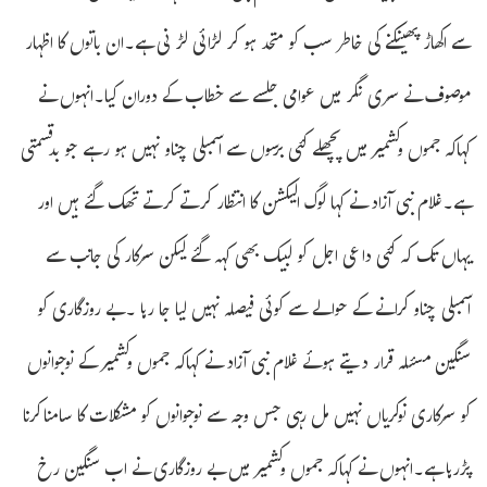
سے اکھاڑ پھینکنے کی خاطر سب کو متحد ہو کر لڑائی لڑنی ہے۔ان باتوں کا اظہار
موصوف نے سری نگر میں عوامی جلسے سے خطاب کے دوران کیا۔انہوں نے
کہاکہ جموں وکشمیر میں پچھلے کئی برسوں سے اسمبلی چناو نہیں ہو رہے جو بدقسمتی
ہے۔غلام نبی آزاد نے کہا لوگ الیکشن کا انتظار کرتے کرتے تھک گئے ہیں اور
یہاں تک کہ کئی داعی اجل کو لبیک بھی کہہ گئے لیکن سرکار کی جانب سے
اسمبلی چناو کرانے کے حوالے سے کوئی فیصلہ نہیں لیا جا رہا ۔بے روزگاری کو
سنگین مسئلہ قرار دیتے ہوئے غلام نبی آزاد نے کہاکہ جموں وکشمیر کے نوجوانوں
کو سرکاری نوکریاں نہیں مل رہی جس وجہ سے نوجوانوں کو مشکلات کا سامناکرنا
پڑرہا ہے۔انہوں نے کہاکہ جموں وکشمیر میں بے روزگاری نے اب سنگین رخ