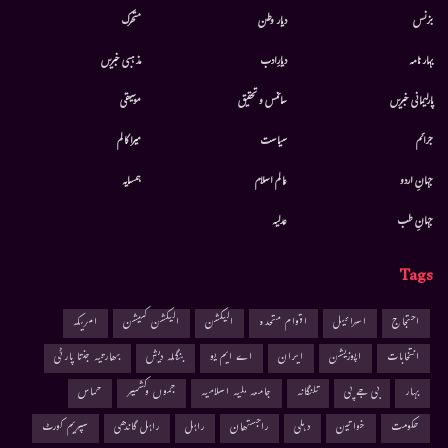
بزنس
دیار وطن
متحرك
بہار نامہ
دیارِادب
مذہبی خبریں
پارلیمانی خبریں
سائنس و تحقیق
موسيقى
جرائم
سیاست
میرا کالم
جہانِ اردو
عالم اسلام
ہمسایہ
جہانِ طب
عدلیہ
Tags
احتجاج
اسرائیل
اقوام متحدہ
الیکشن
الیکشن کمیشن
امریکہ
انتخابات
اپوزیشن
ایران
اے ایم یو
بنگلہ دیش
بھارتیہ جنتا پارٹی
بہار
بی جے پی
تلنگانہ
جامعہ ملیہ اسلامیہ
جموں وکشمیر
حماس
حکومت
خواتین
دہلی
راجستھان
راہل
راہل گاندھی
سپریم کورٹ