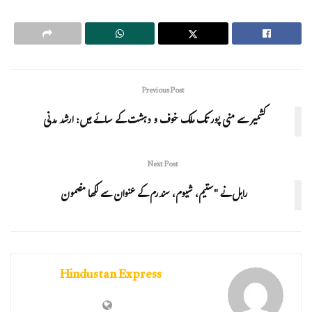
Previous Post
کشمیر سے منی پور تک ملک خوف و دہشت کے سائے میں: ارشد مدنی
Next Post
راہل نے "ستیم، شیوم، سندرم کے عنوان سے لکھا مضمون
Hindustan Express