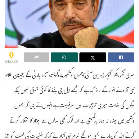
0
SHARES
سری نگر،یکم اکتوبر(یو این آئی)جموں وکشمیر پروگریسیو آزاد پارٹی کے چیرمین غلام
نبی آزاد نے اتوار کے روز کہا ہے کہ مجھے ایل جی بننے کا کوئی شوق نہیں بلکہ
لوگوں کی خدمت میری ترجیحات میں سرفہرست ہے انہوں نے بتایا کہ جموں
وکشمیر میں چناو نہ ہونا بدقسمتی ہے اور لوگ کئی سالوں سے چناو کا انتظار کرتے
کرتے اللہ کو پیارے بھی ہو گئے غلام نبی آزاد نے کہاکہ منشیات کی لعنت کو جڑ