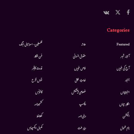
Categories
Featured
حادثہ
فلسطین- اسرائیل جنگ
آئینہ شہر
حقوق انسانی
فن فنکار
آج کی خبریں
خاص خبریں
قدرت کاقہر
أخبار
خدمتِ خلق
قوس قزح
اخبارجہاں
خصوصی پیشکش
کانفرنس
افکارِ جہاں
دلچسپ
کشمیرنامہ
الیکشن
دہلی نامہ
کھلاخط
بزم شمال
دیارِ ملت
کھیل ایکسپریس