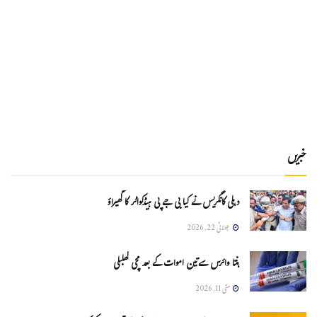
خبریں
دہلی کانگریس نے کیا بی جے پی ہیڈکواٹر کا گھیراؤ
جولائی 22, 2026
ہنتا وائرس سےتین اموات کے بعد مچی کھلبلی
مئی 11, 2026