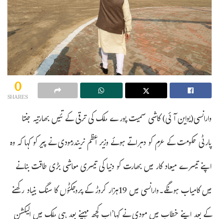
0
SHARES
وارانسی(یواین آئی) کاشی سمیت پورے ملک کی ترقی کے تئیں بھارتیہ جنتا
پارٹی حکومت کے عزم کو دہراتے ہوئے وزیر اعظم نریندرمودی نے پیر کو کہا کہ وہ
اپنے تیسرے میعاد کار میں بھارت کو دنیا کی تیسری معاشی بڑی طاقت بنانے
میں کامیاب ہونگے۔وارانسی میں 19ہزار کروڑ کے پروجکٹؤں کا سنگ بنیاد رکھنے
کے بعد اپنے خطاب میں مودی نے کہا’اب کچھ مہینے بعد ہی ملک میں الیکشن