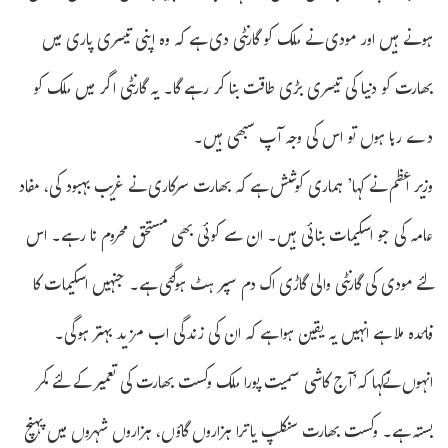
ہونے ہیں اور مودی نے ملک کو گارنٹی دی ہے کہ وہ اپنی تیسری پاری میں
بھارت کو دنیا کی تیسری بڑی طاقت بنا کر رہے گا۔ یہ گارنٹی اگر میں ملک کو
دے رہا ہوں تو اس کی وجہ آپ سبھی ہیں۔
وزیر اعظم نے کہا’ ہماری کوشش ہے کہ بھارت سرکاری نے غریب بہبود کی، مفاد
عامہ کی جو اسکیمات بنائی ہیں۔ ان سے کوئی بھی مستحق محروم نا رہے۔ اس
لئے مودی کی گارنٹی والی گاڑی اک دم سپر ہٹ ہوگئی ہے۔ جنہیں اسکیمات کا
فائدہ ملا ہے انہیں یہ یقین ہوا ہے کہ ان کی زندگی اب مزید بہتر ہوگی۔
انہوں نےکہا کہ’آج کاشی سمیت پورا ملک وکست بھارت کی تعمیر کے لئے کمر
بستہ ہے۔ وکست بھارت سنکلپ یاترا ہزاروں گاؤں، ہزاروں شہروں میں پہنچ