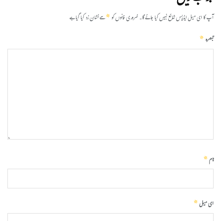
*
آپ کا ای میل ایڈریس شائع نہیں کیا جائے گا۔
ضروری خانوں کو
سے نشان زد کیا گیا ہے
*
تبصرہ
*
نام
*
ای میل