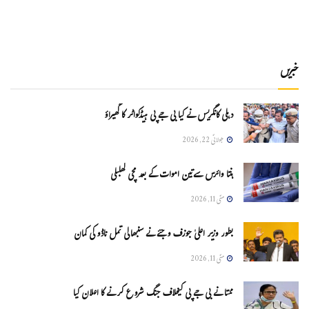
خبریں
دہلی کانگریس نے کیا بی جے پی ہیڈکواٹر کا گھیراؤ
جولائی 22, 2026
ہنتا وائرس سےتین اموات کے بعد مچی کھلبلی
مئی 11, 2026
بطور وزیر اعلیٰ جوزف وجئے نے سنبھالی تمل ناڈو کی کمان
مئی 11, 2026
ممتا نے بی جے پی کیخلاف جنگ شروع کرنے کا اعلان کیا