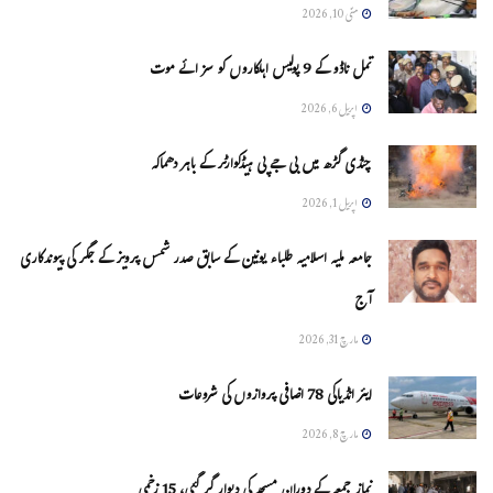
مئی 10, 2026
تمل ناڈو کے 9 پولیس اہلکاروں کو سزائے موت
اپریل 6, 2026
چنڈی گڑھ میں بی جے پی ہیڈکوارٹر کے باہر دھماکہ
اپریل 1, 2026
جامعہ ملیہ اسلامیہ طلباء یونین کے سابق صدر شمس پرویز کے جگر کی پیوندکاری
آج
مارچ 31, 2026
ایئر انڈیاکی 78 اضافی پروازوں کی شروعات
مارچ 8, 2026
نماز جمعہ کے دوران مسجد کی دیوار گر گئی، 15 زخمی