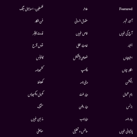
Featured
حادثہ
فلسطین- اسرائیل جنگ
آئینہ شہر
حقوق انسانی
فن فنکار
آج کی خبریں
خاص خبریں
قدرت کاقہر
أخبار
خدمتِ خلق
قوس قزح
اخبارجہاں
خصوصی پیشکش
کانفرنس
افکارِ جہاں
دلچسپ
کشمیرنامہ
الیکشن
دہلی نامہ
کھلاخط
بزم شمال
دیارِ ملت
کھیل ایکسپریس
بزنس
دیار وطن
متحرك
بہار نامہ
دیارِادب
مذہبی خبریں
پارلیمانی خبریں
سائنس و تحقیق
موسيقى