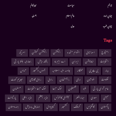
جرائم
سیاست
میرا کالم
جہانِ اردو
عالم اسلام
ہمسایہ
جہانِ طب
عدلیہ
Tags
احتجاج
اسرائیل
اقوام متحدہ
الیکشن
الیکشن کمیشن
امریکہ
انتخابات
اپوزیشن
ایران
اے ایم یو
بنگلہ دیش
بھارتیہ جنتا پارٹی
بہار
بی جے پی
تلنگانہ
جامعہ ملیہ اسلامیہ
جموں وکشمیر
حماس
حکومت
خواتین
دہلی
راجستھان
راہل
راہل گاندھی
سپریم کورٹ
عام آدمی پارٹی
غزہ
فلسطین
لوک سبھا
لوک سبھا انتخابات
مسلمان
ممبئی
مودی
مہاراشٹر
نیشنل کانفرنس
وزیر اعظم
وزیر اعلیٰ
پارلیمنٹ
پاکستان
کانگریس
کرناٹک
کشمیر
کیجریوال
ہماچل پردیش
ہندوستان