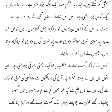
مشق کر سکتے ہیں۔ لہذا، یہ عظیم مندر ایک یوگ تیرتھ بھی ہے، اور ساتھ ہی یہ
ایک گیان تیرتھ بھی ہے۔ میں اس شاندار روحانی تعمیر کے لیے سَور مہا مندر
ٹرسٹ اور اس کے لاکھوں پیروکاروں کو مبارکباد پیش کرتا ہوں۔ میں خاص طور
پر پوجیہ سوامی شری سواتنتر دیو جی اور پوجیہ شری وگیان دیو جی کو مبارکباد دیتا
ہوں، جنہوں نے اس رسم کو پورا کیا۔
انہوں نے کہا کہ وکست بھارت سنکلپ یاترا ایک چلتی پھرتی یونیورسٹی ہے۔ ان
دنوں میں میں نے بہت سیکھا ہے۔آج کی پروجکٹوں سے وارانسی کی ترقی کو رفتار
ملے گی۔ میں نے لال قلع سے کہا تھا ہمیں کم سے کم 15شہروں میں گھومنا
چاہئے۔ مجھے خوشی ہے جو پہلے بیرون ملک گھومنے جاتے تھے وہ آج اپنا ملک