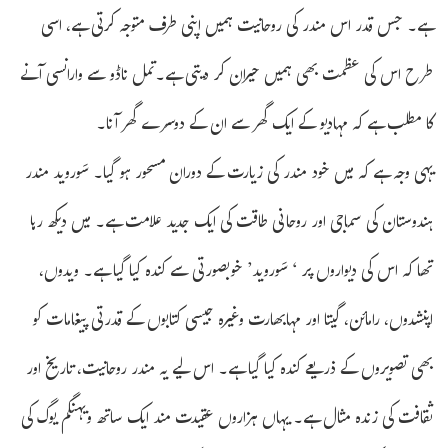
ہے۔ جس قدر اس مندر کی روحانیت ہمیں اپنی طرف متوجہ کرتی ہے، اسی
طرح اس کی عظمت بھی ہمیں حیران کر دیتی ہے۔تمل ناڈو سے وارانسی آنے
کا مطلب ہے کہ مہادیو کے ایک گھر سے ان کے دوسرے گھر آنا۔
یہی وجہ ہے کہ میں خود مندر کی زیارت کے دوران مسحور ہو گیا۔ سَوروید مندر
ہندوستان کی سماجی اور روحانی طاقت کی ایک جدید علامت ہے۔ میں دیکھ رہا
تھا کہ اس کی دیواروں پر ‘ سَوروید’ خوبصورتی سے کندہ کیا گیا ہے۔ ویدوں،
اپنشدوں، رامائن، گیتا اور مہابھارت وغیرہ جیسی کتابوں کے قدرتی پیغامات کو
بھی تصویروں کے ذریعے کندہ کیا گیا ہے۔ اس لیے یہ مندر روحانیت، تاریخ اور
ثقافت کی زندہ مثال ہے۔ یہاں ہزاروں عقیدت مند ایک ساتھ ویہنگم یوگ کی