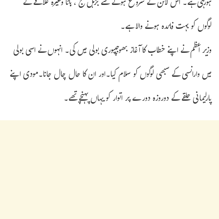
ہورہی ہے۔ اس لائن کے شروع ہونے سے بڑہل گنج ، ہاٹا وغیرہ علاقے کے
لوگوں کو بہت فائدہ ہونے والا ہے۔
وزیر اعظم نے اپنے خطاب کا آغاز بھوجپیوری بولی میں کی۔ انہوں نے اسی بولی
میں وارانسی کے سبھی لوگوں کو سلام کیا۔اور ان کا حال چال جانا۔مودی اپنے
پارلیمانی حلقے کے دوروزہ دورے پر اتوار کو یہاں پہنچے تھے۔