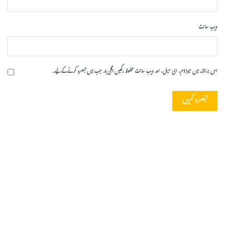
ویب‌ سائٹ
اس براؤزر میں میرا نام، ای میل، اور ویب سائٹ محفوظ رکھیں اگلی بار جب میں تبصرہ کرنے کےلیے۔