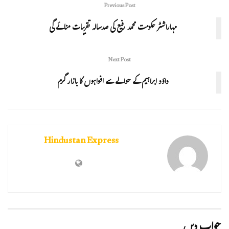
Previous Post
مہاراشٹر حکومت محمد رفیع کی صدسالہ تقریبات منائے گی
Next Post
داؤد ابراہیم کے حوالے سے افواہوں کا بازار گرم
Hindustan Express
جواب دیں