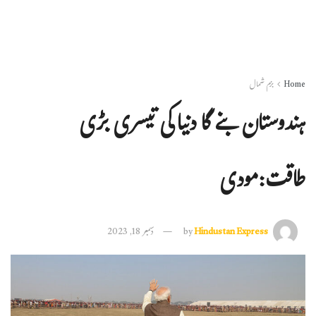
Home
بزم شمال
ہندوستان بنے گا دنیا کی تیسری بڑی
طاقت:مودی
Hindustan Express
by
دسمبر 18, 2023