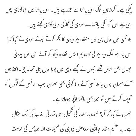
چکی ہے۔ کروڑؤں لوگ اس یاترا سے جڑرہے ہیں۔ اس یاترا میں جو گاڑی چل
رہی ہے اس کو ملکی باشندے مودی کی گارنٹی والی گاڑی کہتے ہیں۔
وارانسی میں حال ہی میں منعقد دیو دیوالی کا ذکر کرتے ہوئے مودی نے کہا کہ’
اس بار جو لوگ دیو دیوالی کا عدایم المثال نظارہ دیکھ کر آئے جن میں بیرونی
مہمان بھی شامل تھے انہوں نے مجھے دہلی مین پورا حال بتایا تھا۔ جی۔20 میں
آئے مہمان ہوں یا وارانسی آنے والا کوئی بھی مہمان جب وارانسی کے لوگوں کو
تعریف کرتے ہیں تو میرا بھی ماتھا اونچا ہوجاتا ہے۔
انہوں نے کہا کہ آج سَوروید مندر کی تکمیل اس قدرتی جذبے کی ایک مثال
ہے۔ یہ عظیم مندر مہارشی سداپھل دیو جی کی تعلیمات اور تدریس کی علامت