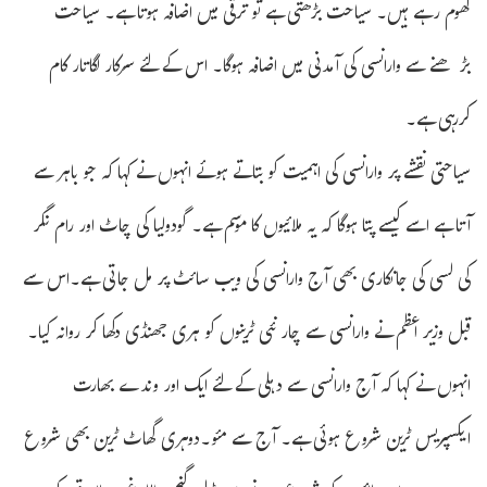
گھوم رہے ہیں۔ سیاحت بڑھتی ہے تو ترقی میں اضافہ ہوتا ہے۔ سیاحت
بڑھنے سے وارانسی کی آمدنی میں اضافہ ہوگا۔ اس کے لئے سرکار لگاتار کام
کررہی ہے۔
سیاحتی نقشے پر وارانسی کی اہمیت کو بتاتے ہوئے انہوں نے کہا کہ جو باہر سے
آتا ہے اسے کیسے پتا ہوگا کہ یہ ملائیوں کا موسم ہے۔ گودولیا کی چاٹ اور رام نگر
کی لسی کی جانکاری بھی آج وارانسی کی ویب سائٹ پر مل جاتی ہے۔اس سے
قبل وزیر اعظم نے وارانسی سے چار نئی ٹرینوں کو ہری جھنڈی دکھا کر روانہ کیا۔
انہوں نے کہا کہ آج وارانسی سے دہلی کے لئے ایک اور وندے بھارت
ایکسپریس ٹرین شروع ہوئی ہے۔ آج سے مئو۔دوہری گھاٹ ٹرین بھی شروع