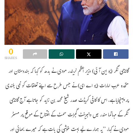
0
SHARES
گاندھی نگر (یو این آئی) وزیر اعظم نریندر مودی نے بدھ کو کہا کہ ہندوستان اور
متحدہ عرب امارات (یو اے ای) نے جس طرح سے اپنے تعلقات کو نئی بلندی
پر پہنچایا ہے، اس کا کافی کریڈٹ صدر شیخ محمد بن زاید کو جاتا ہے آج گاندھی
نگر کے مہاتما مندر میں وائبرینٹ گجرات سمٹ کے افتتاح کے موقع پر مسٹر
مودی نے کہا، ’’یہ ہمارے لیے بہت خوشی کی بات ہے کہ میرے بھائی اور