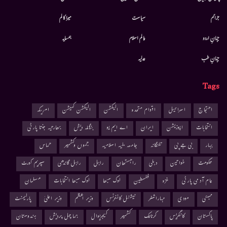
جرائم
سیاست
میرا کالم
جہانِ اردو
عالم اسلام
ہمسایہ
جہانِ طب
عدلیہ
Tags
احتجاج
اسرائیل
اقوام متحدہ
الیکشن
الیکشن کمیشن
امریکہ
انتخابات
اپوزیشن
ایران
اے ایم یو
بنگلہ دیش
بھارتیہ جنتا پارٹی
بہار
بی جے پی
تلنگانہ
جامعہ ملیہ اسلامیہ
جموں وکشمیر
حماس
حکومت
خواتین
دہلی
راجستھان
راہل
راہل گاندھی
سپریم کورٹ
عام آدمی پارٹی
غزہ
فلسطین
لوک سبھا
لوک سبھا انتخابات
مسلمان
ممبئی
مودی
مہاراشٹر
نیشنل کانفرنس
وزیر اعظم
وزیر اعلیٰ
پارلیمنٹ
پاکستان
کانگریس
کرناٹک
کشمیر
کیجریوال
ہماچل پردیش
ہندوستان