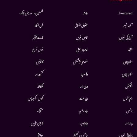
Featured
حادثہ
فلسطین- اسرائیل جنگ
آئینہ شہر
حقوق انسانی
فن فنکار
آج کی خبریں
خاص خبریں
قدرت کاقہر
أخبار
خدمتِ خلق
قوس قزح
اخبارجہاں
خصوصی پیشکش
کانفرنس
افکارِ جہاں
دلچسپ
کشمیرنامہ
الیکشن
دہلی نامہ
کھلاخط
بزم شمال
دیارِ ملت
کھیل ایکسپریس
بزنس
دیار وطن
متحرك
بہار نامہ
دیارِادب
مذہبی خبریں
پارلیمانی خبریں
سائنس و تحقیق
موسيقى