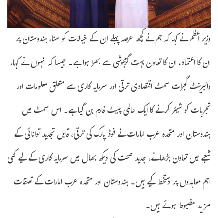
وزیر اعظم نے کہا کہ ہم نے کچھ عرصہ پہلے ان کے خیالات کو سنا، ہندوستان پر
ان کا اعتماد، ان کا تعاون بہت گرمجوشی سے بھرا ہوا ہے۔ جیسا کہ انہوں نے کہا،
وائبرینٹ گجرات سمٹ اقتصادی ترقی اور سرمایہ کاری سے متعلق معلومات اور
تجربات کو شیئر کرنے کا ایک عالمی پلیٹ فارم بن گیا ہے۔ اس سمٹ میں
ہندوستان اور متحدہ عرب امارات نے فوڈ پارک کی ترقی، قابل تجدید توانائی کے
شعبے میں تعاون بڑھانے، جدید صحت کی دیکھ بھال میں سرمایہ کاری کے لیے کئی
اہم معاہدوں پر دستخط کیے ہیں۔ ہندوستان اور متحدہ عرب امارات کے تعلقات
مزید مضبوط ہوئے ہیں۔