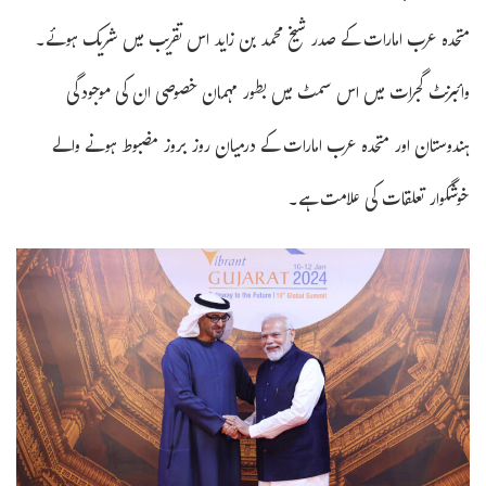
متحدہ عرب امارات کے صدر شیخ محمد بن زاید اس تقریب میں شریک ہوئے۔
وائبرنٹ گجرات میں اس سمٹ میں بطور مہمان خصوصی ان کی موجودگی
ہندوستان اور متحدہ عرب امارات کے درمیان روز بروز مضبوط ہونے والے
خوشگوار تعلقات کی علامت ہے۔