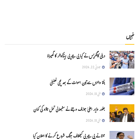
خبریں
دہلی کانگریس نے کیا بی جے پی ہیڈکواٹر کا گھیراؤ
جولائی 22, 2026
ہنتا وائرس سےتین اموات کے بعد مچی کھلبلی
مئی 11, 2026
بطور وزیر اعلیٰ جوزف وجئے نے سنبھالی تمل ناڈو کی کمان
مئی 11, 2026
ممتا نے بی جے پی کیخلاف جنگ شروع کرنے کا اعلان کیا