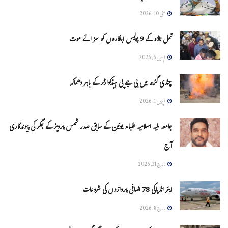
مئی 10, 2026
تمل ناڈو کے 9 پولیس اہلکاروں کو سزائے موت
اپریل 6, 2026
چنڈی گڑھ میں بی جے پی ہیڈکوارٹر کے باہر دھماکہ
اپریل 1, 2026
جامعہ ملیہ اسلامیہ طلباء یونین کے سابق صدر شمس پرویز کے جگر کی پیوندکاری
آج
مارچ 31, 2026
ایئر انڈیاکی 78 اضافی پروازوں کی شروعات
مارچ 8, 2026