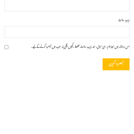
ویب‌ سائٹ
اس براؤزر میں میرا نام، ای میل، اور ویب سائٹ محفوظ رکھیں اگلی بار جب میں تبصرہ کرنے کےلیے۔