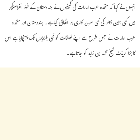
انہوں نے کہا کہ متحدہ عرب امارات کی کمپنیوں نے ہندوستان کے فوڈ انفراسٹرکچر
میں کئی بلین ڈالر کی نئی سرمایہ کاری پر اتفاق کیا ہے۔ ہندوستان اور متحدہ
عرب امارات نے جس طرح سے اپنے تعلقات کو نئی بلندیوں تک پہنچایا ہے اس
کا بڑا کریڈٹ شیخ محمد بن زاید کو جاتا ہے۔