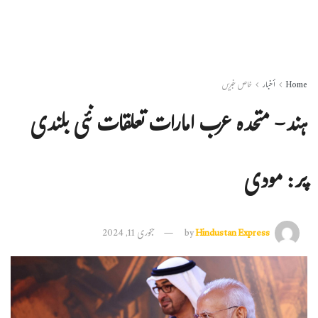
Home
أخبار
خاص خبریں
ہند- متحدہ عرب امارات تعلقات نئی بلندی
پر: مودی
Hindustan Express
by
جنوری 11, 2024