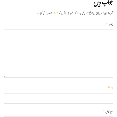
جواب دیں
*
آپ کا ای میل ایڈریس شائع نہیں کیا جائے گا۔
ضروری خانوں کو
سے نشان زد کیا گیا ہے
*
تبصرہ
*
نام
*
ای میل