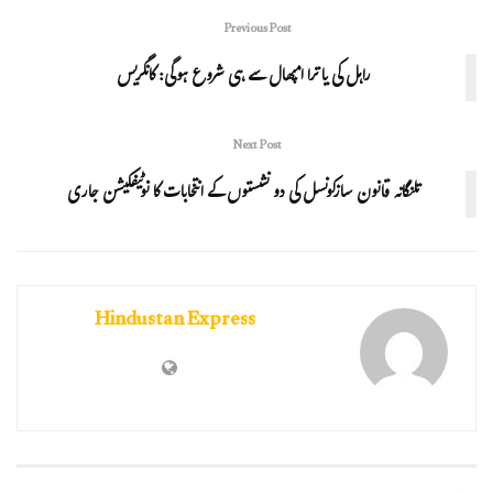
Previous Post
راہل کی یاترا امپھال سے ہی شروع ہوگی: کانگریس
Next Post
تلنگانہ قانون سازکونسل کی دو نشستوں کے انتخابات کا نوٹیفکیشن جاری
Hindustan Express