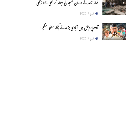
نماز جمعہ کے دوران مسجد کی دیوار گر گئی، 15 زخمی
مارچ 7, 2026
آندھراپردیش میں آبادی بڑھانے کیلئے منفرد اسکیم!
مارچ 7, 2026