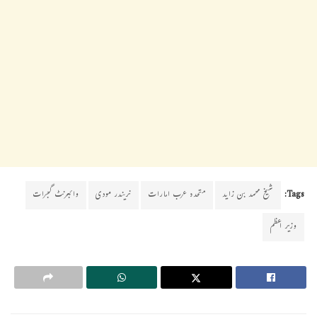
Tags:
شیخ محمد بن زاید
متحدہ عرب امارات
نریندر مودی
وائبرنٹ گجرات
وزیر اعظم