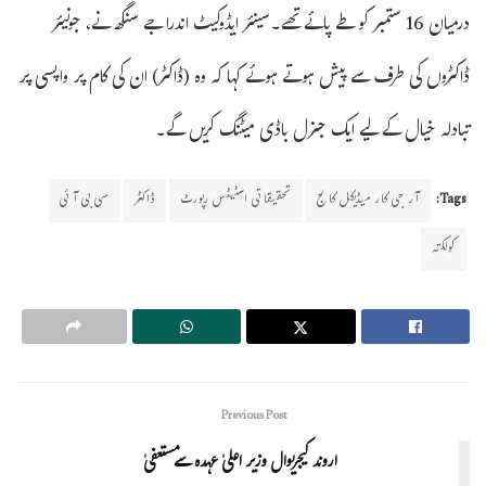
درمیان 16 ستمبر کو طے پائے تھے۔سینئر ایڈوکیٹ اندرا جے سنگھ نے، جونیئر
ڈاکٹروں کی طرف سے پیش ہوتے ہوئے کہا کہ وہ (ڈاکٹر) ان کی کام پر واپسی پر
تبادلہ خیال کے لیے ایک جنرل باڈی میٹنگ کریں گے۔
Tags:
آر جی کار میڈیکل کالج
تحقیقاتی اسٹیٹس رپورٹ
ڈاکٹر
سی بی آئی
کولکتہ
Previous Post
اروند کیجریوال وزیر اعلیٰ عہدہ سےمستعفیٰ