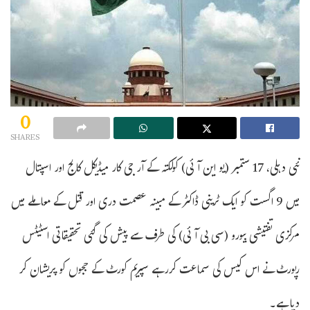
0
SHARES
نئی دہلی، 17 ستمبر (یو این آئی) کولکتہ کے آر جی کار میڈیکل کالج اور اسپتال
میں 9 اگست کو ایک ٹرینی ڈاکٹر کے مبینہ عصمت دری اور قتل کے معاملے میں
مرکزی تفتیشی بیورو (سی بی آئی) کی طرف سے پیش کی گئی تحقیقاتی اسٹیٹس
رپورٹ نے اس کیس کی سماعت کررہے سپریم کورٹ کے ججوں کو پریشان کر
دیا ہے۔