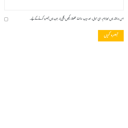
اس براؤزر میں میرا نام، ای میل، اور ویب سائٹ محفوظ رکھیں اگلی بار جب میں تبصرہ کرنے کےلیے۔