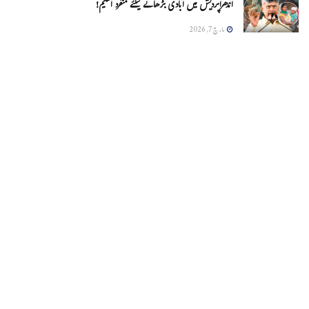
آندھراپردیش میں آبادی بڑھانے کیلئے منفرد اسکیم!
مارچ 7, 2026