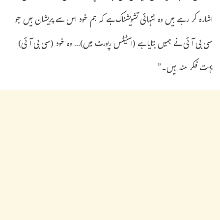
اشارہ کر رہے ہیں وہ انتہائی تشویشناک ہے کہ ہم خود اس سے پریشان ہیں جو
سی بی آئی نے ہمیں بتایا ہے (اسٹیٹس رپورٹ میں)… وہ خود (سی بی آئی)
بہت فکر مند ہیں۔”