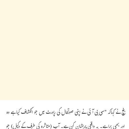
بنچ نے کہاکہ "سی بی آئی نے اپنی صورتحال کی رپورٹ میں جو انکشاف کیا ہے وہ
اور بھی برا ہے۔ یہ واقعی پریشان کن ہے۔ آپ (متاثرہ کی طرف کے وکیل) جو