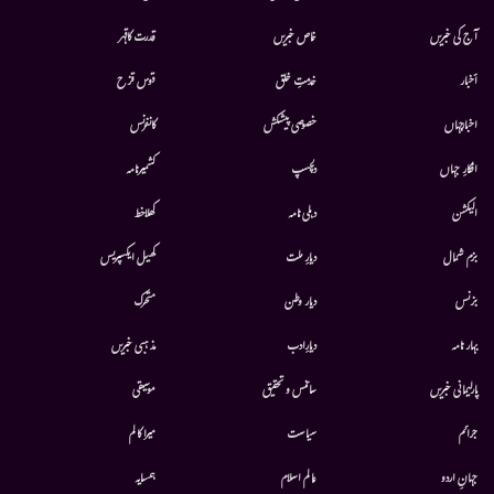
آج کی خبریں
خاص خبریں
قدرت کاقہر
أخبار
خدمتِ خلق
قوس قزح
اخبارجہاں
خصوصی پیشکش
کانفرنس
افکارِ جہاں
دلچسپ
کشمیرنامہ
الیکشن
دہلی نامہ
کھلاخط
بزم شمال
دیارِ ملت
کھیل ایکسپریس
بزنس
دیار وطن
متحرك
بہار نامہ
دیارِادب
مذہبی خبریں
پارلیمانی خبریں
سائنس و تحقیق
موسيقى
جرائم
سیاست
میرا کالم
جہانِ اردو
عالم اسلام
ہمسایہ