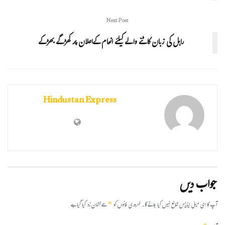
Next Post
راہل کی زبان کاٹنے والے کیلئے انعام کےاعلان پر کھڑگے بھڑکے
Hindustan Express
جواب دیں
*
آپ کا ای میل ایڈریس شائع نہیں کیا جائے گا۔
ضروری خانوں کو
سے نشان زد کیا گیا ہے