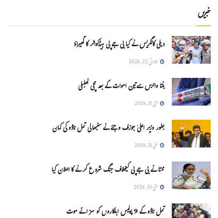
خبریں
دہلی کانگریس نے کیا بی جے پی ہیڈکواٹر کا گھیراؤ
جولائی 22, 2026
ہنتا وائرس سےتین اموات کے بعد مچی کھلبلی
مئی 11, 2026
بطور وزیر اعلیٰ جوزف وجئے نے سنبھالی تمل ناڈو کی کمان
مئی 11, 2026
ممتا نے بی جے پی کیخلاف جنگ شروع کرنے کا اعلان کیا
مئی 10, 2026
تمل ناڈو کے 9 پولیس اہلکاروں کو سزائے موت