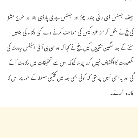
چیف جسٹس ڈی وائی چندر چوڑ اور جسٹس جے بی پارڈی والا اور منوج مشرا
کی بنچ نے منگل کو ‘از خود کیس کی سماعت کرنے والے کئی وکلاء کی دلیلیں
سننے کے بعد سنگین تنقیدیں کیں۔بنچ نے کہا کہ وہ سی بی آئی اسٹیٹس رپورٹ کی
تفصیلات کا انکشاف نہیں کرنا چاہتا کیونکہ اس سے تحقیقات میں رکاوٹ آئے
گی اور یہ بھی نہیں چاہتی کہ کوئی بھی بعد میں تکنیکی مسئلہ کے طور پر اس کا
فائدہ اٹھائے۔