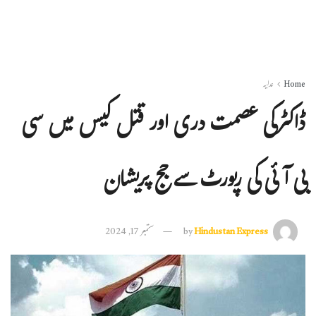
Home
عدلیہ
ڈاکٹرکی عصمت دری اور قتل کیس میں سی
بی آئی کی رپورٹ سے جج پریشان
Hindustan Express
by
ستمبر 17, 2024