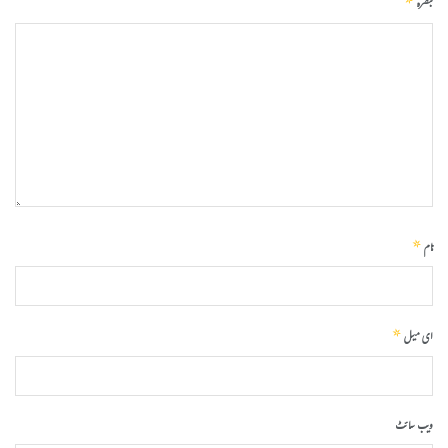
*
تبصرہ
*
نام
*
ای میل
ویب‌ سائٹ