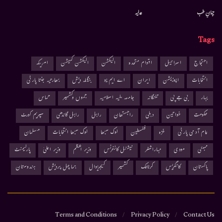
جہانِ طب
عدلیہ
Tags
احتجاج
اسرائیل
اقوام متحدہ
الیکشن
الیکشن کمیشن
امریکہ
انتخابات
اپوزیشن
ایران
اے ایم یو
بنگلہ دیش
بھارتیہ جنتا پارٹی
بہار
بی جے پی
تلنگانہ
جامعہ ملیہ اسلامیہ
جموں وکشمیر
حماس
حکومت
خواتین
دہلی
راجستھان
راہل
راہل گاندھی
سپریم کورٹ
عام آدمی پارٹی
غزہ
فلسطین
لوک سبھا
لوک سبھا انتخابات
مسلمان
ممبئی
مودی
مہاراشٹر
نیشنل کانفرنس
وزیر اعظم
وزیر اعلیٰ
پارلیمنٹ
پاکستان
کانگریس
کرناٹک
کشمیر
کیجریوال
ہماچل پردیش
ہندوستان
Terms and Conditions
Privacy Policy
Contact Us