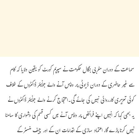
سماعت کے دوران مغربی بنگال حکومت نے سپریم کورٹ کو یقین دلایا کہ کام
سے غیر حاضری کے دوران ڈیوٹی پر واپس آنے والے جونیئر ڈاکٹروں کے خلاف
کوئی تعزیری کارروائی نہیں کی جائے گی۔احتجاج کرنے والے جونیئر ڈاکٹروں نے
یہ بھی کہا کہ انہیں اپنے فرائض پر واپس آنے میں کسی قسم کی دشواری کا سامنا
نہیں کرنا پڑے گا، اعتماد سازی کے اقدامات ان کے اور چیف منسٹر کے