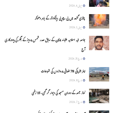
اپریل 6, 2026
چنڈی گڑھ میں بی جے پی ہیڈکوارٹر کے باہر دھماکہ
اپریل 1, 2026
جامعہ ملیہ اسلامیہ طلباء یونین کے سابق صدر شمس پرویز کے جگر کی پیوندکاری
آج
مارچ 31, 2026
ایئر انڈیاکی 78 اضافی پروازوں کی شروعات
مارچ 8, 2026
نماز جمعہ کے دوران مسجد کی دیوار گر گئی، 15 زخمی
مارچ 7, 2026