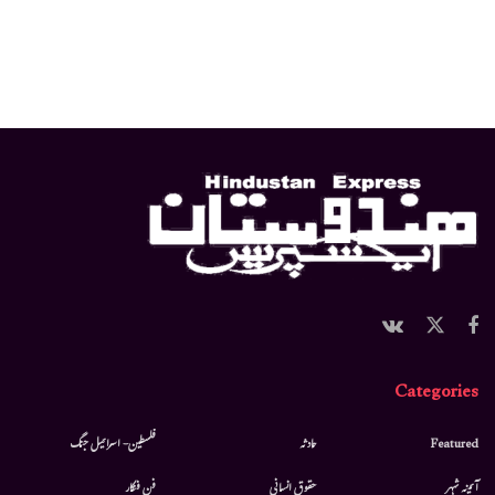
Categories
Featured
حادثہ
فلسطین- اسرائیل جنگ
آئینہ شہر
حقوق انسانی
فن فنکار