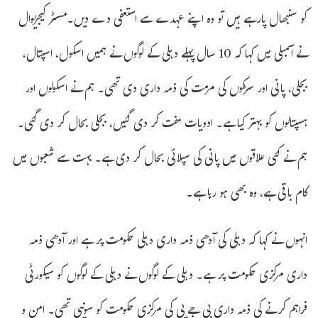
کو سنبھال پارہے ہیں تو وہ اپنے عہدے سے استعفی دے دیں۔مسٹر کیجریوال
نے اسمبلی میں کہا کہ 10 سال پہلے دہلی کے لوگوں نے ہمیں اسکول، اسپتال،
بجلی، پانی اور سڑکوں کی مرمت کی ذمہ داری دی تھی۔ ہم نے اسکولوں اور
ہسپتالوں کو بہتر کیا ہے۔ ادویات مفت کر دی گئیں، بجلی بحال کر دی گئی۔
ہم نے کئی علاقوں میں پانی کی سپلائی بحال کر دی ہے۔ بہت سے شعبوں میں
کام باقی ہے، وہ بھی ہو رہا ہے۔
انہوں نے کہا کہ دہلی کی آدھی ذمہ داری دہلی حکومت پر ہے اور آدھی ذمہ
داری مرکزی حکومت پر ہے۔ دہلی کے لوگوں نے دہلی کے لوگوں کو سیکورٹی
فراہم کرنے کی ذمہ داری بی جے پی کی مرکزی حکومت کو سونپی تھی۔ امن و