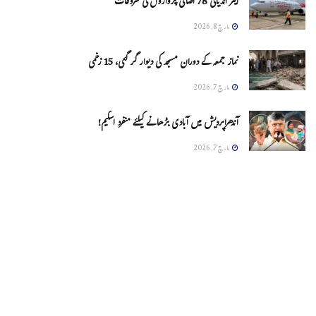
ایئر انڈیاکی 78 اضافی پروازوں کی شروعات
مارچ 8, 2026
نماز جمعہ کے دوران مسجد کی دیوار گر گئی، 15 زخمی
مارچ 7, 2026
آندھراپردیش میں آبادی بڑھانے کیلئے منفرد اسکیم!
مارچ 7, 2026