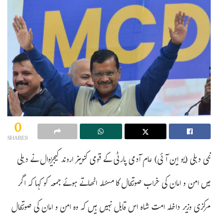
0
SHARES
نئی دہلی (یو این آئی) عام آدمی پارٹی کے قومی کنوینر اروند کیجریوال نے دہلی
میں امن و امان کی خراب صورتحال کا مسئلہ اٹھاتے ہوئے جمعہ کو کہا کہ اگر
مرکزی وزیر داخلہ امت شاہ اس قابل نہیں ہیں کہ وہ امن و امان کی صورتحال