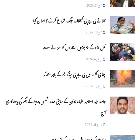
مئی 11, 2026
ممتا نے بی جے پی کیخلاف جنگ شروع کرنے کا اعلان کیا
مئی 10, 2026
تمل ناڈو کے 9 پولیس اہلکاروں کو سزائے موت
اپریل 6, 2026
چنڈی گڑھ میں بی جے پی ہیڈکوارٹر کے باہر دھماکہ
اپریل 1, 2026
جامعہ ملیہ اسلامیہ طلباء یونین کے سابق صدر شمس پرویز کے جگر کی پیوندکاری
آج
مارچ 31, 2026