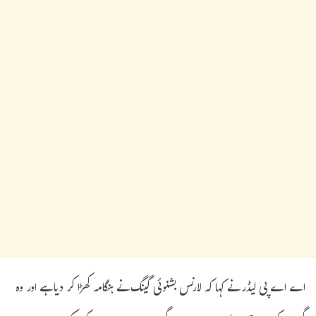
اے اے پی لیڈر نے کہا کہ لارنس بشنوئی گینگ نے ہنگامہ کھڑا کر دیا ہے اور وہ