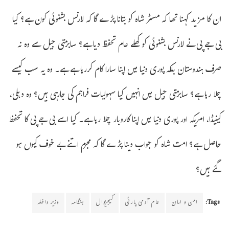
ان کا مزید کہنا تھا کہ مسٹر شاہ کو بتانا پڑے گا کہ لارنس بشنوئی کون ہے؟ کیا
بی جے پی نے لارنس بشنوئی کو کھلے عام تحفظ دیا ہے؟ سابرمتی جیل سے وہ نہ
صرف ہندوستان بلکہ پوری دنیا میں اپنا سارا کام کررہا ہے ہے۔ وہ یہ سب کیسے
چلا رہا ہے؟ سابرمتی جیل میں انہیں کیا سہولیات فراہم کی جارہی ہیں؟ وہ دہلی،
کینیڈا، امریکہ اور پوری دنیا میں اپنا کاروبار چلا رہا ہے۔ کیا اسے بی جے پی کا تحفظ
حاصل ہے؟ امت شاہ کو جواب دینا پڑے گا کہ مجرم اتنے بے خوف کیوں ہو
گئے ہیں؟
Tags:
امن و امان
عام آدمی پارٹی
کیجریوال
ہنگامہ
وزیر داخلہ