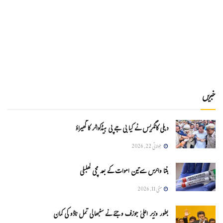
خبریں
دہلی کانگریس نے کیا بی جے پی ہیڈکواٹر کا گھیراؤ
جولائی 22, 2026
ہنتا وائرس سےتین اموات کے بعد مچی کھلبلی
مئی 11, 2026
بطور وزیر اعلیٰ جوزف وجئے نے سنبھالی تمل ناڈو کی کمان