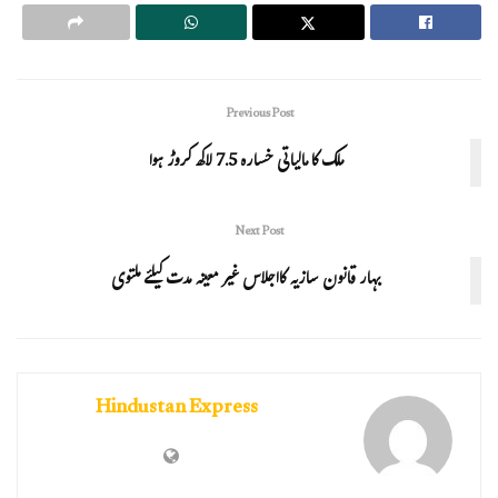
Previous Post
ملک کا مالیاتی خسارہ 7.5 لاکھ کروڑ ہوا
Next Post
بہار قانون سازیہ کااجلاس غیر معینہ مدت کیلئے ملتوی
Hindustan Express