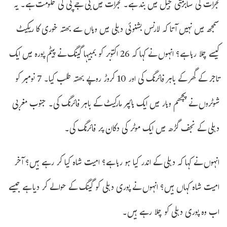
گجرات کی سابرمتی جیل میں بند ہے۔ گجرات میں بی جے پی کی حکومت ہے۔ یہ
سمجھ میں نہیں آتا کہ لارنس بشنوئی دہلی میں وہاں سے بھتہ خوری کا ریکیٹ
کیسے چلا رہا ہے؟ انہوں نے کہا کہ 26 اکتوبر کو بمبیہا گینگ نے پیٹم پورہ میں ایک
تاجر کے گھر کے باہر فائرنگ کی اور 10 کروڑ روپے بھتہ طلب کیا۔ 7 نومبر کو
شوٹروں نے پچھم وہار میں ایک ہائپر مارکیٹ کے باہر فائرنگ کی۔ جنوب مغربی
دہلی کے نجف گڑھ میں ایک موٹر کی دکان پر فائرنگ کی۔
انہوں نے کہا کہ دہلی کے اندر کیا ہو رہا ہے؟ امیت شاہ کیا کر رہے ہیں؟ آخر
امیت شاہ کہاں ہیں؟ انہوں نے پوری دہلی کو گینگ کے حوالے کر دیا ہے جیسے
اب وہ پوری دہلی کو چلا رہے ہیں۔