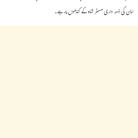
امان کی ذمہ داری مسٹر شاہ کے کندھوں پر ہے۔