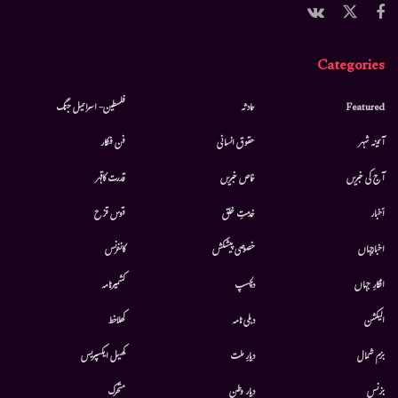
Categories
Featured
حادثہ
فلسطین- اسرائیل جنگ
آئینہ شہر
حقوق انسانی
فن فنکار
آج کی خبریں
خاص خبریں
قدرت کاقہر
أخبار
خدمتِ خلق
قوس قزح
اخبارجہاں
خصوصی پیشکش
کانفرنس
افکارِ جہاں
دلچسپ
کشمیرنامہ
الیکشن
دہلی نامہ
کھلاخط
بزم شمال
دیارِ ملت
کھیل ایکسپریس
بزنس
دیار وطن
متحرك