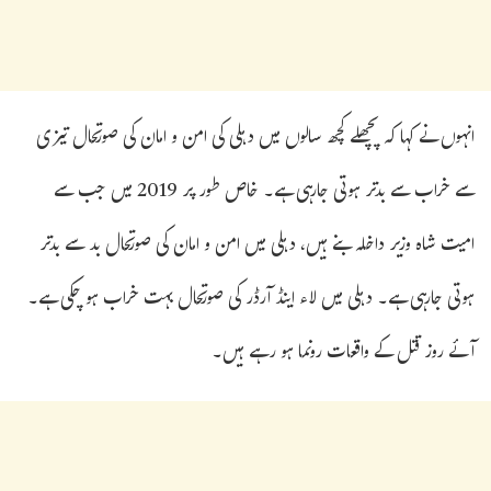
انہوں نے کہا کہ پچھلے کچھ سالوں میں دہلی کی امن و امان کی صورتحال تیزی
سے خراب سے بدتر ہوتی جارہی ہے۔ خاص طور پر 2019 میں جب سے
امیت شاہ وزیر داخلہ بنے ہیں، دہلی میں امن و امان کی صورتحال بد سے بدتر
ہوتی جارہی ہے۔ دہلی میں لاء اینڈ آرڈر کی صورتحال بہت خراب ہو چکی ہے۔
آئے روز قتل کے واقعات رونما ہو رہے ہیں۔