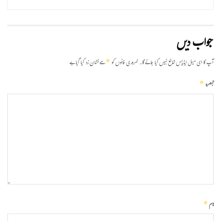
جواب دیں
*
آپ کا ای میل ایڈریس شائع نہیں کیا جائے گا۔
ضروری خانوں کو
سے نشان زد کیا گیا ہے
*
تبصرہ
*
نام