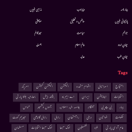
بہار نامہ
دیارِادب
مذہبی خبریں
پارلیمانی خبریں
سائنس و تحقیق
موسيقى
جرائم
سیاست
میرا کالم
جہانِ اردو
عالم اسلام
ہمسایہ
جہانِ طب
عدلیہ
Tags
احتجاج
اسرائیل
اقوام متحدہ
الیکشن
الیکشن کمیشن
امریکہ
انتخابات
اپوزیشن
ایران
اے ایم یو
بنگلہ دیش
بھارتیہ جنتا پارٹی
بہار
بی جے پی
تلنگانہ
جامعہ ملیہ اسلامیہ
جموں وکشمیر
حماس
حکومت
خواتین
دہلی
راجستھان
راہل
راہل گاندھی
سپریم کورٹ
عام آدمی پارٹی
غزہ
فلسطین
لوک سبھا
لوک سبھا انتخابات
مسلمان