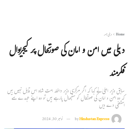
Home
دہلی نامہ
دہلی میں امن و امان کی صورتحال پر کیجریوال
فکرمند
سابق وزیر اعلیٰ نے کہا کہ اگر مرکزی وزیر داخلہ امت شاہ اس قابل نہیں ہیں
کہ وہ امن و امان کی صورتحال کو سنبھال پارہے ہیں تو وہ اپنے عہدے سے
استعفی دے دیں
Hindustan Express
by
نومبر 30, 2024