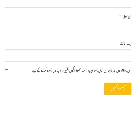
*
ای میل
ویب‌ سائٹ
اس براؤزر میں میرا نام، ای میل، اور ویب سائٹ محفوظ رکھیں اگلی بار جب میں تبصرہ کرنے کےلیے۔