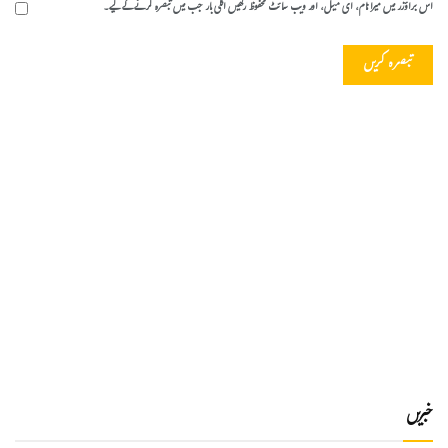
اس براؤزر میں میرا نام، ای میل، اور ویب سائٹ محفوظ رکھیں اگلی بار جب میں تبصرہ کرنے کےلیے۔
خبریں