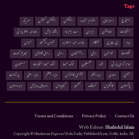
Tags
احتجاج
اسرائیل
اقوام متحدہ
الیکشن
الیکشن کمیشن
امریکہ
انتخابات
اپوزیشن
ایران
اے ایم یو
بنگلہ دیش
بھارتیہ جنتا پارٹی
بہار
بی جے پی
تلنگانہ
جامعہ ملیہ اسلامیہ
جموں وکشمیر
حماس
حکومت
خواتین
دہلی
راجستھان
راہل
راہل گاندھی
سپریم کورٹ
عام آدمی پارٹی
غزہ
فلسطین
لوک سبھا
لوک سبھا انتخابات
مسلمان
ممبئی
مودی
مہاراشٹر
نیشنل کانفرنس
وزیر اعظم
وزیر اعلیٰ
پارلیمنٹ
پاکستان
کانگریس
کرناٹک
کشمیر
کیجریوال
ہماچل پردیش
ہندوستان
Terms and Conditions
Privacy Policy
Contact Us
Web Editor:
Shahidul Islam
.Copyright © Hindustan Express Urdu Daily, Published from, Delhi, India. All