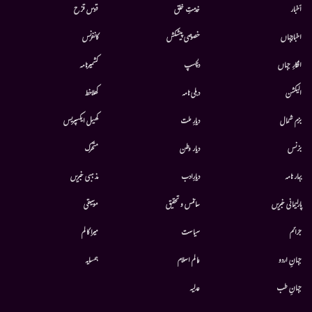
أخبار
خدمتِ خلق
قوس قزح
اخبارجہاں
خصوصی پیشکش
کانفرنس
افکارِ جہاں
دلچسپ
کشمیرنامہ
الیکشن
دہلی نامہ
کھلاخط
بزم شمال
دیارِ ملت
کھیل ایکسپریس
بزنس
دیار وطن
متحرك
بہار نامہ
دیارِادب
مذہبی خبریں
پارلیمانی خبریں
سائنس و تحقیق
موسيقى
جرائم
سیاست
میرا کالم
جہانِ اردو
عالم اسلام
ہمسایہ
جہانِ طب
عدلیہ