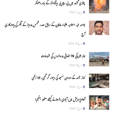
چنڈی گڑھ میں بی جے پی ہیڈکوارٹر کے باہر دھماکہ
اپریل 1, 2026
جامعہ ملیہ اسلامیہ طلباء یونین کے سابق صدر شمس پرویز کے جگر کی پیوندکاری
آج
مارچ 31, 2026
ایئر انڈیاکی 78 اضافی پروازوں کی شروعات
مارچ 8, 2026
نماز جمعہ کے دوران مسجد کی دیوار گر گئی، 15 زخمی
مارچ 7, 2026
آندھراپردیش میں آبادی بڑھانے کیلئے منفرد اسکیم!
مارچ 7, 2026