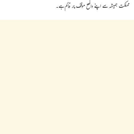
مملکت ہمیشہ سے اپنے واضح موقف پر قائم ہے۔