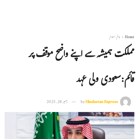
Home
عالم اسلام
مملکت ہمیشہ سے اپنے واضح موقف پر
قائم:سعودی ولی عہد
Hindustan Express
by
دسمبر 28, 2023