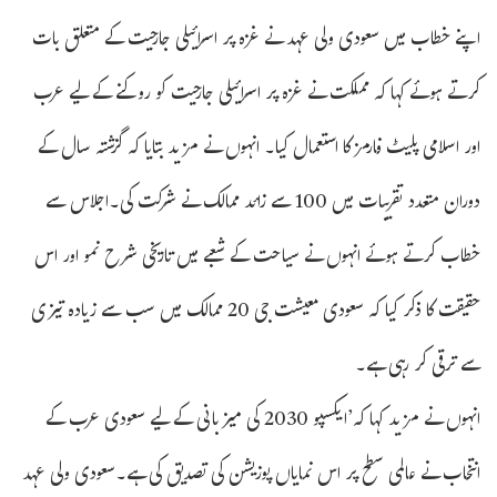
اپنے خطاب میں سعودی ولی عہد نے غزہ پر اسرائیلی جارحیت کے متعلق بات
کرتے ہوئے کہا کہ مملکت نے غزہ پر اسرائیلی جارحیت کو روکنے کے لیے عرب
اور اسلامی پلیٹ فارمز کا استعمال کیا۔ انہوں نے مزید بتایا کہ گزشتہ سال کے
دوران متعدد تقریبات میں 100 سے زائد ممالک نے شرکت کی۔اجلاس سے
خطاب کرتے ہوئے انہوں نے سیاحت کے شعبے میں تاریخی شرح نمو اور اس
حقیقت کا ذکر کیا کہ سعودی معیشت جی 20 ممالک میں سب سے زیادہ تیزی
سے ترقی کر رہی ہے۔
انہوں نے مزید کہا کہ’ایکسپو 2030 کی میزبانی کے لیے سعودی عرب کے
انتخاب نے عالمی سطح پر اس نمایاں پوزیشن کی تصدیق کی ہے۔سعودی ولی عہد