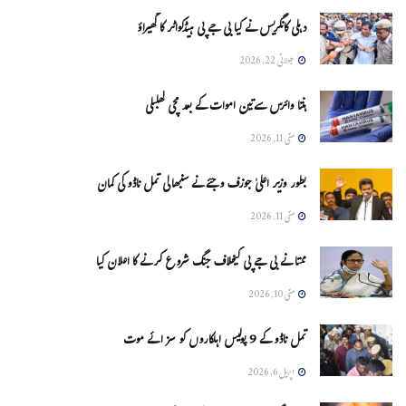
دہلی کانگریس نے کیا بی جے پی ہیڈکواٹر کا گھیراؤ
جولائی 22, 2026
ہنتا وائرس سےتین اموات کے بعد مچی کھلبلی
مئی 11, 2026
بطور وزیر اعلیٰ جوزف وجئے نے سنبھالی تمل ناڈو کی کمان
مئی 11, 2026
ممتا نے بی جے پی کیخلاف جنگ شروع کرنے کا اعلان کیا
مئی 10, 2026
تمل ناڈو کے 9 پولیس اہلکاروں کو سزائے موت
اپریل 6, 2026