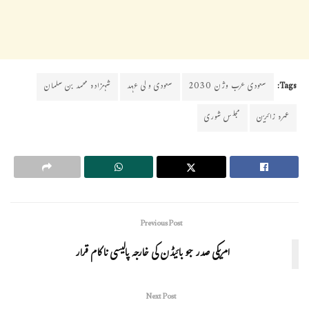
Tags:
سعودی عرب وژن 2030
سعودی ولی عہد
شہزادہ محمد بن سلمان
عمرہ زائرین
مجلس شوری
Previous Post
امریکی صدر جو بائیڈن کی خارجہ پالیسی ناکام قرار
Next Post