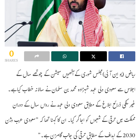
0
SHARES
ریاض (یو این آئی)مجلس شوری کے آٹھویں سیشن کے چوتھے سال کے
اجلاس سے سعودی ولی عہد شہزادہ محمد بن سلمان نے سالانہ خطاب کیا ہے۔
غیر ملکی ذرائع ابلاغ کے مطابق سعودی ولی عہد نے رواں سال کے دوران
مملکت میں ترقی کے شعبوں کو اجاگر کیا۔ ان کا کہنا تھا کہ ”سعودی عرب وژن
2030 کے اہداف کے مطابق ترقی کی جانب گامزن ہے۔”