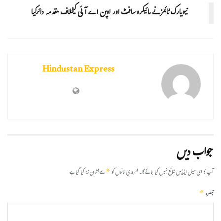
نیویارک ٹائمز نے مائیکروسافٹ اور اوپن اے آئی کیخلاف مقدمہ دائرکیا
Hindustan Express
جواب دیں
*
آپ کا ای میل ایڈریس شائع نہیں کیا جائے گا۔
ضروری خانوں کو
سے نشان زد کیا گیا ہے
*
تبصرہ