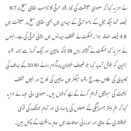
نے مزید کہا کہ سعودی معیشت کی تیز رفتار ترقی کا تناسب مقامی سطح پر 8.7
فیصد تھا جبکہ تیل کے ماسوا ترقی کے میدان میں بھی مقامی سطح پر معیشت میں
4.8 فیصد اضافہ ہوا‘۔مملکت نے مختلف میدانوں میں مثالی ترقی کی ہے۔انہوں
نے مزید کہا مملکت نے گزشتہ برس 18 لاکھ عازمین اور ایک کروڑ سے زائد عمرہ
زائرین کو خوش آمدید کہا جو ضیوف الرحمان پروگرام برائے 2030 کے اہداف کی
کامیابی کی عکاس ہے۔حج وعمرہ سیکٹر میں عازمین کی فلاح اور انہیں مختلف
نوعیت کی سہولتیں فراہم کرنے کے لیے کوشاں ہیں۔سعودی ولی عہد نے مزید
کہا کہ ہم بہتر ہمسائیگی کے اصولوں کی پاسداری اور تمام ممالک کی قومی
خودمختاری کے حامی اور اندرونی معاملات میں عدم مداخلت کے قائل ہیں۔