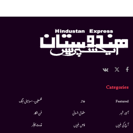
Categories
Featured
حادثہ
فلسطین- اسرائیل جنگ
آئینہ شہر
حقوق انسانی
فن فنکار
آج کی خبریں
خاص خبریں
قدرت کاقہر