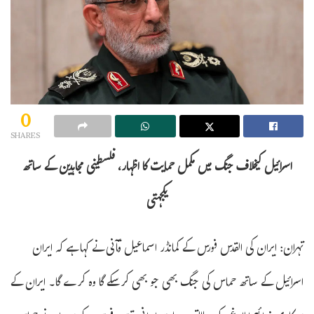
0
SHARES
اسرائیل کیخلاف جنگ میں مکمل حمایت کا اظہار، فلسطینی مجاہدین کے ساتھ
یکجہتی
تہران: ایران کی القدس فورس کے کمانڈر اسماعیل قآنی نے کہا ہے کہ ایران
اسرائیل کے ساتھ حماس کی جنگ بھی جو بھی کرسکے گا وہ کرے گا۔ ایران کے