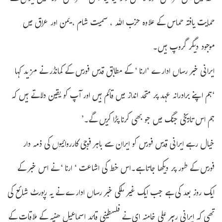
حمایت یافتہ حماس کے علاوہ حزب اللہ ، سمیت شام ، یمن اور عراق میں
موجود دیگر گروپ ہیں۔
ایرانی خبر رساں ادارے ‘ارنا ‘ کے مطابق قدس فورس کے کمانڈر نے مزید کہا
‘ہم اپنے برادرانہ عہد پر متحد انداز میں قائم ہیں اور آپ کو یقین دلاتے ہیں کہ
ہم اس تاریخی جنگ میں جو بھی کرنا پڑا کریں گے۔’
خیال رہے ایرانی قدس فورس کو ایران سے باہر فوجی کارروائیوں کی ذمہ دار
فورس کے طور پر دیکھا جاتا ہے۔اس خط کی اشاعت ‘ ارنا ‘ نے اس خبر کے
ایک روز بعد کی ہے جب ایک غیر ملکی خبر رساں ادارے نے یہ رپورٹ شائع کی
تھی کہ ایرانی رہبر علی خامنہ ای نے فلسطینی قائد اسماعیل ھنیہ کے ملاقات کے