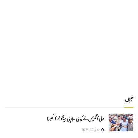
خبریں
دہلی کانگریس نے کیا بی جے پی ہیڈکواٹر کا گھیراؤ
جولائی 22, 2026