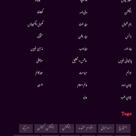
افکارِ جہاں
دلچسپ
کشمیرنامہ
الیکشن
دہلی نامہ
کھلاخط
بزم شمال
دیارِ ملت
کھیل ایکسپریس
بزنس
دیار وطن
متحرك
بہار نامہ
دیارِادب
مذہبی خبریں
پارلیمانی خبریں
سائنس و تحقیق
موسيقى
جرائم
سیاست
میرا کالم
جہانِ اردو
عالم اسلام
ہمسایہ
جہانِ طب
عدلیہ
Tags
احتجاج
اسرائیل
اقوام متحدہ
الیکشن
الیکشن کمیشن
امریکہ