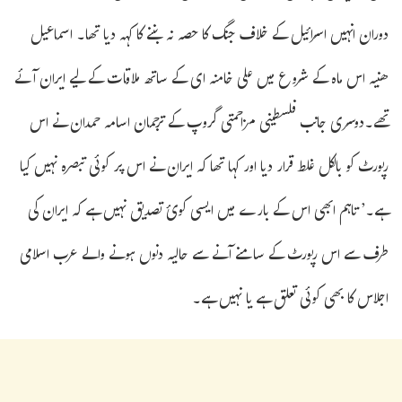
دوران انہیں اسرائیل کے خلاف جنگ کا حصہ نہ بننے کا کہہ دیا تھا۔ اسماعیل
ھنیہ اس ماہ کے شروع میں علی خامنہ ای کے ساتھ ملاقات کے لیے ایران آئے
تھے۔دوسری جانب فلسطینی مزاحمتی گروپ کے ترجمان اسامہ حمدان نے اس
رپورٹ کو بالکل غلط قرار دیا اور کہا تھا کہ ایران نے اس پر کوئی تبصرہ نہیں کیا
ہے۔’ تاہم ابھی اس کے بارے میں ایسی کوئ تصدیق نہیں ہے کہ ایران کی
طرف سے اس رپورٹ کے سامنے آنے سے حالیہ دنوں ہونے والے عرب اسلامی
اجلاس کا بھی کوئی تعلق ہے یا نہیں ہے۔