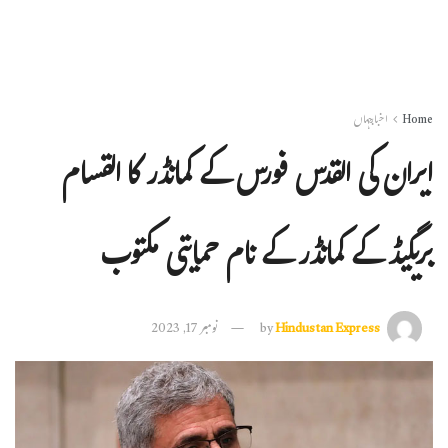
Home
اخبارجہاں
ایران کی القدس فورس کے کمانڈر کا القسام
بریگیڈ کے کمانڈر کے نام حمایتی مکتوب
Hindustan Express
by
نومبر 17, 2023