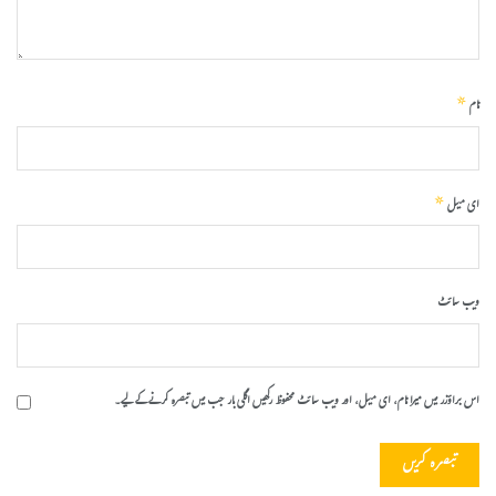
*
نام
*
ای میل
ویب‌ سائٹ
اس براؤزر میں میرا نام، ای میل، اور ویب سائٹ محفوظ رکھیں اگلی بار جب میں تبصرہ کرنے کےلیے۔