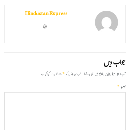
Hindustan Express
جواب دیں
*
آپ کا ای میل ایڈریس شائع نہیں کیا جائے گا۔
ضروری خانوں کو
سے نشان زد کیا گیا ہے
*
تبصرہ