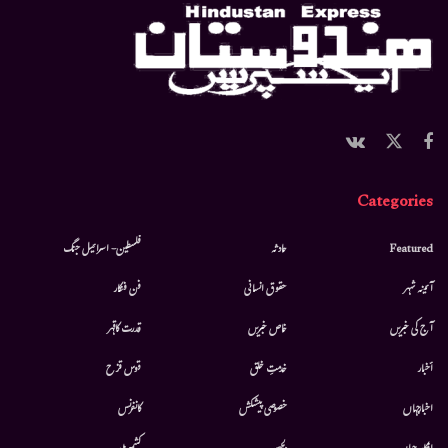
Categories
Featured
حادثہ
فلسطین- اسرائیل جنگ
آئینہ شہر
حقوق انسانی
فن فنکار
آج کی خبریں
خاص خبریں
قدرت کاقہر
أخبار
خدمتِ خلق
قوس قزح
اخبارجہاں
خصوصی پیشکش
کانفرنس