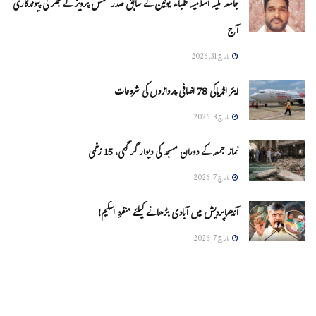
جامعہ ملیہ اسلامیہ طلباء یونین کے سابق صدر شمس پرویز کے جگر کی پیوندکاری
آج
مارچ 31, 2026
ایئر انڈیاکی 78 اضافی پروازوں کی شروعات
مارچ 8, 2026
نماز جمعہ کے دوران مسجد کی دیوار گر گئی، 15 زخمی
مارچ 7, 2026
آندھراپردیش میں آبادی بڑھانے کیلئے منفرد اسکیم!
مارچ 7, 2026