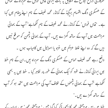
سرکاری ذرائع ابلاغ کے مطابق یہ بات ایرانی قدس فورس کے سربراہ نے حماس
کے عسکری ونگ القسام بریگیڈ کے کمانڈر محمد ضیف کے نام اپنے پیغام میں کہا
ہے۔ ‘قدس فورس’ کے کمانڈر نے محمد ضیف کے نام لکھا ہے’ آپ کے بھائی
مزاحمت میں آپ کے ساتھ کھڑے ہیں۔ آپ کے بھائی دشمن کو موقع نہیں
دیں گے کہ وہ اپنے غلط عزائم میں غزہ یا اسرائیل میں کامیاب ہوں ۔
واضح رہے محمد ضیف حماس کے عسکری ونگ کے سربراہ ہیں۔ان کے نام خط
میں ایرانی کمانڈر نے خود کو ایک بھائی کے طور پر ظاہر کیا ۔ خط میں یہ بھی
لکھا ہے ‘آپ کے بھائی دشمنوں کے خلاف آپ کی مزاحمت میں متحد ہو کر آپ
کے ساتھ کھڑے ہیں۔’
خط میں اس مزاحمتی محور کا بھی ذکر کیا گیا جس ‘ مزاحمتی محور’ میں ایران کے