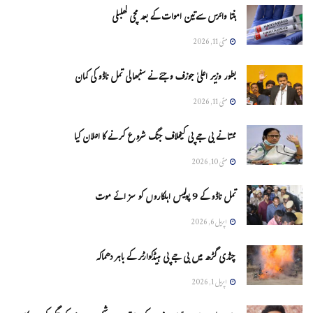
ہنتا وائرس سےتین اموات کے بعد مچی کھلبلی
مئی 11, 2026
بطور وزیر اعلیٰ جوزف وجئے نے سنبھالی تمل ناڈو کی کمان
مئی 11, 2026
ممتا نے بی جے پی کیخلاف جنگ شروع کرنے کا اعلان کیا
مئی 10, 2026
تمل ناڈو کے 9 پولیس اہلکاروں کو سزائے موت
اپریل 6, 2026
چنڈی گڑھ میں بی جے پی ہیڈکوارٹر کے باہر دھماکہ
اپریل 1, 2026