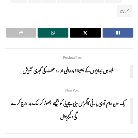
مجاہدین
Previous Post
غزہ میں بیماریوں کے پھیلاؤ پرعالمی ادارہ صحت کی گہری تشویش
Next Post
ایک دن عام آدمی پارٹی کانگریس-بی جے پی کو پیچھے چھوڑ کر ملک پر راج کرے
گی: کیجریوال