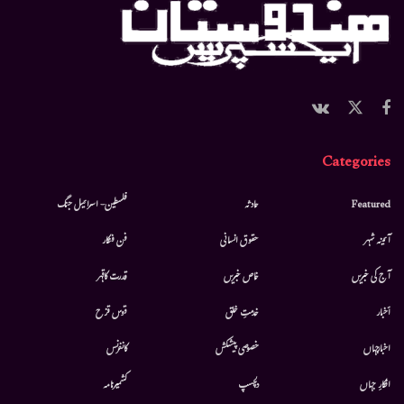
Categories
Featured
حادثہ
فلسطین- اسرائیل جنگ
آئینہ شہر
حقوق انسانی
فن فنکار
آج کی خبریں
خاص خبریں
قدرت کاقہر
أخبار
خدمتِ خلق
قوس قزح
اخبارجہاں
خصوصی پیشکش
کانفرنس
افکارِ جہاں
دلچسپ
کشمیرنامہ