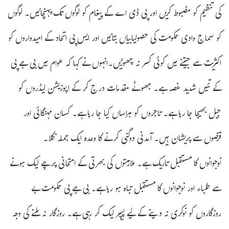
کی تنظیم کو مضبوط کریں اور پی ڈی اے کے پیغام کو لوگوں تک پہنچائیں۔ لوگوں
کو سماج وادی حکومت کی حصولیابیاں بتائیں اور ایس پی اتحاد کے امیدواروں کو
اکثریت سے جیتنے میں کوئی کسر نہ چھوڑیں۔انہوں نے کہا کہ عوام میں بی جے پی
کے تئیں شدید غصہ ہے۔ جھوٹے مقدمات درج کر کے اپوزیشن لیڈروں کو
جیل بھیجا جا رہا ہے۔ تاجروں کو ہراساں کیا جا رہا ہے۔ کسان مہنگائی اور
قرضوں سے پریشان ہیں۔ آمدنی دوگنی کرنے کا وعدہ ایک جملہ نکلا۔
نوجوانوں کا مستقبل تاریک ہے۔ ملازمتوں کی بھرتی کے امتحانی پرچے لیک ہونے
سے طلباء اور نوجوانوں کا مستقبل تباہ ہو رہا ہے۔ بی جے پی حکومت بے
روزگاروں کو نوکری نہ دینے کے لیے پیپر لیک کر رہی ہے۔ روزگار نہ ملنے کی وجہ