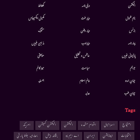
الیکشن
دہلی نامہ
کھلاخط
بزم شمال
دیارِ ملت
کھیل ایکسپریس
بزنس
دیار وطن
متحرك
بہار نامہ
دیارِادب
مذہبی خبریں
پارلیمانی خبریں
سائنس و تحقیق
موسيقى
جرائم
سیاست
میرا کالم
جہانِ اردو
عالم اسلام
ہمسایہ
جہانِ طب
عدلیہ
Tags
احتجاج
اسرائیل
اقوام متحدہ
الیکشن
الیکشن کمیشن
امریکہ
انتخابات
اپوزیشن
ایران
اے ایم یو
بنگلہ دیش
بھارتیہ جنتا پارٹی