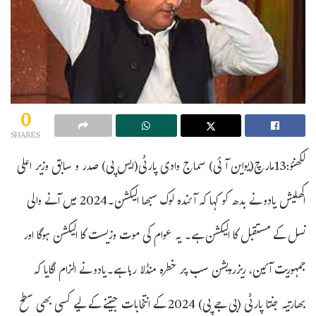
0
SHARES
لکھنؤ:13مارچ(یواین آئی) سماج وادی پارٹی(ایس پی) صدر و سابق وزیر اعلی
اکھلیش یادو نے بدھ کو کہا کہ آئندہ لوک سبھا الیکشن۔2024 میں آنے والی
نسل کے مستقبل کا الیکشن ہے۔ یہ عوام کی موت وزیست کا الیکشن ہوگا اور
جمہوریت آئین، ریزرویشن سب پر خطرہ منڈلا رہا ہے۔یادو نے الزام لگایا کہ
بھارتیہ جنتا پارٹی (بی جے پی) 2024 کے انتخابات جیتنے کے لیے کسی بھی سطح