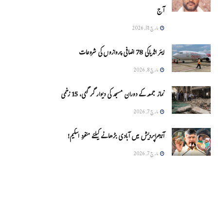
آج
مارچ 31, 2026
ایئر انڈیاکی 78 اضافی پروازوں کی شروعات
مارچ 8, 2026
نماز جمعہ کے دوران مسجد کی دیوار گر گئی، 15 زخمی
مارچ 7, 2026
آندھراپردیش میں آبادی بڑھانے کیلئے منفرد اسکیم!
مارچ 7, 2026