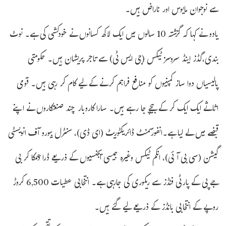
سے نوجوان مایوس اور ناراض ہیں۔
یادو نے کہا کہ گزشتہ 10 سالوں میں ایک لاکھ کسانوں نے خودکشی کی ہے۔ نوٹ
بندی،گڈز اینڈ سروسز ٹیکس (جی ایس ٹی) سے تاجر پریشان ہیں۔ حکومتی
پالیسیاں دوا ساز کمپنیوں کو منافع فراہم کرنے کے لیے کام کر رہی ہیں۔ قومی
اثاثے ایک ایک کر کے بیچے جا رہے ہیں۔ سارا کاروبار چند صنعتکاروں نے اپنے
قبضے میں لے لیا ہے۔انفورسمنٹ ڈائریکٹوریٹ (ای ڈی)، سنٹرل بیورو آف انویسٹی
گیشن (سی بی آئی)، انکم ٹیکس وغیرہ جیسی ایجنسیوں کے ذریعے ڈرا دھمکا کر بی
جے پی کے پارٹی فنڈز سے ریکوری کی جارہی ہے۔ انتخابی عطیات 6,500 کروڑ
روپے کے انتخابی بانڈز کے ذریعے لیے گئے ہیں۔