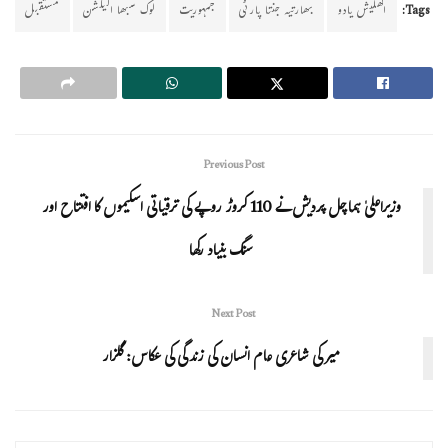
Tags:
اکھلیش یادو
بھارتیہ جنتا پارٹی
جمہوریت
لوک سبھا الیکشن
مستقبل
Previous Post
وزیراعلیٰ ہماچل پردیش نے 110 کروڑ روپے کی ترقیاتی اسکیموں کا افتتاح اور
سنگ بنیاد رکھا
Next Post
میر کی شاعری عام انسان کی زندگی کی عکاس: گلزار