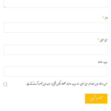
*
نام
*
ای میل
ویب‌ سائٹ
اس براؤزر میں میرا نام، ای میل، اور ویب سائٹ محفوظ رکھیں اگلی بار جب میں تبصرہ کرنے کےلیے۔