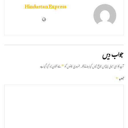
Hindustan Express
جواب دیں
*
آپ کا ای میل ایڈریس شائع نہیں کیا جائے گا۔
ضروری خانوں کو
سے نشان زد کیا گیا ہے
*
تبصرہ