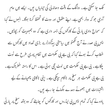
تک جا سکتی ہے۔ ووٹنگ کے وقت دھاندلی کی تیاریاں ہیں۔ ایسے میں عام
آدمی جو کہ ووٹر بھی ہے، اپنے حقوق اور ووٹ کا تحفظ کرنا ہوگا۔ انہوں نے کہا
کہ سماج وادی پارٹی کے کارکنوں کی ذمہ داری ہے کہ وہ جمہوریت کو بچائیں۔
ایس پی صدر نے آج لکھنؤ میں ریاستی ہیڈکوارٹر پر بڑی تعداد میں کارکنوں سے
خطاب کرتے ہوئے کہا کہ بی جے پی حکومت میں نظام پوری طرح سے ٹوٹ
چکا ہے۔ بی جے پی حکومت میں لوٹ مچی ہوئی ہے۔ اس کا راستہ خطرناک ہے۔
بی جے پی حکومت ہر سطح پر ناکام ہوچکی ہے۔ اپنی ناکامی چھپانے کے لیے
اشتہارات میں جھوٹے وعدے دکھائے جا رہے ہیں۔
یادو نے کہا کہ تمام ایس پی لیڈروں اور کارکنوں کو چاہئے کہ وہ بوتھ سطح پر پارٹی