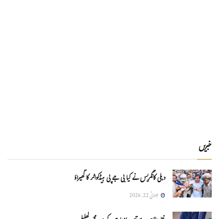
خبریں
دہلی کانگریس نے کیا بی جے پی ہیڈکواٹر کا گھیراؤ
جولائی 22, 2026