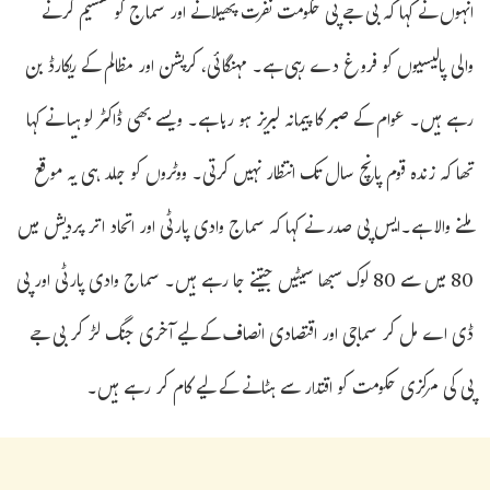
انہوں نے کہا کہ بی جے پی حکومت نفرت پھیلانے اور سماج کو تقسیم کرنے
والی پالیسیوں کو فروغ دے رہی ہے۔ مہنگائی، کرپشن اور مظالم کے ریکارڈ بن
رہے ہیں۔ عوام کے صبر کا پیمانہ لبریز ہو رہا ہے۔ ویسے بھی ڈاکٹر لوہیا نے کہا
تھا کہ زندہ قوم پانچ سال تک انتظار نہیں کرتی۔ ووٹروں کو جلد ہی یہ موقع
ملنے والا ہے۔ایس پی صدر نے کہا کہ سماج وادی پارٹی اور اتحاد اتر پردیش میں
80 میں سے 80 لوک سبھا سیٹیں جیتنے جا رہے ہیں۔ سماج وادی پارٹی اور پی
ڈی اے مل کر سماجی اور اقتصادی انصاف کے لیے آخری جنگ لڑ کر بی جے
پی کی مرکزی حکومت کو اقتدار سے ہٹانے کے لیے کام کر رہے ہیں۔