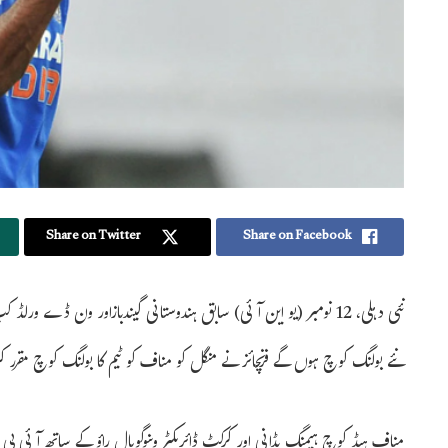
Share on Twitter
Share on Facebook
نئی دہلی، 12 نومبر (یو این آئی) سابق ہندوستانی گیندبازاور ون ڈے
نئے بولنگ کوچ ہوں گے فرنچائز نے منگل کو مناف کو ٹیم کا بولنگ کوچ مقرر ک