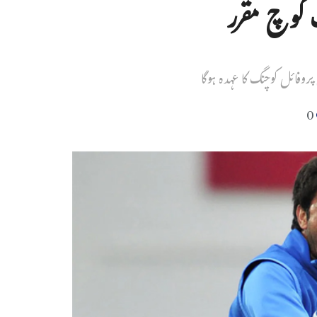
 کوچ مقرر
0