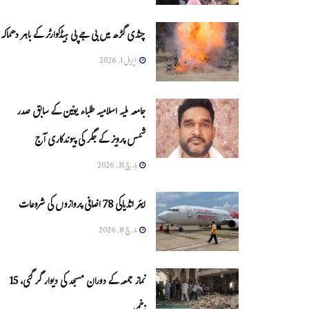
چنڈی گڑھ میں بی جے پی ہیڈکوارٹر کے باہر دھماکہ
اپریل 1, 2026
جامعہ ملیہ اسلامیہ طلباء یونین کے سابق صدر
شمس پرویز کے جگر کی پیوندکاری آج
مارچ 31, 2026
ایئر انڈیاکی 78 اضافی پروازوں کی شروعات
مارچ 8, 2026
نماز جمعہ کے دوران مسجد کی دیوار گر گئی، 15