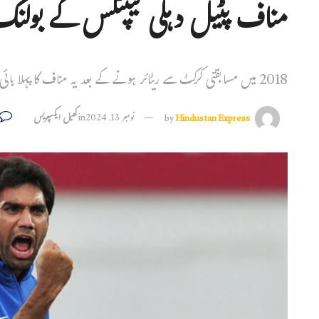
مناف پٹیل دہلی کیپٹلس کے بولنگ
2018 میں مسابقتی کرکٹ سے ریٹائر ہونے کے بعد یہ مناف کا پہلا ہائی پروفائل کوچنگ کا عہدہ ہوگا
Hindustan Express
by
نومبر 13, 2024
in
کھیل ایکسپریس