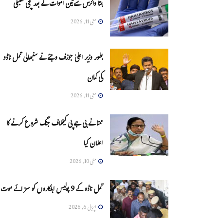
ہنتا وائرس سےتین اموات کے بعد مچی کھلبلی
مئی 11, 2026
بطور وزیر اعلیٰ جوزف وجئے نے سنبھالی تمل ناڈو
کی کمان
مئی 11, 2026
ممتا نے بی جے پی کیخلاف جنگ شروع کرنے کا
اعلان کیا
مئی 10, 2026
تمل ناڈو کے 9 پولیس اہلکاروں کو سزائے موت
اپریل 6, 2026