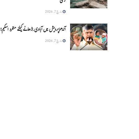
زخمی
مارچ 7, 2026
آندھراپردیش میں آبادی بڑھانے کیلئے منفرد اسکیم!
مارچ 7, 2026