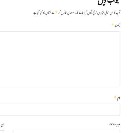
جواب دیں
*
آپ کا ای میل ایڈریس شائع نہیں کیا جائے گا۔
ضروری خانوں کو
سے نشان زد کیا گیا ہے
*
تبصرہ
*
نام
ویب‌ سائٹ
ای 