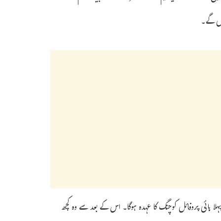
یں گے۔
ناف کا پہلا ہائی پروفائل کوچنگ کا عہدہ ہوگا۔ اس کے بعد سے وہ کچھ