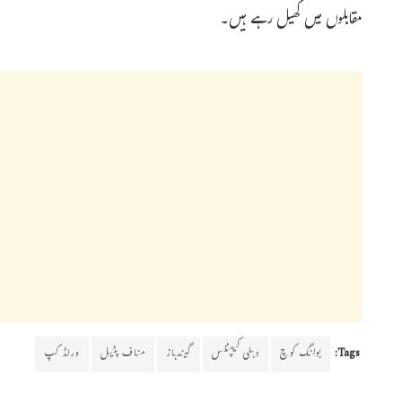
مقابلوں میں کھیل رہے ہیں۔
Tags:
بولنگ کوچ
دہلی کیپٹلس
گیندباز
مناف پٹیل
ورلڈ کپ