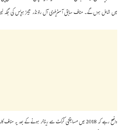
میں شامل ہوں گے۔ مناف سابق آسٹریلوی آل راؤنڈر جیمز ہوپس کی جگہ ل
واضح رہے کہ 2018 میں مسابقتی کرکٹ سے ریٹائر ہونے کے بعد یہ م