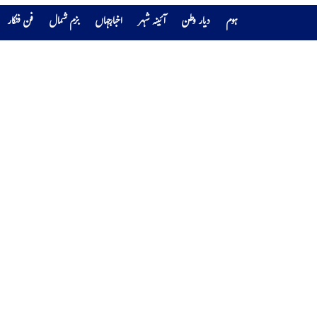
ہوم
دیار وطن
آئینہ شہر
اخبارجہاں
بزم شمال
فن فنکار