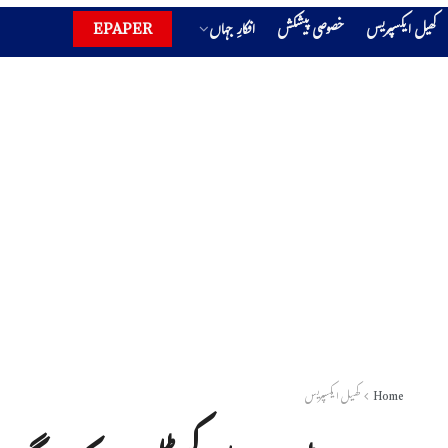
کھیل ایکسپریس
خصوصی پیشکش
افکارِ جہاں
EPAPER
Home
کھیل ایکسپریس