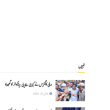
خبریں
دہلی کانگریس نے کیا بی جے پی ہیڈکواٹر کا گھیراؤ
جولائی 22, 2026