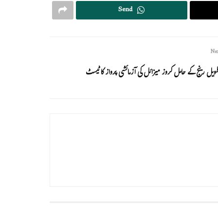
Send
Nex
ویل رینج کے حامل کروز میزائل کی آزمائشی پرواز کا ٹیسٹ